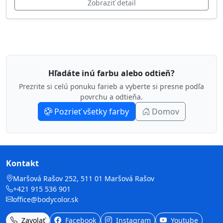
Zobraziť detail
Hľadáte inú farbu alebo odtieň?
Prezrite si celú ponuku farieb a vyberte si presne podľa
povrchu a odtieňa.
Pozrieť všetky farby
Domov
Kontakt
Maršová Rašov 252, 511 01 Maršová Rašov
+421 915 536 901
office@bodycolor.sk
Zavolať
Facebook
Instagram
Youtube