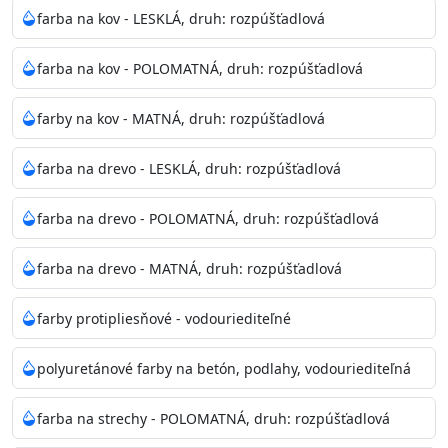
bohatej škále odtieňov.
farba na kov - LESKLÁ, druh: rozpúšťadlová
Odtieň
: Biela + je možné tónovať podľa RAL, NCS,
farba na kov - POLOMATNÁ, druh: rozpúšťadlová
Pantone
farby na kov - MATNÁ, druh: rozpúšťadlová
Informácie k aplikácií
farba na drevo - LESKLÁ, druh: rozpúšťadlová
Pred použitím farbu narieďte do 10% vodou podľa
spôsobu aplikácie. Dobre premiešajte a občas opakujte
farba na drevo - POLOMATNÁ, druh: rozpúšťadlová
aj počas náteru. Naneste jednu
vrstvu štetcom, valčekom alebo striekacou pištoľou
farba na drevo - MATNÁ, druh: rozpúšťadlová
farba zasychá na dotyk po 30-60min./23°C po
dokonalom preschnutí minimálne 3-
farby protipliesňové - vodouriediteľné
4hod/23°C je možné aplikovať ďalšiu vrstvu náteru.
Doba schnutia je závislá na poveternostných
polyuretánové farby na betón, podlahy, vodouriediteľná
podmienkach s vyššou vlhkosťou a nižšou
teplotou sa doba schnutia predlžuje.
farba na strechy - POLOMATNÁ, druh: rozpúšťadlová