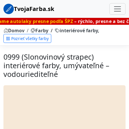
TvojaFarba.sk
y presne podľa ŠPZ
– rýchlo, presne a bez čakania.
Domov
Farby
interiérové farby, umývateľné
Pozrieť všetky farby
0999 (Slonovinový strapec)
interiérové farby, umývateľné –
vodouriediteľné