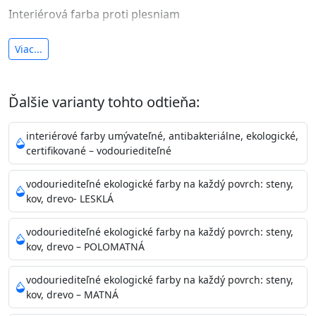
Interiérová farba proti plesniam
antibakteriálna a umývateľná
Viac...
vysoká krycia schopnosť a výdatnosť
Je interiérová protiplesňová farba s iónmi
Ďalšie varianty tohto odtieňa:
striebra.
Vďaka svojmu špeciálnemu zloženiu
znižuje (o 99,9%) množstvo baktérií na povrchu náteru.
interiérové farby umývateľné, antibakteriálne, ekologické,
Preto je
vhodná na nátery priestor s
certifikované – vodouriediteľné
vysokými nárokmi na hygienickú čistotu ako sú
nemocnice, pôrodnice, operačné
vodouriediteľné ekologické farby na každý povrch: steny,
kov, drevo- LESKLÁ
sály, potravinárske priestory, detské izby, školy,
škôlky, telocvične, a samozrejme je
vodouriediteľné ekologické farby na každý povrch: steny,
vhodná aj do bežných priestorov.
Je plne umývateľná
kov, drevo – POLOMATNÁ
(trieda 2 podľa EN 13300) pri
zachovaní priedušnosti vodných pár z natretých
vodouriediteľné ekologické farby na každý povrch: steny,
povrchov. Má vynikajúcu kryciu schopnosť,
kov, drevo – MATNÁ
vysokú výdatnosť a výborný rozliv. Je možné ju tónovať v