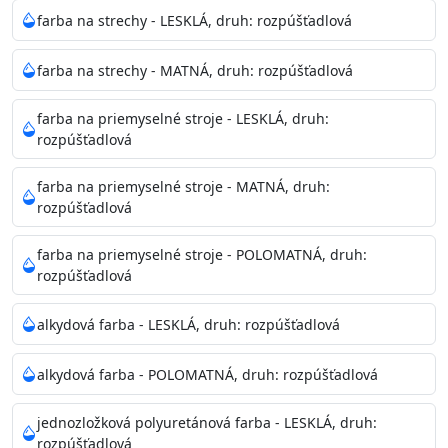
Neaplikujte pri teplote pod 5°C a nad teplotu 35°C alebo
farba na strechy - LESKLÁ, druh: rozpúšťadlová
pri relatívnej vlhkosti nad 80%.
farba na strechy - MATNÁ, druh: rozpúšťadlová
Nepoužitá farba vyžaduje špeciálne zaobchádzanie na
farba na priemyselné stroje - LESKLÁ, druh:
bezpečnú likvidáciu.
rozpúšťadlová
Riedenie
farba na priemyselné stroje - MATNÁ, druh:
: do 10% vodou, podľa spôsobu aplikácie
rozpúšťadlová
Doba schnutia na dotyk
: 30-60 minut
Doba na druhý náter
: 3-4 hodiny
farba na priemyselné stroje - POLOMATNÁ, druh:
Balenie
: 750ml, 1l, 3l, 9l, 15l
rozpúšťadlová
Výdatnosť na jednu vrstvu
: 13-16 m2/l
Aplikácia
: štetec, valček, striekacia pištoľ
alkydová farba - LESKLÁ, druh: rozpúšťadlová
Povrchová úprava
: 1
Je možné tónovať v systéme Colorfull
: áno
alkydová farba - POLOMATNÁ, druh: rozpúšťadlová
Merná hmotnosť
: 1,54 ± 0,02 Kg / L (ISO 2811)
Čistenie
: vodou
jednozložková polyuretánová farba - LESKLÁ, druh:
rozpúšťadlová