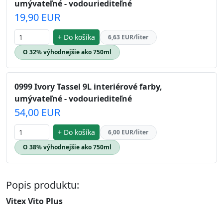
umývateľné - vodouriediteľné
19,90 EUR
+ Do košíka
6,63 EUR/liter
O 32% výhodnejšie ako 750ml
0999 Ivory Tassel 9L interiérové farby,
umývateľné - vodouriediteľné
54,00 EUR
+ Do košíka
6,00 EUR/liter
O 38% výhodnejšie ako 750ml
Popis produktu:
Vitex Vito Plus