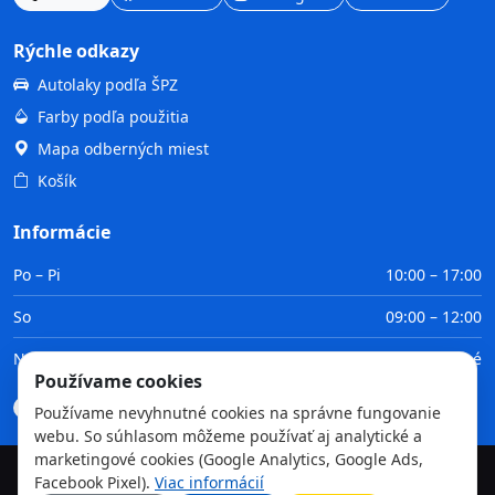
Rýchle odkazy
Autolaky podľa ŠPZ
Farby podľa použitia
Mapa odberných miest
Košík
Informácie
Po – Pi
10:00 – 17:00
So
09:00 – 12:00
Ne
Zatvorené
Používame cookies
Doprava
Platba
Obchodné podmienky
GDPR
Používame nevyhnutné cookies na správne fungovanie
webu. So súhlasom môžeme používať aj analytické a
marketingové cookies (Google Analytics, Google Ads,
Facebook Pixel).
Viac informácií
©
2026
TvojaFarba.sk • Všetky práva vyhradené