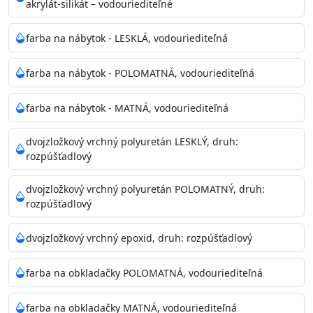
akrylát-silikát – vodouriediteľné
farba na nábytok - LESKLÁ, vodouriediteľná
farba na nábytok - POLOMATNÁ, vodouriediteľná
farba na nábytok - MATNÁ, vodouriediteľná
dvojzložkový vrchný polyuretán LESKLÝ, druh:
rozpúšťadlový
dvojzložkový vrchný polyuretán POLOMATNÝ, druh:
rozpúšťadlový
dvojzložkový vrchný epoxid, druh: rozpúšťadlový
farba na obkladačky POLOMATNÁ, vodouriediteľná
farba na obkladačky MATNÁ, vodouriediteľná