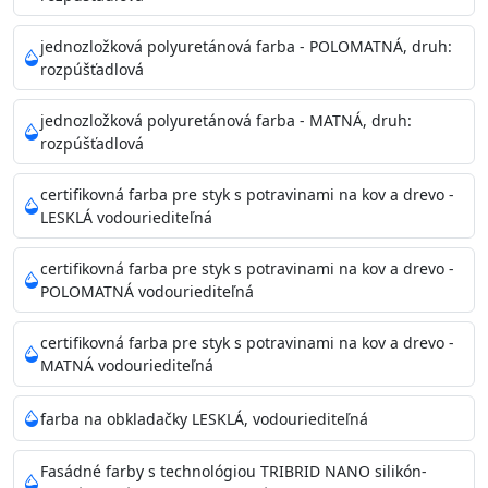
Príprava povrchu
Povrchy musia byť hladké, čisté, suché, zbavené prachu,
jednozložková polyuretánová farba - POLOMATNÁ, druh:
rozpúšťadlová
mastnoty, solí a materiálov so zlou priľnavosťou. Otvory
alebo trhliny vyplňte
jednozložková polyuretánová farba - MATNÁ, druh:
akrylovým tmelom Acrylic putty, Visto alebo Acrylic light
rozpúšťadlová
putty a prebrúste. Nové alebo porézne povrchy natreté
menej kvalitnými farbami
certifikovná farba pre styk s potravinami na kov a drevo -
vždy penetrujte. Odporúčané penetračné nátery
LESKLÁ vodouriediteľná
Acrylan Unco, Gypsum board alebo Vitex Primer 100% a
na škvrny použite Blanco eco
certifikovná farba pre styk s potravinami na kov a drevo -
riediteľné vodou.
POLOMATNÁ vodouriediteľná
certifikovná farba pre styk s potravinami na kov a drevo -
Skladovanie
MATNÁ vodouriediteľná
48 mesiacov v orig. uzavretých obaloch medzi 5°C až
25°C
farba na obkladačky LESKLÁ, vodouriediteľná
Fasádné farby s technológiou TRIBRID NANO silikón-