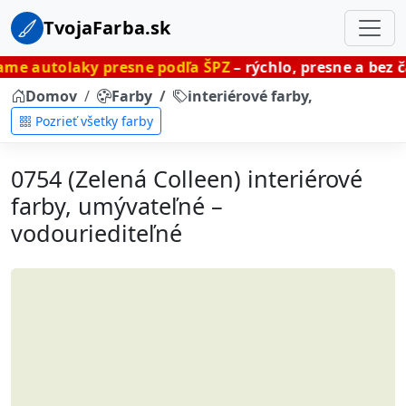
TvojaFarba.sk
y presne podľa ŠPZ
– rýchlo, presne a bez čakania.
Domov
Farby
interiérové farby, umývateľné
Pozrieť všetky farby
0754 (Zelená Colleen) interiérové
farby, umývateľné –
vodouriediteľné