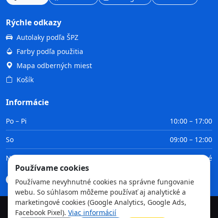
Rýchle odkazy
Autolaky podľa ŠPZ
Farby podľa použitia
Mapa odberných miest
Košík
Informácie
Po – Pi
10:00 – 17:00
So
09:00 – 12:00
Ne
Zatvorené
Používame cookies
Doprava
Platba
Obchodné podmienky
GDPR
Používame nevyhnutné cookies na správne fungovanie
webu. So súhlasom môžeme používať aj analytické a
marketingové cookies (Google Analytics, Google Ads,
Facebook Pixel).
Viac informácií
©
2026
TvojaFarba.sk • Všetky práva vyhradené