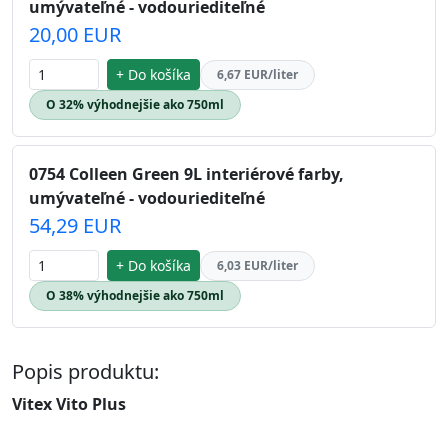
umývateľné - vodouriediteľné
20,00 EUR
+ Do košíka
6,67 EUR/liter
O 32% výhodnejšie ako 750ml
0754 Colleen Green 9L interiérové farby,
umývateľné - vodouriediteľné
54,29 EUR
+ Do košíka
6,03 EUR/liter
O 38% výhodnejšie ako 750ml
Popis produktu:
Vitex Vito Plus