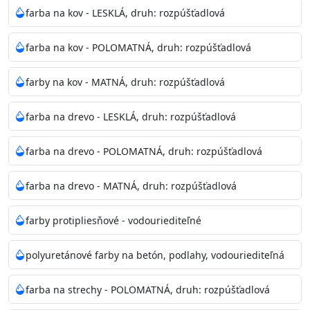
bohatej škále odtieňov.
farba na kov - LESKLÁ, druh: rozpúšťadlová
Odtieň
: Biela + je možné tónovať podľa RAL, NCS,
farba na kov - POLOMATNÁ, druh: rozpúšťadlová
Pantone
farby na kov - MATNÁ, druh: rozpúšťadlová
Informácie k aplikácií
farba na drevo - LESKLÁ, druh: rozpúšťadlová
Pred použitím farbu narieďte do 10% vodou podľa
spôsobu aplikácie. Dobre premiešajte a občas opakujte
farba na drevo - POLOMATNÁ, druh: rozpúšťadlová
aj počas náteru. Naneste jednu
vrstvu štetcom, valčekom alebo striekacou pištoľou
farba na drevo - MATNÁ, druh: rozpúšťadlová
farba zasychá na dotyk po 30-60min./23°C po
dokonalom preschnutí minimálne 3-
farby protipliesňové - vodouriediteľné
4hod/23°C je možné aplikovať ďalšiu vrstvu náteru.
Doba schnutia je závislá na poveternostných
polyuretánové farby na betón, podlahy, vodouriediteľná
podmienkach s vyššou vlhkosťou a nižšou
teplotou sa doba schnutia predlžuje.
farba na strechy - POLOMATNÁ, druh: rozpúšťadlová