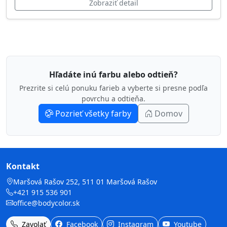
Zobraziť detail
Hľadáte inú farbu alebo odtieň?
Prezrite si celú ponuku farieb a vyberte si presne podľa
povrchu a odtieňa.
Pozrieť všetky farby
Domov
Kontakt
Maršová Rašov 252, 511 01 Maršová Rašov
+421 915 536 901
office@bodycolor.sk
Zavolať
Facebook
Instagram
Youtube