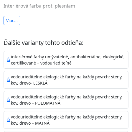
Interiérová farba proti plesniam
antibakteriálna a umývateľná
Viac...
vysoká krycia schopnosť a výdatnosť
Je interiérová protiplesňová farba s iónmi
Ďalšie varianty tohto odtieňa:
striebra.
Vďaka svojmu špeciálnemu zloženiu
znižuje (o 99,9%) množstvo baktérií na povrchu náteru.
interiérové farby umývateľné, antibakteriálne, ekologické,
Preto je
vhodná na nátery priestor s
certifikované – vodouriediteľné
vysokými nárokmi na hygienickú čistotu ako sú
nemocnice, pôrodnice, operačné
vodouriediteľné ekologické farby na každý povrch: steny,
kov, drevo- LESKLÁ
sály, potravinárske priestory, detské izby, školy,
škôlky, telocvične, a samozrejme je
vodouriediteľné ekologické farby na každý povrch: steny,
vhodná aj do bežných priestorov.
Je plne umývateľná
kov, drevo – POLOMATNÁ
(trieda 2 podľa EN 13300) pri
zachovaní priedušnosti vodných pár z natretých
vodouriediteľné ekologické farby na každý povrch: steny,
povrchov. Má vynikajúcu kryciu schopnosť,
kov, drevo – MATNÁ
vysokú výdatnosť a výborný rozliv. Je možné ju tónovať v