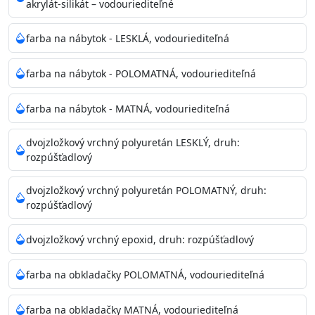
akrylát-silikát – vodouriediteľné
farba na nábytok - LESKLÁ, vodouriediteľná
farba na nábytok - POLOMATNÁ, vodouriediteľná
farba na nábytok - MATNÁ, vodouriediteľná
dvojzložkový vrchný polyuretán LESKLÝ, druh:
rozpúšťadlový
dvojzložkový vrchný polyuretán POLOMATNÝ, druh:
rozpúšťadlový
dvojzložkový vrchný epoxid, druh: rozpúšťadlový
farba na obkladačky POLOMATNÁ, vodouriediteľná
farba na obkladačky MATNÁ, vodouriediteľná