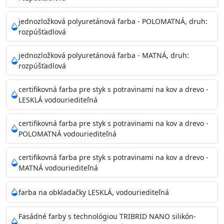
Príprava povrchu
Povrchy musia byť hladké, čisté, suché, zbavené prachu,
jednozložková polyuretánová farba - POLOMATNÁ, druh:
rozpúšťadlová
mastnoty, solí a materiálov so zlou priľnavosťou. Otvory
alebo trhliny vyplňte
jednozložková polyuretánová farba - MATNÁ, druh:
akrylovým tmelom Acrylic putty, Visto alebo Acrylic light
rozpúšťadlová
putty a prebrúste. Nové alebo porézne povrchy natreté
menej kvalitnými farbami
certifikovná farba pre styk s potravinami na kov a drevo -
vždy penetrujte. Odporúčané penetračné nátery
LESKLÁ vodouriediteľná
Acrylan Unco, Gypsum board alebo Vitex Primer 100% a
na škvrny použite Blanco eco
certifikovná farba pre styk s potravinami na kov a drevo -
riediteľné vodou.
POLOMATNÁ vodouriediteľná
certifikovná farba pre styk s potravinami na kov a drevo -
Skladovanie
MATNÁ vodouriediteľná
48 mesiacov v orig. uzavretých obaloch medzi 5°C až
25°C
farba na obkladačky LESKLÁ, vodouriediteľná
Fasádné farby s technológiou TRIBRID NANO silikón-