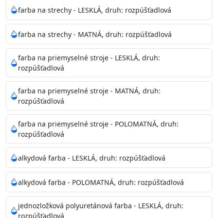
Neaplikujte pri teplote pod 5°C a nad teplotu 35°C alebo
farba na strechy - LESKLÁ, druh: rozpúšťadlová
pri relatívnej vlhkosti nad 80%.
farba na strechy - MATNÁ, druh: rozpúšťadlová
Nepoužitá farba vyžaduje špeciálne zaobchádzanie na
farba na priemyselné stroje - LESKLÁ, druh:
bezpečnú likvidáciu.
rozpúšťadlová
Riedenie
farba na priemyselné stroje - MATNÁ, druh:
: do 10% vodou, podľa spôsobu aplikácie
rozpúšťadlová
Doba schnutia na dotyk
: 30-60 minut
Doba na druhý náter
: 3-4 hodiny
farba na priemyselné stroje - POLOMATNÁ, druh:
Balenie
: 750ml, 1l, 3l, 9l, 15l
rozpúšťadlová
Výdatnosť na jednu vrstvu
: 13-16 m2/l
Aplikácia
: štetec, valček, striekacia pištoľ
alkydová farba - LESKLÁ, druh: rozpúšťadlová
Povrchová úprava
: 1
Je možné tónovať v systéme Colorfull
: áno
alkydová farba - POLOMATNÁ, druh: rozpúšťadlová
Merná hmotnosť
: 1,54 ± 0,02 Kg / L (ISO 2811)
Čistenie
: vodou
jednozložková polyuretánová farba - LESKLÁ, druh:
rozpúšťadlová