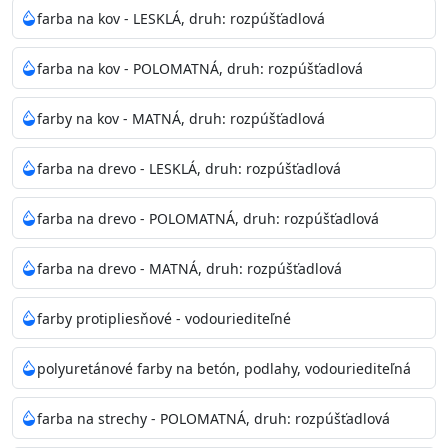
bohatej škále odtieňov.
farba na kov - LESKLÁ, druh: rozpúšťadlová
Odtieň
: Biela + je možné tónovať podľa RAL, NCS,
farba na kov - POLOMATNÁ, druh: rozpúšťadlová
Pantone
farby na kov - MATNÁ, druh: rozpúšťadlová
Informácie k aplikácií
farba na drevo - LESKLÁ, druh: rozpúšťadlová
Pred použitím farbu narieďte do 10% vodou podľa
spôsobu aplikácie. Dobre premiešajte a občas opakujte
farba na drevo - POLOMATNÁ, druh: rozpúšťadlová
aj počas náteru. Naneste jednu
vrstvu štetcom, valčekom alebo striekacou pištoľou
farba na drevo - MATNÁ, druh: rozpúšťadlová
farba zasychá na dotyk po 30-60min./23°C po
dokonalom preschnutí minimálne 3-
farby protipliesňové - vodouriediteľné
4hod/23°C je možné aplikovať ďalšiu vrstvu náteru.
Doba schnutia je závislá na poveternostných
polyuretánové farby na betón, podlahy, vodouriediteľná
podmienkach s vyššou vlhkosťou a nižšou
teplotou sa doba schnutia predlžuje.
farba na strechy - POLOMATNÁ, druh: rozpúšťadlová