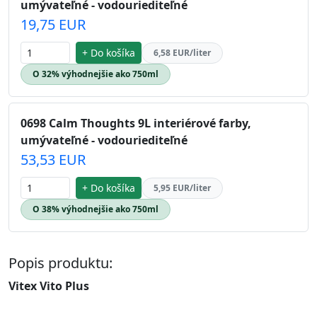
umývateľné - vodouriediteľné
19,75 EUR
+ Do košíka
6,58 EUR/liter
O 32% výhodnejšie ako 750ml
0698 Calm Thoughts 9L interiérové farby,
umývateľné - vodouriediteľné
53,53 EUR
+ Do košíka
5,95 EUR/liter
O 38% výhodnejšie ako 750ml
Popis produktu:
Vitex Vito Plus