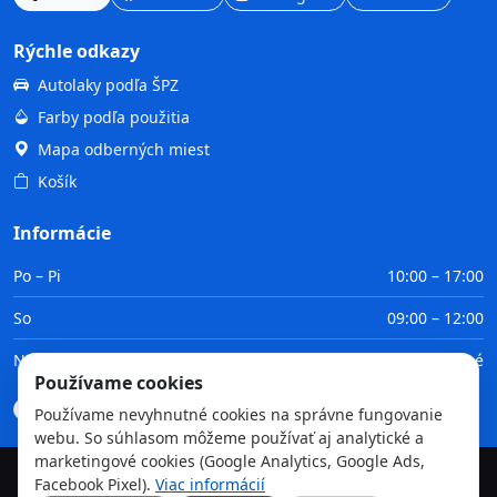
Rýchle odkazy
Autolaky podľa ŠPZ
Farby podľa použitia
Mapa odberných miest
Košík
Informácie
Po – Pi
10:00 – 17:00
So
09:00 – 12:00
Ne
Zatvorené
Používame cookies
Doprava
Platba
Obchodné podmienky
GDPR
Používame nevyhnutné cookies na správne fungovanie
webu. So súhlasom môžeme používať aj analytické a
marketingové cookies (Google Analytics, Google Ads,
Facebook Pixel).
Viac informácií
©
2026
TvojaFarba.sk • Všetky práva vyhradené