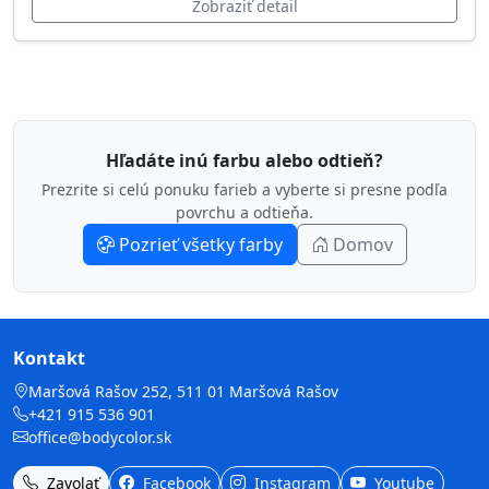
Zobraziť detail
Hľadáte inú farbu alebo odtieň?
Prezrite si celú ponuku farieb a vyberte si presne podľa
povrchu a odtieňa.
Pozrieť všetky farby
Domov
Kontakt
Maršová Rašov 252, 511 01 Maršová Rašov
+421 915 536 901
office@bodycolor.sk
Zavolať
Facebook
Instagram
Youtube