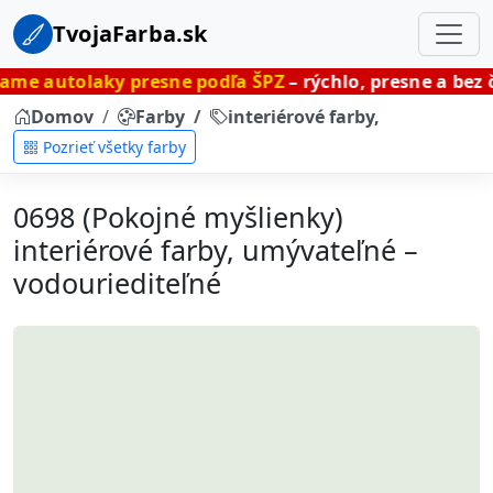
TvojaFarba.sk
y presne podľa ŠPZ
– rýchlo, presne a bez čakania.
Domov
Farby
interiérové farby, umývateľné
Pozrieť všetky farby
0698 (Pokojné myšlienky)
interiérové farby, umývateľné –
vodouriediteľné