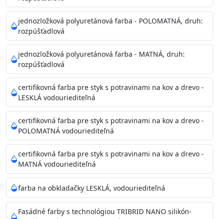
Príprava povrchu
Povrchy musia byť hladké, čisté, suché, zbavené prachu,
jednozložková polyuretánová farba - POLOMATNÁ, druh:
rozpúšťadlová
mastnoty, solí a materiálov so zlou priľnavosťou. Otvory
alebo trhliny vyplňte
jednozložková polyuretánová farba - MATNÁ, druh:
akrylovým tmelom Acrylic putty, Visto alebo Acrylic light
rozpúšťadlová
putty a prebrúste. Nové alebo porézne povrchy natreté
menej kvalitnými farbami
certifikovná farba pre styk s potravinami na kov a drevo -
vždy penetrujte. Odporúčané penetračné nátery
LESKLÁ vodouriediteľná
Acrylan Unco, Gypsum board alebo Vitex Primer 100% a
na škvrny použite Blanco eco
certifikovná farba pre styk s potravinami na kov a drevo -
riediteľné vodou.
POLOMATNÁ vodouriediteľná
certifikovná farba pre styk s potravinami na kov a drevo -
Skladovanie
MATNÁ vodouriediteľná
48 mesiacov v orig. uzavretých obaloch medzi 5°C až
25°C
farba na obkladačky LESKLÁ, vodouriediteľná
Fasádné farby s technológiou TRIBRID NANO silikón-