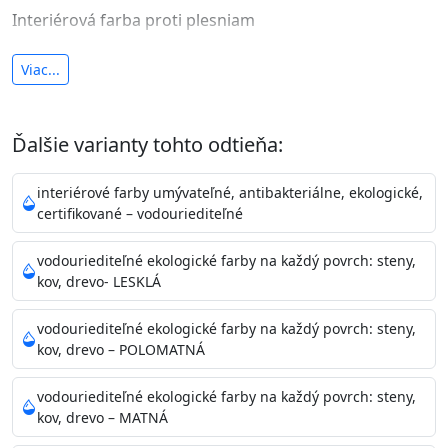
Interiérová farba proti plesniam
antibakteriálna a umývateľná
Viac...
vysoká krycia schopnosť a výdatnosť
Je interiérová protiplesňová farba s iónmi
Ďalšie varianty tohto odtieňa:
striebra.
Vďaka svojmu špeciálnemu zloženiu
znižuje (o 99,9%) množstvo baktérií na povrchu náteru.
interiérové farby umývateľné, antibakteriálne, ekologické,
Preto je
vhodná na nátery priestor s
certifikované – vodouriediteľné
vysokými nárokmi na hygienickú čistotu ako sú
nemocnice, pôrodnice, operačné
vodouriediteľné ekologické farby na každý povrch: steny,
kov, drevo- LESKLÁ
sály, potravinárske priestory, detské izby, školy,
škôlky, telocvične, a samozrejme je
vodouriediteľné ekologické farby na každý povrch: steny,
vhodná aj do bežných priestorov.
Je plne umývateľná
kov, drevo – POLOMATNÁ
(trieda 2 podľa EN 13300) pri
zachovaní priedušnosti vodných pár z natretých
vodouriediteľné ekologické farby na každý povrch: steny,
povrchov. Má vynikajúcu kryciu schopnosť,
kov, drevo – MATNÁ
vysokú výdatnosť a výborný rozliv. Je možné ju tónovať v