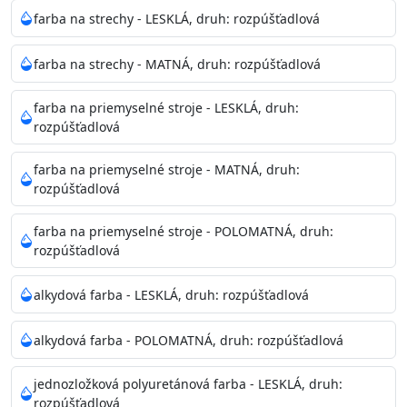
Neaplikujte pri teplote pod 5°C a nad teplotu 35°C alebo
farba na strechy - LESKLÁ, druh: rozpúšťadlová
pri relatívnej vlhkosti nad 80%.
farba na strechy - MATNÁ, druh: rozpúšťadlová
Nepoužitá farba vyžaduje špeciálne zaobchádzanie na
farba na priemyselné stroje - LESKLÁ, druh:
bezpečnú likvidáciu.
rozpúšťadlová
Riedenie
farba na priemyselné stroje - MATNÁ, druh:
: do 10% vodou, podľa spôsobu aplikácie
rozpúšťadlová
Doba schnutia na dotyk
: 30-60 minut
Doba na druhý náter
: 3-4 hodiny
farba na priemyselné stroje - POLOMATNÁ, druh:
Balenie
: 750ml, 1l, 3l, 9l, 15l
rozpúšťadlová
Výdatnosť na jednu vrstvu
: 13-16 m2/l
Aplikácia
: štetec, valček, striekacia pištoľ
alkydová farba - LESKLÁ, druh: rozpúšťadlová
Povrchová úprava
: 1
Je možné tónovať v systéme Colorfull
: áno
alkydová farba - POLOMATNÁ, druh: rozpúšťadlová
Merná hmotnosť
: 1,54 ± 0,02 Kg / L (ISO 2811)
Čistenie
: vodou
jednozložková polyuretánová farba - LESKLÁ, druh:
rozpúšťadlová