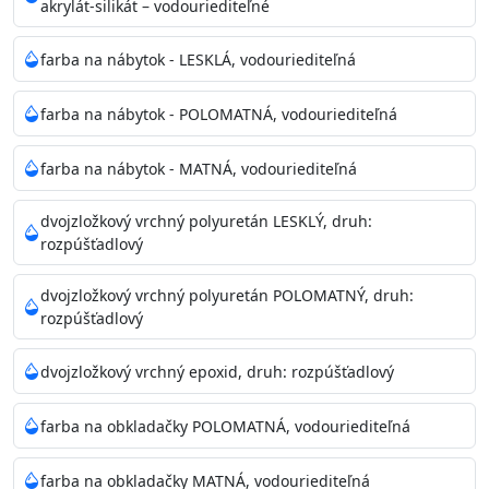
akrylát-silikát – vodouriediteľné
farba na nábytok - LESKLÁ, vodouriediteľná
farba na nábytok - POLOMATNÁ, vodouriediteľná
farba na nábytok - MATNÁ, vodouriediteľná
dvojzložkový vrchný polyuretán LESKLÝ, druh:
rozpúšťadlový
dvojzložkový vrchný polyuretán POLOMATNÝ, druh:
rozpúšťadlový
dvojzložkový vrchný epoxid, druh: rozpúšťadlový
farba na obkladačky POLOMATNÁ, vodouriediteľná
farba na obkladačky MATNÁ, vodouriediteľná