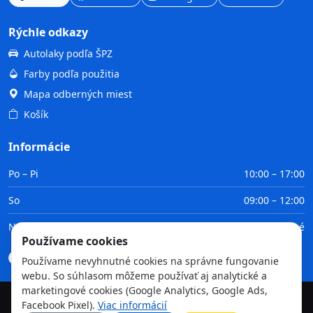
Rýchle odkazy
Autolaky podľa ŠPZ
Farby podľa použitia
Mapa odberných miest
Košík
Informácie
Po – Pi
10:00 – 17:00
So
09:00 – 12:00
Ne
Zatvorené
Používame cookies
Doprava
Platba
Obchodné podmienky
GDPR
Používame nevyhnutné cookies na správne fungovanie
webu. So súhlasom môžeme používať aj analytické a
marketingové cookies (Google Analytics, Google Ads,
Facebook Pixel).
Viac informácií
©
2026
TvojaFarba.sk • Všetky práva vyhradené