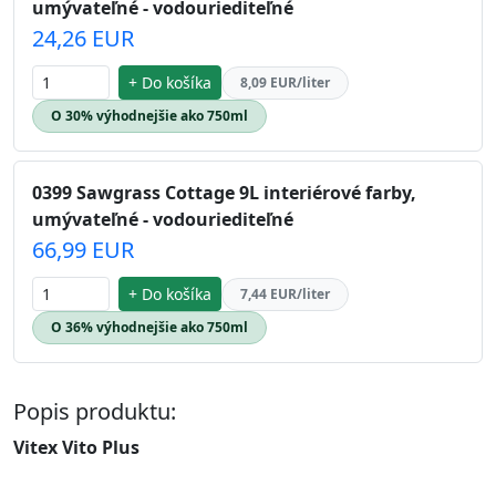
umývateľné - vodouriediteľné
24,26 EUR
+ Do košíka
8,09 EUR/liter
O 30% výhodnejšie ako 750ml
0399 Sawgrass Cottage 9L interiérové farby,
umývateľné - vodouriediteľné
66,99 EUR
+ Do košíka
7,44 EUR/liter
O 36% výhodnejšie ako 750ml
Popis produktu:
Vitex Vito Plus