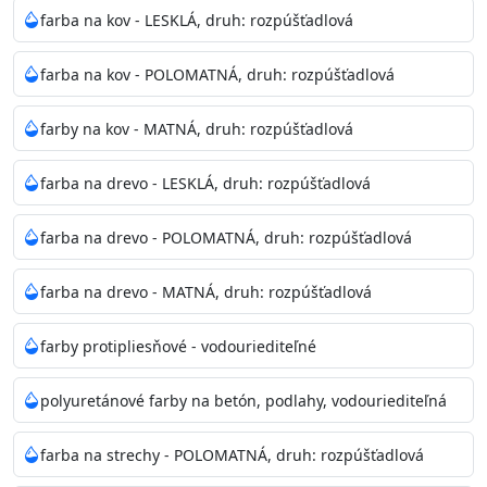
bohatej škále odtieňov.
farba na kov - LESKLÁ, druh: rozpúšťadlová
Odtieň
: Biela + je možné tónovať podľa RAL, NCS,
farba na kov - POLOMATNÁ, druh: rozpúšťadlová
Pantone
farby na kov - MATNÁ, druh: rozpúšťadlová
Informácie k aplikácií
farba na drevo - LESKLÁ, druh: rozpúšťadlová
Pred použitím farbu narieďte do 10% vodou podľa
spôsobu aplikácie. Dobre premiešajte a občas opakujte
farba na drevo - POLOMATNÁ, druh: rozpúšťadlová
aj počas náteru. Naneste jednu
vrstvu štetcom, valčekom alebo striekacou pištoľou
farba na drevo - MATNÁ, druh: rozpúšťadlová
farba zasychá na dotyk po 30-60min./23°C po
dokonalom preschnutí minimálne 3-
farby protipliesňové - vodouriediteľné
4hod/23°C je možné aplikovať ďalšiu vrstvu náteru.
Doba schnutia je závislá na poveternostných
polyuretánové farby na betón, podlahy, vodouriediteľná
podmienkach s vyššou vlhkosťou a nižšou
teplotou sa doba schnutia predlžuje.
farba na strechy - POLOMATNÁ, druh: rozpúšťadlová