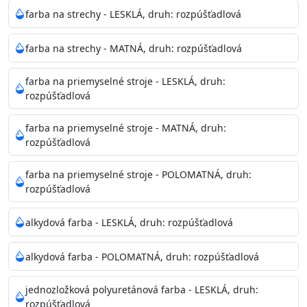
Neaplikujte pri teplote pod 5°C a nad teplotu 35°C alebo
farba na strechy - LESKLÁ, druh: rozpúšťadlová
pri relatívnej vlhkosti nad 80%.
farba na strechy - MATNÁ, druh: rozpúšťadlová
Nepoužitá farba vyžaduje špeciálne zaobchádzanie na
farba na priemyselné stroje - LESKLÁ, druh:
bezpečnú likvidáciu.
rozpúšťadlová
Riedenie
farba na priemyselné stroje - MATNÁ, druh:
: do 10% vodou, podľa spôsobu aplikácie
rozpúšťadlová
Doba schnutia na dotyk
: 30-60 minut
Doba na druhý náter
: 3-4 hodiny
farba na priemyselné stroje - POLOMATNÁ, druh:
Balenie
: 750ml, 1l, 3l, 9l, 15l
rozpúšťadlová
Výdatnosť na jednu vrstvu
: 13-16 m2/l
Aplikácia
: štetec, valček, striekacia pištoľ
alkydová farba - LESKLÁ, druh: rozpúšťadlová
Povrchová úprava
: 1
Je možné tónovať v systéme Colorfull
: áno
alkydová farba - POLOMATNÁ, druh: rozpúšťadlová
Merná hmotnosť
: 1,54 ± 0,02 Kg / L (ISO 2811)
Čistenie
: vodou
jednozložková polyuretánová farba - LESKLÁ, druh:
rozpúšťadlová