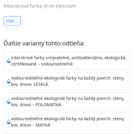
Interiérová farba proti plesniam
antibakteriálna a umývateľná
Viac...
vysoká krycia schopnosť a výdatnosť
Je interiérová protiplesňová farba s iónmi
Ďalšie varianty tohto odtieňa:
striebra.
Vďaka svojmu špeciálnemu zloženiu
znižuje (o 99,9%) množstvo baktérií na povrchu náteru.
interiérové farby umývateľné, antibakteriálne, ekologické,
Preto je
vhodná na nátery priestor s
certifikované – vodouriediteľné
vysokými nárokmi na hygienickú čistotu ako sú
nemocnice, pôrodnice, operačné
vodouriediteľné ekologické farby na každý povrch: steny,
kov, drevo- LESKLÁ
sály, potravinárske priestory, detské izby, školy,
škôlky, telocvične, a samozrejme je
vodouriediteľné ekologické farby na každý povrch: steny,
vhodná aj do bežných priestorov.
Je plne umývateľná
kov, drevo – POLOMATNÁ
(trieda 2 podľa EN 13300) pri
zachovaní priedušnosti vodných pár z natretých
vodouriediteľné ekologické farby na každý povrch: steny,
povrchov. Má vynikajúcu kryciu schopnosť,
kov, drevo – MATNÁ
vysokú výdatnosť a výborný rozliv. Je možné ju tónovať v