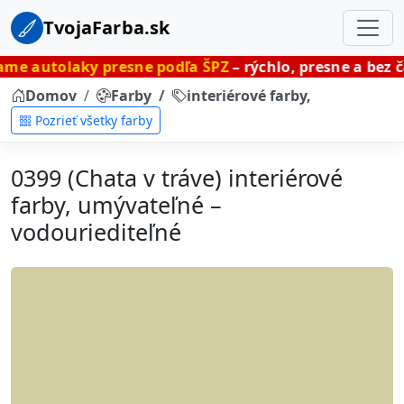
TvojaFarba.sk
y presne podľa ŠPZ
– rýchlo, presne a bez čakania.
Domov
Farby
interiérové farby, umývateľné
Pozrieť všetky farby
0399 (Chata v tráve) interiérové
farby, umývateľné –
vodouriediteľné