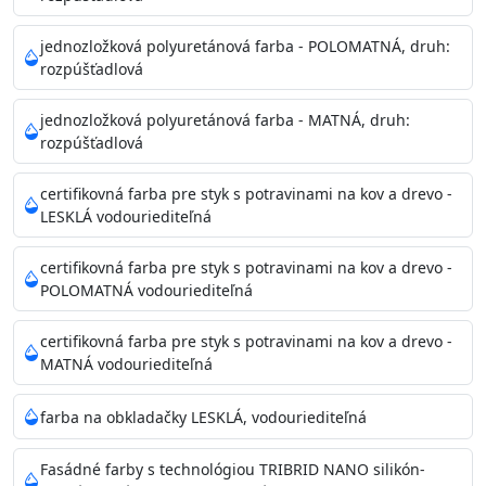
Príprava povrchu
Povrchy musia byť hladké, čisté, suché, zbavené prachu,
jednozložková polyuretánová farba - POLOMATNÁ, druh:
rozpúšťadlová
mastnoty, solí a materiálov so zlou priľnavosťou. Otvory
alebo trhliny vyplňte
jednozložková polyuretánová farba - MATNÁ, druh:
akrylovým tmelom Acrylic putty, Visto alebo Acrylic light
rozpúšťadlová
putty a prebrúste. Nové alebo porézne povrchy natreté
menej kvalitnými farbami
certifikovná farba pre styk s potravinami na kov a drevo -
vždy penetrujte. Odporúčané penetračné nátery
LESKLÁ vodouriediteľná
Acrylan Unco, Gypsum board alebo Vitex Primer 100% a
na škvrny použite Blanco eco
certifikovná farba pre styk s potravinami na kov a drevo -
riediteľné vodou.
POLOMATNÁ vodouriediteľná
certifikovná farba pre styk s potravinami na kov a drevo -
Skladovanie
MATNÁ vodouriediteľná
48 mesiacov v orig. uzavretých obaloch medzi 5°C až
25°C
farba na obkladačky LESKLÁ, vodouriediteľná
Fasádné farby s technológiou TRIBRID NANO silikón-