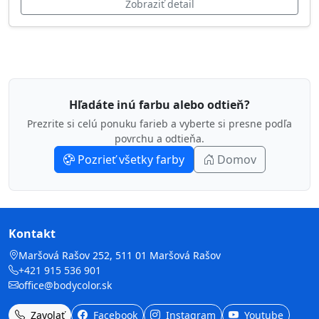
Zobraziť detail
Hľadáte inú farbu alebo odtieň?
Prezrite si celú ponuku farieb a vyberte si presne podľa
povrchu a odtieňa.
Pozrieť všetky farby
Domov
Kontakt
Maršová Rašov 252, 511 01 Maršová Rašov
+421 915 536 901
office@bodycolor.sk
Zavolať
Facebook
Instagram
Youtube