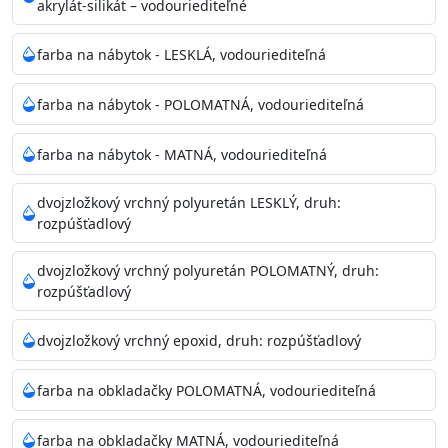
akrylát-silikát – vodouriediteľné
farba na nábytok - LESKLÁ, vodouriediteľná
farba na nábytok - POLOMATNÁ, vodouriediteľná
farba na nábytok - MATNÁ, vodouriediteľná
dvojzložkový vrchný polyuretán LESKLÝ, druh:
rozpúšťadlový
dvojzložkový vrchný polyuretán POLOMATNÝ, druh:
rozpúšťadlový
dvojzložkový vrchný epoxid, druh: rozpúšťadlový
farba na obkladačky POLOMATNÁ, vodouriediteľná
farba na obkladačky MATNÁ, vodouriediteľná