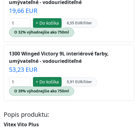
umývateľné - vodouriediteľné
19,66 EUR
+ Do košíka
6,55 EUR/liter
O 32% výhodnejšie ako 750ml
1300 Winged Victory 9L interiérové farby,
umývateľné - vodouriediteľné
53,23 EUR
+ Do košíka
5,91 EUR/liter
O 39% výhodnejšie ako 750ml
Popis produktu:
Vitex Vito Plus