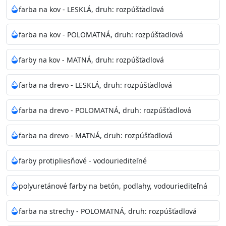
bohatej škále odtieňov.
farba na kov - LESKLÁ, druh: rozpúšťadlová
Odtieň
: Biela + je možné tónovať podľa RAL, NCS,
farba na kov - POLOMATNÁ, druh: rozpúšťadlová
Pantone
farby na kov - MATNÁ, druh: rozpúšťadlová
Informácie k aplikácií
farba na drevo - LESKLÁ, druh: rozpúšťadlová
Pred použitím farbu narieďte do 10% vodou podľa
spôsobu aplikácie. Dobre premiešajte a občas opakujte
farba na drevo - POLOMATNÁ, druh: rozpúšťadlová
aj počas náteru. Naneste jednu
vrstvu štetcom, valčekom alebo striekacou pištoľou
farba na drevo - MATNÁ, druh: rozpúšťadlová
farba zasychá na dotyk po 30-60min./23°C po
dokonalom preschnutí minimálne 3-
farby protipliesňové - vodouriediteľné
4hod/23°C je možné aplikovať ďalšiu vrstvu náteru.
Doba schnutia je závislá na poveternostných
polyuretánové farby na betón, podlahy, vodouriediteľná
podmienkach s vyššou vlhkosťou a nižšou
teplotou sa doba schnutia predlžuje.
farba na strechy - POLOMATNÁ, druh: rozpúšťadlová