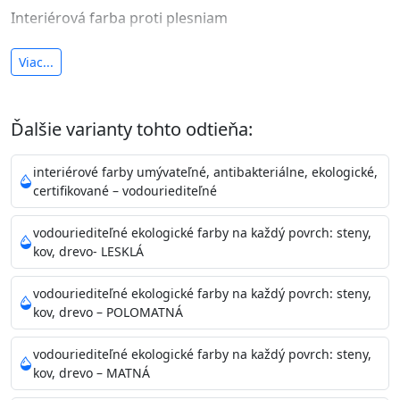
Interiérová farba proti plesniam
antibakteriálna a umývateľná
Viac...
vysoká krycia schopnosť a výdatnosť
Je interiérová protiplesňová farba s iónmi
Ďalšie varianty tohto odtieňa:
striebra.
Vďaka svojmu špeciálnemu zloženiu
znižuje (o 99,9%) množstvo baktérií na povrchu náteru.
interiérové farby umývateľné, antibakteriálne, ekologické,
Preto je
vhodná na nátery priestor s
certifikované – vodouriediteľné
vysokými nárokmi na hygienickú čistotu ako sú
nemocnice, pôrodnice, operačné
vodouriediteľné ekologické farby na každý povrch: steny,
kov, drevo- LESKLÁ
sály, potravinárske priestory, detské izby, školy,
škôlky, telocvične, a samozrejme je
vodouriediteľné ekologické farby na každý povrch: steny,
vhodná aj do bežných priestorov.
Je plne umývateľná
kov, drevo – POLOMATNÁ
(trieda 2 podľa EN 13300) pri
zachovaní priedušnosti vodných pár z natretých
vodouriediteľné ekologické farby na každý povrch: steny,
povrchov. Má vynikajúcu kryciu schopnosť,
kov, drevo – MATNÁ
vysokú výdatnosť a výborný rozliv. Je možné ju tónovať v