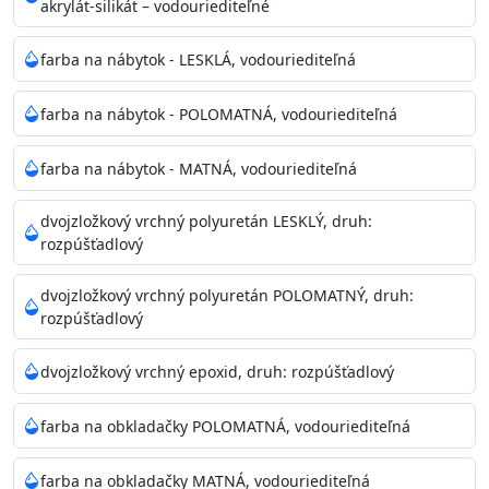
akrylát-silikát – vodouriediteľné
farba na nábytok - LESKLÁ, vodouriediteľná
farba na nábytok - POLOMATNÁ, vodouriediteľná
farba na nábytok - MATNÁ, vodouriediteľná
dvojzložkový vrchný polyuretán LESKLÝ, druh:
rozpúšťadlový
dvojzložkový vrchný polyuretán POLOMATNÝ, druh:
rozpúšťadlový
dvojzložkový vrchný epoxid, druh: rozpúšťadlový
farba na obkladačky POLOMATNÁ, vodouriediteľná
farba na obkladačky MATNÁ, vodouriediteľná