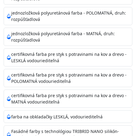
Príprava povrchu
Povrchy musia byť hladké, čisté, suché, zbavené prachu,
jednozložková polyuretánová farba - POLOMATNÁ, druh:
rozpúšťadlová
mastnoty, solí a materiálov so zlou priľnavosťou. Otvory
alebo trhliny vyplňte
jednozložková polyuretánová farba - MATNÁ, druh:
akrylovým tmelom Acrylic putty, Visto alebo Acrylic light
rozpúšťadlová
putty a prebrúste. Nové alebo porézne povrchy natreté
menej kvalitnými farbami
certifikovná farba pre styk s potravinami na kov a drevo -
vždy penetrujte. Odporúčané penetračné nátery
LESKLÁ vodouriediteľná
Acrylan Unco, Gypsum board alebo Vitex Primer 100% a
na škvrny použite Blanco eco
certifikovná farba pre styk s potravinami na kov a drevo -
riediteľné vodou.
POLOMATNÁ vodouriediteľná
certifikovná farba pre styk s potravinami na kov a drevo -
Skladovanie
MATNÁ vodouriediteľná
48 mesiacov v orig. uzavretých obaloch medzi 5°C až
25°C
farba na obkladačky LESKLÁ, vodouriediteľná
Fasádné farby s technológiou TRIBRID NANO silikón-