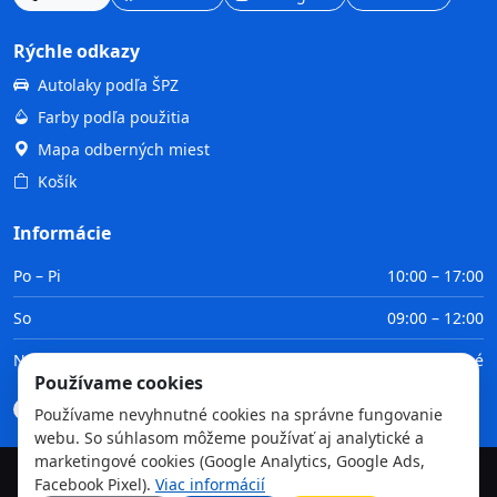
Rýchle odkazy
Autolaky podľa ŠPZ
Farby podľa použitia
Mapa odberných miest
Košík
Informácie
Po – Pi
10:00 – 17:00
So
09:00 – 12:00
Ne
Zatvorené
Používame cookies
Doprava
Platba
Obchodné podmienky
GDPR
Používame nevyhnutné cookies na správne fungovanie
webu. So súhlasom môžeme používať aj analytické a
marketingové cookies (Google Analytics, Google Ads,
Facebook Pixel).
Viac informácií
©
2026
TvojaFarba.sk • Všetky práva vyhradené