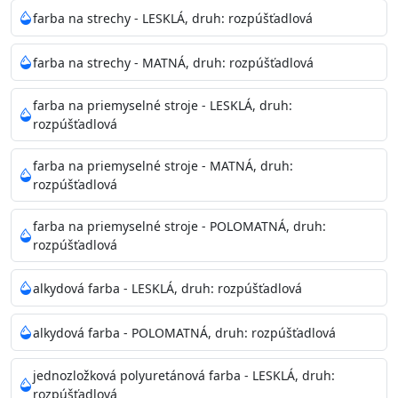
Neaplikujte pri teplote pod 5°C a nad teplotu 35°C alebo
farba na strechy - LESKLÁ, druh: rozpúšťadlová
pri relatívnej vlhkosti nad 80%.
farba na strechy - MATNÁ, druh: rozpúšťadlová
Nepoužitá farba vyžaduje špeciálne zaobchádzanie na
farba na priemyselné stroje - LESKLÁ, druh:
bezpečnú likvidáciu.
rozpúšťadlová
Riedenie
farba na priemyselné stroje - MATNÁ, druh:
: do 10% vodou, podľa spôsobu aplikácie
rozpúšťadlová
Doba schnutia na dotyk
: 30-60 minut
Doba na druhý náter
: 3-4 hodiny
farba na priemyselné stroje - POLOMATNÁ, druh:
Balenie
: 750ml, 1l, 3l, 9l, 15l
rozpúšťadlová
Výdatnosť na jednu vrstvu
: 13-16 m2/l
Aplikácia
: štetec, valček, striekacia pištoľ
alkydová farba - LESKLÁ, druh: rozpúšťadlová
Povrchová úprava
: 1
Je možné tónovať v systéme Colorfull
: áno
alkydová farba - POLOMATNÁ, druh: rozpúšťadlová
Merná hmotnosť
: 1,54 ± 0,02 Kg / L (ISO 2811)
Čistenie
: vodou
jednozložková polyuretánová farba - LESKLÁ, druh:
rozpúšťadlová