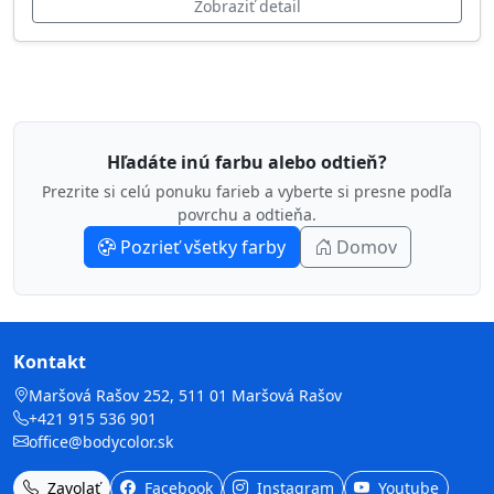
Zobraziť detail
Hľadáte inú farbu alebo odtieň?
Prezrite si celú ponuku farieb a vyberte si presne podľa
povrchu a odtieňa.
Pozrieť všetky farby
Domov
Kontakt
Maršová Rašov 252, 511 01 Maršová Rašov
+421 915 536 901
office@bodycolor.sk
Zavolať
Facebook
Instagram
Youtube