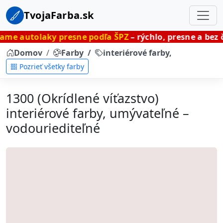
TvojaFarba.sk
laky presne podľa ŠPZ
– rýchlo, presne a bez čakania.
Domov
Farby
interiérové farby, umývateľné
Pozrieť všetky farby
1300 (Okrídlené víťazstvo)
interiérové farby, umývateľné –
vodouriediteľné