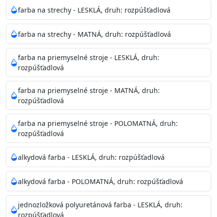
Neaplikujte pri teplote pod 5°C a nad teplotu 35°C alebo
farba na strechy - LESKLÁ, druh: rozpúšťadlová
pri relatívnej vlhkosti nad 80%.
farba na strechy - MATNÁ, druh: rozpúšťadlová
Nepoužitá farba vyžaduje špeciálne zaobchádzanie na
farba na priemyselné stroje - LESKLÁ, druh:
bezpečnú likvidáciu.
rozpúšťadlová
Riedenie
farba na priemyselné stroje - MATNÁ, druh:
: do 10% vodou, podľa spôsobu aplikácie
rozpúšťadlová
Doba schnutia na dotyk
: 30-60 minut
Doba na druhý náter
: 3-4 hodiny
farba na priemyselné stroje - POLOMATNÁ, druh:
Balenie
: 750ml, 1l, 3l, 9l, 15l
rozpúšťadlová
Výdatnosť na jednu vrstvu
: 13-16 m2/l
Aplikácia
: štetec, valček, striekacia pištoľ
alkydová farba - LESKLÁ, druh: rozpúšťadlová
Povrchová úprava
: 1
Je možné tónovať v systéme Colorfull
: áno
alkydová farba - POLOMATNÁ, druh: rozpúšťadlová
Merná hmotnosť
: 1,54 ± 0,02 Kg / L (ISO 2811)
Čistenie
: vodou
jednozložková polyuretánová farba - LESKLÁ, druh:
rozpúšťadlová