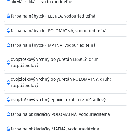
akrylát-silikát – vodouriediteľné
farba na nábytok - LESKLÁ, vodouriediteľná
farba na nábytok - POLOMATNÁ, vodouriediteľná
farba na nábytok - MATNÁ, vodouriediteľná
dvojzložkový vrchný polyuretán LESKLÝ, druh:
rozpúšťadlový
dvojzložkový vrchný polyuretán POLOMATNÝ, druh:
rozpúšťadlový
dvojzložkový vrchný epoxid, druh: rozpúšťadlový
farba na obkladačky POLOMATNÁ, vodouriediteľná
farba na obkladačky MATNÁ, vodouriediteľná