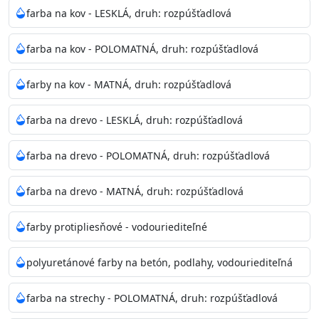
bohatej škále odtieňov.
farba na kov - LESKLÁ, druh: rozpúšťadlová
Odtieň
: Biela + je možné tónovať podľa RAL, NCS,
farba na kov - POLOMATNÁ, druh: rozpúšťadlová
Pantone
farby na kov - MATNÁ, druh: rozpúšťadlová
Informácie k aplikácií
farba na drevo - LESKLÁ, druh: rozpúšťadlová
Pred použitím farbu narieďte do 10% vodou podľa
spôsobu aplikácie. Dobre premiešajte a občas opakujte
farba na drevo - POLOMATNÁ, druh: rozpúšťadlová
aj počas náteru. Naneste jednu
vrstvu štetcom, valčekom alebo striekacou pištoľou
farba na drevo - MATNÁ, druh: rozpúšťadlová
farba zasychá na dotyk po 30-60min./23°C po
dokonalom preschnutí minimálne 3-
farby protipliesňové - vodouriediteľné
4hod/23°C je možné aplikovať ďalšiu vrstvu náteru.
Doba schnutia je závislá na poveternostných
polyuretánové farby na betón, podlahy, vodouriediteľná
podmienkach s vyššou vlhkosťou a nižšou
teplotou sa doba schnutia predlžuje.
farba na strechy - POLOMATNÁ, druh: rozpúšťadlová