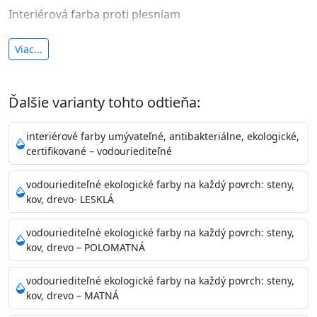
Interiérová farba proti plesniam
antibakteriálna a umývateľná
Viac...
vysoká krycia schopnosť a výdatnosť
Je interiérová protiplesňová farba s iónmi
Ďalšie varianty tohto odtieňa:
striebra.
Vďaka svojmu špeciálnemu zloženiu
znižuje (o 99,9%) množstvo baktérií na povrchu náteru.
interiérové farby umývateľné, antibakteriálne, ekologické,
Preto je
vhodná na nátery priestor s
certifikované – vodouriediteľné
vysokými nárokmi na hygienickú čistotu ako sú
nemocnice, pôrodnice, operačné
vodouriediteľné ekologické farby na každý povrch: steny,
kov, drevo- LESKLÁ
sály, potravinárske priestory, detské izby, školy,
škôlky, telocvične, a samozrejme je
vodouriediteľné ekologické farby na každý povrch: steny,
vhodná aj do bežných priestorov.
Je plne umývateľná
kov, drevo – POLOMATNÁ
(trieda 2 podľa EN 13300) pri
zachovaní priedušnosti vodných pár z natretých
vodouriediteľné ekologické farby na každý povrch: steny,
povrchov. Má vynikajúcu kryciu schopnosť,
kov, drevo – MATNÁ
vysokú výdatnosť a výborný rozliv. Je možné ju tónovať v