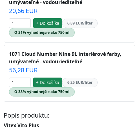
umývateľné - vodouriediteľné
20,66 EUR
+ Do košíka
6,89 EUR/liter
O 31% výhodnejšie ako 750ml
1071 Cloud Number Nine 9L interiérové farby,
umývateľné - vodouriediteľné
56,28 EUR
+ Do košíka
6,25 EUR/liter
O 38% výhodnejšie ako 750ml
Popis produktu:
Vitex Vito Plus