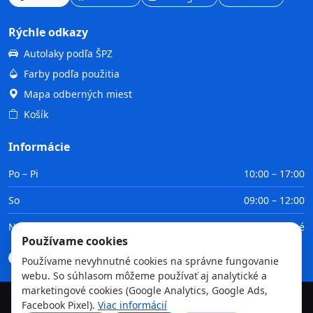
Rýchle odkazy
Autolaky podľa ŠPZ
Farby podľa použitia
Mapa odberných miest
Košík
Informácie
Po – Pi
10:00 – 17:00
So
09:00 – 12:00
Ne
Zatvorené
Používame cookies
Doprava
Platba
Obchodné podmienky
GDPR
Používame nevyhnutné cookies na správne fungovanie
webu. So súhlasom môžeme používať aj analytické a
marketingové cookies (Google Analytics, Google Ads,
Facebook Pixel).
Viac informácií
©
2026
TvojaFarba.sk • Všetky práva vyhradené