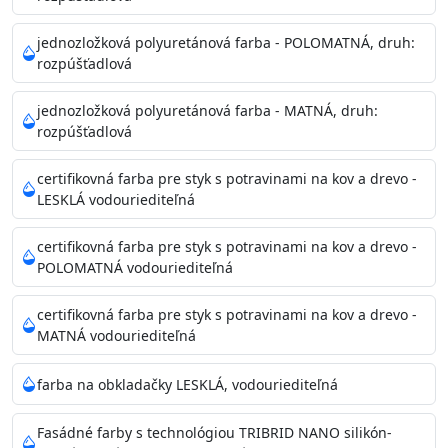
Príprava povrchu
Povrchy musia byť hladké, čisté, suché, zbavené prachu,
jednozložková polyuretánová farba - POLOMATNÁ, druh:
rozpúšťadlová
mastnoty, solí a materiálov so zlou priľnavosťou. Otvory
alebo trhliny vyplňte
jednozložková polyuretánová farba - MATNÁ, druh:
akrylovým tmelom Acrylic putty, Visto alebo Acrylic light
rozpúšťadlová
putty a prebrúste. Nové alebo porézne povrchy natreté
menej kvalitnými farbami
certifikovná farba pre styk s potravinami na kov a drevo -
vždy penetrujte. Odporúčané penetračné nátery
LESKLÁ vodouriediteľná
Acrylan Unco, Gypsum board alebo Vitex Primer 100% a
na škvrny použite Blanco eco
certifikovná farba pre styk s potravinami na kov a drevo -
riediteľné vodou.
POLOMATNÁ vodouriediteľná
certifikovná farba pre styk s potravinami na kov a drevo -
Skladovanie
MATNÁ vodouriediteľná
48 mesiacov v orig. uzavretých obaloch medzi 5°C až
25°C
farba na obkladačky LESKLÁ, vodouriediteľná
Fasádné farby s technológiou TRIBRID NANO silikón-