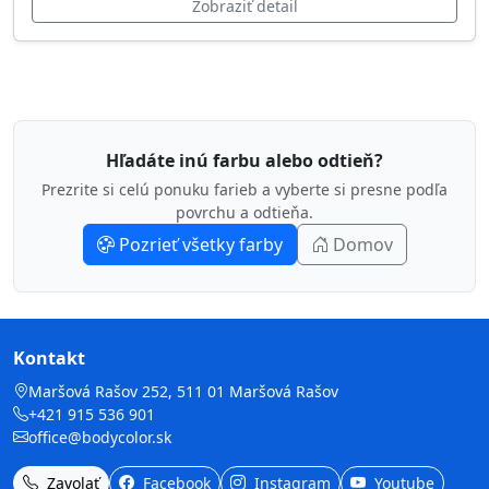
Zobraziť detail
Hľadáte inú farbu alebo odtieň?
Prezrite si celú ponuku farieb a vyberte si presne podľa
povrchu a odtieňa.
Pozrieť všetky farby
Domov
Kontakt
Maršová Rašov 252, 511 01 Maršová Rašov
+421 915 536 901
office@bodycolor.sk
Zavolať
Facebook
Instagram
Youtube