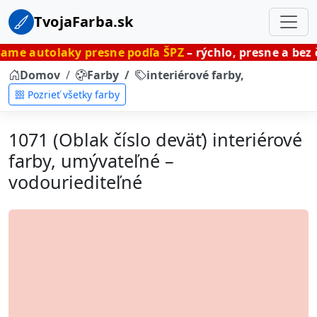
TvojaFarba.sk
ky presne podľa ŠPZ
– rýchlo, presne a bez čakania.
Domov
Farby
interiérové farby, umývateľné
Pozrieť všetky farby
1071 (Oblak číslo deväť) interiérové
farby, umývateľné –
vodouriediteľné