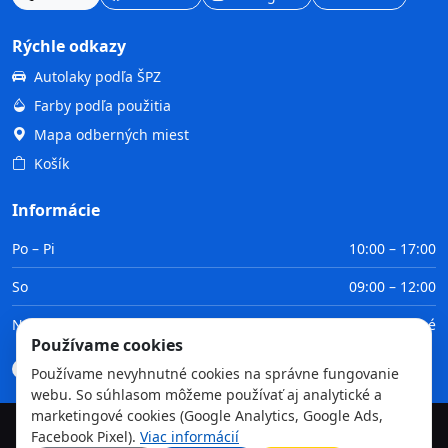
Rýchle odkazy
Autolaky podľa ŠPZ
Farby podľa použitia
Mapa odberných miest
Košík
Informácie
Po – Pi
10:00 – 17:00
So
09:00 – 12:00
Ne
Zatvorené
Používame cookies
Doprava
Platba
Obchodné podmienky
GDPR
Používame nevyhnutné cookies na správne fungovanie
webu. So súhlasom môžeme používať aj analytické a
marketingové cookies (Google Analytics, Google Ads,
Facebook Pixel).
Viac informácií
©
2026
TvojaFarba.sk • Všetky práva vyhradené