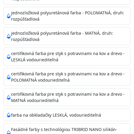
Príprava povrchu
Povrchy musia byť hladké, čisté, suché, zbavené prachu,
jednozložková polyuretánová farba - POLOMATNÁ, druh:
rozpúšťadlová
mastnoty, solí a materiálov so zlou priľnavosťou. Otvory
alebo trhliny vyplňte
jednozložková polyuretánová farba - MATNÁ, druh:
akrylovým tmelom Acrylic putty, Visto alebo Acrylic light
rozpúšťadlová
putty a prebrúste. Nové alebo porézne povrchy natreté
menej kvalitnými farbami
certifikovná farba pre styk s potravinami na kov a drevo -
vždy penetrujte. Odporúčané penetračné nátery
LESKLÁ vodouriediteľná
Acrylan Unco, Gypsum board alebo Vitex Primer 100% a
na škvrny použite Blanco eco
certifikovná farba pre styk s potravinami na kov a drevo -
riediteľné vodou.
POLOMATNÁ vodouriediteľná
certifikovná farba pre styk s potravinami na kov a drevo -
Skladovanie
MATNÁ vodouriediteľná
48 mesiacov v orig. uzavretých obaloch medzi 5°C až
25°C
farba na obkladačky LESKLÁ, vodouriediteľná
Fasádné farby s technológiou TRIBRID NANO silikón-