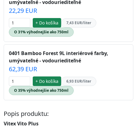
umývateľné - vodouriediteľné
22,29 EUR
+ Do košíka
7,43 EUR/liter
O 31% výhodnejšie ako 750ml
0401 Bamboo Forest 9L interiérové farby,
umývateľné - vodouriediteľné
62,39 EUR
+ Do košíka
6,93 EUR/liter
O 35% výhodnejšie ako 750ml
Popis produktu:
Vitex Vito Plus