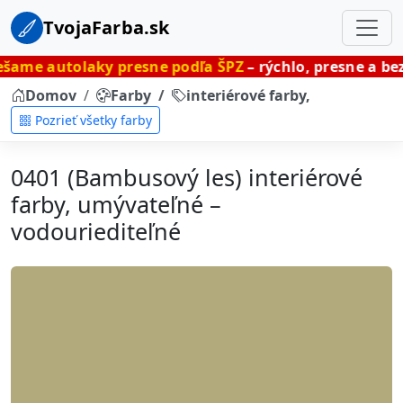
TvojaFarba.sk
aky presne podľa ŠPZ
– rýchlo, presne a bez čakania.
Domov
Farby
interiérové farby, umývateľné
Pozrieť všetky farby
0401 (Bambusový les) interiérové
farby, umývateľné –
vodouriediteľné