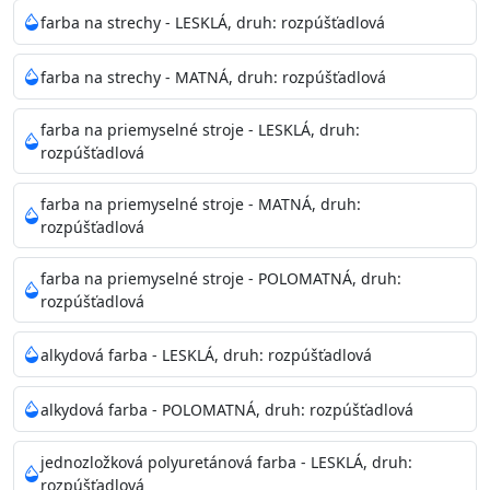
Neaplikujte pri teplote pod 5°C a nad teplotu 35°C alebo
farba na strechy - LESKLÁ, druh: rozpúšťadlová
pri relatívnej vlhkosti nad 80%.
farba na strechy - MATNÁ, druh: rozpúšťadlová
Nepoužitá farba vyžaduje špeciálne zaobchádzanie na
farba na priemyselné stroje - LESKLÁ, druh:
bezpečnú likvidáciu.
rozpúšťadlová
Riedenie
farba na priemyselné stroje - MATNÁ, druh:
: do 10% vodou, podľa spôsobu aplikácie
rozpúšťadlová
Doba schnutia na dotyk
: 30-60 minut
Doba na druhý náter
: 3-4 hodiny
farba na priemyselné stroje - POLOMATNÁ, druh:
Balenie
: 750ml, 1l, 3l, 9l, 15l
rozpúšťadlová
Výdatnosť na jednu vrstvu
: 13-16 m2/l
Aplikácia
: štetec, valček, striekacia pištoľ
alkydová farba - LESKLÁ, druh: rozpúšťadlová
Povrchová úprava
: 1
Je možné tónovať v systéme Colorfull
: áno
alkydová farba - POLOMATNÁ, druh: rozpúšťadlová
Merná hmotnosť
: 1,54 ± 0,02 Kg / L (ISO 2811)
Čistenie
: vodou
jednozložková polyuretánová farba - LESKLÁ, druh:
rozpúšťadlová