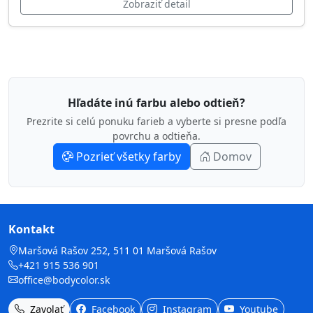
Zobraziť detail
Hľadáte inú farbu alebo odtieň?
Prezrite si celú ponuku farieb a vyberte si presne podľa
povrchu a odtieňa.
Pozrieť všetky farby
Domov
Kontakt
Maršová Rašov 252, 511 01 Maršová Rašov
+421 915 536 901
office@bodycolor.sk
Zavolať
Facebook
Instagram
Youtube