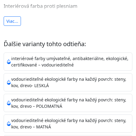
Interiérová farba proti plesniam
antibakteriálna a umývateľná
Viac...
vysoká krycia schopnosť a výdatnosť
Je interiérová protiplesňová farba s iónmi
Ďalšie varianty tohto odtieňa:
striebra.
Vďaka svojmu špeciálnemu zloženiu
znižuje (o 99,9%) množstvo baktérií na povrchu náteru.
interiérové farby umývateľné, antibakteriálne, ekologické,
Preto je
vhodná na nátery priestor s
certifikované – vodouriediteľné
vysokými nárokmi na hygienickú čistotu ako sú
nemocnice, pôrodnice, operačné
vodouriediteľné ekologické farby na každý povrch: steny,
kov, drevo- LESKLÁ
sály, potravinárske priestory, detské izby, školy,
škôlky, telocvične, a samozrejme je
vodouriediteľné ekologické farby na každý povrch: steny,
vhodná aj do bežných priestorov.
Je plne umývateľná
kov, drevo – POLOMATNÁ
(trieda 2 podľa EN 13300) pri
zachovaní priedušnosti vodných pár z natretých
vodouriediteľné ekologické farby na každý povrch: steny,
povrchov. Má vynikajúcu kryciu schopnosť,
kov, drevo – MATNÁ
vysokú výdatnosť a výborný rozliv. Je možné ju tónovať v