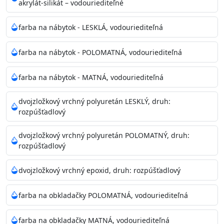
akrylát-silikát – vodouriediteľné
farba na nábytok - LESKLÁ, vodouriediteľná
farba na nábytok - POLOMATNÁ, vodouriediteľná
farba na nábytok - MATNÁ, vodouriediteľná
dvojzložkový vrchný polyuretán LESKLÝ, druh:
rozpúšťadlový
dvojzložkový vrchný polyuretán POLOMATNÝ, druh:
rozpúšťadlový
dvojzložkový vrchný epoxid, druh: rozpúšťadlový
farba na obkladačky POLOMATNÁ, vodouriediteľná
farba na obkladačky MATNÁ, vodouriediteľná