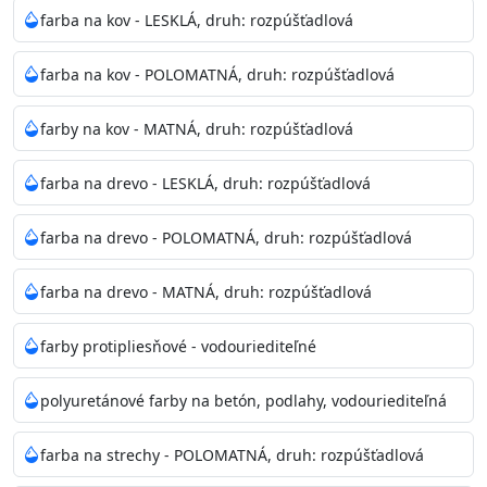
bohatej škále odtieňov.
farba na kov - LESKLÁ, druh: rozpúšťadlová
Odtieň
: Biela + je možné tónovať podľa RAL, NCS,
farba na kov - POLOMATNÁ, druh: rozpúšťadlová
Pantone
farby na kov - MATNÁ, druh: rozpúšťadlová
Informácie k aplikácií
farba na drevo - LESKLÁ, druh: rozpúšťadlová
Pred použitím farbu narieďte do 10% vodou podľa
spôsobu aplikácie. Dobre premiešajte a občas opakujte
farba na drevo - POLOMATNÁ, druh: rozpúšťadlová
aj počas náteru. Naneste jednu
vrstvu štetcom, valčekom alebo striekacou pištoľou
farba na drevo - MATNÁ, druh: rozpúšťadlová
farba zasychá na dotyk po 30-60min./23°C po
dokonalom preschnutí minimálne 3-
farby protipliesňové - vodouriediteľné
4hod/23°C je možné aplikovať ďalšiu vrstvu náteru.
Doba schnutia je závislá na poveternostných
polyuretánové farby na betón, podlahy, vodouriediteľná
podmienkach s vyššou vlhkosťou a nižšou
teplotou sa doba schnutia predlžuje.
farba na strechy - POLOMATNÁ, druh: rozpúšťadlová