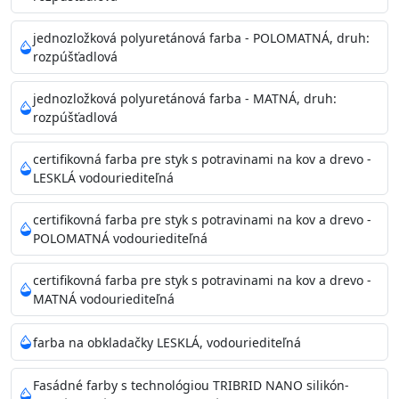
Príprava povrchu
Povrchy musia byť hladké, čisté, suché, zbavené prachu,
jednozložková polyuretánová farba - POLOMATNÁ, druh:
rozpúšťadlová
mastnoty, solí a materiálov so zlou priľnavosťou. Otvory
alebo trhliny vyplňte
jednozložková polyuretánová farba - MATNÁ, druh:
akrylovým tmelom Acrylic putty, Visto alebo Acrylic light
rozpúšťadlová
putty a prebrúste. Nové alebo porézne povrchy natreté
menej kvalitnými farbami
certifikovná farba pre styk s potravinami na kov a drevo -
vždy penetrujte. Odporúčané penetračné nátery
LESKLÁ vodouriediteľná
Acrylan Unco, Gypsum board alebo Vitex Primer 100% a
na škvrny použite Blanco eco
certifikovná farba pre styk s potravinami na kov a drevo -
riediteľné vodou.
POLOMATNÁ vodouriediteľná
certifikovná farba pre styk s potravinami na kov a drevo -
Skladovanie
MATNÁ vodouriediteľná
48 mesiacov v orig. uzavretých obaloch medzi 5°C až
25°C
farba na obkladačky LESKLÁ, vodouriediteľná
Fasádné farby s technológiou TRIBRID NANO silikón-