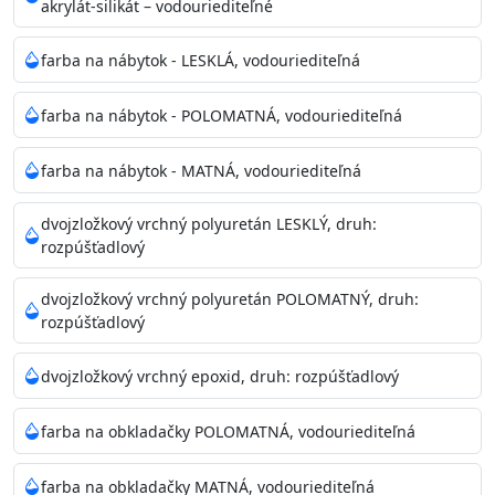
akrylát-silikát – vodouriediteľné
farba na nábytok - LESKLÁ, vodouriediteľná
farba na nábytok - POLOMATNÁ, vodouriediteľná
farba na nábytok - MATNÁ, vodouriediteľná
dvojzložkový vrchný polyuretán LESKLÝ, druh:
rozpúšťadlový
dvojzložkový vrchný polyuretán POLOMATNÝ, druh:
rozpúšťadlový
dvojzložkový vrchný epoxid, druh: rozpúšťadlový
farba na obkladačky POLOMATNÁ, vodouriediteľná
farba na obkladačky MATNÁ, vodouriediteľná