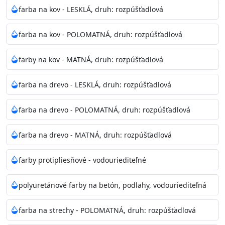
bohatej škále odtieňov.
farba na kov - LESKLÁ, druh: rozpúšťadlová
Odtieň
: Biela + je možné tónovať podľa RAL, NCS,
farba na kov - POLOMATNÁ, druh: rozpúšťadlová
Pantone
farby na kov - MATNÁ, druh: rozpúšťadlová
Informácie k aplikácií
farba na drevo - LESKLÁ, druh: rozpúšťadlová
Pred použitím farbu narieďte do 10% vodou podľa
spôsobu aplikácie. Dobre premiešajte a občas opakujte
farba na drevo - POLOMATNÁ, druh: rozpúšťadlová
aj počas náteru. Naneste jednu
vrstvu štetcom, valčekom alebo striekacou pištoľou
farba na drevo - MATNÁ, druh: rozpúšťadlová
farba zasychá na dotyk po 30-60min./23°C po
dokonalom preschnutí minimálne 3-
farby protipliesňové - vodouriediteľné
4hod/23°C je možné aplikovať ďalšiu vrstvu náteru.
Doba schnutia je závislá na poveternostných
polyuretánové farby na betón, podlahy, vodouriediteľná
podmienkach s vyššou vlhkosťou a nižšou
teplotou sa doba schnutia predlžuje.
farba na strechy - POLOMATNÁ, druh: rozpúšťadlová