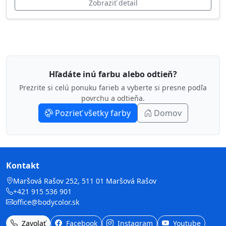
Zobraziť detail
Hľadáte inú farbu alebo odtieň?
Prezrite si celú ponuku farieb a vyberte si presne podľa
povrchu a odtieňa.
Pozrieť všetky farby
Domov
Kontakt
Maršová Rašov 252, 511 01 Maršová Rašov
+421 915 536 901
office@bodycolor.sk
Zavolať
Facebook
Instagram
Youtube