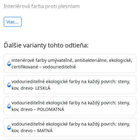
Interiérová farba proti plesniam
antibakteriálna a umývateľná
Viac...
vysoká krycia schopnosť a výdatnosť
Je interiérová protiplesňová farba s iónmi
Ďalšie varianty tohto odtieňa:
striebra.
Vďaka svojmu špeciálnemu zloženiu
znižuje (o 99,9%) množstvo baktérií na povrchu náteru.
interiérové farby umývateľné, antibakteriálne, ekologické,
Preto je
vhodná na nátery priestor s
certifikované – vodouriediteľné
vysokými nárokmi na hygienickú čistotu ako sú
nemocnice, pôrodnice, operačné
vodouriediteľné ekologické farby na každý povrch: steny,
kov, drevo- LESKLÁ
sály, potravinárske priestory, detské izby, školy,
škôlky, telocvične, a samozrejme je
vodouriediteľné ekologické farby na každý povrch: steny,
vhodná aj do bežných priestorov.
Je plne umývateľná
kov, drevo – POLOMATNÁ
(trieda 2 podľa EN 13300) pri
zachovaní priedušnosti vodných pár z natretých
vodouriediteľné ekologické farby na každý povrch: steny,
povrchov. Má vynikajúcu kryciu schopnosť,
kov, drevo – MATNÁ
vysokú výdatnosť a výborný rozliv. Je možné ju tónovať v