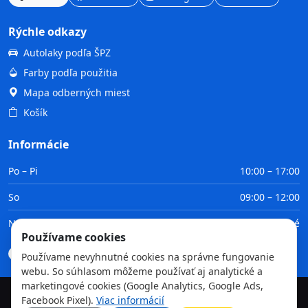
Rýchle odkazy
Autolaky podľa ŠPZ
Farby podľa použitia
Mapa odberných miest
Košík
Informácie
Po – Pi
10:00 – 17:00
So
09:00 – 12:00
Ne
Zatvorené
Používame cookies
Doprava
Platba
Obchodné podmienky
GDPR
Používame nevyhnutné cookies na správne fungovanie
webu. So súhlasom môžeme používať aj analytické a
marketingové cookies (Google Analytics, Google Ads,
Facebook Pixel).
Viac informácií
©
2026
TvojaFarba.sk • Všetky práva vyhradené