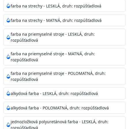
Neaplikujte pri teplote pod 5°C a nad teplotu 35°C alebo
farba na strechy - LESKLÁ, druh: rozpúšťadlová
pri relatívnej vlhkosti nad 80%.
farba na strechy - MATNÁ, druh: rozpúšťadlová
Nepoužitá farba vyžaduje špeciálne zaobchádzanie na
farba na priemyselné stroje - LESKLÁ, druh:
bezpečnú likvidáciu.
rozpúšťadlová
Riedenie
farba na priemyselné stroje - MATNÁ, druh:
: do 10% vodou, podľa spôsobu aplikácie
rozpúšťadlová
Doba schnutia na dotyk
: 30-60 minut
Doba na druhý náter
: 3-4 hodiny
farba na priemyselné stroje - POLOMATNÁ, druh:
Balenie
: 750ml, 1l, 3l, 9l, 15l
rozpúšťadlová
Výdatnosť na jednu vrstvu
: 13-16 m2/l
Aplikácia
: štetec, valček, striekacia pištoľ
alkydová farba - LESKLÁ, druh: rozpúšťadlová
Povrchová úprava
: 1
Je možné tónovať v systéme Colorfull
: áno
alkydová farba - POLOMATNÁ, druh: rozpúšťadlová
Merná hmotnosť
: 1,54 ± 0,02 Kg / L (ISO 2811)
Čistenie
: vodou
jednozložková polyuretánová farba - LESKLÁ, druh:
rozpúšťadlová