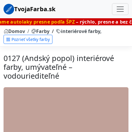
TvojaFarba.sk
y presne podľa ŠPZ
– rýchlo, presne a bez čakania.
Domov
Farby
interiérové farby, umývateľné
Pozrieť všetky farby
0127 (Andský popol) interiérové
farby, umývateľné –
vodouriediteľné