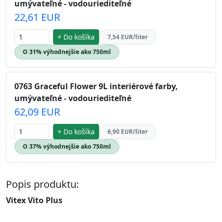
umývateľné - vodouriediteľné
22,61 EUR
+ Do košíka
7,54 EUR/liter
O 31% výhodnejšie ako 750ml
0763 Graceful Flower 9L interiérové farby,
umývateľné - vodouriediteľné
62,09 EUR
+ Do košíka
6,90 EUR/liter
O 37% výhodnejšie ako 750ml
Popis produktu:
Vitex Vito Plus