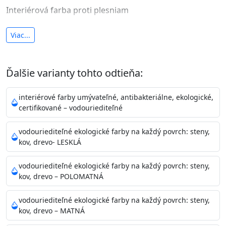
Interiérová farba proti plesniam
antibakteriálna a umývateľná
Viac...
vysoká krycia schopnosť a výdatnosť
Je interiérová protiplesňová farba s iónmi
Ďalšie varianty tohto odtieňa:
striebra.
Vďaka svojmu špeciálnemu zloženiu
znižuje (o 99,9%) množstvo baktérií na povrchu náteru.
interiérové farby umývateľné, antibakteriálne, ekologické,
Preto je
vhodná na nátery priestor s
certifikované – vodouriediteľné
vysokými nárokmi na hygienickú čistotu ako sú
nemocnice, pôrodnice, operačné
vodouriediteľné ekologické farby na každý povrch: steny,
kov, drevo- LESKLÁ
sály, potravinárske priestory, detské izby, školy,
škôlky, telocvične, a samozrejme je
vodouriediteľné ekologické farby na každý povrch: steny,
vhodná aj do bežných priestorov.
Je plne umývateľná
kov, drevo – POLOMATNÁ
(trieda 2 podľa EN 13300) pri
zachovaní priedušnosti vodných pár z natretých
vodouriediteľné ekologické farby na každý povrch: steny,
povrchov. Má vynikajúcu kryciu schopnosť,
kov, drevo – MATNÁ
vysokú výdatnosť a výborný rozliv. Je možné ju tónovať v