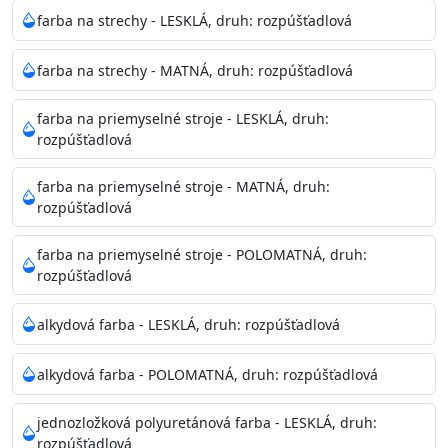
Neaplikujte pri teplote pod 5°C a nad teplotu 35°C alebo
farba na strechy - LESKLÁ, druh: rozpúšťadlová
pri relatívnej vlhkosti nad 80%.
farba na strechy - MATNÁ, druh: rozpúšťadlová
Nepoužitá farba vyžaduje špeciálne zaobchádzanie na
farba na priemyselné stroje - LESKLÁ, druh:
bezpečnú likvidáciu.
rozpúšťadlová
Riedenie
farba na priemyselné stroje - MATNÁ, druh:
: do 10% vodou, podľa spôsobu aplikácie
rozpúšťadlová
Doba schnutia na dotyk
: 30-60 minut
Doba na druhý náter
: 3-4 hodiny
farba na priemyselné stroje - POLOMATNÁ, druh:
Balenie
: 750ml, 1l, 3l, 9l, 15l
rozpúšťadlová
Výdatnosť na jednu vrstvu
: 13-16 m2/l
Aplikácia
: štetec, valček, striekacia pištoľ
alkydová farba - LESKLÁ, druh: rozpúšťadlová
Povrchová úprava
: 1
Je možné tónovať v systéme Colorfull
: áno
alkydová farba - POLOMATNÁ, druh: rozpúšťadlová
Merná hmotnosť
: 1,54 ± 0,02 Kg / L (ISO 2811)
Čistenie
: vodou
jednozložková polyuretánová farba - LESKLÁ, druh:
rozpúšťadlová