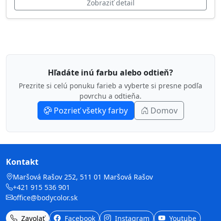
Zobraziť detail
Hľadáte inú farbu alebo odtieň?
Prezrite si celú ponuku farieb a vyberte si presne podľa
povrchu a odtieňa.
Pozrieť všetky farby
Domov
Kontakt
Maršová Rašov 252, 511 01 Maršová Rašov
+421 915 536 901
office@bodycolor.sk
Zavolať
Facebook
Instagram
Youtube