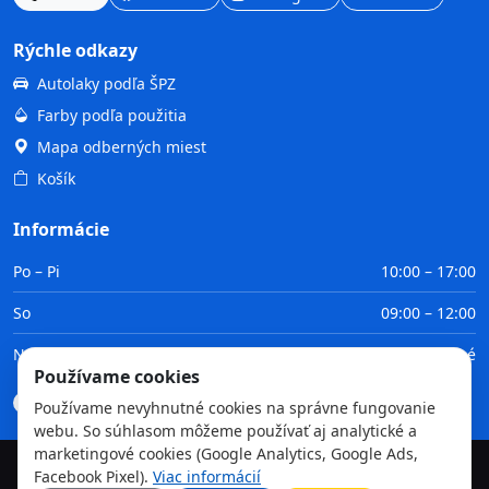
Rýchle odkazy
Autolaky podľa ŠPZ
Farby podľa použitia
Mapa odberných miest
Košík
Informácie
Po – Pi
10:00 – 17:00
So
09:00 – 12:00
Ne
Zatvorené
Používame cookies
Doprava
Platba
Obchodné podmienky
GDPR
Používame nevyhnutné cookies na správne fungovanie
webu. So súhlasom môžeme používať aj analytické a
marketingové cookies (Google Analytics, Google Ads,
Facebook Pixel).
Viac informácií
©
2026
TvojaFarba.sk • Všetky práva vyhradené