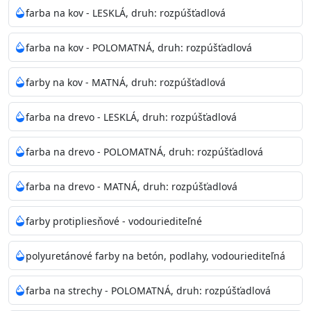
bohatej škále odtieňov.
farba na kov - LESKLÁ, druh: rozpúšťadlová
Odtieň
: Biela + je možné tónovať podľa RAL, NCS,
farba na kov - POLOMATNÁ, druh: rozpúšťadlová
Pantone
farby na kov - MATNÁ, druh: rozpúšťadlová
Informácie k aplikácií
farba na drevo - LESKLÁ, druh: rozpúšťadlová
Pred použitím farbu narieďte do 10% vodou podľa
spôsobu aplikácie. Dobre premiešajte a občas opakujte
farba na drevo - POLOMATNÁ, druh: rozpúšťadlová
aj počas náteru. Naneste jednu
vrstvu štetcom, valčekom alebo striekacou pištoľou
farba na drevo - MATNÁ, druh: rozpúšťadlová
farba zasychá na dotyk po 30-60min./23°C po
dokonalom preschnutí minimálne 3-
farby protipliesňové - vodouriediteľné
4hod/23°C je možné aplikovať ďalšiu vrstvu náteru.
Doba schnutia je závislá na poveternostných
polyuretánové farby na betón, podlahy, vodouriediteľná
podmienkach s vyššou vlhkosťou a nižšou
teplotou sa doba schnutia predlžuje.
farba na strechy - POLOMATNÁ, druh: rozpúšťadlová