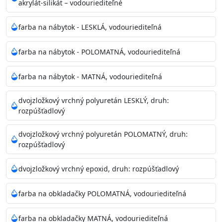
akrylát-silikát – vodouriediteľné
farba na nábytok - LESKLÁ, vodouriediteľná
farba na nábytok - POLOMATNÁ, vodouriediteľná
farba na nábytok - MATNÁ, vodouriediteľná
dvojzložkový vrchný polyuretán LESKLÝ, druh:
rozpúšťadlový
dvojzložkový vrchný polyuretán POLOMATNÝ, druh:
rozpúšťadlový
dvojzložkový vrchný epoxid, druh: rozpúšťadlový
farba na obkladačky POLOMATNÁ, vodouriediteľná
farba na obkladačky MATNÁ, vodouriediteľná