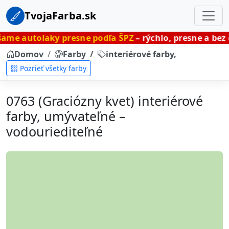
TvojaFarba.sk
ky presne podľa ŠPZ
– rýchlo, presne a bez čakania.
Domov
Farby
interiérové farby, umývateľné
Pozrieť všetky farby
0763 (Graciózny kvet) interiérové
farby, umývateľné –
vodouriediteľné