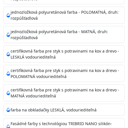
Príprava povrchu
Povrchy musia byť hladké, čisté, suché, zbavené prachu,
jednozložková polyuretánová farba - POLOMATNÁ, druh:
rozpúšťadlová
mastnoty, solí a materiálov so zlou priľnavosťou. Otvory
alebo trhliny vyplňte
jednozložková polyuretánová farba - MATNÁ, druh:
akrylovým tmelom Acrylic putty, Visto alebo Acrylic light
rozpúšťadlová
putty a prebrúste. Nové alebo porézne povrchy natreté
menej kvalitnými farbami
certifikovná farba pre styk s potravinami na kov a drevo -
vždy penetrujte. Odporúčané penetračné nátery
LESKLÁ vodouriediteľná
Acrylan Unco, Gypsum board alebo Vitex Primer 100% a
na škvrny použite Blanco eco
certifikovná farba pre styk s potravinami na kov a drevo -
riediteľné vodou.
POLOMATNÁ vodouriediteľná
certifikovná farba pre styk s potravinami na kov a drevo -
Skladovanie
MATNÁ vodouriediteľná
48 mesiacov v orig. uzavretých obaloch medzi 5°C až
25°C
farba na obkladačky LESKLÁ, vodouriediteľná
Fasádné farby s technológiou TRIBRID NANO silikón-