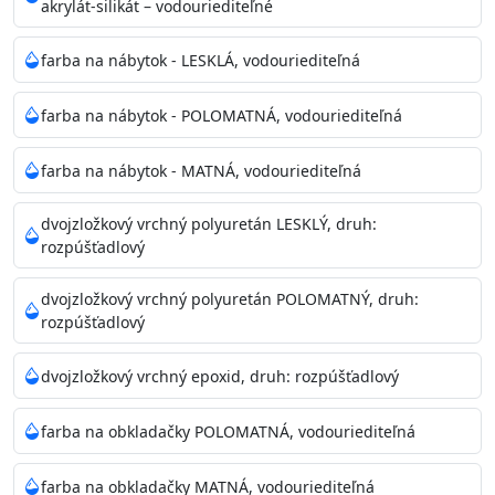
akrylát-silikát – vodouriediteľné
farba na nábytok - LESKLÁ, vodouriediteľná
farba na nábytok - POLOMATNÁ, vodouriediteľná
farba na nábytok - MATNÁ, vodouriediteľná
dvojzložkový vrchný polyuretán LESKLÝ, druh:
rozpúšťadlový
dvojzložkový vrchný polyuretán POLOMATNÝ, druh:
rozpúšťadlový
dvojzložkový vrchný epoxid, druh: rozpúšťadlový
farba na obkladačky POLOMATNÁ, vodouriediteľná
farba na obkladačky MATNÁ, vodouriediteľná