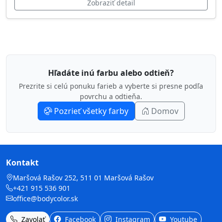
Zobraziť detail
Hľadáte inú farbu alebo odtieň?
Prezrite si celú ponuku farieb a vyberte si presne podľa
povrchu a odtieňa.
Pozrieť všetky farby
Domov
Kontakt
Maršová Rašov 252, 511 01 Maršová Rašov
+421 915 536 901
office@bodycolor.sk
Zavolať
Facebook
Instagram
Youtube