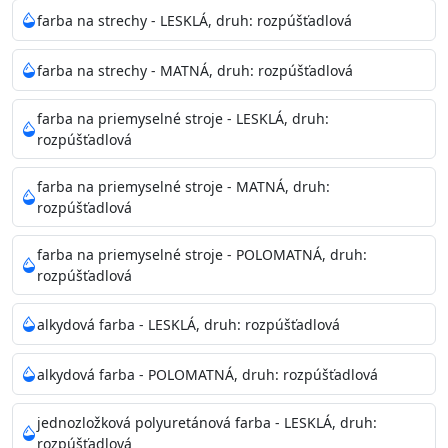
Neaplikujte pri teplote pod 5°C a nad teplotu 35°C alebo
farba na strechy - LESKLÁ, druh: rozpúšťadlová
pri relatívnej vlhkosti nad 80%.
farba na strechy - MATNÁ, druh: rozpúšťadlová
Nepoužitá farba vyžaduje špeciálne zaobchádzanie na
farba na priemyselné stroje - LESKLÁ, druh:
bezpečnú likvidáciu.
rozpúšťadlová
Riedenie
farba na priemyselné stroje - MATNÁ, druh:
: do 10% vodou, podľa spôsobu aplikácie
rozpúšťadlová
Doba schnutia na dotyk
: 30-60 minut
Doba na druhý náter
: 3-4 hodiny
farba na priemyselné stroje - POLOMATNÁ, druh:
Balenie
: 750ml, 1l, 3l, 9l, 15l
rozpúšťadlová
Výdatnosť na jednu vrstvu
: 13-16 m2/l
Aplikácia
: štetec, valček, striekacia pištoľ
alkydová farba - LESKLÁ, druh: rozpúšťadlová
Povrchová úprava
: 1
Je možné tónovať v systéme Colorfull
: áno
alkydová farba - POLOMATNÁ, druh: rozpúšťadlová
Merná hmotnosť
: 1,54 ± 0,02 Kg / L (ISO 2811)
Čistenie
: vodou
jednozložková polyuretánová farba - LESKLÁ, druh:
rozpúšťadlová