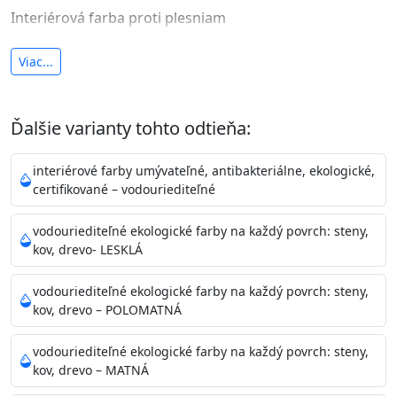
Interiérová farba proti plesniam
antibakteriálna a umývateľná
Viac...
vysoká krycia schopnosť a výdatnosť
Je interiérová protiplesňová farba s iónmi
Ďalšie varianty tohto odtieňa:
striebra.
Vďaka svojmu špeciálnemu zloženiu
znižuje (o 99,9%) množstvo baktérií na povrchu náteru.
interiérové farby umývateľné, antibakteriálne, ekologické,
Preto je
vhodná na nátery priestor s
certifikované – vodouriediteľné
vysokými nárokmi na hygienickú čistotu ako sú
nemocnice, pôrodnice, operačné
vodouriediteľné ekologické farby na každý povrch: steny,
kov, drevo- LESKLÁ
sály, potravinárske priestory, detské izby, školy,
škôlky, telocvične, a samozrejme je
vodouriediteľné ekologické farby na každý povrch: steny,
vhodná aj do bežných priestorov.
Je plne umývateľná
kov, drevo – POLOMATNÁ
(trieda 2 podľa EN 13300) pri
zachovaní priedušnosti vodných pár z natretých
vodouriediteľné ekologické farby na každý povrch: steny,
povrchov. Má vynikajúcu kryciu schopnosť,
kov, drevo – MATNÁ
vysokú výdatnosť a výborný rozliv. Je možné ju tónovať v