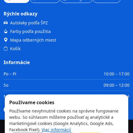
Rýchle odkazy
Autolaky podľa ŠPZ
Farby podľa použitia
Mapa odberných miest
Košík
Informácie
Po – Pi
10:00 – 17:00
So
09:00 – 12:00
Ne
Zatvorené
Používame cookies
Doprava
Platba
Obchodné podmienky
GDPR
Používame nevyhnutné cookies na správne fungovanie
webu. So súhlasom môžeme používať aj analytické a
marketingové cookies (Google Analytics, Google Ads,
Facebook Pixel).
Viac informácií
©
2026
TvojaFarba.sk • Všetky práva vyhradené