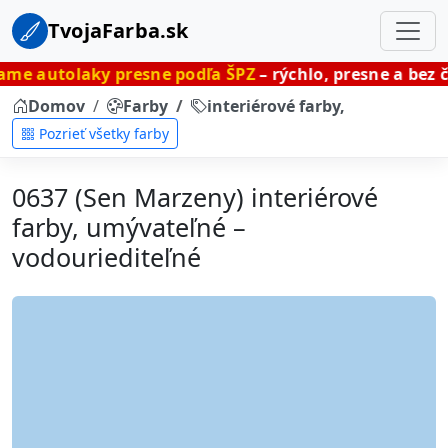
TvojaFarba.sk
y presne podľa ŠPZ
– rýchlo, presne a bez čakania.
Domov
Farby
interiérové farby, umývateľné
Pozrieť všetky farby
0637 (Sen Marzeny) interiérové
farby, umývateľné –
vodouriediteľné