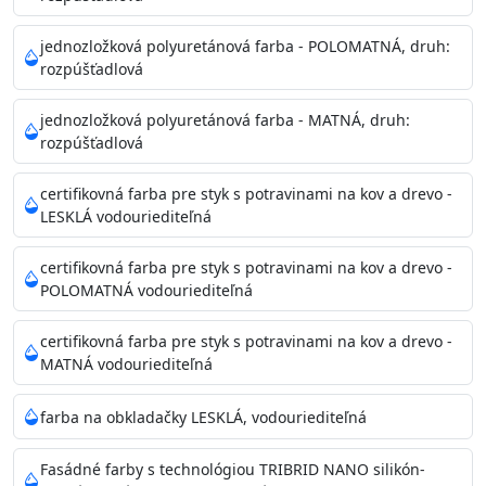
Príprava povrchu
Povrchy musia byť hladké, čisté, suché, zbavené prachu,
jednozložková polyuretánová farba - POLOMATNÁ, druh:
rozpúšťadlová
mastnoty, solí a materiálov so zlou priľnavosťou. Otvory
alebo trhliny vyplňte
jednozložková polyuretánová farba - MATNÁ, druh:
akrylovým tmelom Acrylic putty, Visto alebo Acrylic light
rozpúšťadlová
putty a prebrúste. Nové alebo porézne povrchy natreté
menej kvalitnými farbami
certifikovná farba pre styk s potravinami na kov a drevo -
vždy penetrujte. Odporúčané penetračné nátery
LESKLÁ vodouriediteľná
Acrylan Unco, Gypsum board alebo Vitex Primer 100% a
na škvrny použite Blanco eco
certifikovná farba pre styk s potravinami na kov a drevo -
riediteľné vodou.
POLOMATNÁ vodouriediteľná
certifikovná farba pre styk s potravinami na kov a drevo -
Skladovanie
MATNÁ vodouriediteľná
48 mesiacov v orig. uzavretých obaloch medzi 5°C až
25°C
farba na obkladačky LESKLÁ, vodouriediteľná
Fasádné farby s technológiou TRIBRID NANO silikón-