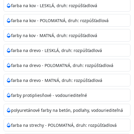
bohatej škále odtieňov.
farba na kov - LESKLÁ, druh: rozpúšťadlová
Odtieň
: Biela + je možné tónovať podľa RAL, NCS,
farba na kov - POLOMATNÁ, druh: rozpúšťadlová
Pantone
farby na kov - MATNÁ, druh: rozpúšťadlová
Informácie k aplikácií
farba na drevo - LESKLÁ, druh: rozpúšťadlová
Pred použitím farbu narieďte do 10% vodou podľa
spôsobu aplikácie. Dobre premiešajte a občas opakujte
farba na drevo - POLOMATNÁ, druh: rozpúšťadlová
aj počas náteru. Naneste jednu
vrstvu štetcom, valčekom alebo striekacou pištoľou
farba na drevo - MATNÁ, druh: rozpúšťadlová
farba zasychá na dotyk po 30-60min./23°C po
dokonalom preschnutí minimálne 3-
farby protipliesňové - vodouriediteľné
4hod/23°C je možné aplikovať ďalšiu vrstvu náteru.
Doba schnutia je závislá na poveternostných
polyuretánové farby na betón, podlahy, vodouriediteľná
podmienkach s vyššou vlhkosťou a nižšou
teplotou sa doba schnutia predlžuje.
farba na strechy - POLOMATNÁ, druh: rozpúšťadlová