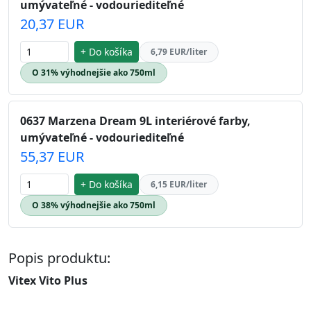
umývateľné - vodouriediteľné
20,37 EUR
+ Do košíka
6,79 EUR/liter
O 31% výhodnejšie ako 750ml
0637 Marzena Dream 9L interiérové farby,
umývateľné - vodouriediteľné
55,37 EUR
+ Do košíka
6,15 EUR/liter
O 38% výhodnejšie ako 750ml
Popis produktu:
Vitex Vito Plus