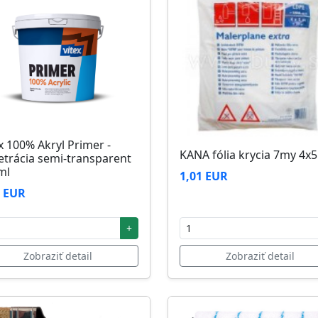
zi 5°C až 25°C
x 100% Akryl Primer -
KANA fólia krycia 7my 4x
etrácia semi-transparent
ml
1,01 EUR
2 EUR
+
Zobraziť detail
Zobraziť detail