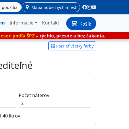
 použitia
Mapa odberných miest
om
Informácie
Kontakt
Košík
ŠPZ
– rýchlo, presne a bez čakania.
🎨 Miešan
Pozrieť všetky farby
editeľné
Počet náterov
1.40
litrov