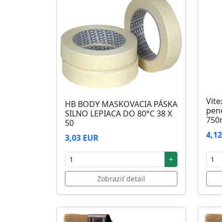
Skladovanie
48 mesiacov v orig. uzavretých obaloch med
Vite
HB BODY MASKOVACIA PÁSKA
pen
SILNO LEPIACA DO 80°C 38 X
750
50
4,1
3,03 EUR
+
Zobraziť detail