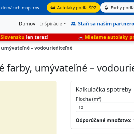
aj domácich majstrov
Autolaky podľa ŠPZ
Farby podľa
Domov
Inšpirácie
Staň sa naším partner
n teraz!
🚗
Miešame autolaky presne podľa 
, umývateľné – vodouriediteľné
vé farby, umývateľné – vodouri
Kalkulačka spotreby
Plocha (m²)
Odporúčané množstvo: