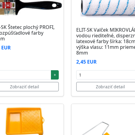
-SK Štetec plochý PROFI,
ELIT-SK Valček MIKROVL
ozpúšťadlové farby
vodou riediteľné, disperz
mm
latexové farby šírka: 18c
výška vlasu: 11mm prieme
1 EUR
8mm
2,45 EUR
+
Zobraziť detail
Zobraziť detail