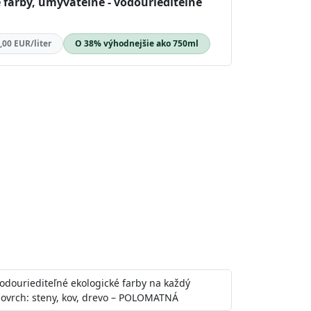
 farby, umývateľné - vodouriediteľné
,00 EUR/liter
O 38% výhodnejšie ako 750ml
odouriediteľné ekologické farby na každý
ovrch: steny, kov, drevo – POLOMATNÁ