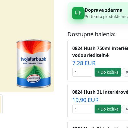
Doprava zdarma
Pri tomto produkte ne
Dostupné balenia:
0824 Hush 750ml interié
vodouriediteľné
7,28 EUR
+ Do košíka
9
0824 Hush 3L interiérové
19,90 EUR
+ Do košíka
6