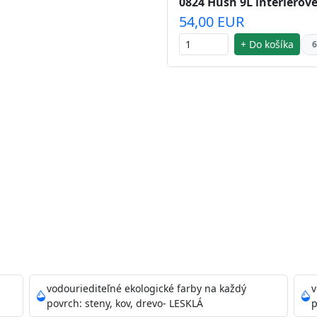
0824 Hush 9L interiérové
54,00 EUR
+ Do košíka
6
 striebra.
Vďaka svojmu špeciálnemu zloženiu
chu náteru. Preto je
vhodná na nátery priestor s
ako sú nemocnice, pôrodnice, operačné
vodouriediteľné ekologické farby na každý
v
 školy, škôlky, telocvične, a samozrejme je
povrch: steny, kov, drevo- LESKLÁ
p