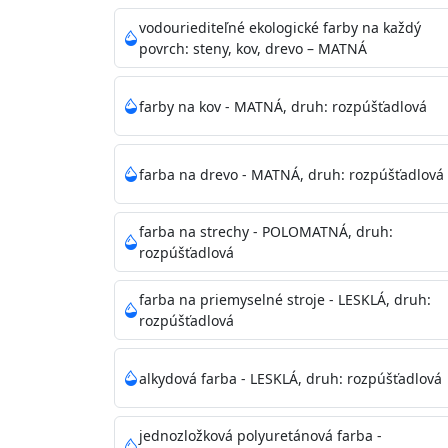
vhodná aj do bežných priestorov.
Je plne u
zachovaní priedušnosti vodných pár z natre
vodouriediteľné ekologické farby na každý
povrch: steny, kov, drevo – MATNÁ
vysokú výdatnosť a výborný rozliv. Je možné 
farby na kov - MATNÁ, druh: rozpúšťadlová
Odtieň
: Biela + je možné tónovať podľa RAL
farba na drevo - MATNÁ, druh: rozpúšťadlová
Informácie k aplikácií
Pred použitím farbu narieďte do 10% vodou 
vrstvu štetcom, valčekom alebo striekacou 
farba na strechy - POLOMATNÁ, druh:
4hod/23°C je možné aplikovať ďalšiu vrstvu
rozpúšťadlová
teplotou sa doba schnutia predlžuje.
farba na priemyselné stroje - LESKLÁ, druh:
rozpúšťadlová
Neaplikujte pri teplote pod 5°C a nad teplotu
alkydová farba - LESKLÁ, druh: rozpúšťadlová
Nepoužitá farba vyžaduje špeciálne zaobchá
jednozložková polyuretánová farba -