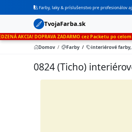
Farby, laky & príslušenstvo pre profesionálov 
TvojaFarba.sk
A!
DOPRAVA ZADARMO cez Packetu po celom Slovensku
le
Domov
Farby
interiérové farby
0824 (Ticho) interiéro