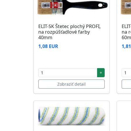
ELIT-SK Štetec plochý PROFI,
ELIT
na rozpúšťadlové farby
na r
40mm
60
1,08 EUR
1,8
+
Zobraziť detail