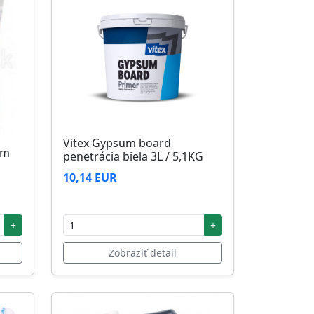
Vitex Gypsum board
5m
penetrácia biela 3L / 5,1KG
10,14 EUR
+
+
Zobraziť detail