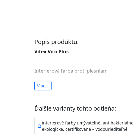
Popis produktu:
Vitex Vito Plus
Interiérová farba proti plesniam
antibakteriálna a umývateľná
Viac...
vysoká krycia schopnosť a výdatnosť
Je interiérová protiplesňová farba s iónmi
Ďalšie varianty tohto odtieňa:
znižuje (o 99,9%) množstvo baktérií na povr
vysokými nárokmi na hygienickú čistotu 
interiérové farby umývateľné, antibakteriálne,
sály, potravinárske priestory, detské izby,
ekologické, certifikované – vodouriediteľné