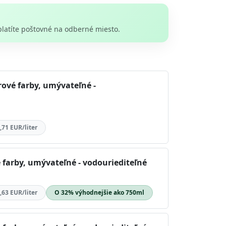
platíte poštovné na odberné miesto.
rové farby, umývateľné -
,71 EUR/liter
 farby, umývateľné - vodouriediteľné
,63 EUR/liter
O 32% výhodnejšie ako 750ml