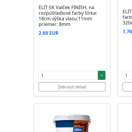
ELIT-SK Valček FINISH, na
ELIT
rozpúšťadlové farby šírka:
farb
18cm výška vlasu:11mm
320
priemer: 8mm
1,7
2,69 EUR
+
Zobraziť detail