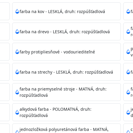
mývateľná (trieda 2 podľa EN 13300) pri
tých povrchov. Má vynikajúcu kryciu schopnosť,
farba na kov - LESKLÁ, druh: rozpúšťadlová
f
ju tónovať v bohatej škále odtieňov.
f
farba na drevo - LESKLÁ, druh: rozpúšťadlová
, NCS, Pantone
r
p
farby protipliesňové - vodouriediteľné
v
podľa spôsobu aplikácie. Dobre premiešajte a občas opakuj
pištoľou farba zasychá na dotyk po 30-60min./23°C po dok
farba na strechy - LESKLÁ, druh: rozpúšťadlová
f
 náteru. Doba schnutia je závislá na poveternostných podm
farba na priemyselné stroje - MATNÁ, druh:
f
rozpúšťadlová
r
 35°C alebo pri relatívnej vlhkosti nad 80%.
alkydová farba - POLOMATNÁ, druh:
j
rozpúšťadlová
d
dzanie na bezpečnú likvidáciu.
jednozložková polyuretánová farba - MATNÁ,
c