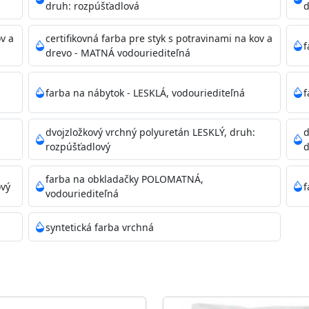
druh: rozpúšťadlová
d
ikácie
ov a
certifikovná farba pre styk s potravinami na kov a
f
drevo - MATNÁ vodouriediteľná
farba na nábytok - LESKLÁ, vodouriediteľná
f
dvojzložkový vrchný polyuretán LESKLÝ, druh:
d
11)
rozpúšťadlový
d
farba na obkladačky POLOMATNÁ,
ový
f
vodouriediteľná
ené prachu, mastnoty, solí a materiálov so zlou priľnavosťou
syntetická farba vrchná
 Acrylic light putty a prebrúste. Nové alebo porézne povrch
tery Acrylan Unco, Gypsum board alebo Vitex Primer 100% 