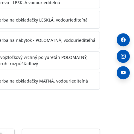
revo - LESKLÁ vodouriediteľná
arba na obkladačky LESKLÁ, vodouriediteľná
arba na nábytok - POLOMATNÁ, vodouriediteľná
vojzložkový vrchný polyuretán POLOMATNÝ,
ruh: rozpúšťadlový
arba na obkladačky MATNÁ, vodouriediteľná
. Otvory alebo trhliny vyplňte
y natreté menej kvalitnými farbami
a na škvrny použite Blanco eco