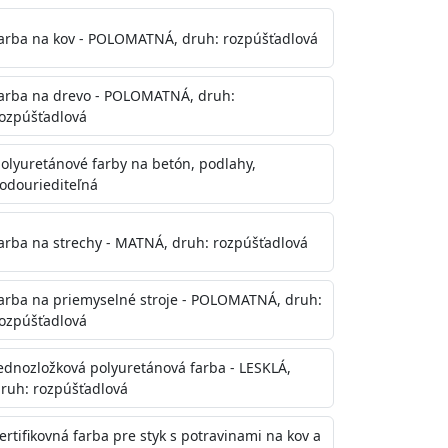
arba na kov - POLOMATNÁ, druh: rozpúšťadlová
arba na drevo - POLOMATNÁ, druh:
ozpúšťadlová
olyuretánové farby na betón, podlahy,
odouriediteľná
te aj počas náteru. Naneste jednu
onalom preschnutí minimálne 3-
arba na strechy - MATNÁ, druh: rozpúšťadlová
ienkach s vyššou vlhkosťou a nižšou
arba na priemyselné stroje - POLOMATNÁ, druh:
ozpúšťadlová
ednozložková polyuretánová farba - LESKLÁ,
ruh: rozpúšťadlová
ertifikovná farba pre styk s potravinami na kov a