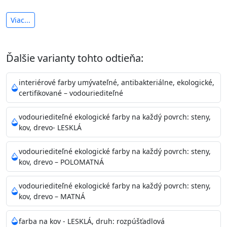
antibakteriálna a umývateľná
Viac...
vysoká krycia schopnosť a výdatnosť
Je interiérová protiplesňová farba s iónmi
Ďalšie varianty tohto odtieňa:
striebra.
Vďaka svojmu špeciálnemu zloženiu
znižuje (o 99,9%) množstvo baktérií na povrchu náteru.
interiérové farby umývateľné, antibakteriálne, ekologické,
Preto je
vhodná na nátery priestor s
certifikované – vodouriediteľné
vysokými nárokmi na hygienickú čistotu ako sú
nemocnice, pôrodnice, operačné
vodouriediteľné ekologické farby na každý povrch: steny,
kov, drevo- LESKLÁ
sály, potravinárske priestory, detské izby, školy,
škôlky, telocvične, a samozrejme je
vodouriediteľné ekologické farby na každý povrch: steny,
vhodná aj do bežných priestorov.
Je plne umývateľná
kov, drevo – POLOMATNÁ
(trieda 2 podľa EN 13300) pri
zachovaní priedušnosti vodných pár z natretých
vodouriediteľné ekologické farby na každý povrch: steny,
povrchov. Má vynikajúcu kryciu schopnosť,
kov, drevo – MATNÁ
vysokú výdatnosť a výborný rozliv. Je možné ju tónovať v
bohatej škále odtieňov.
farba na kov - LESKLÁ, druh: rozpúšťadlová