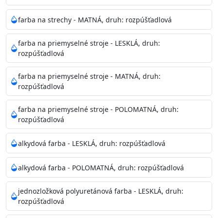
pri relatívnej vlhkosti nad 80%.
farba na strechy - MATNÁ, druh: rozpúšťadlová
Nepoužitá farba vyžaduje špeciálne zaobchádzanie na
farba na priemyselné stroje - LESKLÁ, druh:
bezpečnú likvidáciu.
rozpúšťadlová
Riedenie
farba na priemyselné stroje - MATNÁ, druh:
: do 10% vodou, podľa spôsobu aplikácie
rozpúšťadlová
Doba schnutia na dotyk
: 30-60 minut
Doba na druhý náter
: 3-4 hodiny
farba na priemyselné stroje - POLOMATNÁ, druh:
Balenie
: 750ml, 1l, 3l, 9l, 15l
rozpúšťadlová
Výdatnosť na jednu vrstvu
: 13-16 m2/l
Aplikácia
: štetec, valček, striekacia pištoľ
alkydová farba - LESKLÁ, druh: rozpúšťadlová
Povrchová úprava
: 1
Je možné tónovať v systéme Colorfull
: áno
alkydová farba - POLOMATNÁ, druh: rozpúšťadlová
Merná hmotnosť
: 1,54 ± 0,02 Kg / L (ISO 2811)
Čistenie
: vodou
jednozložková polyuretánová farba - LESKLÁ, druh:
rozpúšťadlová
Príprava povrchu