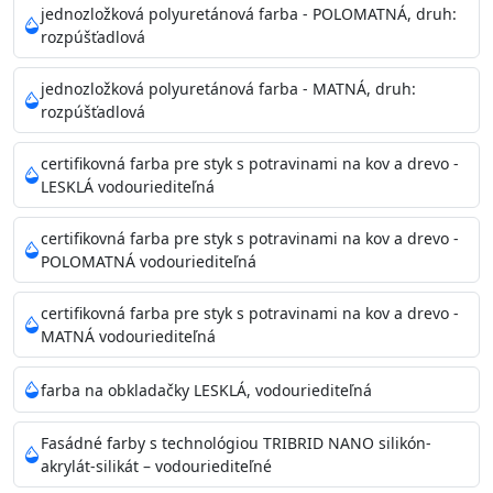
Povrchy musia byť hladké, čisté, suché, zbavené prachu,
jednozložková polyuretánová farba - POLOMATNÁ, druh:
rozpúšťadlová
mastnoty, solí a materiálov so zlou priľnavosťou. Otvory
alebo trhliny vyplňte
jednozložková polyuretánová farba - MATNÁ, druh:
akrylovým tmelom Acrylic putty, Visto alebo Acrylic light
rozpúšťadlová
putty a prebrúste. Nové alebo porézne povrchy natreté
menej kvalitnými farbami
certifikovná farba pre styk s potravinami na kov a drevo -
vždy penetrujte. Odporúčané penetračné nátery
LESKLÁ vodouriediteľná
Acrylan Unco, Gypsum board alebo Vitex Primer 100% a
na škvrny použite Blanco eco
certifikovná farba pre styk s potravinami na kov a drevo -
riediteľné vodou.
POLOMATNÁ vodouriediteľná
certifikovná farba pre styk s potravinami na kov a drevo -
Skladovanie
MATNÁ vodouriediteľná
48 mesiacov v orig. uzavretých obaloch medzi 5°C až
25°C
farba na obkladačky LESKLÁ, vodouriediteľná
Fasádné farby s technológiou TRIBRID NANO silikón-
akrylát-silikát – vodouriediteľné