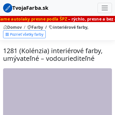
TvojaFarba.sk
ky presne podľa ŠPZ
– rýchlo, presne a bez čakania.
Domov
Farby
interiérové farby, umývateľné
Pozrieť všetky farby
1281 (Kolénzia) interiérové farby,
umývateľné – vodouriediteľné