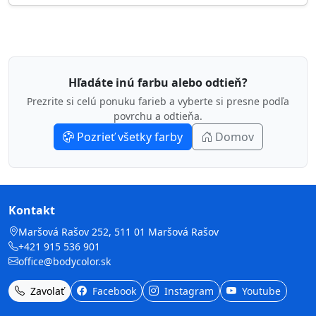
Hľadáte inú farbu alebo odtieň?
Prezrite si celú ponuku farieb a vyberte si presne podľa
povrchu a odtieňa.
Pozrieť všetky farby
Domov
Kontakt
Maršová Rašov 252, 511 01 Maršová Rašov
+421 915 536 901
office@bodycolor.sk
Zavolať
Facebook
Instagram
Youtube