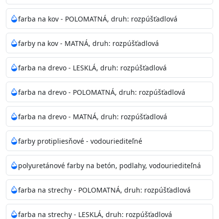
Odtieň
: Biela + je možné tónovať podľa RAL, NCS,
farba na kov - POLOMATNÁ, druh: rozpúšťadlová
Pantone
farby na kov - MATNÁ, druh: rozpúšťadlová
Informácie k aplikácií
farba na drevo - LESKLÁ, druh: rozpúšťadlová
Pred použitím farbu narieďte do 10% vodou podľa
spôsobu aplikácie. Dobre premiešajte a občas opakujte
farba na drevo - POLOMATNÁ, druh: rozpúšťadlová
aj počas náteru. Naneste jednu
vrstvu štetcom, valčekom alebo striekacou pištoľou
farba na drevo - MATNÁ, druh: rozpúšťadlová
farba zasychá na dotyk po 30-60min./23°C po
dokonalom preschnutí minimálne 3-
farby protipliesňové - vodouriediteľné
4hod/23°C je možné aplikovať ďalšiu vrstvu náteru.
Doba schnutia je závislá na poveternostných
polyuretánové farby na betón, podlahy, vodouriediteľná
podmienkach s vyššou vlhkosťou a nižšou
teplotou sa doba schnutia predlžuje.
farba na strechy - POLOMATNÁ, druh: rozpúšťadlová
Neaplikujte pri teplote pod 5°C a nad teplotu 35°C alebo
farba na strechy - LESKLÁ, druh: rozpúšťadlová