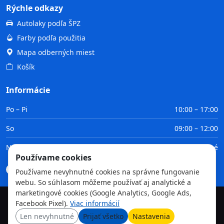
Rýchle odkazy
Autolaky podľa ŠPZ
Farby podľa použitia
Mapa odberných miest
Košík
Informácie
Po – Pi
10:00 – 17:00
So
09:00 – 12:00
Ne
Zatvorené
Používame cookies
Doprava
Platba
Obchodné podmienky
GDPR
Používame nevyhnutné cookies na správne fungovanie
webu. So súhlasom môžeme používať aj analytické a
marketingové cookies (Google Analytics, Google Ads,
Facebook Pixel).
Viac informácií
©
2026
TvojaFarba.sk • Všetky práva vyhradené
Len nevyhnutné
Prijať všetko
Nastavenia
GDPR
Obchodné podmienky
Doprava
Platba