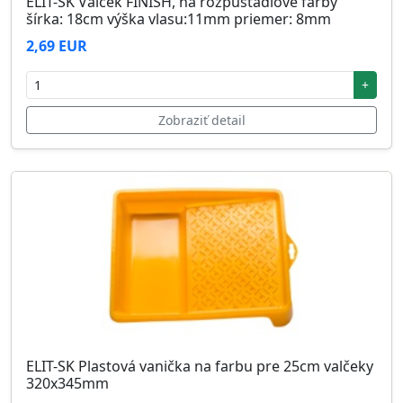
ELIT-SK Valček FINISH, na rozpúšťadlové farby
šírka: 18cm výška vlasu:11mm priemer: 8mm
2,69 EUR
+
Zobraziť detail
ELIT-SK Plastová vanička na farbu pre 25cm valčeky
320x345mm