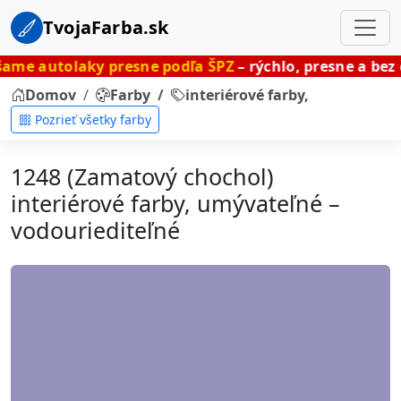
TvojaFarba.sk
ky presne podľa ŠPZ
– rýchlo, presne a bez čakania.
Domov
Farby
interiérové farby, umývateľné
Pozrieť všetky farby
1248 (Zamatový chochol)
interiérové farby, umývateľné –
vodouriediteľné