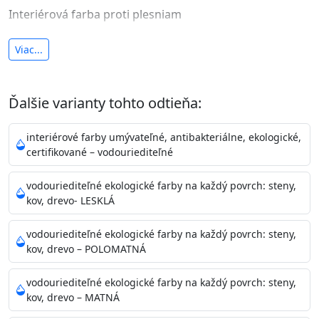
Interiérová farba proti plesniam
antibakteriálna a umývateľná
Viac...
vysoká krycia schopnosť a výdatnosť
Je interiérová protiplesňová farba s iónmi
Ďalšie varianty tohto odtieňa:
striebra.
Vďaka svojmu špeciálnemu zloženiu
znižuje (o 99,9%) množstvo baktérií na povrchu náteru.
interiérové farby umývateľné, antibakteriálne, ekologické,
Preto je
vhodná na nátery priestor s
certifikované – vodouriediteľné
vysokými nárokmi na hygienickú čistotu ako sú
nemocnice, pôrodnice, operačné
vodouriediteľné ekologické farby na každý povrch: steny,
kov, drevo- LESKLÁ
sály, potravinárske priestory, detské izby, školy,
škôlky, telocvične, a samozrejme je
vodouriediteľné ekologické farby na každý povrch: steny,
vhodná aj do bežných priestorov.
Je plne umývateľná
kov, drevo – POLOMATNÁ
(trieda 2 podľa EN 13300) pri
zachovaní priedušnosti vodných pár z natretých
vodouriediteľné ekologické farby na každý povrch: steny,
povrchov. Má vynikajúcu kryciu schopnosť,
kov, drevo – MATNÁ
vysokú výdatnosť a výborný rozliv. Je možné ju tónovať v