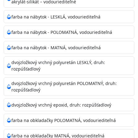
akrylát-silikát – vodouriediteľné
farba na nábytok - LESKLÁ, vodouriediteľná
farba na nábytok - POLOMATNÁ, vodouriediteľná
farba na nábytok - MATNÁ, vodouriediteľná
dvojzložkový vrchný polyuretán LESKLÝ, druh:
rozpúšťadlový
dvojzložkový vrchný polyuretán POLOMATNÝ, druh:
rozpúšťadlový
dvojzložkový vrchný epoxid, druh: rozpúšťadlový
farba na obkladačky POLOMATNÁ, vodouriediteľná
farba na obkladačky MATNÁ, vodouriediteľná