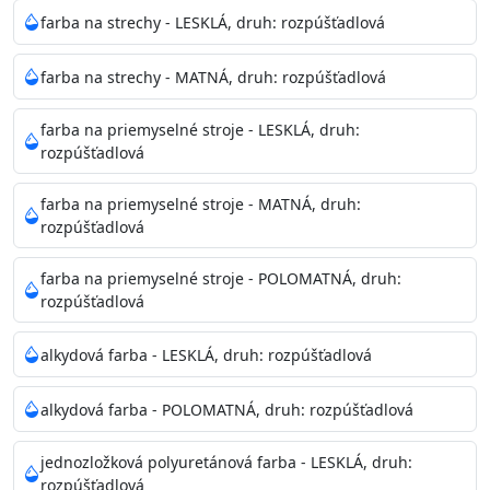
Neaplikujte pri teplote pod 5°C a nad teplotu 35°C alebo
farba na strechy - LESKLÁ, druh: rozpúšťadlová
pri relatívnej vlhkosti nad 80%.
farba na strechy - MATNÁ, druh: rozpúšťadlová
Nepoužitá farba vyžaduje špeciálne zaobchádzanie na
farba na priemyselné stroje - LESKLÁ, druh:
bezpečnú likvidáciu.
rozpúšťadlová
Riedenie
farba na priemyselné stroje - MATNÁ, druh:
: do 10% vodou, podľa spôsobu aplikácie
rozpúšťadlová
Doba schnutia na dotyk
: 30-60 minut
Doba na druhý náter
: 3-4 hodiny
farba na priemyselné stroje - POLOMATNÁ, druh:
Balenie
: 750ml, 1l, 3l, 9l, 15l
rozpúšťadlová
Výdatnosť na jednu vrstvu
: 13-16 m2/l
Aplikácia
: štetec, valček, striekacia pištoľ
alkydová farba - LESKLÁ, druh: rozpúšťadlová
Povrchová úprava
: 1
Je možné tónovať v systéme Colorfull
: áno
alkydová farba - POLOMATNÁ, druh: rozpúšťadlová
Merná hmotnosť
: 1,54 ± 0,02 Kg / L (ISO 2811)
Čistenie
: vodou
jednozložková polyuretánová farba - LESKLÁ, druh:
rozpúšťadlová