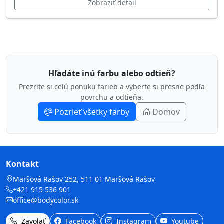
Zobraziť detail
Hľadáte inú farbu alebo odtieň?
Prezrite si celú ponuku farieb a vyberte si presne podľa
povrchu a odtieňa.
Pozrieť všetky farby
Domov
Kontakt
Maršová Rašov 252, 511 01 Maršová Rašov
+421 915 536 901
office@bodycolor.sk
Zavolať
Facebook
Instagram
Youtube