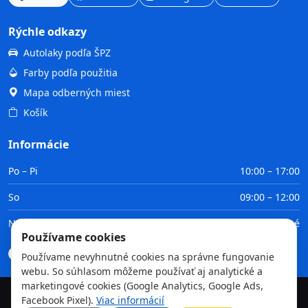
Rýchle odkazy
Autolaky podľa ŠPZ
Farby podľa použitia
Mapa odberných miest
Košík
Informácie
Po – Pi
10:00 – 17:00
So
09:00 – 12:00
Ne
Zatvorené
Používame cookies
Doprava
Platba
Obchodné podmienky
GDPR
Používame nevyhnutné cookies na správne fungovanie
webu. So súhlasom môžeme používať aj analytické a
marketingové cookies (Google Analytics, Google Ads,
Facebook Pixel).
Viac informácií
©
2026
TvojaFarba.sk • Všetky práva vyhradené