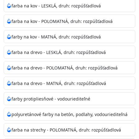
bohatej škále odtieňov.
farba na kov - LESKLÁ, druh: rozpúšťadlová
Odtieň
: Biela + je možné tónovať podľa RAL, NCS,
farba na kov - POLOMATNÁ, druh: rozpúšťadlová
Pantone
farby na kov - MATNÁ, druh: rozpúšťadlová
Informácie k aplikácií
farba na drevo - LESKLÁ, druh: rozpúšťadlová
Pred použitím farbu narieďte do 10% vodou podľa
spôsobu aplikácie. Dobre premiešajte a občas opakujte
farba na drevo - POLOMATNÁ, druh: rozpúšťadlová
aj počas náteru. Naneste jednu
vrstvu štetcom, valčekom alebo striekacou pištoľou
farba na drevo - MATNÁ, druh: rozpúšťadlová
farba zasychá na dotyk po 30-60min./23°C po
dokonalom preschnutí minimálne 3-
farby protipliesňové - vodouriediteľné
4hod/23°C je možné aplikovať ďalšiu vrstvu náteru.
Doba schnutia je závislá na poveternostných
polyuretánové farby na betón, podlahy, vodouriediteľná
podmienkach s vyššou vlhkosťou a nižšou
teplotou sa doba schnutia predlžuje.
farba na strechy - POLOMATNÁ, druh: rozpúšťadlová