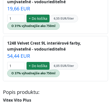
umývateľné - vodouriediteľné
19,66 EUR
+ Do košíka
6,55 EUR/liter
O 31% výhodnejšie ako 750ml
1248 Velvet Crest 9L interiérové farby,
umývateľné - vodouriediteľné
54,44 EUR
+ Do košíka
6,05 EUR/liter
O 37% výhodnejšie ako 750ml
Popis produktu:
Vitex Vito Plus