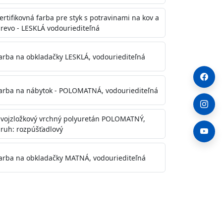
ertifikovná farba pre styk s potravinami na kov a
revo - LESKLÁ vodouriediteľná
arba na obkladačky LESKLÁ, vodouriediteľná
arba na nábytok - POLOMATNÁ, vodouriediteľná
vojzložkový vrchný polyuretán POLOMATNÝ,
ruh: rozpúšťadlový
arba na obkladačky MATNÁ, vodouriediteľná
. Otvory alebo trhliny vyplňte
y natreté menej kvalitnými farbami
a na škvrny použite Blanco eco