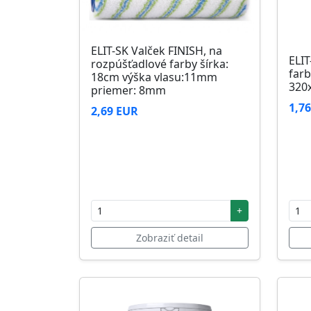
ELIT-SK Valček FINISH, na
ELIT
rozpúšťadlové farby šírka:
farb
18cm výška vlasu:11mm
320
priemer: 8mm
1,7
2,69 EUR
+
Zobraziť detail