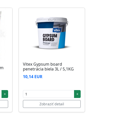
Vitex Gypsum board
5m
penetrácia biela 3L / 5,1KG
10,14 EUR
+
+
Zobraziť detail