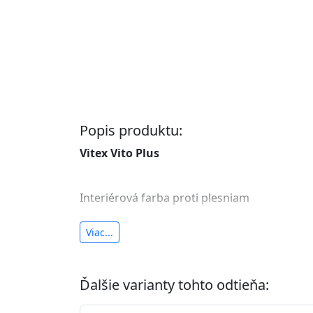
Popis produktu:
Vitex Vito Plus
Interiérová farba proti plesniam
antibakteriálna a umývateľná
Viac...
vysoká krycia schopnosť a výdatnosť
Je interiérová protiplesňová farba s iónmi
Ďalšie varianty tohto odtieňa:
znižuje (o 99,9%) množstvo baktérií na povr