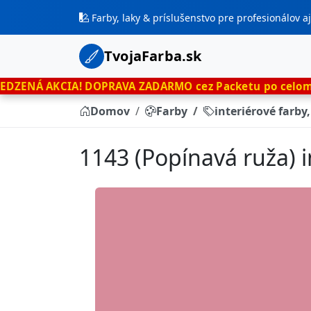
Farby, laky & príslušenstvo pre profesionálov 
TvojaFarba.sk
A!
DOPRAVA ZADARMO cez Packetu po celom Slovensku
le
Domov
Farby
interiérové farby
1143 (Popínavá ruža) i