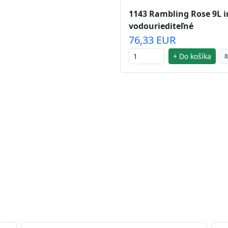
1143 Rambling Rose 9L i
vodouriediteľné
76,33 EUR
+ Do košíka
8
 striebra.
Vďaka svojmu špeciálnemu zloženiu
chu náteru. Preto je
vhodná na nátery priestor s