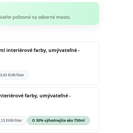
platíte poštovné na odberné miesto.
l interiérové farby, umývateľné -
3,03 EUR/liter
nteriérové farby, umývateľné -
,12 EUR/liter
O 30% výhodnejšie ako 750ml