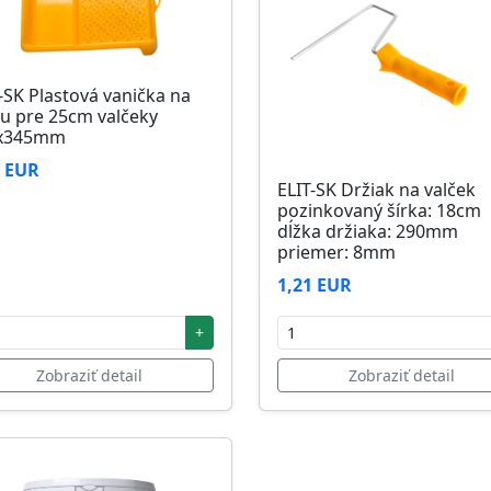
-SK Plastová vanička na
u pre 25cm valčeky
x345mm
6 EUR
ELIT-SK Držiak na valček
pozinkovaný šírka: 18cm
dĺžka držiaka: 290mm
priemer: 8mm
1,21 EUR
+
Zobraziť detail
Zobraziť detail