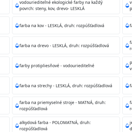
ako sú nemocnice, pôrodnice, operačné
vodouriediteľné ekologické farby na každý
v
 školy, škôlky, telocvične, a samozrejme je
povrch: steny, kov, drevo- LESKLÁ
p
mývateľná (trieda 2 podľa EN 13300) pri
tých povrchov. Má vynikajúcu kryciu schopnosť,
farba na kov - LESKLÁ, druh: rozpúšťadlová
f
ju tónovať v bohatej škále odtieňov.
f
farba na drevo - LESKLÁ, druh: rozpúšťadlová
, NCS, Pantone
r
p
farby protipliesňové - vodouriediteľné
v
podľa spôsobu aplikácie. Dobre premiešajte a občas opakuj
pištoľou farba zasychá na dotyk po 30-60min./23°C po dok
farba na strechy - LESKLÁ, druh: rozpúšťadlová
f
 náteru. Doba schnutia je závislá na poveternostných podm
farba na priemyselné stroje - MATNÁ, druh:
f
rozpúšťadlová
r
 35°C alebo pri relatívnej vlhkosti nad 80%.
alkydová farba - POLOMATNÁ, druh:
j
rozpúšťadlová
d