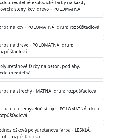
odouriediteľné ekologické farby na každý
ovrch: steny, kov, drevo – POLOMATNÁ
arba na kov - POLOMATNÁ, druh: rozpúšťadlová
arba na drevo - POLOMATNÁ, druh:
ozpúšťadlová
olyuretánové farby na betón, podlahy,
odouriediteľná
te aj počas náteru. Naneste jednu
onalom preschnutí minimálne 3-
arba na strechy - MATNÁ, druh: rozpúšťadlová
ienkach s vyššou vlhkosťou a nižšou
arba na priemyselné stroje - POLOMATNÁ, druh:
ozpúšťadlová
ednozložková polyuretánová farba - LESKLÁ,
ruh: rozpúšťadlová