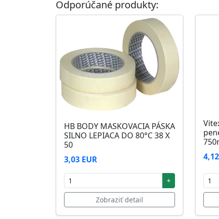
Odporúčané produkty:
Skladovanie
48 mesiacov v orig. uzavretých obaloch med
Vite
HB BODY MASKOVACIA PÁSKA
pen
SILNO LEPIACA DO 80°C 38 X
750
50
4,1
3,03 EUR
+
Zobraziť detail