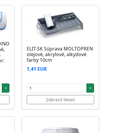
ÁKNO
ELIT-SK Súprava MOLTOPREN
né,
olejové, akrylové, alkydové
m
farby 10cm
r:
1,41 EUR
+
+
Zobraziť detail