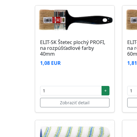
ELIT-SK Štetec plochý PROFI,
ELIT
na rozpúšťadlové farby
na r
40mm
60
1,08 EUR
1,8
+
Zobraziť detail