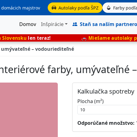
aj domácich majstrov
Autolaky podľa ŠPZ
Farby podľa
Domov
Inšpirácie
Staň sa naším partner
n teraz!
🚗
Miešame autolaky presne podľa 
, umývateľné – vodouriediteľné
nteriérové farby, umývateľné 
Kalkulačka spotreby
Plocha (m²)
Odporúčané množstvo: