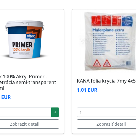
zi 5°C až 25°C
x 100% Akryl Primer -
KANA fólia krycia 7my 4x
etrácia semi-transparent
ml
1,01 EUR
2 EUR
+
Zobraziť detail
Zobraziť detail