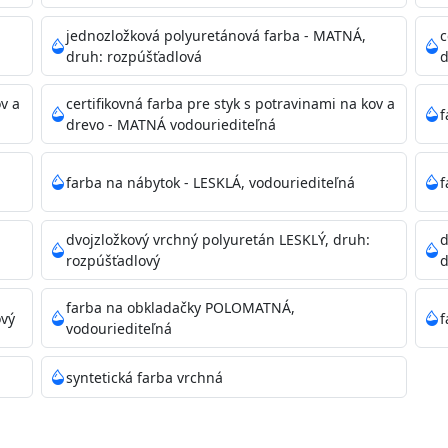
dzanie na bezpečnú likvidáciu.
jednozložková polyuretánová farba - MATNÁ,
c
druh: rozpúšťadlová
d
ikácie
ov a
certifikovná farba pre styk s potravinami na kov a
f
drevo - MATNÁ vodouriediteľná
farba na nábytok - LESKLÁ, vodouriediteľná
f
dvojzložkový vrchný polyuretán LESKLÝ, druh:
d
11)
rozpúšťadlový
d
farba na obkladačky POLOMATNÁ,
ový
f
vodouriediteľná
ené prachu, mastnoty, solí a materiálov so zlou priľnavosťou
syntetická farba vrchná
 Acrylic light putty a prebrúste. Nové alebo porézne povrch
tery Acrylan Unco, Gypsum board alebo Vitex Primer 100% 