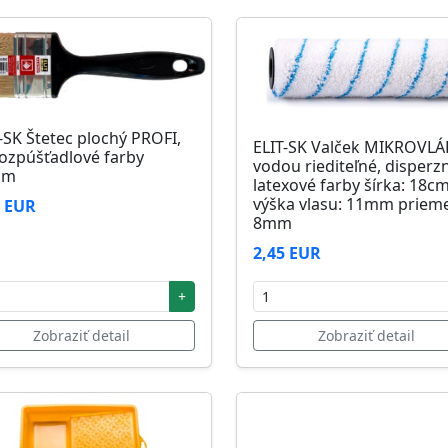
-SK Štetec plochý PROFI,
ELIT-SK Valček MIKROVL
ozpúšťadlové farby
vodou riediteľné, disperz
mm
latexové farby šírka: 18c
výška vlasu: 11mm prieme
1 EUR
8mm
2,45 EUR
+
Zobraziť detail
Zobraziť detail