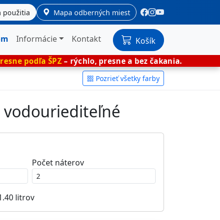
 použitia
Mapa odberných miest
om
Informácie
Kontakt
Košík
ŠPZ
– rýchlo, presne a bez čakania.
🎨 Miešan
Pozrieť všetky farby
– vodouriediteľné
Počet náterov
1.40
litrov