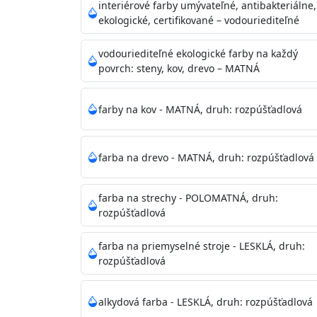
vysokými nárokmi na hygienickú čistotu 
interiérové farby umývateľné, antibakteriálne,
sály, potravinárske priestory, detské izby,
ekologické, certifikované – vodouriediteľné
vhodná aj do bežných priestorov.
Je plne u
zachovaní priedušnosti vodných pár z natre
vodouriediteľné ekologické farby na každý
povrch: steny, kov, drevo – MATNÁ
vysokú výdatnosť a výborný rozliv. Je možné 
farby na kov - MATNÁ, druh: rozpúšťadlová
Odtieň
: Biela + je možné tónovať podľa RAL
farba na drevo - MATNÁ, druh: rozpúšťadlová
Informácie k aplikácií
Pred použitím farbu narieďte do 10% vodou 
vrstvu štetcom, valčekom alebo striekacou 
farba na strechy - POLOMATNÁ, druh:
4hod/23°C je možné aplikovať ďalšiu vrstvu
rozpúšťadlová
teplotou sa doba schnutia predlžuje.
farba na priemyselné stroje - LESKLÁ, druh:
rozpúšťadlová
Neaplikujte pri teplote pod 5°C a nad teplotu
alkydová farba - LESKLÁ, druh: rozpúšťadlová