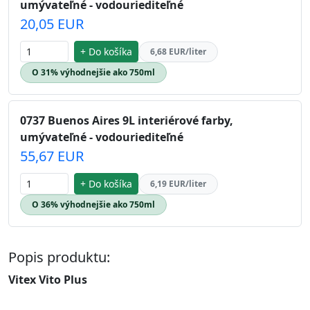
umývateľné - vodouriediteľné
20,05 EUR
+ Do košíka
6,68 EUR/liter
O 31% výhodnejšie ako 750ml
0737 Buenos Aires 9L interiérové farby,
umývateľné - vodouriediteľné
55,67 EUR
+ Do košíka
6,19 EUR/liter
O 36% výhodnejšie ako 750ml
Popis produktu:
Vitex Vito Plus