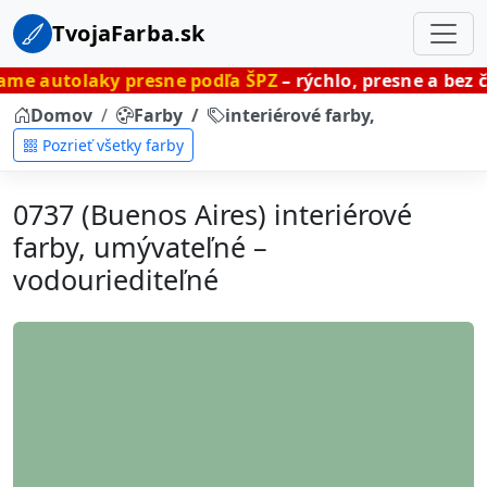
TvojaFarba.sk
y presne podľa ŠPZ
– rýchlo, presne a bez čakania.
Domov
Farby
interiérové farby, umývateľné
Pozrieť všetky farby
0737 (Buenos Aires) interiérové
farby, umývateľné –
vodouriediteľné