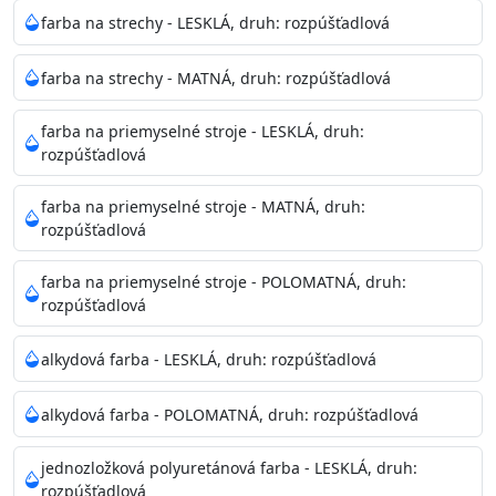
Neaplikujte pri teplote pod 5°C a nad teplotu 35°C alebo
farba na strechy - LESKLÁ, druh: rozpúšťadlová
pri relatívnej vlhkosti nad 80%.
farba na strechy - MATNÁ, druh: rozpúšťadlová
Nepoužitá farba vyžaduje špeciálne zaobchádzanie na
farba na priemyselné stroje - LESKLÁ, druh:
bezpečnú likvidáciu.
rozpúšťadlová
Riedenie
farba na priemyselné stroje - MATNÁ, druh:
: do 10% vodou, podľa spôsobu aplikácie
rozpúšťadlová
Doba schnutia na dotyk
: 30-60 minut
Doba na druhý náter
: 3-4 hodiny
farba na priemyselné stroje - POLOMATNÁ, druh:
Balenie
: 750ml, 1l, 3l, 9l, 15l
rozpúšťadlová
Výdatnosť na jednu vrstvu
: 13-16 m2/l
Aplikácia
: štetec, valček, striekacia pištoľ
alkydová farba - LESKLÁ, druh: rozpúšťadlová
Povrchová úprava
: 1
Je možné tónovať v systéme Colorfull
: áno
alkydová farba - POLOMATNÁ, druh: rozpúšťadlová
Merná hmotnosť
: 1,54 ± 0,02 Kg / L (ISO 2811)
Čistenie
: vodou
jednozložková polyuretánová farba - LESKLÁ, druh:
rozpúšťadlová