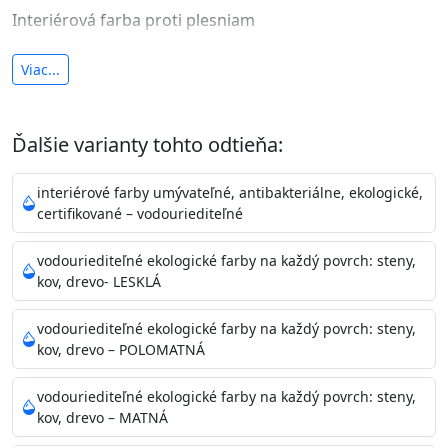
Interiérová farba proti plesniam
antibakteriálna a umývateľná
Viac...
vysoká krycia schopnosť a výdatnosť
Je interiérová protiplesňová farba s iónmi
Ďalšie varianty tohto odtieňa:
striebra.
Vďaka svojmu špeciálnemu zloženiu
znižuje (o 99,9%) množstvo baktérií na povrchu náteru.
interiérové farby umývateľné, antibakteriálne, ekologické,
Preto je
vhodná na nátery priestor s
certifikované – vodouriediteľné
vysokými nárokmi na hygienickú čistotu ako sú
nemocnice, pôrodnice, operačné
vodouriediteľné ekologické farby na každý povrch: steny,
kov, drevo- LESKLÁ
sály, potravinárske priestory, detské izby, školy,
škôlky, telocvične, a samozrejme je
vodouriediteľné ekologické farby na každý povrch: steny,
vhodná aj do bežných priestorov.
Je plne umývateľná
kov, drevo – POLOMATNÁ
(trieda 2 podľa EN 13300) pri
zachovaní priedušnosti vodných pár z natretých
vodouriediteľné ekologické farby na každý povrch: steny,
povrchov. Má vynikajúcu kryciu schopnosť,
kov, drevo – MATNÁ
vysokú výdatnosť a výborný rozliv. Je možné ju tónovať v