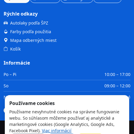
Rýchle odkazy
Autolaky podľa ŠPZ
Farby podľa použitia
Mapa odberných miest
Košík
Informácie
Po – Pi
10:00 – 17:00
So
09:00 – 12:00
Ne
Zatvorené
Používame cookies
Doprava
Platba
Obchodné podmienky
GDPR
Používame nevyhnutné cookies na správne fungovanie
webu. So súhlasom môžeme používať aj analytické a
marketingové cookies (Google Analytics, Google Ads,
Facebook Pixel).
Viac informácií
©
2026
TvojaFarba.sk • Všetky práva vyhradené