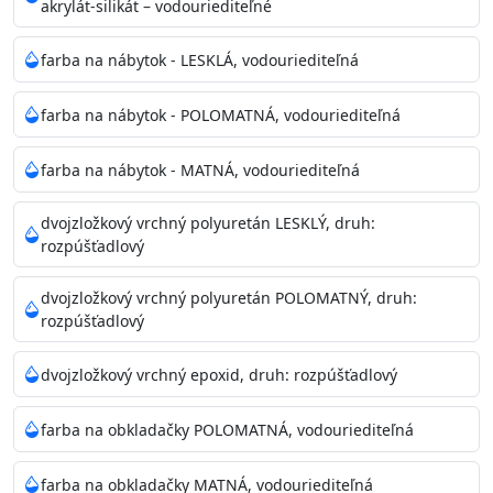
akrylát-silikát – vodouriediteľné
farba na nábytok - LESKLÁ, vodouriediteľná
farba na nábytok - POLOMATNÁ, vodouriediteľná
farba na nábytok - MATNÁ, vodouriediteľná
dvojzložkový vrchný polyuretán LESKLÝ, druh:
rozpúšťadlový
dvojzložkový vrchný polyuretán POLOMATNÝ, druh:
rozpúšťadlový
dvojzložkový vrchný epoxid, druh: rozpúšťadlový
farba na obkladačky POLOMATNÁ, vodouriediteľná
farba na obkladačky MATNÁ, vodouriediteľná