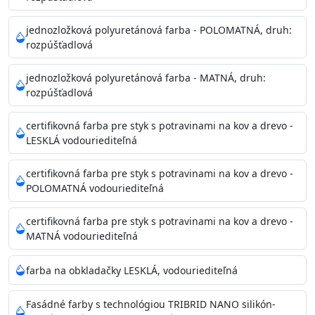
Príprava povrchu
Povrchy musia byť hladké, čisté, suché, zbavené prachu,
jednozložková polyuretánová farba - POLOMATNÁ, druh:
rozpúšťadlová
mastnoty, solí a materiálov so zlou priľnavosťou. Otvory
alebo trhliny vyplňte
jednozložková polyuretánová farba - MATNÁ, druh:
akrylovým tmelom Acrylic putty, Visto alebo Acrylic light
rozpúšťadlová
putty a prebrúste. Nové alebo porézne povrchy natreté
menej kvalitnými farbami
certifikovná farba pre styk s potravinami na kov a drevo -
vždy penetrujte. Odporúčané penetračné nátery
LESKLÁ vodouriediteľná
Acrylan Unco, Gypsum board alebo Vitex Primer 100% a
na škvrny použite Blanco eco
certifikovná farba pre styk s potravinami na kov a drevo -
riediteľné vodou.
POLOMATNÁ vodouriediteľná
certifikovná farba pre styk s potravinami na kov a drevo -
Skladovanie
MATNÁ vodouriediteľná
48 mesiacov v orig. uzavretých obaloch medzi 5°C až
25°C
farba na obkladačky LESKLÁ, vodouriediteľná
Fasádné farby s technológiou TRIBRID NANO silikón-