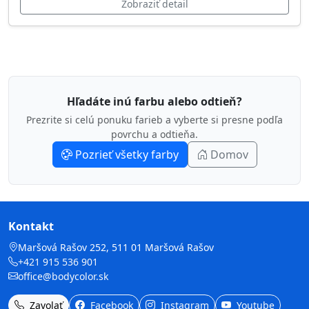
Zobraziť detail
Hľadáte inú farbu alebo odtieň?
Prezrite si celú ponuku farieb a vyberte si presne podľa
povrchu a odtieňa.
Pozrieť všetky farby
Domov
Kontakt
Maršová Rašov 252, 511 01 Maršová Rašov
+421 915 536 901
office@bodycolor.sk
Zavolať
Facebook
Instagram
Youtube