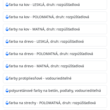
bohatej škále odtieňov.
farba na kov - LESKLÁ, druh: rozpúšťadlová
Odtieň
: Biela + je možné tónovať podľa RAL, NCS,
farba na kov - POLOMATNÁ, druh: rozpúšťadlová
Pantone
farby na kov - MATNÁ, druh: rozpúšťadlová
Informácie k aplikácií
farba na drevo - LESKLÁ, druh: rozpúšťadlová
Pred použitím farbu narieďte do 10% vodou podľa
spôsobu aplikácie. Dobre premiešajte a občas opakujte
farba na drevo - POLOMATNÁ, druh: rozpúšťadlová
aj počas náteru. Naneste jednu
vrstvu štetcom, valčekom alebo striekacou pištoľou
farba na drevo - MATNÁ, druh: rozpúšťadlová
farba zasychá na dotyk po 30-60min./23°C po
dokonalom preschnutí minimálne 3-
farby protipliesňové - vodouriediteľné
4hod/23°C je možné aplikovať ďalšiu vrstvu náteru.
Doba schnutia je závislá na poveternostných
polyuretánové farby na betón, podlahy, vodouriediteľná
podmienkach s vyššou vlhkosťou a nižšou
teplotou sa doba schnutia predlžuje.
farba na strechy - POLOMATNÁ, druh: rozpúšťadlová