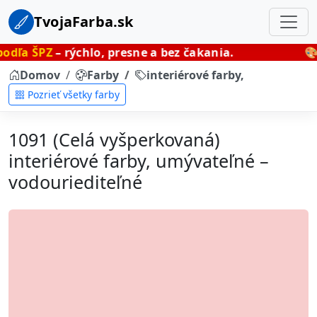
TvojaFarba.sk
rýchlo, presne a bez čakania.
🎨 Miešané f
Domov
Farby
interiérové farby, umývateľné
Pozrieť všetky farby
1091 (Celá vyšperkovaná)
interiérové farby, umývateľné –
vodouriediteľné