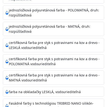
Príprava povrchu
Povrchy musia byť hladké, čisté, suché, zbavené prachu,
jednozložková polyuretánová farba - POLOMATNÁ, druh:
rozpúšťadlová
mastnoty, solí a materiálov so zlou priľnavosťou. Otvory
alebo trhliny vyplňte
jednozložková polyuretánová farba - MATNÁ, druh:
akrylovým tmelom Acrylic putty, Visto alebo Acrylic light
rozpúšťadlová
putty a prebrúste. Nové alebo porézne povrchy natreté
menej kvalitnými farbami
certifikovná farba pre styk s potravinami na kov a drevo -
vždy penetrujte. Odporúčané penetračné nátery
LESKLÁ vodouriediteľná
Acrylan Unco, Gypsum board alebo Vitex Primer 100% a
na škvrny použite Blanco eco
certifikovná farba pre styk s potravinami na kov a drevo -
riediteľné vodou.
POLOMATNÁ vodouriediteľná
certifikovná farba pre styk s potravinami na kov a drevo -
Skladovanie
MATNÁ vodouriediteľná
48 mesiacov v orig. uzavretých obaloch medzi 5°C až
25°C
farba na obkladačky LESKLÁ, vodouriediteľná
Fasádné farby s technológiou TRIBRID NANO silikón-