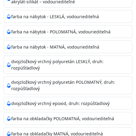
akrylát-silikát – vodouriediteľné
farba na nábytok - LESKLÁ, vodouriediteľná
farba na nábytok - POLOMATNÁ, vodouriediteľná
farba na nábytok - MATNÁ, vodouriediteľná
dvojzložkový vrchný polyuretán LESKLÝ, druh:
rozpúšťadlový
dvojzložkový vrchný polyuretán POLOMATNÝ, druh:
rozpúšťadlový
dvojzložkový vrchný epoxid, druh: rozpúšťadlový
farba na obkladačky POLOMATNÁ, vodouriediteľná
farba na obkladačky MATNÁ, vodouriediteľná