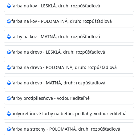
bohatej škále odtieňov.
farba na kov - LESKLÁ, druh: rozpúšťadlová
Odtieň
: Biela + je možné tónovať podľa RAL, NCS,
farba na kov - POLOMATNÁ, druh: rozpúšťadlová
Pantone
farby na kov - MATNÁ, druh: rozpúšťadlová
Informácie k aplikácií
farba na drevo - LESKLÁ, druh: rozpúšťadlová
Pred použitím farbu narieďte do 10% vodou podľa
spôsobu aplikácie. Dobre premiešajte a občas opakujte
farba na drevo - POLOMATNÁ, druh: rozpúšťadlová
aj počas náteru. Naneste jednu
vrstvu štetcom, valčekom alebo striekacou pištoľou
farba na drevo - MATNÁ, druh: rozpúšťadlová
farba zasychá na dotyk po 30-60min./23°C po
dokonalom preschnutí minimálne 3-
farby protipliesňové - vodouriediteľné
4hod/23°C je možné aplikovať ďalšiu vrstvu náteru.
Doba schnutia je závislá na poveternostných
polyuretánové farby na betón, podlahy, vodouriediteľná
podmienkach s vyššou vlhkosťou a nižšou
teplotou sa doba schnutia predlžuje.
farba na strechy - POLOMATNÁ, druh: rozpúšťadlová