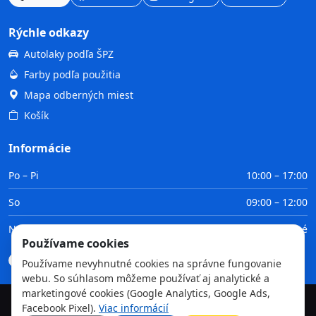
Rýchle odkazy
Autolaky podľa ŠPZ
Farby podľa použitia
Mapa odberných miest
Košík
Informácie
Po – Pi
10:00 – 17:00
So
09:00 – 12:00
Ne
Zatvorené
Používame cookies
Doprava
Platba
Obchodné podmienky
GDPR
Používame nevyhnutné cookies na správne fungovanie
webu. So súhlasom môžeme používať aj analytické a
marketingové cookies (Google Analytics, Google Ads,
Facebook Pixel).
Viac informácií
©
2026
TvojaFarba.sk • Všetky práva vyhradené