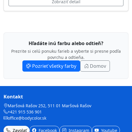
Zobraziť detail
Hľadáte inú farbu alebo odtieň?
Prezrite si celú ponuku farieb a vyberte si presne podľa
povrchu a odtieňa.
Pozrieť všetky farby
Domov
Kontakt
Maršová Rašov 252, 511 01 Maršová Rašov
+421 915 536 901
office@bodycolor.sk
Zavolať
Facebook
Instagram
Youtube