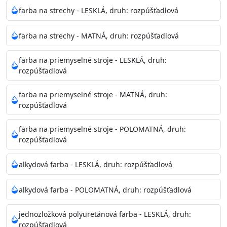
Neaplikujte pri teplote pod 5°C a nad teplotu 35°C alebo
farba na strechy - LESKLÁ, druh: rozpúšťadlová
pri relatívnej vlhkosti nad 80%.
farba na strechy - MATNÁ, druh: rozpúšťadlová
Nepoužitá farba vyžaduje špeciálne zaobchádzanie na
farba na priemyselné stroje - LESKLÁ, druh:
bezpečnú likvidáciu.
rozpúšťadlová
Riedenie
farba na priemyselné stroje - MATNÁ, druh:
: do 10% vodou, podľa spôsobu aplikácie
rozpúšťadlová
Doba schnutia na dotyk
: 30-60 minut
Doba na druhý náter
: 3-4 hodiny
farba na priemyselné stroje - POLOMATNÁ, druh:
Balenie
: 750ml, 1l, 3l, 9l, 15l
rozpúšťadlová
Výdatnosť na jednu vrstvu
: 13-16 m2/l
Aplikácia
: štetec, valček, striekacia pištoľ
alkydová farba - LESKLÁ, druh: rozpúšťadlová
Povrchová úprava
: 1
Je možné tónovať v systéme Colorfull
: áno
alkydová farba - POLOMATNÁ, druh: rozpúšťadlová
Merná hmotnosť
: 1,54 ± 0,02 Kg / L (ISO 2811)
Čistenie
: vodou
jednozložková polyuretánová farba - LESKLÁ, druh:
rozpúšťadlová