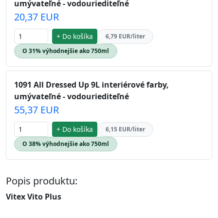
umývateľné - vodouriediteľné
20,37 EUR
+ Do košíka
6,79 EUR/liter
O 31% výhodnejšie ako 750ml
1091 All Dressed Up 9L interiérové farby,
umývateľné - vodouriediteľné
55,37 EUR
+ Do košíka
6,15 EUR/liter
O 38% výhodnejšie ako 750ml
Popis produktu:
Vitex Vito Plus