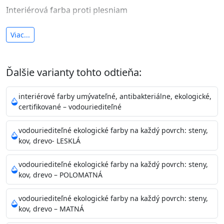
Interiérová farba proti plesniam
antibakteriálna a umývateľná
Viac...
vysoká krycia schopnosť a výdatnosť
Je interiérová protiplesňová farba s iónmi
Ďalšie varianty tohto odtieňa:
striebra.
Vďaka svojmu špeciálnemu zloženiu
znižuje (o 99,9%) množstvo baktérií na povrchu náteru.
interiérové farby umývateľné, antibakteriálne, ekologické,
Preto je
vhodná na nátery priestor s
certifikované – vodouriediteľné
vysokými nárokmi na hygienickú čistotu ako sú
nemocnice, pôrodnice, operačné
vodouriediteľné ekologické farby na každý povrch: steny,
kov, drevo- LESKLÁ
sály, potravinárske priestory, detské izby, školy,
škôlky, telocvične, a samozrejme je
vodouriediteľné ekologické farby na každý povrch: steny,
vhodná aj do bežných priestorov.
Je plne umývateľná
kov, drevo – POLOMATNÁ
(trieda 2 podľa EN 13300) pri
zachovaní priedušnosti vodných pár z natretých
vodouriediteľné ekologické farby na každý povrch: steny,
povrchov. Má vynikajúcu kryciu schopnosť,
kov, drevo – MATNÁ
vysokú výdatnosť a výborný rozliv. Je možné ju tónovať v