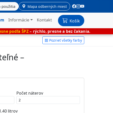
 použitia
Mapa odberných miest
om
Informácie
Kontakt
Košík
PZ
– rýchlo, presne a bez čakania.
🎨 Miešané
Pozrieť všetky farby
teľné –
Počet náterov
1.40
litrov