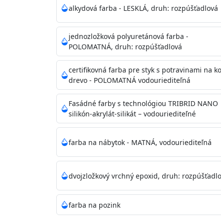
alkydová farba - LESKLÁ, druh: rozpúšťadlová
Nepoužitá farba vyžaduje špeciálne zaobchá
jednozložková polyuretánová farba -
POLOMATNÁ, druh: rozpúšťadlová
Riedenie
: do 10% vodou, podľa spôsobu apl
Doba schnutia na dotyk
: 30-60 minut
certifikovná farba pre styk s potravinami na k
Doba na druhý náter
: 3-4 hodiny
drevo - POLOMATNÁ vodouriediteľná
Balenie
: 750ml, 1l, 3l, 9l, 15l
Výdatnosť na jednu vrstvu
: 13-16 m2/l
Fasádné farby s technológiou TRIBRID NANO
Aplikácia
: štetec, valček, striekacia pištoľ
silikón-akrylát-silikát – vodouriediteľné
Povrchová úprava
: 1
Je možné tónovať v systéme Colorfull
: áno
farba na nábytok - MATNÁ, vodouriediteľná
Merná hmotnosť
: 1,54 ± 0,02 Kg / L (ISO 28
Čistenie
: vodou
dvojzložkový vrchný epoxid, druh: rozpúšťadl
Príprava povrchu
Povrchy musia byť hladké, čisté, suché, zbav
farba na pozink
akrylovým tmelom Acrylic putty, Visto alebo