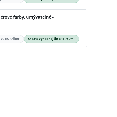
riérové farby, umývateľné -
,02 EUR/liter
O 38% výhodnejšie ako 750ml