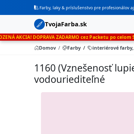
Farby, laky & príslušenstvo pre profesionálov 
TvojaFarba.sk
!
DOPRAVA ZADARMO cez Packetu po celom Slovensku
len
Domov
Farby
interiérové farby
1160 (Vznešenosť lupie
vodouriediteľné