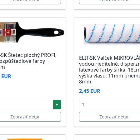
-SK Štetec plochý PROFI,
ELIT-SK Valček MIKROVL
ozpúšťadlové farby
vodou riediteľné, disperz
mm
latexové farby šírka: 18c
výška vlasu: 11mm prieme
1 EUR
8mm
2,45 EUR
+
Zobraziť detail
Zobraziť detail