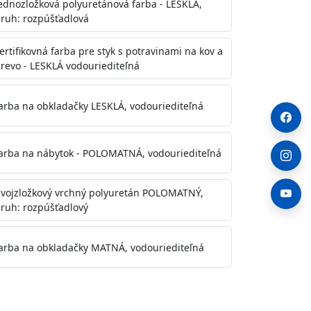
ednozložková polyuretánová farba - LESKLÁ,
ruh: rozpúšťadlová
ertifikovná farba pre styk s potravinami na kov a
revo - LESKLÁ vodouriediteľná
arba na obkladačky LESKLÁ, vodouriediteľná
arba na nábytok - POLOMATNÁ, vodouriediteľná
vojzložkový vrchný polyuretán POLOMATNÝ,
ruh: rozpúšťadlový
arba na obkladačky MATNÁ, vodouriediteľná
. Otvory alebo trhliny vyplňte
y natreté menej kvalitnými farbami