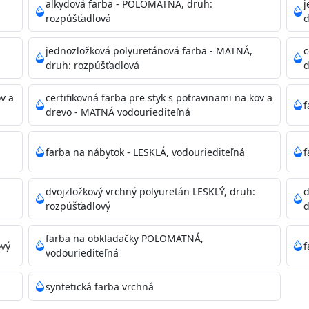
alkydová farba - POLOMATNÁ, druh:
j
rozpúšťadlová
d
dzanie na bezpečnú likvidáciu.
jednozložková polyuretánová farba - MATNÁ,
c
druh: rozpúšťadlová
d
ikácie
ov a
certifikovná farba pre styk s potravinami na kov a
f
drevo - MATNÁ vodouriediteľná
farba na nábytok - LESKLÁ, vodouriediteľná
f
dvojzložkový vrchný polyuretán LESKLÝ, druh:
d
11)
rozpúšťadlový
d
farba na obkladačky POLOMATNÁ,
ový
f
vodouriediteľná
ené prachu, mastnoty, solí a materiálov so zlou priľnavosťou
syntetická farba vrchná
 Acrylic light putty a prebrúste. Nové alebo porézne povrch