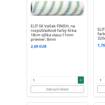
ELIT-SK Valček FINISH, na
ELIT
rozpúšťadlové farby šírka:
farb
18cm výška vlasu:11mm
320
priemer: 8mm
1,7
2,69 EUR
+
Zobraziť detail