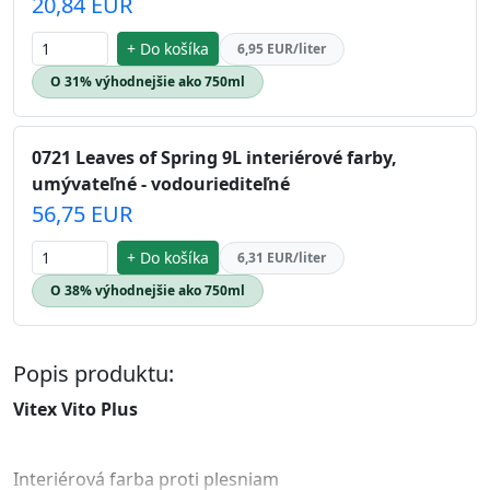
20,84 EUR
+ Do košíka
6,95 EUR/liter
O 31% výhodnejšie ako 750ml
0721 Leaves of Spring 9L interiérové farby,
umývateľné - vodouriediteľné
56,75 EUR
+ Do košíka
6,31 EUR/liter
O 38% výhodnejšie ako 750ml
Popis produktu:
Vitex Vito Plus
Interiérová farba proti plesniam