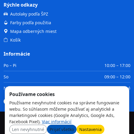
Rýchle odkazy
Autolaky podľa ŠPZ
Farby podľa použitia
Mapa odberných miest
Košík
Informácie
Po – Pi
10:00 – 17:00
So
09:00 – 12:00
Ne
Zatvorené
Používame cookies
Doprava
Platba
Obchodné podmienky
GDPR
Používame nevyhnutné cookies na správne fungovanie
webu. So súhlasom môžeme používať aj analytické a
marketingové cookies (Google Analytics, Google Ads,
Facebook Pixel).
Viac informácií
©
2026
TvojaFarba.sk • Všetky práva vyhradené
Len nevyhnutné
Prijať všetko
Nastavenia
GDPR
Obchodné podmienky
Doprava
Platba