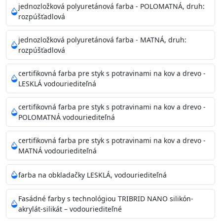
Povrchy musia byť hladké, čisté, suché, zbavené prachu,
jednozložková polyuretánová farba - POLOMATNÁ, druh:
rozpúšťadlová
mastnoty, solí a materiálov so zlou priľnavosťou. Otvory
alebo trhliny vyplňte
jednozložková polyuretánová farba - MATNÁ, druh:
akrylovým tmelom Acrylic putty, Visto alebo Acrylic light
rozpúšťadlová
putty a prebrúste. Nové alebo porézne povrchy natreté
menej kvalitnými farbami
certifikovná farba pre styk s potravinami na kov a drevo -
vždy penetrujte. Odporúčané penetračné nátery
LESKLÁ vodouriediteľná
Acrylan Unco, Gypsum board alebo Vitex Primer 100% a
na škvrny použite Blanco eco
certifikovná farba pre styk s potravinami na kov a drevo -
riediteľné vodou.
POLOMATNÁ vodouriediteľná
certifikovná farba pre styk s potravinami na kov a drevo -
Skladovanie
MATNÁ vodouriediteľná
48 mesiacov v orig. uzavretých obaloch medzi 5°C až
25°C
farba na obkladačky LESKLÁ, vodouriediteľná
Fasádné farby s technológiou TRIBRID NANO silikón-
akrylát-silikát – vodouriediteľné