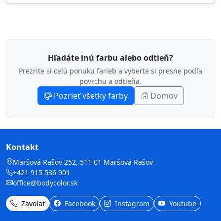
Hľadáte inú farbu alebo odtieň?
Prezrite si celú ponuku farieb a vyberte si presne podľa
povrchu a odtieňa.
Pozrieť všetky farby
Domov
Kontakt
Maršová Rašov 252, 511 01 Maršová Rašov
+421 915 536 901
office@bodycolor.sk
Zavolať
Facebook
Instagram
Youtube