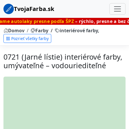
TvojaFarba.sk
y presne podľa ŠPZ
– rýchlo, presne a bez čakania.
Domov
Farby
interiérové farby, umývateľné
Pozrieť všetky farby
0721 (Jarné lístie) interiérové farby,
umývateľné – vodouriediteľné