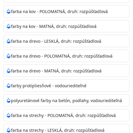
Odtieň
: Biela + je možné tónovať podľa RAL, NCS,
farba na kov - POLOMATNÁ, druh: rozpúšťadlová
Pantone
farby na kov - MATNÁ, druh: rozpúšťadlová
Informácie k aplikácií
farba na drevo - LESKLÁ, druh: rozpúšťadlová
Pred použitím farbu narieďte do 10% vodou podľa
spôsobu aplikácie. Dobre premiešajte a občas opakujte
farba na drevo - POLOMATNÁ, druh: rozpúšťadlová
aj počas náteru. Naneste jednu
vrstvu štetcom, valčekom alebo striekacou pištoľou
farba na drevo - MATNÁ, druh: rozpúšťadlová
farba zasychá na dotyk po 30-60min./23°C po
dokonalom preschnutí minimálne 3-
farby protipliesňové - vodouriediteľné
4hod/23°C je možné aplikovať ďalšiu vrstvu náteru.
Doba schnutia je závislá na poveternostných
polyuretánové farby na betón, podlahy, vodouriediteľná
podmienkach s vyššou vlhkosťou a nižšou
teplotou sa doba schnutia predlžuje.
farba na strechy - POLOMATNÁ, druh: rozpúšťadlová
Neaplikujte pri teplote pod 5°C a nad teplotu 35°C alebo
farba na strechy - LESKLÁ, druh: rozpúšťadlová