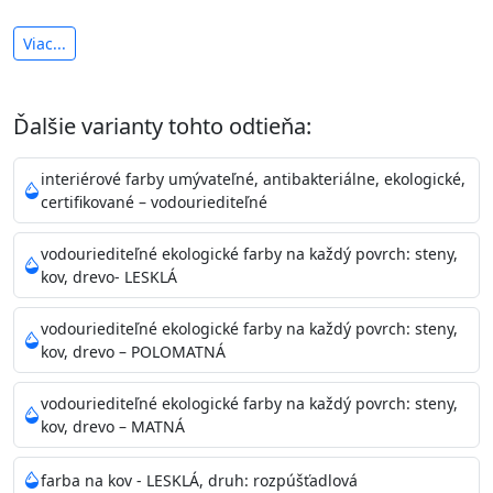
antibakteriálna a umývateľná
Viac...
vysoká krycia schopnosť a výdatnosť
Je interiérová protiplesňová farba s iónmi
Ďalšie varianty tohto odtieňa:
striebra.
Vďaka svojmu špeciálnemu zloženiu
znižuje (o 99,9%) množstvo baktérií na povrchu náteru.
interiérové farby umývateľné, antibakteriálne, ekologické,
Preto je
vhodná na nátery priestor s
certifikované – vodouriediteľné
vysokými nárokmi na hygienickú čistotu ako sú
nemocnice, pôrodnice, operačné
vodouriediteľné ekologické farby na každý povrch: steny,
kov, drevo- LESKLÁ
sály, potravinárske priestory, detské izby, školy,
škôlky, telocvične, a samozrejme je
vodouriediteľné ekologické farby na každý povrch: steny,
vhodná aj do bežných priestorov.
Je plne umývateľná
kov, drevo – POLOMATNÁ
(trieda 2 podľa EN 13300) pri
zachovaní priedušnosti vodných pár z natretých
vodouriediteľné ekologické farby na každý povrch: steny,
povrchov. Má vynikajúcu kryciu schopnosť,
kov, drevo – MATNÁ
vysokú výdatnosť a výborný rozliv. Je možné ju tónovať v
bohatej škále odtieňov.
farba na kov - LESKLÁ, druh: rozpúšťadlová