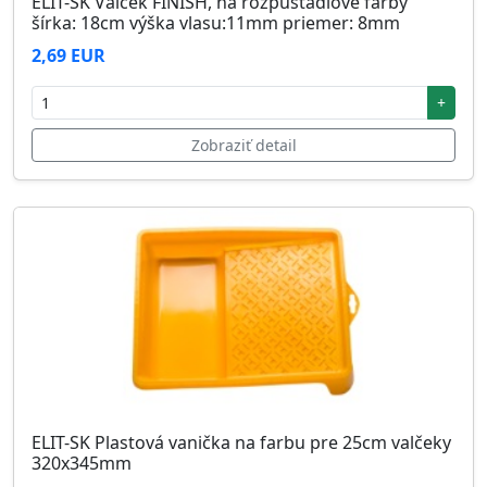
ELIT-SK Valček FINISH, na rozpúšťadlové farby
šírka: 18cm výška vlasu:11mm priemer: 8mm
2,69 EUR
+
Zobraziť detail
ELIT-SK Plastová vanička na farbu pre 25cm valčeky
320x345mm