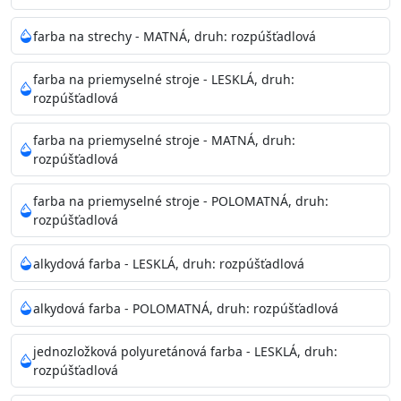
pri relatívnej vlhkosti nad 80%.
farba na strechy - MATNÁ, druh: rozpúšťadlová
Nepoužitá farba vyžaduje špeciálne zaobchádzanie na
farba na priemyselné stroje - LESKLÁ, druh:
bezpečnú likvidáciu.
rozpúšťadlová
Riedenie
farba na priemyselné stroje - MATNÁ, druh:
: do 10% vodou, podľa spôsobu aplikácie
rozpúšťadlová
Doba schnutia na dotyk
: 30-60 minut
Doba na druhý náter
: 3-4 hodiny
farba na priemyselné stroje - POLOMATNÁ, druh:
Balenie
: 750ml, 1l, 3l, 9l, 15l
rozpúšťadlová
Výdatnosť na jednu vrstvu
: 13-16 m2/l
Aplikácia
: štetec, valček, striekacia pištoľ
alkydová farba - LESKLÁ, druh: rozpúšťadlová
Povrchová úprava
: 1
Je možné tónovať v systéme Colorfull
: áno
alkydová farba - POLOMATNÁ, druh: rozpúšťadlová
Merná hmotnosť
: 1,54 ± 0,02 Kg / L (ISO 2811)
Čistenie
: vodou
jednozložková polyuretánová farba - LESKLÁ, druh:
rozpúšťadlová
Príprava povrchu