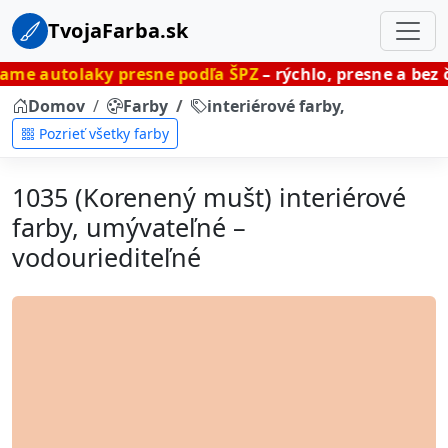
TvojaFarba.sk
ky presne podľa ŠPZ
– rýchlo, presne a bez čakania.
Domov
Farby
interiérové farby, umývateľné
Pozrieť všetky farby
1035 (Korenený mušt) interiérové
farby, umývateľné –
vodouriediteľné