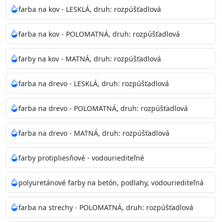
bohatej škále odtieňov.
farba na kov - LESKLÁ, druh: rozpúšťadlová
Odtieň
: Biela + je možné tónovať podľa RAL, NCS,
farba na kov - POLOMATNÁ, druh: rozpúšťadlová
Pantone
farby na kov - MATNÁ, druh: rozpúšťadlová
Informácie k aplikácií
farba na drevo - LESKLÁ, druh: rozpúšťadlová
Pred použitím farbu narieďte do 10% vodou podľa
spôsobu aplikácie. Dobre premiešajte a občas opakujte
farba na drevo - POLOMATNÁ, druh: rozpúšťadlová
aj počas náteru. Naneste jednu
vrstvu štetcom, valčekom alebo striekacou pištoľou
farba na drevo - MATNÁ, druh: rozpúšťadlová
farba zasychá na dotyk po 30-60min./23°C po
dokonalom preschnutí minimálne 3-
farby protipliesňové - vodouriediteľné
4hod/23°C je možné aplikovať ďalšiu vrstvu náteru.
Doba schnutia je závislá na poveternostných
polyuretánové farby na betón, podlahy, vodouriediteľná
podmienkach s vyššou vlhkosťou a nižšou
teplotou sa doba schnutia predlžuje.
farba na strechy - POLOMATNÁ, druh: rozpúšťadlová