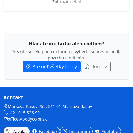
Zobraziť detail
Hľadáte inú farbu alebo odtieň?
Prezrite si celú ponuku farieb a vyberte si presne podľa
povrchu a odtieňa.
Pozrieť všetky farby
Domov
Kontakt
Maršová Rašov 252, 511 01 Maršová Rašov
+421 915 536 901
office@bodycolor.sk
Zavolať
Facebook
Instagram
Youtube