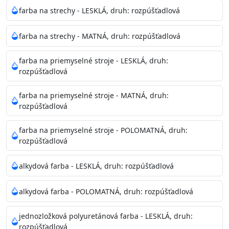
Neaplikujte pri teplote pod 5°C a nad teplotu 35°C alebo
farba na strechy - LESKLÁ, druh: rozpúšťadlová
pri relatívnej vlhkosti nad 80%.
farba na strechy - MATNÁ, druh: rozpúšťadlová
Nepoužitá farba vyžaduje špeciálne zaobchádzanie na
farba na priemyselné stroje - LESKLÁ, druh:
bezpečnú likvidáciu.
rozpúšťadlová
Riedenie
farba na priemyselné stroje - MATNÁ, druh:
: do 10% vodou, podľa spôsobu aplikácie
rozpúšťadlová
Doba schnutia na dotyk
: 30-60 minut
Doba na druhý náter
: 3-4 hodiny
farba na priemyselné stroje - POLOMATNÁ, druh:
Balenie
: 750ml, 1l, 3l, 9l, 15l
rozpúšťadlová
Výdatnosť na jednu vrstvu
: 13-16 m2/l
Aplikácia
: štetec, valček, striekacia pištoľ
alkydová farba - LESKLÁ, druh: rozpúšťadlová
Povrchová úprava
: 1
Je možné tónovať v systéme Colorfull
: áno
alkydová farba - POLOMATNÁ, druh: rozpúšťadlová
Merná hmotnosť
: 1,54 ± 0,02 Kg / L (ISO 2811)
Čistenie
: vodou
jednozložková polyuretánová farba - LESKLÁ, druh:
rozpúšťadlová