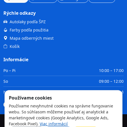
Rýchle odkazy
Autolaky podľa ŠPZ
Farby podľa použitia
Mapa odberných miest
Košík
Informácie
Po – Pi
10:00 – 17:00
So
09:00 – 12:00
Ne
Zatvorené
Používame cookies
Doprava
Platba
Obchodné podmienky
GDPR
Používame nevyhnutné cookies na správne fungovanie
webu. So súhlasom môžeme používať aj analytické a
marketingové cookies (Google Analytics, Google Ads,
Facebook Pixel).
Viac informácií
©
2026
TvojaFarba.sk • Všetky práva vyhradené