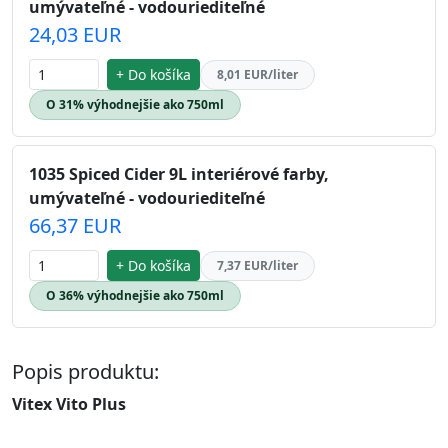
umývateľné - vodouriediteľné
24,03 EUR
+ Do košíka
8,01 EUR/liter
O 31% výhodnejšie ako 750ml
1035 Spiced Cider 9L interiérové farby,
umývateľné - vodouriediteľné
66,37 EUR
+ Do košíka
7,37 EUR/liter
O 36% výhodnejšie ako 750ml
Popis produktu:
Vitex Vito Plus