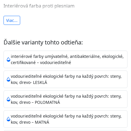
Interiérová farba proti plesniam
antibakteriálna a umývateľná
Viac...
vysoká krycia schopnosť a výdatnosť
Je interiérová protiplesňová farba s iónmi
Ďalšie varianty tohto odtieňa:
striebra.
Vďaka svojmu špeciálnemu zloženiu
znižuje (o 99,9%) množstvo baktérií na povrchu náteru.
interiérové farby umývateľné, antibakteriálne, ekologické,
Preto je
vhodná na nátery priestor s
certifikované – vodouriediteľné
vysokými nárokmi na hygienickú čistotu ako sú
nemocnice, pôrodnice, operačné
vodouriediteľné ekologické farby na každý povrch: steny,
kov, drevo- LESKLÁ
sály, potravinárske priestory, detské izby, školy,
škôlky, telocvične, a samozrejme je
vodouriediteľné ekologické farby na každý povrch: steny,
vhodná aj do bežných priestorov.
Je plne umývateľná
kov, drevo – POLOMATNÁ
(trieda 2 podľa EN 13300) pri
zachovaní priedušnosti vodných pár z natretých
vodouriediteľné ekologické farby na každý povrch: steny,
povrchov. Má vynikajúcu kryciu schopnosť,
kov, drevo – MATNÁ
vysokú výdatnosť a výborný rozliv. Je možné ju tónovať v