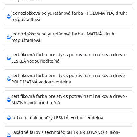
Príprava povrchu
Povrchy musia byť hladké, čisté, suché, zbavené prachu,
jednozložková polyuretánová farba - POLOMATNÁ, druh:
rozpúšťadlová
mastnoty, solí a materiálov so zlou priľnavosťou. Otvory
alebo trhliny vyplňte
jednozložková polyuretánová farba - MATNÁ, druh:
akrylovým tmelom Acrylic putty, Visto alebo Acrylic light
rozpúšťadlová
putty a prebrúste. Nové alebo porézne povrchy natreté
menej kvalitnými farbami
certifikovná farba pre styk s potravinami na kov a drevo -
vždy penetrujte. Odporúčané penetračné nátery
LESKLÁ vodouriediteľná
Acrylan Unco, Gypsum board alebo Vitex Primer 100% a
na škvrny použite Blanco eco
certifikovná farba pre styk s potravinami na kov a drevo -
riediteľné vodou.
POLOMATNÁ vodouriediteľná
certifikovná farba pre styk s potravinami na kov a drevo -
Skladovanie
MATNÁ vodouriediteľná
48 mesiacov v orig. uzavretých obaloch medzi 5°C až
25°C
farba na obkladačky LESKLÁ, vodouriediteľná
Fasádné farby s technológiou TRIBRID NANO silikón-