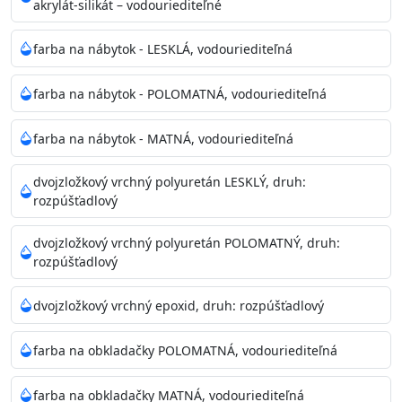
akrylát-silikát – vodouriediteľné
farba na nábytok - LESKLÁ, vodouriediteľná
farba na nábytok - POLOMATNÁ, vodouriediteľná
farba na nábytok - MATNÁ, vodouriediteľná
dvojzložkový vrchný polyuretán LESKLÝ, druh:
rozpúšťadlový
dvojzložkový vrchný polyuretán POLOMATNÝ, druh:
rozpúšťadlový
dvojzložkový vrchný epoxid, druh: rozpúšťadlový
farba na obkladačky POLOMATNÁ, vodouriediteľná
farba na obkladačky MATNÁ, vodouriediteľná