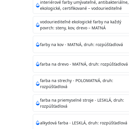
vysokými nárokmi na hygienickú čistotu 
interiérové farby umývateľné, antibakteriálne,
sály, potravinárske priestory, detské izby,
ekologické, certifikované – vodouriediteľné
vhodná aj do bežných priestorov.
Je plne u
zachovaní priedušnosti vodných pár z natre
vodouriediteľné ekologické farby na každý
povrch: steny, kov, drevo – MATNÁ
vysokú výdatnosť a výborný rozliv. Je možné 
farby na kov - MATNÁ, druh: rozpúšťadlová
Odtieň
: Biela + je možné tónovať podľa RAL
farba na drevo - MATNÁ, druh: rozpúšťadlová
Informácie k aplikácií
Pred použitím farbu narieďte do 10% vodou 
vrstvu štetcom, valčekom alebo striekacou 
farba na strechy - POLOMATNÁ, druh:
4hod/23°C je možné aplikovať ďalšiu vrstvu
rozpúšťadlová
teplotou sa doba schnutia predlžuje.
farba na priemyselné stroje - LESKLÁ, druh:
rozpúšťadlová
Neaplikujte pri teplote pod 5°C a nad teplotu
alkydová farba - LESKLÁ, druh: rozpúšťadlová