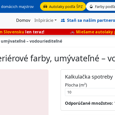
aj domácich majstrov
Autolaky podľa ŠPZ
Farby podľa
Domov
Inšpirácie
Staň sa naším partner
en teraz!
🚗
Miešame autolaky presne podľa
, umývateľné – vodouriediteľné
eriérové farby, umývateľné – v
Kalkulačka spotreby
Plocha (m²)
Odporúčané množstvo: