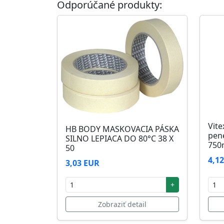
Odporúčané produkty:
Skladovanie
48 mesiacov v orig. uzavretých obaloch med
Vite
HB BODY MASKOVACIA PÁSKA
pen
SILNO LEPIACA DO 80°C 38 X
750
50
4,1
3,03 EUR
+
Zobraziť detail