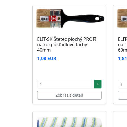
ELIT-SK Štetec plochý PROFI,
ELIT
na rozpúšťadlové farby
na r
40mm
60
1,08 EUR
1,8
+
Zobraziť detail