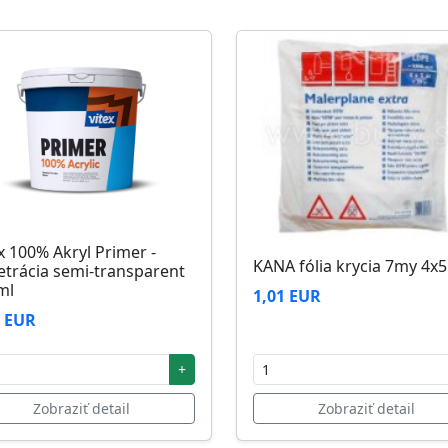
zi 5°C až 25°C
x 100% Akryl Primer -
KANA fólia krycia 7my 4x
etrácia semi-transparent
ml
1,01 EUR
2 EUR
+
Zobraziť detail
Zobraziť detail