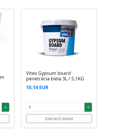
Vitex Gypsum board
5m
penetrácia biela 3L / 5,1KG
10,14 EUR
+
+
Zobraziť detail