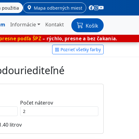
 použitia
Mapa odberných miest
om
Informácie
Kontakt
Košík
 ŠPZ
– rýchlo, presne a bez čakania.
🎨 Mieša
Pozrieť všetky farby
odouriediteľné
Počet náterov
1.40
litrov