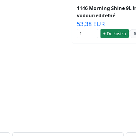
1146 Morning Shine 9L i
vodouriediteľné
53,38 EUR
+ Do košíka
5
 striebra.
Vďaka svojmu špeciálnemu zloženiu
chu náteru. Preto je
vhodná na nátery priestor s