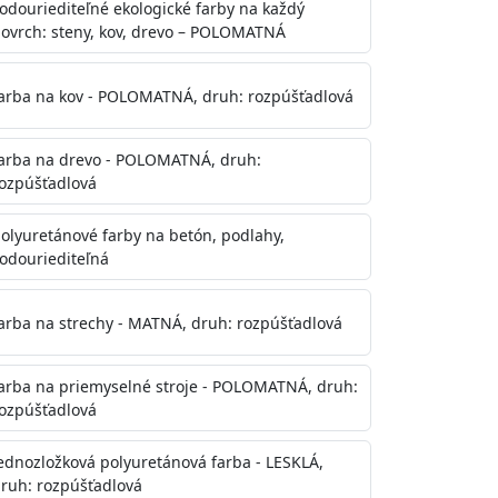
odouriediteľné ekologické farby na každý
ovrch: steny, kov, drevo – POLOMATNÁ
arba na kov - POLOMATNÁ, druh: rozpúšťadlová
arba na drevo - POLOMATNÁ, druh:
ozpúšťadlová
olyuretánové farby na betón, podlahy,
odouriediteľná
te aj počas náteru. Naneste jednu
onalom preschnutí minimálne 3-
arba na strechy - MATNÁ, druh: rozpúšťadlová
ienkach s vyššou vlhkosťou a nižšou
arba na priemyselné stroje - POLOMATNÁ, druh:
ozpúšťadlová
ednozložková polyuretánová farba - LESKLÁ,
ruh: rozpúšťadlová