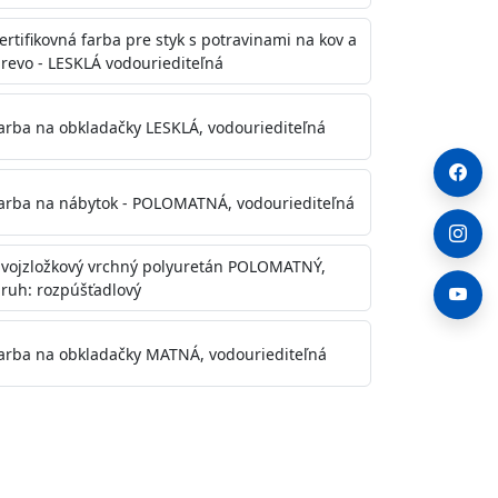
ertifikovná farba pre styk s potravinami na kov a
revo - LESKLÁ vodouriediteľná
arba na obkladačky LESKLÁ, vodouriediteľná
arba na nábytok - POLOMATNÁ, vodouriediteľná
vojzložkový vrchný polyuretán POLOMATNÝ,
ruh: rozpúšťadlový
arba na obkladačky MATNÁ, vodouriediteľná
. Otvory alebo trhliny vyplňte
y natreté menej kvalitnými farbami
a na škvrny použite Blanco eco