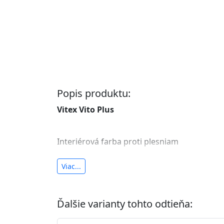
Popis produktu:
Vitex Vito Plus
Interiérová farba proti plesniam
antibakteriálna a umývateľná
Viac...
vysoká krycia schopnosť a výdatnosť
Je interiérová protiplesňová farba s iónmi
Ďalšie varianty tohto odtieňa:
znižuje (o 99,9%) množstvo baktérií na povr