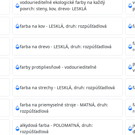
ako sú nemocnice, pôrodnice, operačné
vodouriediteľné ekologické farby na každý
v
 školy, škôlky, telocvične, a samozrejme je
povrch: steny, kov, drevo- LESKLÁ
p
mývateľná (trieda 2 podľa EN 13300) pri
tých povrchov. Má vynikajúcu kryciu schopnosť,
farba na kov - LESKLÁ, druh: rozpúšťadlová
f
ju tónovať v bohatej škále odtieňov.
f
farba na drevo - LESKLÁ, druh: rozpúšťadlová
, NCS, Pantone
r
p
farby protipliesňové - vodouriediteľné
v
podľa spôsobu aplikácie. Dobre premiešajte a občas opakuj
pištoľou farba zasychá na dotyk po 30-60min./23°C po dok
farba na strechy - LESKLÁ, druh: rozpúšťadlová
f
 náteru. Doba schnutia je závislá na poveternostných podm
farba na priemyselné stroje - MATNÁ, druh:
f
rozpúšťadlová
r
 35°C alebo pri relatívnej vlhkosti nad 80%.
alkydová farba - POLOMATNÁ, druh:
j
rozpúšťadlová
d