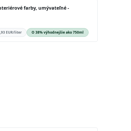
nteriérové farby, umývateľné -
,93 EUR/liter
O 38% výhodnejšie ako 750ml