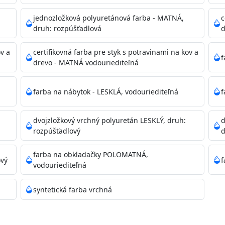
dzanie na bezpečnú likvidáciu.
jednozložková polyuretánová farba - MATNÁ,
c
druh: rozpúšťadlová
d
ikácie
ov a
certifikovná farba pre styk s potravinami na kov a
f
drevo - MATNÁ vodouriediteľná
farba na nábytok - LESKLÁ, vodouriediteľná
f
dvojzložkový vrchný polyuretán LESKLÝ, druh:
d
11)
rozpúšťadlový
d
farba na obkladačky POLOMATNÁ,
ový
f
vodouriediteľná
ené prachu, mastnoty, solí a materiálov so zlou priľnavosťou
syntetická farba vrchná
 Acrylic light putty a prebrúste. Nové alebo porézne povrch
tery Acrylan Unco, Gypsum board alebo Vitex Primer 100% 