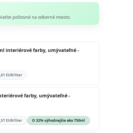
platíte poštovné na odberné miesto.
l interiérové farby, umývateľné -
,61 EUR/liter
nteriérové farby, umývateľné -
,57 EUR/liter
O 32% výhodnejšie ako 750ml