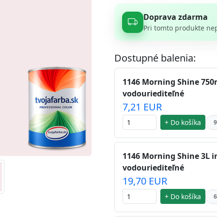
Doprava zdarma
Pri tomto produkte ne
Dostupné balenia:
1146 Morning Shine 750m
vodouriediteľné
7,21 EUR
+ Do košíka
9
1146 Morning Shine 3L i
vodouriediteľné
19,70 EUR
+ Do košíka
6