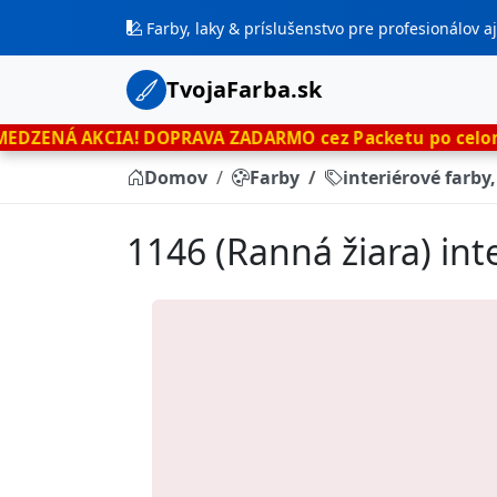
Farby, laky & príslušenstvo pre profesionálov 
TvojaFarba.sk
IA!
DOPRAVA ZADARMO cez Packetu po celom Slovensku
l
Domov
Farby
interiérové farby
1146 (Ranná žiara) int