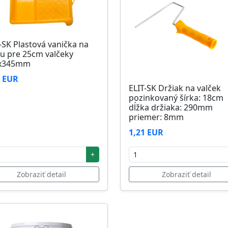
-SK Plastová vanička na
u pre 25cm valčeky
x345mm
6 EUR
ELIT-SK Držiak na valček
pozinkovaný šírka: 18cm
dĺžka držiaka: 290mm
priemer: 8mm
1,21 EUR
+
Zobraziť detail
Zobraziť detail