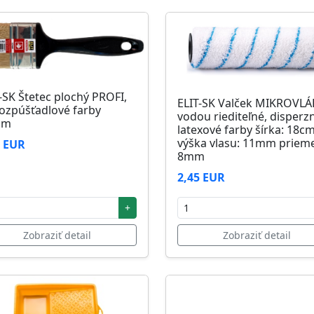
-SK Štetec plochý PROFI,
ELIT-SK Valček MIKROVL
ozpúšťadlové farby
vodou riediteľné, disperz
mm
latexové farby šírka: 18c
výška vlasu: 11mm prieme
1 EUR
8mm
2,45 EUR
+
Zobraziť detail
Zobraziť detail