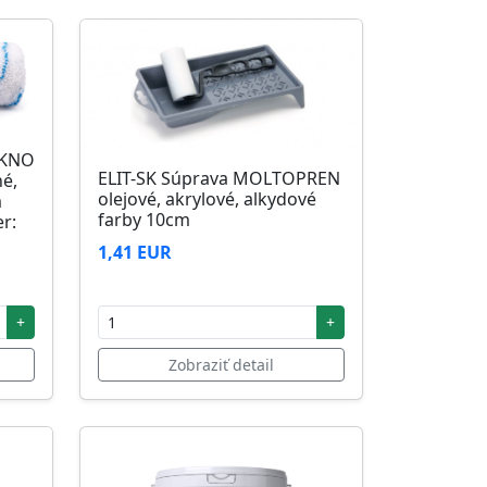
ÁKNO
ELIT-SK Súprava MOLTOPREN
né,
olejové, akrylové, alkydové
m
farby 10cm
r:
1,41 EUR
+
+
Zobraziť detail