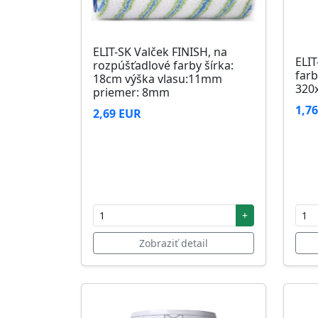
ELIT-SK Valček FINISH, na
ELIT
rozpúšťadlové farby šírka:
farb
18cm výška vlasu:11mm
320
priemer: 8mm
1,7
2,69 EUR
+
Zobraziť detail