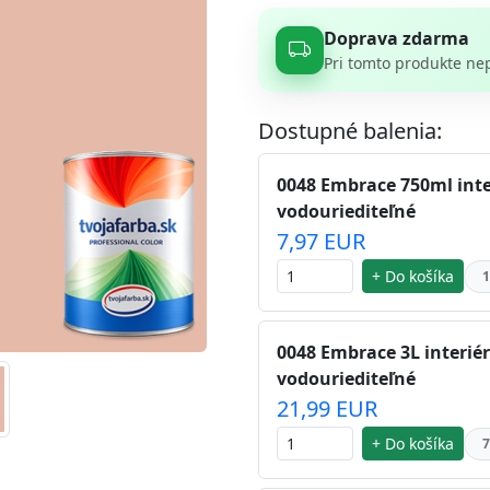
Doprava zdarma
Pri tomto produkte ne
Dostupné balenia:
0048 Embrace 750ml inte
vodouriediteľné
7,97 EUR
+ Do košíka
1
0048 Embrace 3L interié
vodouriediteľné
21,99 EUR
+ Do košíka
7