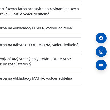
ertifikovná farba pre styk s potravinami na kov a
revo - LESKLÁ vodouriediteľná
arba na obkladačky LESKLÁ, vodouriediteľná
arba na nábytok - POLOMATNÁ, vodouriediteľná
vojzložkový vrchný polyuretán POLOMATNÝ,
ruh: rozpúšťadlový
arba na obkladačky MATNÁ, vodouriediteľná
. Otvory alebo trhliny vyplňte
y natreté menej kvalitnými farbami
a na škvrny použite Blanco eco