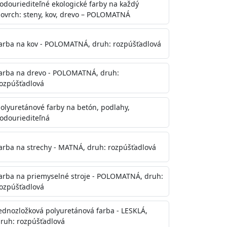
odouriediteľné ekologické farby na každý
ovrch: steny, kov, drevo – POLOMATNÁ
arba na kov - POLOMATNÁ, druh: rozpúšťadlová
arba na drevo - POLOMATNÁ, druh:
ozpúšťadlová
olyuretánové farby na betón, podlahy,
odouriediteľná
te aj počas náteru. Naneste jednu
onalom preschnutí minimálne 3-
arba na strechy - MATNÁ, druh: rozpúšťadlová
ienkach s vyššou vlhkosťou a nižšou
arba na priemyselné stroje - POLOMATNÁ, druh:
ozpúšťadlová
ednozložková polyuretánová farba - LESKLÁ,
ruh: rozpúšťadlová