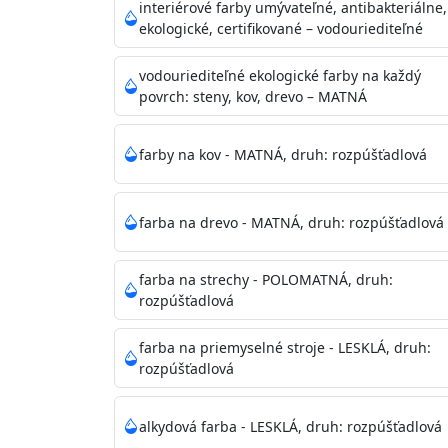
vysokými nárokmi na hygienickú čistotu 
interiérové farby umývateľné, antibakteriálne,
sály, potravinárske priestory, detské izby,
ekologické, certifikované – vodouriediteľné
vhodná aj do bežných priestorov.
Je plne u
zachovaní priedušnosti vodných pár z natre
vodouriediteľné ekologické farby na každý
povrch: steny, kov, drevo – MATNÁ
vysokú výdatnosť a výborný rozliv. Je možné 
farby na kov - MATNÁ, druh: rozpúšťadlová
Odtieň
: Biela + je možné tónovať podľa RAL
farba na drevo - MATNÁ, druh: rozpúšťadlová
Informácie k aplikácií
Pred použitím farbu narieďte do 10% vodou 
vrstvu štetcom, valčekom alebo striekacou 
farba na strechy - POLOMATNÁ, druh:
4hod/23°C je možné aplikovať ďalšiu vrstvu
rozpúšťadlová
teplotou sa doba schnutia predlžuje.
farba na priemyselné stroje - LESKLÁ, druh:
rozpúšťadlová
Neaplikujte pri teplote pod 5°C a nad teplotu
alkydová farba - LESKLÁ, druh: rozpúšťadlová