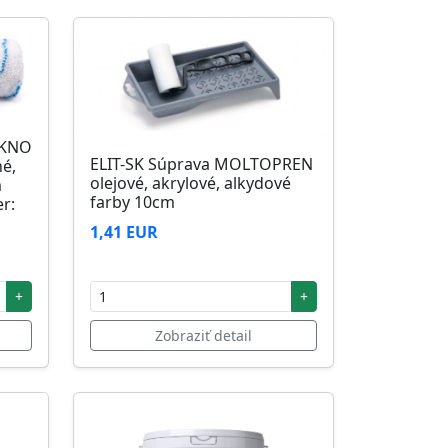
ÁKNO
ELIT-SK Súprava MOLTOPREN
né,
olejové, akrylové, alkydové
m
farby 10cm
r:
1,41 EUR
+
+
Zobraziť detail