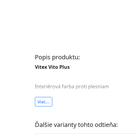
Popis produktu:
Vitex Vito Plus
Interiérová farba proti plesniam
antibakteriálna a umývateľná
Viac...
vysoká krycia schopnosť a výdatnosť
Je interiérová protiplesňová farba s iónmi
Ďalšie varianty tohto odtieňa:
znižuje (o 99,9%) množstvo baktérií na povr