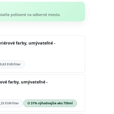
platíte poštovné na odberné miesto.
riérové farby, umývateľné -
0,63 EUR/liter
rové farby, umývateľné -
,33 EUR/liter
O 31% výhodnejšie ako 750ml