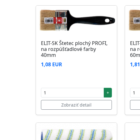
ELIT-SK Štetec plochý PROFI,
ELIT
na rozpúšťadlové farby
na r
40mm
60
1,08 EUR
1,8
+
Zobraziť detail