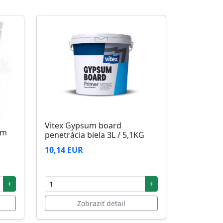
Vitex Gypsum board
5m
penetrácia biela 3L / 5,1KG
10,14 EUR
+
+
Zobraziť detail