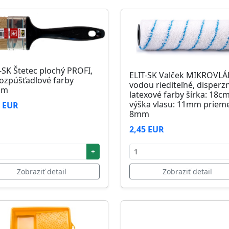
-SK Štetec plochý PROFI,
ELIT-SK Valček MIKROVL
ozpúšťadlové farby
vodou riediteľné, disperz
mm
latexové farby šírka: 18c
výška vlasu: 11mm prieme
1 EUR
8mm
2,45 EUR
+
Zobraziť detail
Zobraziť detail