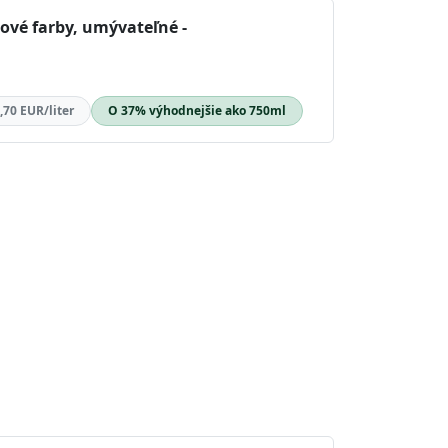
rové farby, umývateľné -
,70 EUR/liter
O 37% výhodnejšie ako 750ml