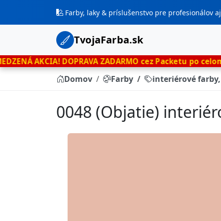
Farby, laky & príslušenstvo pre profesionálov 
TvojaFarba.sk
A!
DOPRAVA ZADARMO cez Packetu po celom Slovensku
le
Domov
Farby
interiérové farby
0048 (Objatie) interié