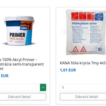
zi 5°C až 25°C
x 100% Akryl Primer -
KANA fólia krycia 7my 4x
etrácia semi-transparent
ml
1,01 EUR
2 EUR
+
Zobraziť detail
Zobraziť detail