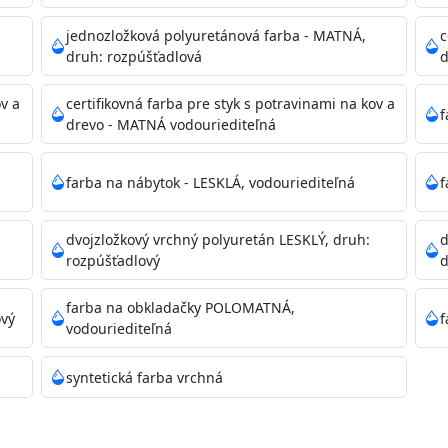
dzanie na bezpečnú likvidáciu.
jednozložková polyuretánová farba - MATNÁ,
c
druh: rozpúšťadlová
d
ikácie
ov a
certifikovná farba pre styk s potravinami na kov a
f
drevo - MATNÁ vodouriediteľná
farba na nábytok - LESKLÁ, vodouriediteľná
f
dvojzložkový vrchný polyuretán LESKLÝ, druh:
d
11)
rozpúšťadlový
d
farba na obkladačky POLOMATNÁ,
ový
f
vodouriediteľná
ené prachu, mastnoty, solí a materiálov so zlou priľnavosťou
syntetická farba vrchná
 Acrylic light putty a prebrúste. Nové alebo porézne povrch
tery Acrylan Unco, Gypsum board alebo Vitex Primer 100% 