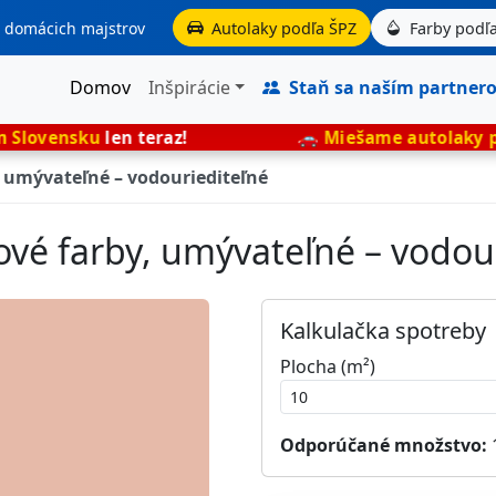
aj domácich majstrov
Autolaky podľa ŠPZ
Farby podľa
Domov
Inšpirácie
Staň sa naším partner
n teraz!
🚗
Miešame autolaky presne podľa 
, umývateľné – vodouriediteľné
rové farby, umývateľné – vodou
Kalkulačka spotreby
Plocha (m²)
Odporúčané množstvo: