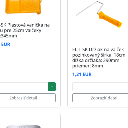
-SK Plastová vanička na
u pre 25cm valčeky
x345mm
6 EUR
ELIT-SK Držiak na valček
pozinkovaný šírka: 18cm
dĺžka držiaka: 290mm
priemer: 8mm
1,21 EUR
+
Zobraziť detail
Zobraziť detail