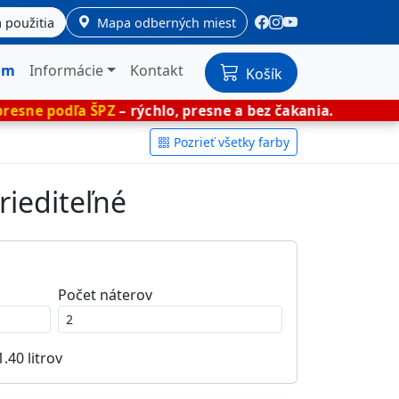
 použitia
Mapa odberných miest
om
Informácie
Kontakt
Košík
ŠPZ
– rýchlo, presne a bez čakania.
🎨 Miešan
Pozrieť všetky farby
riediteľné
Počet náterov
1.40
litrov