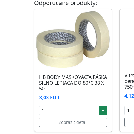
Odporúčané produkty:
Skladovanie
48 mesiacov v orig. uzavretých obaloch med
Vite
HB BODY MASKOVACIA PÁSKA
pen
SILNO LEPIACA DO 80°C 38 X
750
50
4,1
3,03 EUR
+
Zobraziť detail