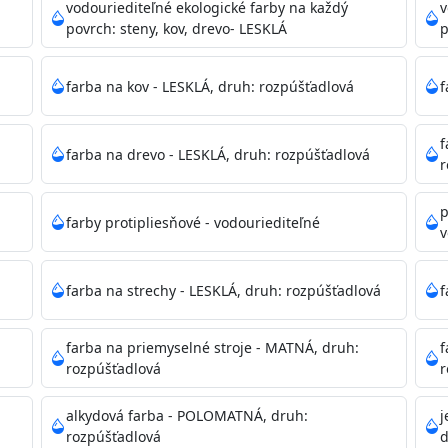
ako sú nemocnice, pôrodnice, operačné
vodouriediteľné ekologické farby na každý
v
 školy, škôlky, telocvične, a samozrejme je
povrch: steny, kov, drevo- LESKLÁ
p
mývateľná (trieda 2 podľa EN 13300) pri
tých povrchov. Má vynikajúcu kryciu schopnosť,
farba na kov - LESKLÁ, druh: rozpúšťadlová
f
ju tónovať v bohatej škále odtieňov.
f
farba na drevo - LESKLÁ, druh: rozpúšťadlová
, NCS, Pantone
r
p
farby protipliesňové - vodouriediteľné
v
podľa spôsobu aplikácie. Dobre premiešajte a občas opakuj
pištoľou farba zasychá na dotyk po 30-60min./23°C po dok
farba na strechy - LESKLÁ, druh: rozpúšťadlová
f
 náteru. Doba schnutia je závislá na poveternostných podm
farba na priemyselné stroje - MATNÁ, druh:
f
rozpúšťadlová
r
 35°C alebo pri relatívnej vlhkosti nad 80%.
alkydová farba - POLOMATNÁ, druh:
j
rozpúšťadlová
d