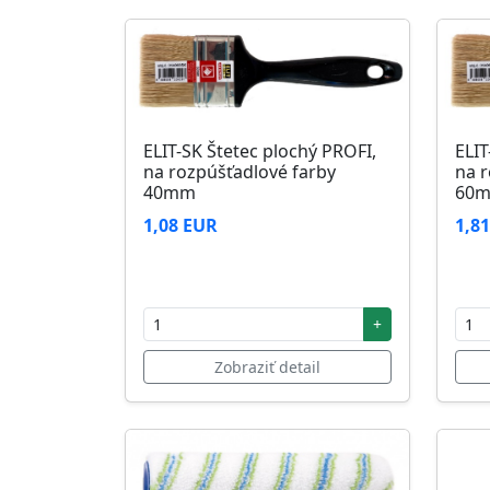
ELIT-SK Štetec plochý PROFI,
ELIT
na rozpúšťadlové farby
na r
40mm
60
1,08 EUR
1,8
+
Zobraziť detail