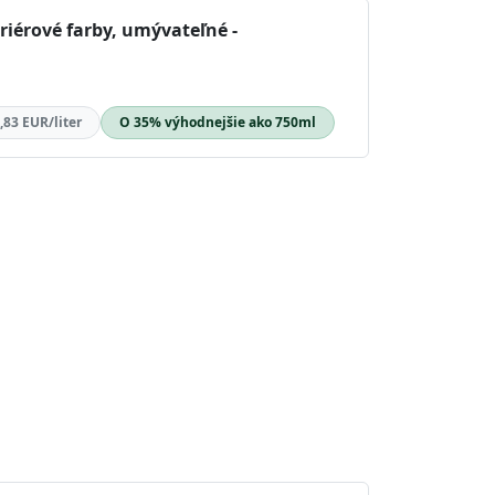
riérové farby, umývateľné -
,83 EUR/liter
O 35% výhodnejšie ako 750ml