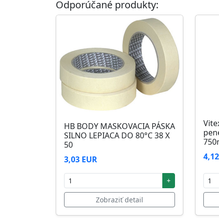
Odporúčané produkty:
Skladovanie
48 mesiacov v orig. uzavretých obaloch med
Vite
HB BODY MASKOVACIA PÁSKA
pen
SILNO LEPIACA DO 80°C 38 X
750
50
4,1
3,03 EUR
+
Zobraziť detail