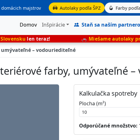
aj domácich majstrov
Autolaky podľa ŠPZ
Farby podľa
Domov
Inšpirácie
Staň sa naším partner
n teraz!
🚗
Miešame autolaky presne podľa 
, umývateľné – vodouriediteľné
teriérové farby, umývateľné –
Kalkulačka spotreby
Plocha (m²)
Odporúčané množstvo: