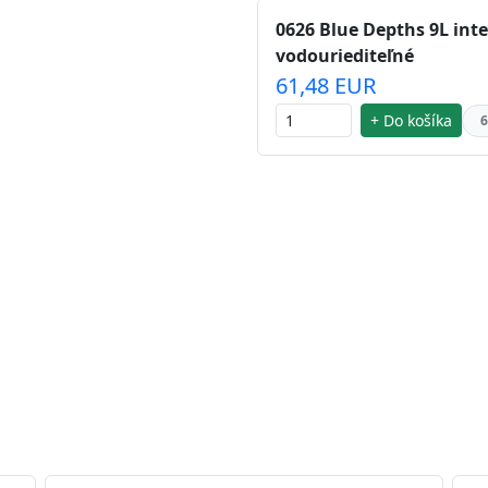
0626 Blue Depths 9L inte
vodouriediteľné
61,48 EUR
+ Do košíka
6
 striebra.
Vďaka svojmu špeciálnemu zloženiu
chu náteru. Preto je
vhodná na nátery priestor s