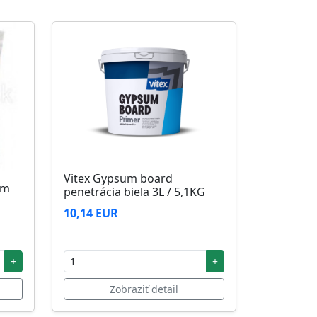
Vitex Gypsum board
5m
penetrácia biela 3L / 5,1KG
10,14 EUR
+
+
Zobraziť detail