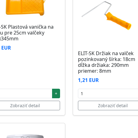
-SK Plastová vanička na
u pre 25cm valčeky
x345mm
6 EUR
ELIT-SK Držiak na valček
pozinkovaný šírka: 18cm
dĺžka držiaka: 290mm
priemer: 8mm
1,21 EUR
+
Zobraziť detail
Zobraziť detail