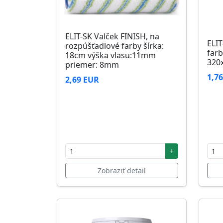
ELIT-SK Valček FINISH, na
ELIT
rozpúšťadlové farby šírka:
farb
18cm výška vlasu:11mm
320
priemer: 8mm
1,7
2,69 EUR
+
Zobraziť detail