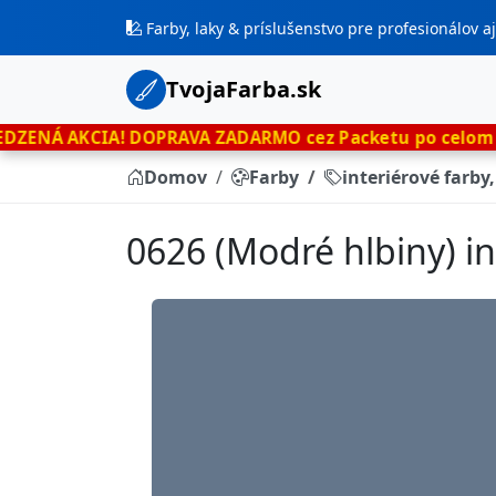
Farby, laky & príslušenstvo pre profesionálov 
TvojaFarba.sk
!
DOPRAVA ZADARMO cez Packetu po celom Slovensku
le
Domov
Farby
interiérové farby
0626 (Modré hlbiny) in