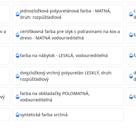
dzanie na bezpečnú likvidáciu.
jednozložková polyuretánová farba - MATNÁ,
c
druh: rozpúšťadlová
d
ikácie
ov a
certifikovná farba pre styk s potravinami na kov a
f
drevo - MATNÁ vodouriediteľná
farba na nábytok - LESKLÁ, vodouriediteľná
f
dvojzložkový vrchný polyuretán LESKLÝ, druh:
d
11)
rozpúšťadlový
d
farba na obkladačky POLOMATNÁ,
ový
f
vodouriediteľná
ené prachu, mastnoty, solí a materiálov so zlou priľnavosťou
syntetická farba vrchná
 Acrylic light putty a prebrúste. Nové alebo porézne povrch
tery Acrylan Unco, Gypsum board alebo Vitex Primer 100% 