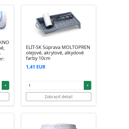
ÁKNO
ELIT-SK Súprava MOLTOPREN
né,
olejové, akrylové, alkydové
m
farby 10cm
r:
1,41 EUR
+
+
Zobraziť detail