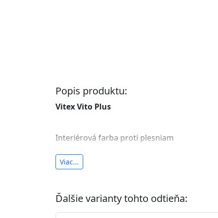
Popis produktu:
Vitex Vito Plus
Interiérová farba proti plesniam
antibakteriálna a umývateľná
Viac...
vysoká krycia schopnosť a výdatnosť
Je interiérová protiplesňová farba s iónmi
Ďalšie varianty tohto odtieňa:
znižuje (o 99,9%) množstvo baktérií na povr