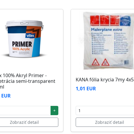
zi 5°C až 25°C
x 100% Akryl Primer -
KANA fólia krycia 7my 4x
etrácia semi-transparent
ml
1,01 EUR
2 EUR
+
Zobraziť detail
Zobraziť detail