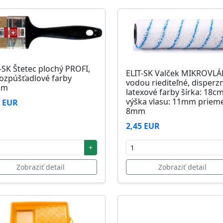
-SK Štetec plochý PROFI,
ELIT-SK Valček MIKROVL
ozpúšťadlové farby
vodou riediteľné, disperz
mm
latexové farby šírka: 18c
výška vlasu: 11mm prieme
1 EUR
8mm
2,45 EUR
+
Zobraziť detail
Zobraziť detail