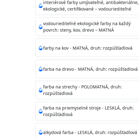
vysokými nárokmi na hygienickú čistotu 
interiérové farby umývateľné, antibakteriálne,
sály, potravinárske priestory, detské izby,
ekologické, certifikované – vodouriediteľné
vhodná aj do bežných priestorov.
Je plne u
zachovaní priedušnosti vodných pár z natre
vodouriediteľné ekologické farby na každý
povrch: steny, kov, drevo – MATNÁ
vysokú výdatnosť a výborný rozliv. Je možné 
farby na kov - MATNÁ, druh: rozpúšťadlová
Odtieň
: Biela + je možné tónovať podľa RAL
farba na drevo - MATNÁ, druh: rozpúšťadlová
Informácie k aplikácií
Pred použitím farbu narieďte do 10% vodou 
vrstvu štetcom, valčekom alebo striekacou 
farba na strechy - POLOMATNÁ, druh:
4hod/23°C je možné aplikovať ďalšiu vrstvu
rozpúšťadlová
teplotou sa doba schnutia predlžuje.
farba na priemyselné stroje - LESKLÁ, druh:
rozpúšťadlová
Neaplikujte pri teplote pod 5°C a nad teplotu
alkydová farba - LESKLÁ, druh: rozpúšťadlová