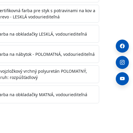
ertifikovná farba pre styk s potravinami na kov a
revo - LESKLÁ vodouriediteľná
arba na obkladačky LESKLÁ, vodouriediteľná
arba na nábytok - POLOMATNÁ, vodouriediteľná
vojzložkový vrchný polyuretán POLOMATNÝ,
ruh: rozpúšťadlový
arba na obkladačky MATNÁ, vodouriediteľná
. Otvory alebo trhliny vyplňte
y natreté menej kvalitnými farbami
a na škvrny použite Blanco eco