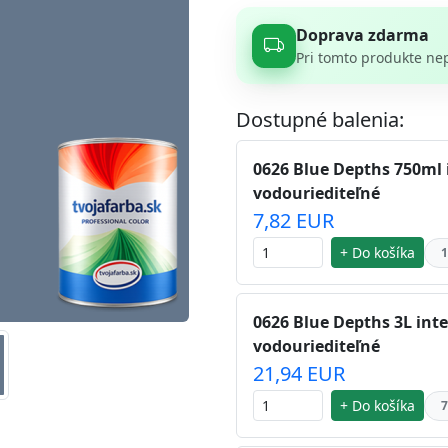
Doprava zdarma
Pri tomto produkte ne
Dostupné balenia:
0626 Blue Depths 750ml 
vodouriediteľné
7,82 EUR
+ Do košíka
1
0626 Blue Depths 3L inte
vodouriediteľné
21,94 EUR
+ Do košíka
7