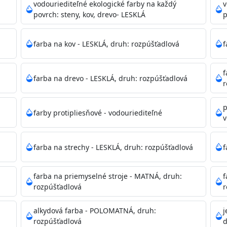
ako sú nemocnice, pôrodnice, operačné
vodouriediteľné ekologické farby na každý
v
 školy, škôlky, telocvične, a samozrejme je
povrch: steny, kov, drevo- LESKLÁ
p
mývateľná (trieda 2 podľa EN 13300) pri
tých povrchov. Má vynikajúcu kryciu schopnosť,
farba na kov - LESKLÁ, druh: rozpúšťadlová
f
ju tónovať v bohatej škále odtieňov.
f
farba na drevo - LESKLÁ, druh: rozpúšťadlová
, NCS, Pantone
r
p
farby protipliesňové - vodouriediteľné
v
podľa spôsobu aplikácie. Dobre premiešajte a občas opakuj
pištoľou farba zasychá na dotyk po 30-60min./23°C po dok
farba na strechy - LESKLÁ, druh: rozpúšťadlová
f
 náteru. Doba schnutia je závislá na poveternostných podm
farba na priemyselné stroje - MATNÁ, druh:
f
rozpúšťadlová
r
 35°C alebo pri relatívnej vlhkosti nad 80%.
alkydová farba - POLOMATNÁ, druh:
j
rozpúšťadlová
d