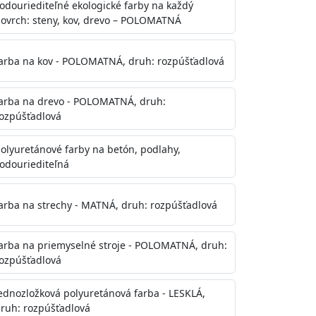
odouriediteľné ekologické farby na každý
ovrch: steny, kov, drevo – POLOMATNÁ
arba na kov - POLOMATNÁ, druh: rozpúšťadlová
arba na drevo - POLOMATNÁ, druh:
ozpúšťadlová
olyuretánové farby na betón, podlahy,
odouriediteľná
te aj počas náteru. Naneste jednu
onalom preschnutí minimálne 3-
arba na strechy - MATNÁ, druh: rozpúšťadlová
ienkach s vyššou vlhkosťou a nižšou
arba na priemyselné stroje - POLOMATNÁ, druh:
ozpúšťadlová
ednozložková polyuretánová farba - LESKLÁ,
ruh: rozpúšťadlová