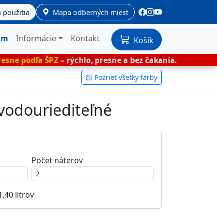
 použitia
Mapa odberných miest
om
Informácie
Kontakt
Košík
ŠPZ
– rýchlo, presne a bez čakania.
🎨 Miešan
Pozrieť všetky farby
 vodouriediteľné
Počet náterov
1.40
litrov