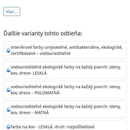
antibakteriálna a umývateľná
Viac...
vysoká krycia schopnosť a výdatnosť
Je interiérová protiplesňová farba s iónmi
Ďalšie varianty tohto odtieňa:
striebra.
Vďaka svojmu špeciálnemu zloženiu
znižuje (o 99,9%) množstvo baktérií na povrchu náteru.
interiérové farby umývateľné, antibakteriálne, ekologické,
Preto je
vhodná na nátery priestor s
certifikované – vodouriediteľné
vysokými nárokmi na hygienickú čistotu ako sú
nemocnice, pôrodnice, operačné
vodouriediteľné ekologické farby na každý povrch: steny,
kov, drevo- LESKLÁ
sály, potravinárske priestory, detské izby, školy,
škôlky, telocvične, a samozrejme je
vodouriediteľné ekologické farby na každý povrch: steny,
vhodná aj do bežných priestorov.
Je plne umývateľná
kov, drevo – POLOMATNÁ
(trieda 2 podľa EN 13300) pri
zachovaní priedušnosti vodných pár z natretých
vodouriediteľné ekologické farby na každý povrch: steny,
povrchov. Má vynikajúcu kryciu schopnosť,
kov, drevo – MATNÁ
vysokú výdatnosť a výborný rozliv. Je možné ju tónovať v
bohatej škále odtieňov.
farba na kov - LESKLÁ, druh: rozpúšťadlová