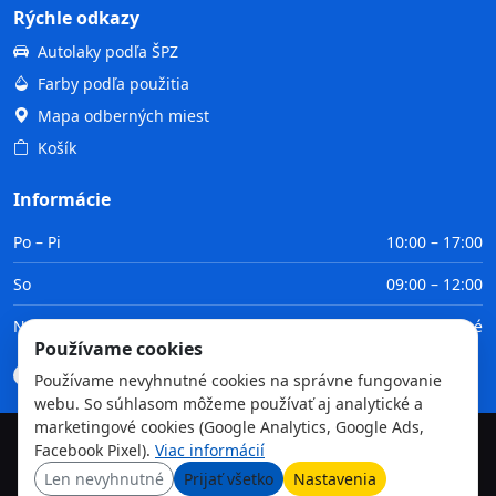
Rýchle odkazy
Autolaky podľa ŠPZ
Farby podľa použitia
Mapa odberných miest
Košík
Informácie
Po – Pi
10:00 – 17:00
So
09:00 – 12:00
Ne
Zatvorené
Používame cookies
Doprava
Platba
Obchodné podmienky
GDPR
Používame nevyhnutné cookies na správne fungovanie
webu. So súhlasom môžeme používať aj analytické a
marketingové cookies (Google Analytics, Google Ads,
Facebook Pixel).
Viac informácií
©
2026
TvojaFarba.sk • Všetky práva vyhradené
Len nevyhnutné
Prijať všetko
Nastavenia
GDPR
Obchodné podmienky
Doprava
Platba