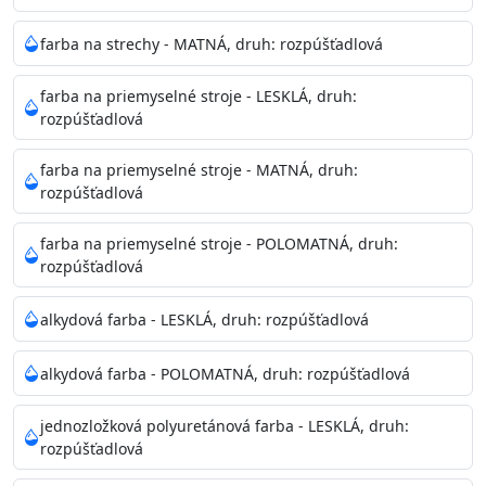
pri relatívnej vlhkosti nad 80%.
farba na strechy - MATNÁ, druh: rozpúšťadlová
Nepoužitá farba vyžaduje špeciálne zaobchádzanie na
farba na priemyselné stroje - LESKLÁ, druh:
bezpečnú likvidáciu.
rozpúšťadlová
Riedenie
farba na priemyselné stroje - MATNÁ, druh:
: do 10% vodou, podľa spôsobu aplikácie
rozpúšťadlová
Doba schnutia na dotyk
: 30-60 minut
Doba na druhý náter
: 3-4 hodiny
farba na priemyselné stroje - POLOMATNÁ, druh:
Balenie
: 750ml, 1l, 3l, 9l, 15l
rozpúšťadlová
Výdatnosť na jednu vrstvu
: 13-16 m2/l
Aplikácia
: štetec, valček, striekacia pištoľ
alkydová farba - LESKLÁ, druh: rozpúšťadlová
Povrchová úprava
: 1
Je možné tónovať v systéme Colorfull
: áno
alkydová farba - POLOMATNÁ, druh: rozpúšťadlová
Merná hmotnosť
: 1,54 ± 0,02 Kg / L (ISO 2811)
Čistenie
: vodou
jednozložková polyuretánová farba - LESKLÁ, druh:
rozpúšťadlová
Príprava povrchu