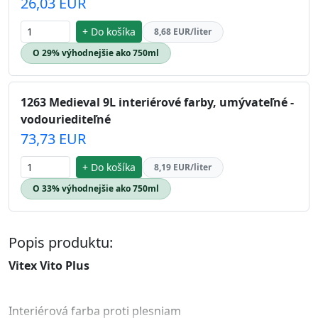
26,03 EUR
+ Do košíka
8,68 EUR/liter
O 29% výhodnejšie ako 750ml
1263 Medieval 9L interiérové farby, umývateľné -
vodouriediteľné
73,73 EUR
+ Do košíka
8,19 EUR/liter
O 33% výhodnejšie ako 750ml
Popis produktu:
Vitex Vito Plus
Interiérová farba proti plesniam