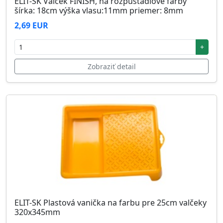
ELIT-SK Valček FINISH, na rozpúšťadlové farby
šírka: 18cm výška vlasu:11mm priemer: 8mm
2,69 EUR
+
Zobraziť detail
ELIT-SK Plastová vanička na farbu pre 25cm valčeky
320x345mm