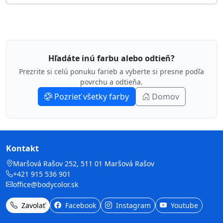
Hľadáte inú farbu alebo odtieň?
Prezrite si celú ponuku farieb a vyberte si presne podľa
povrchu a odtieňa.
Pozrieť všetky farby
Domov
Kontakt
Maršová Rašov 252, 511 01 Maršová Rašov
+421 915 536 901
office@bodycolor.sk
Zavolať
Facebook
Instagram
Youtube