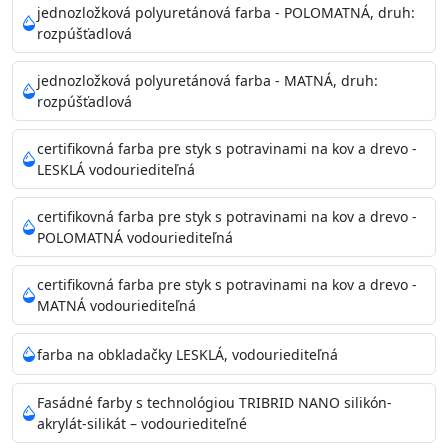
Povrchy musia byť hladké, čisté, suché, zbavené prachu,
jednozložková polyuretánová farba - POLOMATNÁ, druh:
rozpúšťadlová
mastnoty, solí a materiálov so zlou priľnavosťou. Otvory
alebo trhliny vyplňte
jednozložková polyuretánová farba - MATNÁ, druh:
akrylovým tmelom Acrylic putty, Visto alebo Acrylic light
rozpúšťadlová
putty a prebrúste. Nové alebo porézne povrchy natreté
menej kvalitnými farbami
certifikovná farba pre styk s potravinami na kov a drevo -
vždy penetrujte. Odporúčané penetračné nátery
LESKLÁ vodouriediteľná
Acrylan Unco, Gypsum board alebo Vitex Primer 100% a
na škvrny použite Blanco eco
certifikovná farba pre styk s potravinami na kov a drevo -
riediteľné vodou.
POLOMATNÁ vodouriediteľná
certifikovná farba pre styk s potravinami na kov a drevo -
Skladovanie
MATNÁ vodouriediteľná
48 mesiacov v orig. uzavretých obaloch medzi 5°C až
25°C
farba na obkladačky LESKLÁ, vodouriediteľná
Fasádné farby s technológiou TRIBRID NANO silikón-
akrylát-silikát – vodouriediteľné