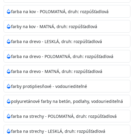
Odtieň
: Biela + je možné tónovať podľa RAL, NCS,
farba na kov - POLOMATNÁ, druh: rozpúšťadlová
Pantone
farby na kov - MATNÁ, druh: rozpúšťadlová
Informácie k aplikácií
farba na drevo - LESKLÁ, druh: rozpúšťadlová
Pred použitím farbu narieďte do 10% vodou podľa
spôsobu aplikácie. Dobre premiešajte a občas opakujte
farba na drevo - POLOMATNÁ, druh: rozpúšťadlová
aj počas náteru. Naneste jednu
vrstvu štetcom, valčekom alebo striekacou pištoľou
farba na drevo - MATNÁ, druh: rozpúšťadlová
farba zasychá na dotyk po 30-60min./23°C po
dokonalom preschnutí minimálne 3-
farby protipliesňové - vodouriediteľné
4hod/23°C je možné aplikovať ďalšiu vrstvu náteru.
Doba schnutia je závislá na poveternostných
polyuretánové farby na betón, podlahy, vodouriediteľná
podmienkach s vyššou vlhkosťou a nižšou
teplotou sa doba schnutia predlžuje.
farba na strechy - POLOMATNÁ, druh: rozpúšťadlová
Neaplikujte pri teplote pod 5°C a nad teplotu 35°C alebo
farba na strechy - LESKLÁ, druh: rozpúšťadlová