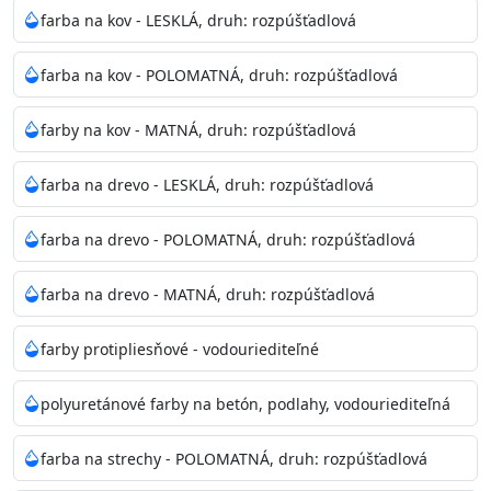
bohatej škále odtieňov.
farba na kov - LESKLÁ, druh: rozpúšťadlová
Odtieň
: Biela + je možné tónovať podľa RAL, NCS,
farba na kov - POLOMATNÁ, druh: rozpúšťadlová
Pantone
farby na kov - MATNÁ, druh: rozpúšťadlová
Informácie k aplikácií
farba na drevo - LESKLÁ, druh: rozpúšťadlová
Pred použitím farbu narieďte do 10% vodou podľa
spôsobu aplikácie. Dobre premiešajte a občas opakujte
farba na drevo - POLOMATNÁ, druh: rozpúšťadlová
aj počas náteru. Naneste jednu
vrstvu štetcom, valčekom alebo striekacou pištoľou
farba na drevo - MATNÁ, druh: rozpúšťadlová
farba zasychá na dotyk po 30-60min./23°C po
dokonalom preschnutí minimálne 3-
farby protipliesňové - vodouriediteľné
4hod/23°C je možné aplikovať ďalšiu vrstvu náteru.
Doba schnutia je závislá na poveternostných
polyuretánové farby na betón, podlahy, vodouriediteľná
podmienkach s vyššou vlhkosťou a nižšou
teplotou sa doba schnutia predlžuje.
farba na strechy - POLOMATNÁ, druh: rozpúšťadlová