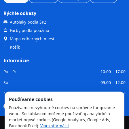
Rýchle odkazy
Autolaky podľa ŠPZ
Farby podľa použitia
Mapa odberných miest
Košík
Informácie
Po – Pi
10:00 – 17:00
So
09:00 – 12:00
Ne
Zatvorené
Používame cookies
Doprava
Platba
Obchodné podmienky
GDPR
Používame nevyhnutné cookies na správne fungovanie
webu. So súhlasom môžeme používať aj analytické a
marketingové cookies (Google Analytics, Google Ads,
Facebook Pixel).
Viac informácií
©
2026
TvojaFarba.sk • Všetky práva vyhradené