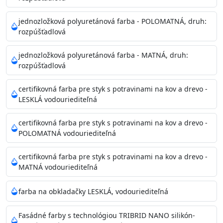
Príprava povrchu
Povrchy musia byť hladké, čisté, suché, zbavené prachu,
jednozložková polyuretánová farba - POLOMATNÁ, druh:
rozpúšťadlová
mastnoty, solí a materiálov so zlou priľnavosťou. Otvory
alebo trhliny vyplňte
jednozložková polyuretánová farba - MATNÁ, druh:
akrylovým tmelom Acrylic putty, Visto alebo Acrylic light
rozpúšťadlová
putty a prebrúste. Nové alebo porézne povrchy natreté
menej kvalitnými farbami
certifikovná farba pre styk s potravinami na kov a drevo -
vždy penetrujte. Odporúčané penetračné nátery
LESKLÁ vodouriediteľná
Acrylan Unco, Gypsum board alebo Vitex Primer 100% a
na škvrny použite Blanco eco
certifikovná farba pre styk s potravinami na kov a drevo -
riediteľné vodou.
POLOMATNÁ vodouriediteľná
certifikovná farba pre styk s potravinami na kov a drevo -
Skladovanie
MATNÁ vodouriediteľná
48 mesiacov v orig. uzavretých obaloch medzi 5°C až
25°C
farba na obkladačky LESKLÁ, vodouriediteľná
Fasádné farby s technológiou TRIBRID NANO silikón-