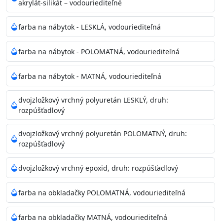
akrylát-silikát – vodouriediteľné
farba na nábytok - LESKLÁ, vodouriediteľná
farba na nábytok - POLOMATNÁ, vodouriediteľná
farba na nábytok - MATNÁ, vodouriediteľná
dvojzložkový vrchný polyuretán LESKLÝ, druh:
rozpúšťadlový
dvojzložkový vrchný polyuretán POLOMATNÝ, druh:
rozpúšťadlový
dvojzložkový vrchný epoxid, druh: rozpúšťadlový
farba na obkladačky POLOMATNÁ, vodouriediteľná
farba na obkladačky MATNÁ, vodouriediteľná