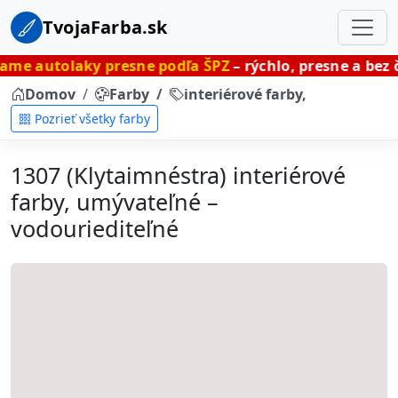
TvojaFarba.sk
y presne podľa ŠPZ
– rýchlo, presne a bez čakania.
Domov
Farby
interiérové farby, umývateľné
Pozrieť všetky farby
1307 (Klytaimnéstra) interiérové
farby, umývateľné –
vodouriediteľné