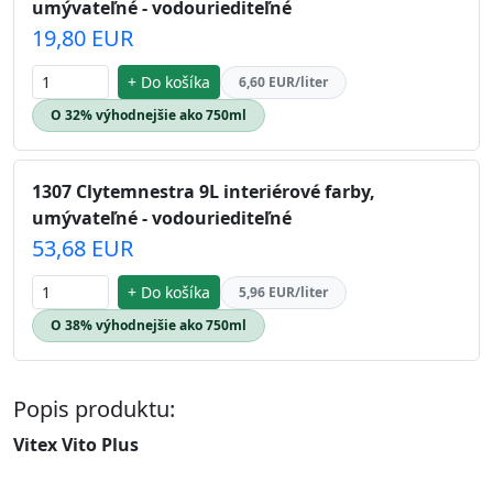
umývateľné - vodouriediteľné
19,80 EUR
+ Do košíka
6,60 EUR/liter
O 32% výhodnejšie ako 750ml
1307 Clytemnestra 9L interiérové farby,
umývateľné - vodouriediteľné
53,68 EUR
+ Do košíka
5,96 EUR/liter
O 38% výhodnejšie ako 750ml
Popis produktu:
Vitex Vito Plus