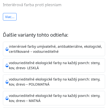
Interiérová farba proti plesniam
antibakteriálna a umývateľná
Viac...
vysoká krycia schopnosť a výdatnosť
Je interiérová protiplesňová farba s iónmi
Ďalšie varianty tohto odtieňa:
striebra.
Vďaka svojmu špeciálnemu zloženiu
znižuje (o 99,9%) množstvo baktérií na povrchu náteru.
interiérové farby umývateľné, antibakteriálne, ekologické,
Preto je
vhodná na nátery priestor s
certifikované – vodouriediteľné
vysokými nárokmi na hygienickú čistotu ako sú
nemocnice, pôrodnice, operačné
vodouriediteľné ekologické farby na každý povrch: steny,
kov, drevo- LESKLÁ
sály, potravinárske priestory, detské izby, školy,
škôlky, telocvične, a samozrejme je
vodouriediteľné ekologické farby na každý povrch: steny,
vhodná aj do bežných priestorov.
Je plne umývateľná
kov, drevo – POLOMATNÁ
(trieda 2 podľa EN 13300) pri
zachovaní priedušnosti vodných pár z natretých
vodouriediteľné ekologické farby na každý povrch: steny,
povrchov. Má vynikajúcu kryciu schopnosť,
kov, drevo – MATNÁ
vysokú výdatnosť a výborný rozliv. Je možné ju tónovať v