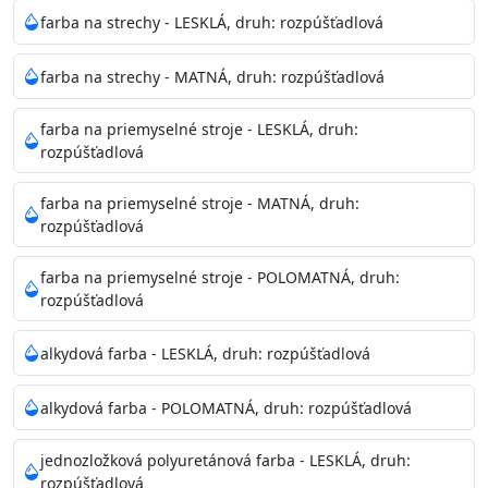
Neaplikujte pri teplote pod 5°C a nad teplotu 35°C alebo
farba na strechy - LESKLÁ, druh: rozpúšťadlová
pri relatívnej vlhkosti nad 80%.
farba na strechy - MATNÁ, druh: rozpúšťadlová
Nepoužitá farba vyžaduje špeciálne zaobchádzanie na
farba na priemyselné stroje - LESKLÁ, druh:
bezpečnú likvidáciu.
rozpúšťadlová
Riedenie
farba na priemyselné stroje - MATNÁ, druh:
: do 10% vodou, podľa spôsobu aplikácie
rozpúšťadlová
Doba schnutia na dotyk
: 30-60 minut
Doba na druhý náter
: 3-4 hodiny
farba na priemyselné stroje - POLOMATNÁ, druh:
Balenie
: 750ml, 1l, 3l, 9l, 15l
rozpúšťadlová
Výdatnosť na jednu vrstvu
: 13-16 m2/l
Aplikácia
: štetec, valček, striekacia pištoľ
alkydová farba - LESKLÁ, druh: rozpúšťadlová
Povrchová úprava
: 1
Je možné tónovať v systéme Colorfull
: áno
alkydová farba - POLOMATNÁ, druh: rozpúšťadlová
Merná hmotnosť
: 1,54 ± 0,02 Kg / L (ISO 2811)
Čistenie
: vodou
jednozložková polyuretánová farba - LESKLÁ, druh:
rozpúšťadlová