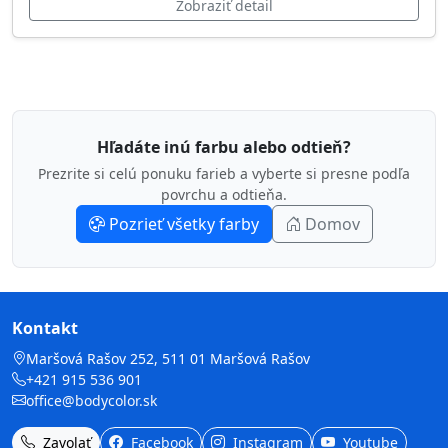
Zobraziť detail
Hľadáte inú farbu alebo odtieň?
Prezrite si celú ponuku farieb a vyberte si presne podľa
povrchu a odtieňa.
Pozrieť všetky farby
Domov
Kontakt
Maršová Rašov 252, 511 01 Maršová Rašov
+421 915 536 901
office@bodycolor.sk
Zavolať
Facebook
Instagram
Youtube