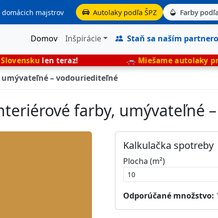
aj domácich majstrov
Autolaky podľa ŠPZ
Farby podľa
Domov
Inšpirácie
Staň sa naším partner
n teraz!
🚗
Miešame autolaky presne podľa 
, umývateľné – vodouriediteľné
nteriérové farby, umývateľné 
Kalkulačka spotreby
Plocha (m²)
Odporúčané množstvo: