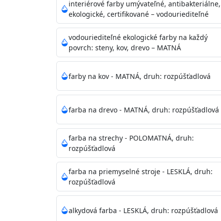
vysokými nárokmi na hygienickú čistotu 
interiérové farby umývateľné, antibakteriálne,
sály, potravinárske priestory, detské izby,
ekologické, certifikované – vodouriediteľné
vhodná aj do bežných priestorov.
Je plne u
zachovaní priedušnosti vodných pár z natre
vodouriediteľné ekologické farby na každý
povrch: steny, kov, drevo – MATNÁ
vysokú výdatnosť a výborný rozliv. Je možné 
farby na kov - MATNÁ, druh: rozpúšťadlová
Odtieň
: Biela + je možné tónovať podľa RAL
farba na drevo - MATNÁ, druh: rozpúšťadlová
Informácie k aplikácií
Pred použitím farbu narieďte do 10% vodou 
vrstvu štetcom, valčekom alebo striekacou 
farba na strechy - POLOMATNÁ, druh:
4hod/23°C je možné aplikovať ďalšiu vrstvu
rozpúšťadlová
teplotou sa doba schnutia predlžuje.
farba na priemyselné stroje - LESKLÁ, druh:
rozpúšťadlová
Neaplikujte pri teplote pod 5°C a nad teplotu
alkydová farba - LESKLÁ, druh: rozpúšťadlová