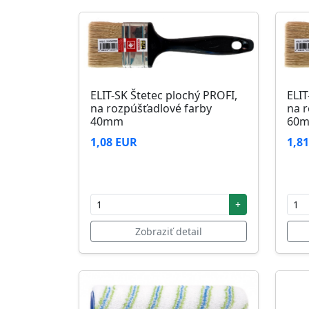
ELIT-SK Štetec plochý PROFI,
ELIT
na rozpúšťadlové farby
na r
40mm
60
1,08 EUR
1,8
+
Zobraziť detail