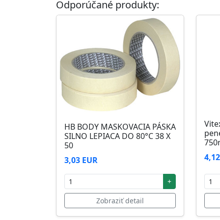
Odporúčané produkty:
Skladovanie
48 mesiacov v orig. uzavretých obaloch med
Vite
HB BODY MASKOVACIA PÁSKA
pen
SILNO LEPIACA DO 80°C 38 X
750
50
4,1
3,03 EUR
+
Zobraziť detail