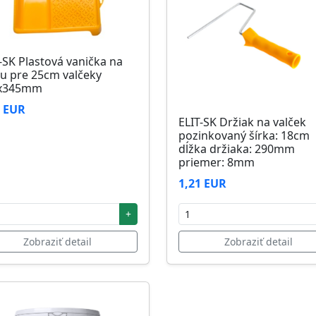
-SK Plastová vanička na
u pre 25cm valčeky
x345mm
6 EUR
ELIT-SK Držiak na valček
pozinkovaný šírka: 18cm
dĺžka držiaka: 290mm
priemer: 8mm
1,21 EUR
+
Zobraziť detail
Zobraziť detail