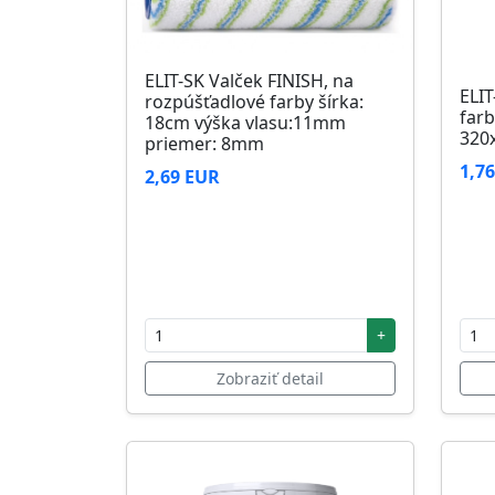
ELIT-SK Valček FINISH, na
ELIT
rozpúšťadlové farby šírka:
farb
18cm výška vlasu:11mm
320
priemer: 8mm
1,7
2,69 EUR
+
Zobraziť detail