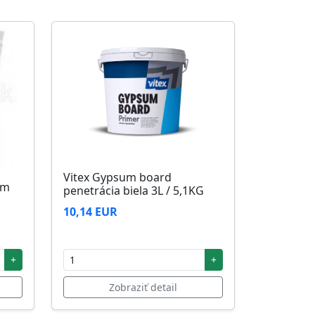
Vitex Gypsum board
5m
penetrácia biela 3L / 5,1KG
10,14 EUR
+
+
Zobraziť detail