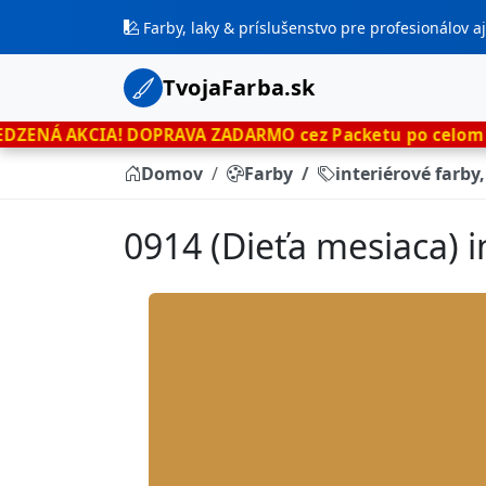
Farby, laky & príslušenstvo pre profesionálov 
TvojaFarba.sk
!
DOPRAVA ZADARMO cez Packetu po celom Slovensku
le
Domov
Farby
interiérové farby
0914 (Dieťa mesiaca) i