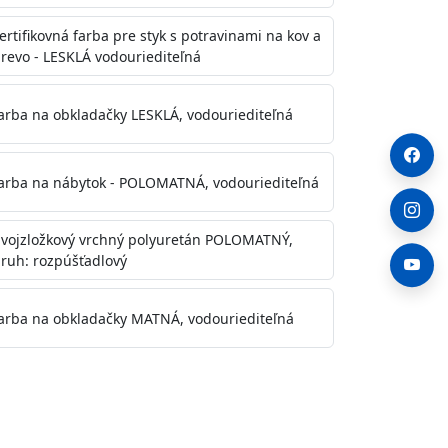
ertifikovná farba pre styk s potravinami na kov a
revo - LESKLÁ vodouriediteľná
arba na obkladačky LESKLÁ, vodouriediteľná
arba na nábytok - POLOMATNÁ, vodouriediteľná
vojzložkový vrchný polyuretán POLOMATNÝ,
ruh: rozpúšťadlový
arba na obkladačky MATNÁ, vodouriediteľná
. Otvory alebo trhliny vyplňte
y natreté menej kvalitnými farbami
a na škvrny použite Blanco eco