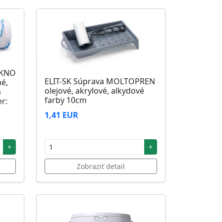
ÁKNO
ELIT-SK Súprava MOLTOPREN
né,
olejové, akrylové, alkydové
m
farby 10cm
r:
1,41 EUR
+
+
Zobraziť detail