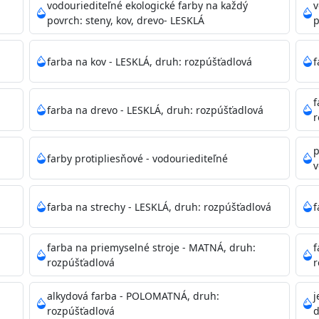
ako sú nemocnice, pôrodnice, operačné
vodouriediteľné ekologické farby na každý
v
 školy, škôlky, telocvične, a samozrejme je
povrch: steny, kov, drevo- LESKLÁ
p
mývateľná (trieda 2 podľa EN 13300) pri
tých povrchov. Má vynikajúcu kryciu schopnosť,
farba na kov - LESKLÁ, druh: rozpúšťadlová
f
ju tónovať v bohatej škále odtieňov.
f
farba na drevo - LESKLÁ, druh: rozpúšťadlová
, NCS, Pantone
r
p
farby protipliesňové - vodouriediteľné
v
podľa spôsobu aplikácie. Dobre premiešajte a občas opakuj
pištoľou farba zasychá na dotyk po 30-60min./23°C po dok
farba na strechy - LESKLÁ, druh: rozpúšťadlová
f
 náteru. Doba schnutia je závislá na poveternostných podm
farba na priemyselné stroje - MATNÁ, druh:
f
rozpúšťadlová
r
 35°C alebo pri relatívnej vlhkosti nad 80%.
alkydová farba - POLOMATNÁ, druh:
j
rozpúšťadlová
d