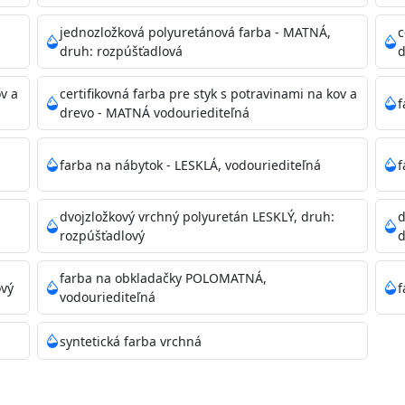
dzanie na bezpečnú likvidáciu.
jednozložková polyuretánová farba - MATNÁ,
c
druh: rozpúšťadlová
d
ikácie
ov a
certifikovná farba pre styk s potravinami na kov a
f
drevo - MATNÁ vodouriediteľná
farba na nábytok - LESKLÁ, vodouriediteľná
f
dvojzložkový vrchný polyuretán LESKLÝ, druh:
d
11)
rozpúšťadlový
d
farba na obkladačky POLOMATNÁ,
ový
f
vodouriediteľná
ené prachu, mastnoty, solí a materiálov so zlou priľnavosťou
syntetická farba vrchná
 Acrylic light putty a prebrúste. Nové alebo porézne povrch
tery Acrylan Unco, Gypsum board alebo Vitex Primer 100% 