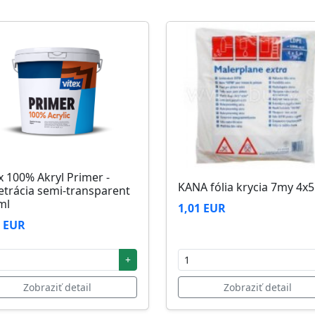
zi 5°C až 25°C
x 100% Akryl Primer -
KANA fólia krycia 7my 4x
etrácia semi-transparent
ml
1,01 EUR
2 EUR
+
Zobraziť detail
Zobraziť detail