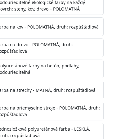
odouriediteľné ekologické farby na každý
ovrch: steny, kov, drevo – POLOMATNÁ
arba na kov - POLOMATNÁ, druh: rozpúšťadlová
arba na drevo - POLOMATNÁ, druh:
ozpúšťadlová
olyuretánové farby na betón, podlahy,
odouriediteľná
te aj počas náteru. Naneste jednu
onalom preschnutí minimálne 3-
arba na strechy - MATNÁ, druh: rozpúšťadlová
ienkach s vyššou vlhkosťou a nižšou
arba na priemyselné stroje - POLOMATNÁ, druh:
ozpúšťadlová
ednozložková polyuretánová farba - LESKLÁ,
ruh: rozpúšťadlová