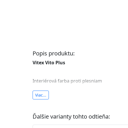
Popis produktu:
Vitex Vito Plus
Interiérová farba proti plesniam
antibakteriálna a umývateľná
Viac...
vysoká krycia schopnosť a výdatnosť
Je interiérová protiplesňová farba s iónmi
Ďalšie varianty tohto odtieňa:
znižuje (o 99,9%) množstvo baktérií na povr