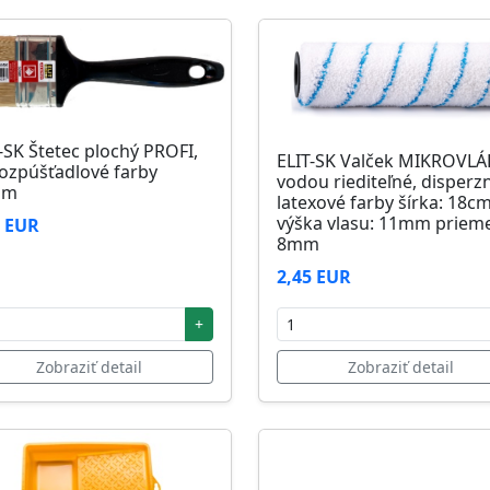
-SK Štetec plochý PROFI,
ELIT-SK Valček MIKROVL
ozpúšťadlové farby
vodou riediteľné, disperz
mm
latexové farby šírka: 18c
výška vlasu: 11mm prieme
1 EUR
8mm
2,45 EUR
+
Zobraziť detail
Zobraziť detail