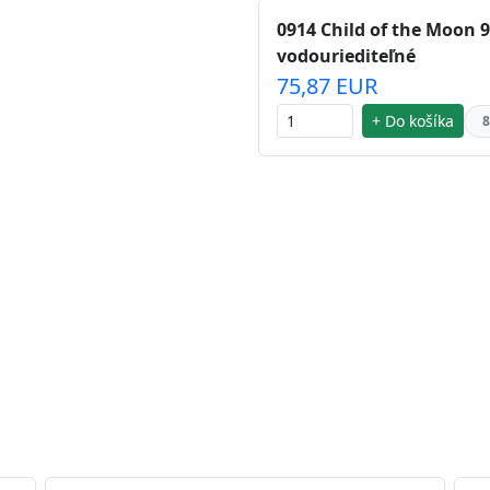
0914 Child of the Moon 9
vodouriediteľné
75,87 EUR
+ Do košíka
8
 striebra.
Vďaka svojmu špeciálnemu zloženiu
chu náteru. Preto je
vhodná na nátery priestor s