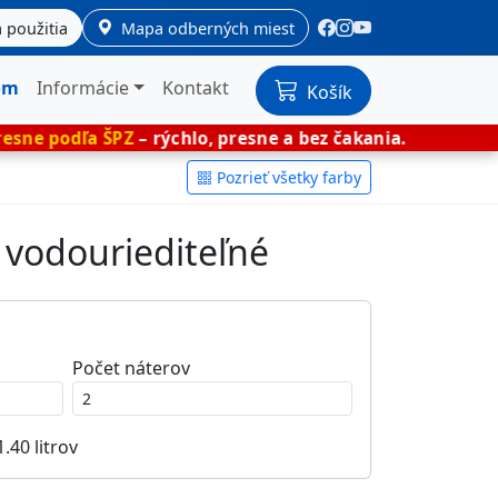
 použitia
Mapa odberných miest
om
Informácie
Kontakt
Košík
ŠPZ
– rýchlo, presne a bez čakania.
🎨 Miešan
Pozrieť všetky farby
– vodouriediteľné
Počet náterov
1.40
litrov