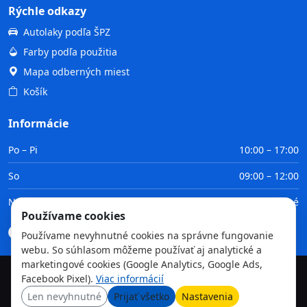
Rýchle odkazy
Autolaky podľa ŠPZ
Farby podľa použitia
Mapa odberných miest
Košík
Informácie
Po – Pi
10:00 – 17:00
So
09:00 – 12:00
Ne
Zatvorené
Používame cookies
Doprava
Platba
Obchodné podmienky
GDPR
Používame nevyhnutné cookies na správne fungovanie
webu. So súhlasom môžeme používať aj analytické a
marketingové cookies (Google Analytics, Google Ads,
Facebook Pixel).
Viac informácií
©
2026
TvojaFarba.sk • Všetky práva vyhradené
Len nevyhnutné
Prijať všetko
Nastavenia
GDPR
Obchodné podmienky
Doprava
Platba