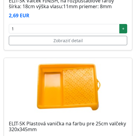
ELIT-SK Valček FINISH, na rozpúšťadlové farby
šírka: 18cm výška vlasu:11mm priemer: 8mm
2,69 EUR
+
Zobraziť detail
ELIT-SK Plastová vanička na farbu pre 25cm valčeky
320x345mm