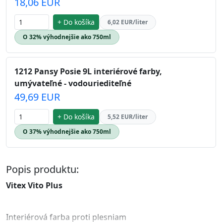
18,06 EUR
+ Do košíka
6,02 EUR/liter
O 32% výhodnejšie ako 750ml
1212 Pansy Posie 9L interiérové farby,
umývateľné - vodouriediteľné
49,69 EUR
+ Do košíka
5,52 EUR/liter
O 37% výhodnejšie ako 750ml
Popis produktu:
Vitex Vito Plus
Interiérová farba proti plesniam