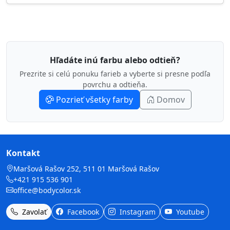
Hľadáte inú farbu alebo odtieň?
Prezrite si celú ponuku farieb a vyberte si presne podľa
povrchu a odtieňa.
Pozrieť všetky farby
Domov
Kontakt
Maršová Rašov 252, 511 01 Maršová Rašov
+421 915 536 901
office@bodycolor.sk
Zavolať
Facebook
Instagram
Youtube