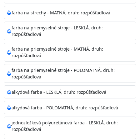
pri relatívnej vlhkosti nad 80%.
farba na strechy - MATNÁ, druh: rozpúšťadlová
Nepoužitá farba vyžaduje špeciálne zaobchádzanie na
farba na priemyselné stroje - LESKLÁ, druh:
bezpečnú likvidáciu.
rozpúšťadlová
Riedenie
farba na priemyselné stroje - MATNÁ, druh:
: do 10% vodou, podľa spôsobu aplikácie
rozpúšťadlová
Doba schnutia na dotyk
: 30-60 minut
Doba na druhý náter
: 3-4 hodiny
farba na priemyselné stroje - POLOMATNÁ, druh:
Balenie
: 750ml, 1l, 3l, 9l, 15l
rozpúšťadlová
Výdatnosť na jednu vrstvu
: 13-16 m2/l
Aplikácia
: štetec, valček, striekacia pištoľ
alkydová farba - LESKLÁ, druh: rozpúšťadlová
Povrchová úprava
: 1
Je možné tónovať v systéme Colorfull
: áno
alkydová farba - POLOMATNÁ, druh: rozpúšťadlová
Merná hmotnosť
: 1,54 ± 0,02 Kg / L (ISO 2811)
Čistenie
: vodou
jednozložková polyuretánová farba - LESKLÁ, druh:
rozpúšťadlová
Príprava povrchu