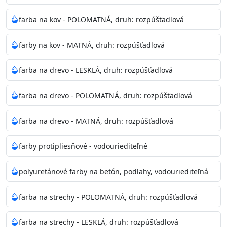
Odtieň
: Biela + je možné tónovať podľa RAL, NCS,
farba na kov - POLOMATNÁ, druh: rozpúšťadlová
Pantone
farby na kov - MATNÁ, druh: rozpúšťadlová
Informácie k aplikácií
farba na drevo - LESKLÁ, druh: rozpúšťadlová
Pred použitím farbu narieďte do 10% vodou podľa
spôsobu aplikácie. Dobre premiešajte a občas opakujte
farba na drevo - POLOMATNÁ, druh: rozpúšťadlová
aj počas náteru. Naneste jednu
vrstvu štetcom, valčekom alebo striekacou pištoľou
farba na drevo - MATNÁ, druh: rozpúšťadlová
farba zasychá na dotyk po 30-60min./23°C po
dokonalom preschnutí minimálne 3-
farby protipliesňové - vodouriediteľné
4hod/23°C je možné aplikovať ďalšiu vrstvu náteru.
Doba schnutia je závislá na poveternostných
polyuretánové farby na betón, podlahy, vodouriediteľná
podmienkach s vyššou vlhkosťou a nižšou
teplotou sa doba schnutia predlžuje.
farba na strechy - POLOMATNÁ, druh: rozpúšťadlová
Neaplikujte pri teplote pod 5°C a nad teplotu 35°C alebo
farba na strechy - LESKLÁ, druh: rozpúšťadlová