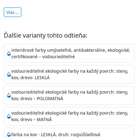
antibakteriálna a umývateľná
Viac...
vysoká krycia schopnosť a výdatnosť
Je interiérová protiplesňová farba s iónmi
Ďalšie varianty tohto odtieňa:
striebra.
Vďaka svojmu špeciálnemu zloženiu
znižuje (o 99,9%) množstvo baktérií na povrchu náteru.
interiérové farby umývateľné, antibakteriálne, ekologické,
Preto je
vhodná na nátery priestor s
certifikované – vodouriediteľné
vysokými nárokmi na hygienickú čistotu ako sú
nemocnice, pôrodnice, operačné
vodouriediteľné ekologické farby na každý povrch: steny,
kov, drevo- LESKLÁ
sály, potravinárske priestory, detské izby, školy,
škôlky, telocvične, a samozrejme je
vodouriediteľné ekologické farby na každý povrch: steny,
vhodná aj do bežných priestorov.
Je plne umývateľná
kov, drevo – POLOMATNÁ
(trieda 2 podľa EN 13300) pri
zachovaní priedušnosti vodných pár z natretých
vodouriediteľné ekologické farby na každý povrch: steny,
povrchov. Má vynikajúcu kryciu schopnosť,
kov, drevo – MATNÁ
vysokú výdatnosť a výborný rozliv. Je možné ju tónovať v
bohatej škále odtieňov.
farba na kov - LESKLÁ, druh: rozpúšťadlová