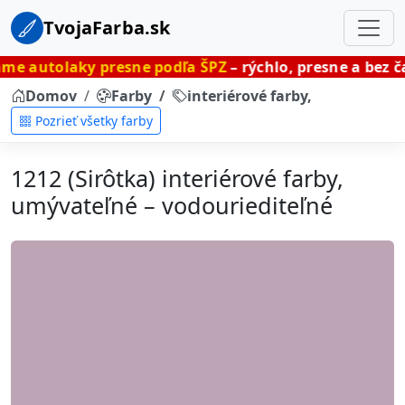
TvojaFarba.sk
y presne podľa ŠPZ
– rýchlo, presne a bez čakania.
Domov
Farby
interiérové farby, umývateľné
Pozrieť všetky farby
1212 (Sirôtka) interiérové farby,
umývateľné – vodouriediteľné