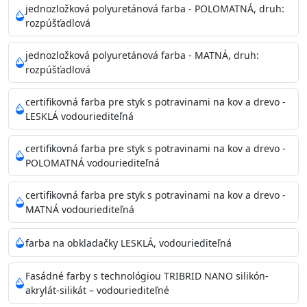
Povrchy musia byť hladké, čisté, suché, zbavené prachu,
jednozložková polyuretánová farba - POLOMATNÁ, druh:
rozpúšťadlová
mastnoty, solí a materiálov so zlou priľnavosťou. Otvory
alebo trhliny vyplňte
jednozložková polyuretánová farba - MATNÁ, druh:
akrylovým tmelom Acrylic putty, Visto alebo Acrylic light
rozpúšťadlová
putty a prebrúste. Nové alebo porézne povrchy natreté
menej kvalitnými farbami
certifikovná farba pre styk s potravinami na kov a drevo -
vždy penetrujte. Odporúčané penetračné nátery
LESKLÁ vodouriediteľná
Acrylan Unco, Gypsum board alebo Vitex Primer 100% a
na škvrny použite Blanco eco
certifikovná farba pre styk s potravinami na kov a drevo -
riediteľné vodou.
POLOMATNÁ vodouriediteľná
certifikovná farba pre styk s potravinami na kov a drevo -
Skladovanie
MATNÁ vodouriediteľná
48 mesiacov v orig. uzavretých obaloch medzi 5°C až
25°C
farba na obkladačky LESKLÁ, vodouriediteľná
Fasádné farby s technológiou TRIBRID NANO silikón-
akrylát-silikát – vodouriediteľné