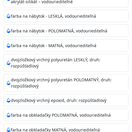
akrylát-silikát – vodouriediteľné
farba na nábytok - LESKLÁ, vodouriediteľná
farba na nábytok - POLOMATNÁ, vodouriediteľná
farba na nábytok - MATNÁ, vodouriediteľná
dvojzložkový vrchný polyuretán LESKLÝ, druh:
rozpúšťadlový
dvojzložkový vrchný polyuretán POLOMATNÝ, druh:
rozpúšťadlový
dvojzložkový vrchný epoxid, druh: rozpúšťadlový
farba na obkladačky POLOMATNÁ, vodouriediteľná
farba na obkladačky MATNÁ, vodouriediteľná