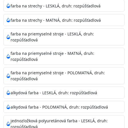
Neaplikujte pri teplote pod 5°C a nad teplotu 35°C alebo
farba na strechy - LESKLÁ, druh: rozpúšťadlová
pri relatívnej vlhkosti nad 80%.
farba na strechy - MATNÁ, druh: rozpúšťadlová
Nepoužitá farba vyžaduje špeciálne zaobchádzanie na
farba na priemyselné stroje - LESKLÁ, druh:
bezpečnú likvidáciu.
rozpúšťadlová
Riedenie
farba na priemyselné stroje - MATNÁ, druh:
: do 10% vodou, podľa spôsobu aplikácie
rozpúšťadlová
Doba schnutia na dotyk
: 30-60 minut
Doba na druhý náter
: 3-4 hodiny
farba na priemyselné stroje - POLOMATNÁ, druh:
Balenie
: 750ml, 1l, 3l, 9l, 15l
rozpúšťadlová
Výdatnosť na jednu vrstvu
: 13-16 m2/l
Aplikácia
: štetec, valček, striekacia pištoľ
alkydová farba - LESKLÁ, druh: rozpúšťadlová
Povrchová úprava
: 1
Je možné tónovať v systéme Colorfull
: áno
alkydová farba - POLOMATNÁ, druh: rozpúšťadlová
Merná hmotnosť
: 1,54 ± 0,02 Kg / L (ISO 2811)
Čistenie
: vodou
jednozložková polyuretánová farba - LESKLÁ, druh:
rozpúšťadlová