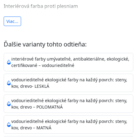
Interiérová farba proti plesniam
antibakteriálna a umývateľná
Viac...
vysoká krycia schopnosť a výdatnosť
Je interiérová protiplesňová farba s iónmi
Ďalšie varianty tohto odtieňa:
striebra.
Vďaka svojmu špeciálnemu zloženiu
znižuje (o 99,9%) množstvo baktérií na povrchu náteru.
interiérové farby umývateľné, antibakteriálne, ekologické,
Preto je
vhodná na nátery priestor s
certifikované – vodouriediteľné
vysokými nárokmi na hygienickú čistotu ako sú
nemocnice, pôrodnice, operačné
vodouriediteľné ekologické farby na každý povrch: steny,
kov, drevo- LESKLÁ
sály, potravinárske priestory, detské izby, školy,
škôlky, telocvične, a samozrejme je
vodouriediteľné ekologické farby na každý povrch: steny,
vhodná aj do bežných priestorov.
Je plne umývateľná
kov, drevo – POLOMATNÁ
(trieda 2 podľa EN 13300) pri
zachovaní priedušnosti vodných pár z natretých
vodouriediteľné ekologické farby na každý povrch: steny,
povrchov. Má vynikajúcu kryciu schopnosť,
kov, drevo – MATNÁ
vysokú výdatnosť a výborný rozliv. Je možné ju tónovať v