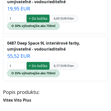
umývateľné - vodouriediteľné
19,95 EUR
+ Do košíka
6,65 EUR/liter
O 30% výhodnejšie ako 750ml
0487 Deep Space 9L interiérové farby,
umývateľné - vodouriediteľné
55,52 EUR
+ Do košíka
6,17 EUR/liter
O 35% výhodnejšie ako 750ml
Popis produktu:
Vitex Vito Plus