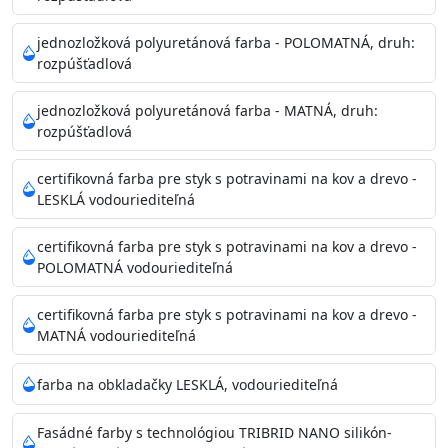
Príprava povrchu
Povrchy musia byť hladké, čisté, suché, zbavené prachu,
jednozložková polyuretánová farba - POLOMATNÁ, druh:
rozpúšťadlová
mastnoty, solí a materiálov so zlou priľnavosťou. Otvory
alebo trhliny vyplňte
jednozložková polyuretánová farba - MATNÁ, druh:
akrylovým tmelom Acrylic putty, Visto alebo Acrylic light
rozpúšťadlová
putty a prebrúste. Nové alebo porézne povrchy natreté
menej kvalitnými farbami
certifikovná farba pre styk s potravinami na kov a drevo -
vždy penetrujte. Odporúčané penetračné nátery
LESKLÁ vodouriediteľná
Acrylan Unco, Gypsum board alebo Vitex Primer 100% a
na škvrny použite Blanco eco
certifikovná farba pre styk s potravinami na kov a drevo -
riediteľné vodou.
POLOMATNÁ vodouriediteľná
certifikovná farba pre styk s potravinami na kov a drevo -
Skladovanie
MATNÁ vodouriediteľná
48 mesiacov v orig. uzavretých obaloch medzi 5°C až
25°C
farba na obkladačky LESKLÁ, vodouriediteľná
Fasádné farby s technológiou TRIBRID NANO silikón-