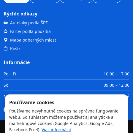
Rýchle odkazy
Autolaky podľa ŠPZ
Farby podľa použitia
Mapa odberných miest
Košík
Informácie
Po – Pi
10:00 – 17:00
So
09:00 – 12:00
Ne
Zatvorené
Používame cookies
Doprava
Platba
Obchodné podmienky
GDPR
Používame nevyhnutné cookies na správne fungovanie
webu. So súhlasom môžeme používať aj analytické a
marketingové cookies (Google Analytics, Google Ads,
Facebook Pixel).
Viac informácií
©
2026
TvojaFarba.sk • Všetky práva vyhradené