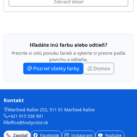
Zobraziť detail
Hľadáte inú farbu alebo odtieň?
Prezrite si celú ponuku farieb a vyberte si presne podľa
povrchu a odtieňa.
Pozrieť všetky farby
Domov
Kontakt
Maršová Rašov 252, 511 01 Maršová Rašov
+421 915 536 901
office@bodycolor.sk
Zavolať
Facebook
Instagram
Youtube