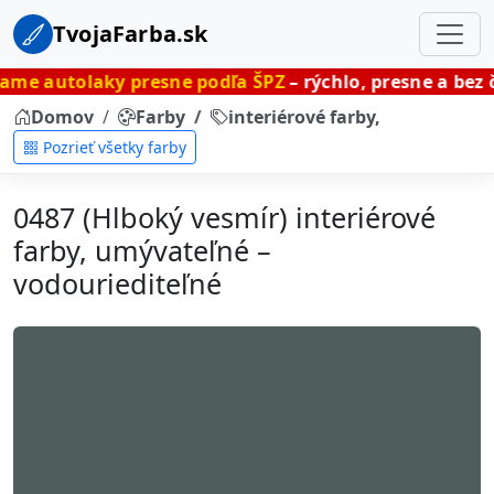
TvojaFarba.sk
y presne podľa ŠPZ
– rýchlo, presne a bez čakania.
Domov
Farby
interiérové farby, umývateľné
Pozrieť všetky farby
0487 (Hlboký vesmír) interiérové
farby, umývateľné –
vodouriediteľné