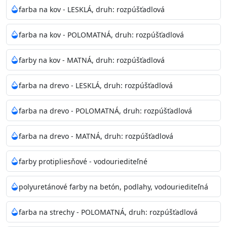
bohatej škále odtieňov.
farba na kov - LESKLÁ, druh: rozpúšťadlová
Odtieň
: Biela + je možné tónovať podľa RAL, NCS,
farba na kov - POLOMATNÁ, druh: rozpúšťadlová
Pantone
farby na kov - MATNÁ, druh: rozpúšťadlová
Informácie k aplikácií
farba na drevo - LESKLÁ, druh: rozpúšťadlová
Pred použitím farbu narieďte do 10% vodou podľa
spôsobu aplikácie. Dobre premiešajte a občas opakujte
farba na drevo - POLOMATNÁ, druh: rozpúšťadlová
aj počas náteru. Naneste jednu
vrstvu štetcom, valčekom alebo striekacou pištoľou
farba na drevo - MATNÁ, druh: rozpúšťadlová
farba zasychá na dotyk po 30-60min./23°C po
dokonalom preschnutí minimálne 3-
farby protipliesňové - vodouriediteľné
4hod/23°C je možné aplikovať ďalšiu vrstvu náteru.
Doba schnutia je závislá na poveternostných
polyuretánové farby na betón, podlahy, vodouriediteľná
podmienkach s vyššou vlhkosťou a nižšou
teplotou sa doba schnutia predlžuje.
farba na strechy - POLOMATNÁ, druh: rozpúšťadlová