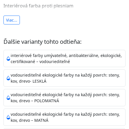
Interiérová farba proti plesniam
antibakteriálna a umývateľná
Viac...
vysoká krycia schopnosť a výdatnosť
Je interiérová protiplesňová farba s iónmi
Ďalšie varianty tohto odtieňa:
striebra.
Vďaka svojmu špeciálnemu zloženiu
znižuje (o 99,9%) množstvo baktérií na povrchu náteru.
interiérové farby umývateľné, antibakteriálne, ekologické,
Preto je
vhodná na nátery priestor s
certifikované – vodouriediteľné
vysokými nárokmi na hygienickú čistotu ako sú
nemocnice, pôrodnice, operačné
vodouriediteľné ekologické farby na každý povrch: steny,
kov, drevo- LESKLÁ
sály, potravinárske priestory, detské izby, školy,
škôlky, telocvične, a samozrejme je
vodouriediteľné ekologické farby na každý povrch: steny,
vhodná aj do bežných priestorov.
Je plne umývateľná
kov, drevo – POLOMATNÁ
(trieda 2 podľa EN 13300) pri
zachovaní priedušnosti vodných pár z natretých
vodouriediteľné ekologické farby na každý povrch: steny,
povrchov. Má vynikajúcu kryciu schopnosť,
kov, drevo – MATNÁ
vysokú výdatnosť a výborný rozliv. Je možné ju tónovať v