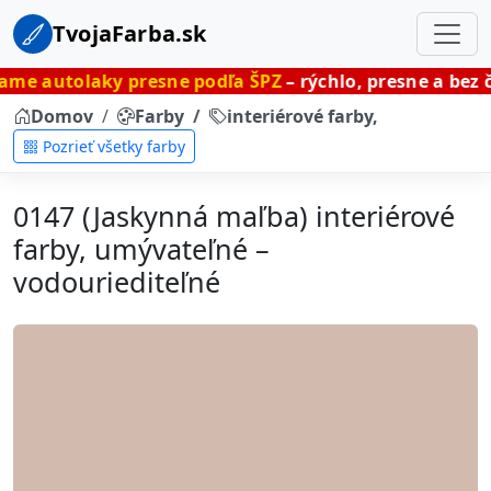
TvojaFarba.sk
y presne podľa ŠPZ
– rýchlo, presne a bez čakania.
Domov
Farby
interiérové farby, umývateľné
Pozrieť všetky farby
0147 (Jaskynná maľba) interiérové
farby, umývateľné –
vodouriediteľné