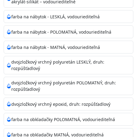
akrylát-silikát – vodouriediteľné
farba na nábytok - LESKLÁ, vodouriediteľná
farba na nábytok - POLOMATNÁ, vodouriediteľná
farba na nábytok - MATNÁ, vodouriediteľná
dvojzložkový vrchný polyuretán LESKLÝ, druh:
rozpúšťadlový
dvojzložkový vrchný polyuretán POLOMATNÝ, druh:
rozpúšťadlový
dvojzložkový vrchný epoxid, druh: rozpúšťadlový
farba na obkladačky POLOMATNÁ, vodouriediteľná
farba na obkladačky MATNÁ, vodouriediteľná