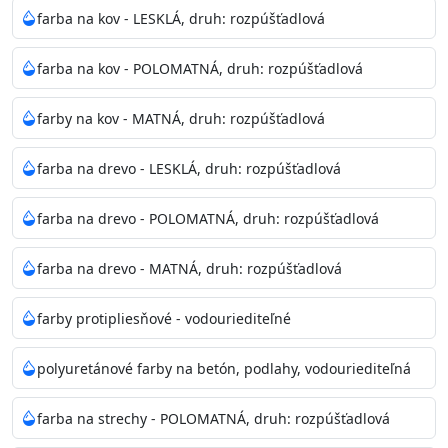
bohatej škále odtieňov.
farba na kov - LESKLÁ, druh: rozpúšťadlová
Odtieň
: Biela + je možné tónovať podľa RAL, NCS,
farba na kov - POLOMATNÁ, druh: rozpúšťadlová
Pantone
farby na kov - MATNÁ, druh: rozpúšťadlová
Informácie k aplikácií
farba na drevo - LESKLÁ, druh: rozpúšťadlová
Pred použitím farbu narieďte do 10% vodou podľa
spôsobu aplikácie. Dobre premiešajte a občas opakujte
farba na drevo - POLOMATNÁ, druh: rozpúšťadlová
aj počas náteru. Naneste jednu
vrstvu štetcom, valčekom alebo striekacou pištoľou
farba na drevo - MATNÁ, druh: rozpúšťadlová
farba zasychá na dotyk po 30-60min./23°C po
dokonalom preschnutí minimálne 3-
farby protipliesňové - vodouriediteľné
4hod/23°C je možné aplikovať ďalšiu vrstvu náteru.
Doba schnutia je závislá na poveternostných
polyuretánové farby na betón, podlahy, vodouriediteľná
podmienkach s vyššou vlhkosťou a nižšou
teplotou sa doba schnutia predlžuje.
farba na strechy - POLOMATNÁ, druh: rozpúšťadlová