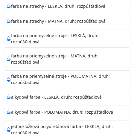
Neaplikujte pri teplote pod 5°C a nad teplotu 35°C alebo
farba na strechy - LESKLÁ, druh: rozpúšťadlová
pri relatívnej vlhkosti nad 80%.
farba na strechy - MATNÁ, druh: rozpúšťadlová
Nepoužitá farba vyžaduje špeciálne zaobchádzanie na
farba na priemyselné stroje - LESKLÁ, druh:
bezpečnú likvidáciu.
rozpúšťadlová
Riedenie
farba na priemyselné stroje - MATNÁ, druh:
: do 10% vodou, podľa spôsobu aplikácie
rozpúšťadlová
Doba schnutia na dotyk
: 30-60 minut
Doba na druhý náter
: 3-4 hodiny
farba na priemyselné stroje - POLOMATNÁ, druh:
Balenie
: 750ml, 1l, 3l, 9l, 15l
rozpúšťadlová
Výdatnosť na jednu vrstvu
: 13-16 m2/l
Aplikácia
: štetec, valček, striekacia pištoľ
alkydová farba - LESKLÁ, druh: rozpúšťadlová
Povrchová úprava
: 1
Je možné tónovať v systéme Colorfull
: áno
alkydová farba - POLOMATNÁ, druh: rozpúšťadlová
Merná hmotnosť
: 1,54 ± 0,02 Kg / L (ISO 2811)
Čistenie
: vodou
jednozložková polyuretánová farba - LESKLÁ, druh:
rozpúšťadlová