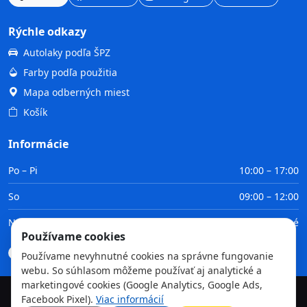
Rýchle odkazy
Autolaky podľa ŠPZ
Farby podľa použitia
Mapa odberných miest
Košík
Informácie
Po – Pi
10:00 – 17:00
So
09:00 – 12:00
Ne
Zatvorené
Používame cookies
Doprava
Platba
Obchodné podmienky
GDPR
Používame nevyhnutné cookies na správne fungovanie
webu. So súhlasom môžeme používať aj analytické a
marketingové cookies (Google Analytics, Google Ads,
Facebook Pixel).
Viac informácií
©
2026
TvojaFarba.sk • Všetky práva vyhradené