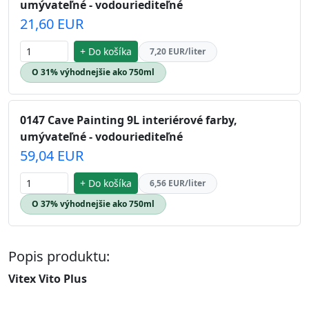
umývateľné - vodouriediteľné
21,60 EUR
+ Do košíka
7,20 EUR/liter
O 31% výhodnejšie ako 750ml
0147 Cave Painting 9L interiérové farby,
umývateľné - vodouriediteľné
59,04 EUR
+ Do košíka
6,56 EUR/liter
O 37% výhodnejšie ako 750ml
Popis produktu:
Vitex Vito Plus