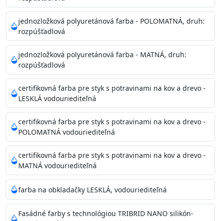
Príprava povrchu
Povrchy musia byť hladké, čisté, suché, zbavené prachu,
jednozložková polyuretánová farba - POLOMATNÁ, druh:
rozpúšťadlová
mastnoty, solí a materiálov so zlou priľnavosťou. Otvory
alebo trhliny vyplňte
jednozložková polyuretánová farba - MATNÁ, druh:
akrylovým tmelom Acrylic putty, Visto alebo Acrylic light
rozpúšťadlová
putty a prebrúste. Nové alebo porézne povrchy natreté
menej kvalitnými farbami
certifikovná farba pre styk s potravinami na kov a drevo -
vždy penetrujte. Odporúčané penetračné nátery
LESKLÁ vodouriediteľná
Acrylan Unco, Gypsum board alebo Vitex Primer 100% a
na škvrny použite Blanco eco
certifikovná farba pre styk s potravinami na kov a drevo -
riediteľné vodou.
POLOMATNÁ vodouriediteľná
certifikovná farba pre styk s potravinami na kov a drevo -
Skladovanie
MATNÁ vodouriediteľná
48 mesiacov v orig. uzavretých obaloch medzi 5°C až
25°C
farba na obkladačky LESKLÁ, vodouriediteľná
Fasádné farby s technológiou TRIBRID NANO silikón-