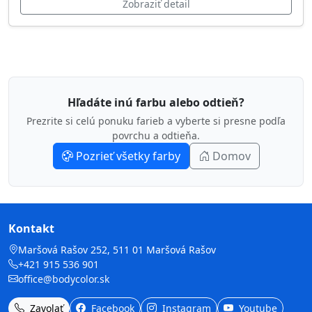
Zobraziť detail
Hľadáte inú farbu alebo odtieň?
Prezrite si celú ponuku farieb a vyberte si presne podľa
povrchu a odtieňa.
Pozrieť všetky farby
Domov
Kontakt
Maršová Rašov 252, 511 01 Maršová Rašov
+421 915 536 901
office@bodycolor.sk
Zavolať
Facebook
Instagram
Youtube