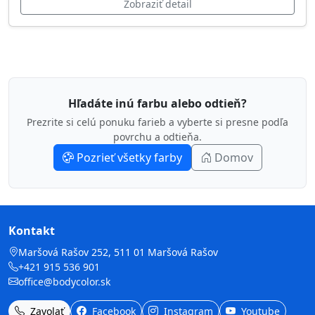
Zobraziť detail
Hľadáte inú farbu alebo odtieň?
Prezrite si celú ponuku farieb a vyberte si presne podľa
povrchu a odtieňa.
Pozrieť všetky farby
Domov
Kontakt
Maršová Rašov 252, 511 01 Maršová Rašov
+421 915 536 901
office@bodycolor.sk
Zavolať
Facebook
Instagram
Youtube