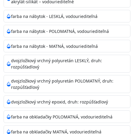
akrylát-silikát – vodouriediteľné
farba na nábytok - LESKLÁ, vodouriediteľná
farba na nábytok - POLOMATNÁ, vodouriediteľná
farba na nábytok - MATNÁ, vodouriediteľná
dvojzložkový vrchný polyuretán LESKLÝ, druh:
rozpúšťadlový
dvojzložkový vrchný polyuretán POLOMATNÝ, druh:
rozpúšťadlový
dvojzložkový vrchný epoxid, druh: rozpúšťadlový
farba na obkladačky POLOMATNÁ, vodouriediteľná
farba na obkladačky MATNÁ, vodouriediteľná