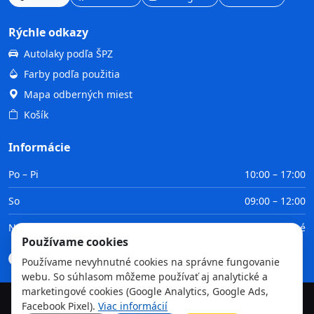
Rýchle odkazy
Autolaky podľa ŠPZ
Farby podľa použitia
Mapa odberných miest
Košík
Informácie
Po – Pi
10:00 – 17:00
So
09:00 – 12:00
Ne
Zatvorené
Používame cookies
Doprava
Platba
Obchodné podmienky
GDPR
Používame nevyhnutné cookies na správne fungovanie
webu. So súhlasom môžeme používať aj analytické a
marketingové cookies (Google Analytics, Google Ads,
Facebook Pixel).
Viac informácií
©
2026
TvojaFarba.sk • Všetky práva vyhradené