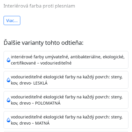
Interiérová farba proti plesniam
antibakteriálna a umývateľná
Viac...
vysoká krycia schopnosť a výdatnosť
Je interiérová protiplesňová farba s iónmi
Ďalšie varianty tohto odtieňa:
striebra.
Vďaka svojmu špeciálnemu zloženiu
znižuje (o 99,9%) množstvo baktérií na povrchu náteru.
interiérové farby umývateľné, antibakteriálne, ekologické,
Preto je
vhodná na nátery priestor s
certifikované – vodouriediteľné
vysokými nárokmi na hygienickú čistotu ako sú
nemocnice, pôrodnice, operačné
vodouriediteľné ekologické farby na každý povrch: steny,
kov, drevo- LESKLÁ
sály, potravinárske priestory, detské izby, školy,
škôlky, telocvične, a samozrejme je
vodouriediteľné ekologické farby na každý povrch: steny,
vhodná aj do bežných priestorov.
Je plne umývateľná
kov, drevo – POLOMATNÁ
(trieda 2 podľa EN 13300) pri
zachovaní priedušnosti vodných pár z natretých
vodouriediteľné ekologické farby na každý povrch: steny,
povrchov. Má vynikajúcu kryciu schopnosť,
kov, drevo – MATNÁ
vysokú výdatnosť a výborný rozliv. Je možné ju tónovať v