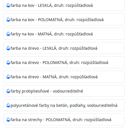
bohatej škále odtieňov.
farba na kov - LESKLÁ, druh: rozpúšťadlová
Odtieň
: Biela + je možné tónovať podľa RAL, NCS,
farba na kov - POLOMATNÁ, druh: rozpúšťadlová
Pantone
farby na kov - MATNÁ, druh: rozpúšťadlová
Informácie k aplikácií
farba na drevo - LESKLÁ, druh: rozpúšťadlová
Pred použitím farbu narieďte do 10% vodou podľa
spôsobu aplikácie. Dobre premiešajte a občas opakujte
farba na drevo - POLOMATNÁ, druh: rozpúšťadlová
aj počas náteru. Naneste jednu
vrstvu štetcom, valčekom alebo striekacou pištoľou
farba na drevo - MATNÁ, druh: rozpúšťadlová
farba zasychá na dotyk po 30-60min./23°C po
dokonalom preschnutí minimálne 3-
farby protipliesňové - vodouriediteľné
4hod/23°C je možné aplikovať ďalšiu vrstvu náteru.
Doba schnutia je závislá na poveternostných
polyuretánové farby na betón, podlahy, vodouriediteľná
podmienkach s vyššou vlhkosťou a nižšou
teplotou sa doba schnutia predlžuje.
farba na strechy - POLOMATNÁ, druh: rozpúšťadlová