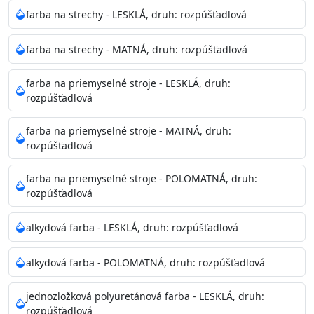
Neaplikujte pri teplote pod 5°C a nad teplotu 35°C alebo
farba na strechy - LESKLÁ, druh: rozpúšťadlová
pri relatívnej vlhkosti nad 80%.
farba na strechy - MATNÁ, druh: rozpúšťadlová
Nepoužitá farba vyžaduje špeciálne zaobchádzanie na
farba na priemyselné stroje - LESKLÁ, druh:
bezpečnú likvidáciu.
rozpúšťadlová
Riedenie
farba na priemyselné stroje - MATNÁ, druh:
: do 10% vodou, podľa spôsobu aplikácie
rozpúšťadlová
Doba schnutia na dotyk
: 30-60 minut
Doba na druhý náter
: 3-4 hodiny
farba na priemyselné stroje - POLOMATNÁ, druh:
Balenie
: 750ml, 1l, 3l, 9l, 15l
rozpúšťadlová
Výdatnosť na jednu vrstvu
: 13-16 m2/l
Aplikácia
: štetec, valček, striekacia pištoľ
alkydová farba - LESKLÁ, druh: rozpúšťadlová
Povrchová úprava
: 1
Je možné tónovať v systéme Colorfull
: áno
alkydová farba - POLOMATNÁ, druh: rozpúšťadlová
Merná hmotnosť
: 1,54 ± 0,02 Kg / L (ISO 2811)
Čistenie
: vodou
jednozložková polyuretánová farba - LESKLÁ, druh:
rozpúšťadlová