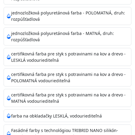
Príprava povrchu
Povrchy musia byť hladké, čisté, suché, zbavené prachu,
jednozložková polyuretánová farba - POLOMATNÁ, druh:
rozpúšťadlová
mastnoty, solí a materiálov so zlou priľnavosťou. Otvory
alebo trhliny vyplňte
jednozložková polyuretánová farba - MATNÁ, druh:
akrylovým tmelom Acrylic putty, Visto alebo Acrylic light
rozpúšťadlová
putty a prebrúste. Nové alebo porézne povrchy natreté
menej kvalitnými farbami
certifikovná farba pre styk s potravinami na kov a drevo -
vždy penetrujte. Odporúčané penetračné nátery
LESKLÁ vodouriediteľná
Acrylan Unco, Gypsum board alebo Vitex Primer 100% a
na škvrny použite Blanco eco
certifikovná farba pre styk s potravinami na kov a drevo -
riediteľné vodou.
POLOMATNÁ vodouriediteľná
certifikovná farba pre styk s potravinami na kov a drevo -
Skladovanie
MATNÁ vodouriediteľná
48 mesiacov v orig. uzavretých obaloch medzi 5°C až
25°C
farba na obkladačky LESKLÁ, vodouriediteľná
Fasádné farby s technológiou TRIBRID NANO silikón-