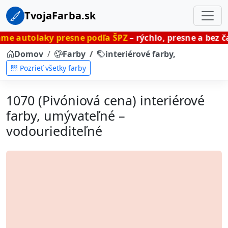
TvojaFarba.sk
y presne podľa ŠPZ
– rýchlo, presne a bez čakania.
Domov
Farby
interiérové farby, umývateľné
Pozrieť všetky farby
1070 (Pivóniová cena) interiérové
farby, umývateľné –
vodouriediteľné