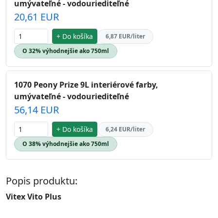
umývateľné - vodouriediteľné
20,61 EUR
+ Do košíka
6,87 EUR/liter
O 32% výhodnejšie ako 750ml
1070 Peony Prize 9L interiérové farby,
umývateľné - vodouriediteľné
56,14 EUR
+ Do košíka
6,24 EUR/liter
O 38% výhodnejšie ako 750ml
Popis produktu:
Vitex Vito Plus