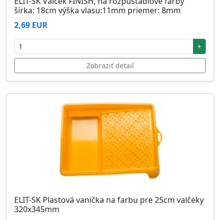
ELIT-SK Valček FINISH, na rozpúšťadlové farby
šírka: 18cm výška vlasu:11mm priemer: 8mm
2,69 EUR
+
Zobraziť detail
ELIT-SK Plastová vanička na farbu pre 25cm valčeky
320x345mm