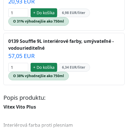
20,93 EUR
+ Do košíka
6,98 EUR/liter
O 31% výhodnejšie ako 750ml
0139 Souffle 9L interiérové farby, umývateľné -
vodouriediteľné
57,05 EUR
+ Do košíka
6,34 EUR/liter
O 38% výhodnejšie ako 750ml
Popis produktu:
Vitex Vito Plus
Interiérová farba proti plesniam