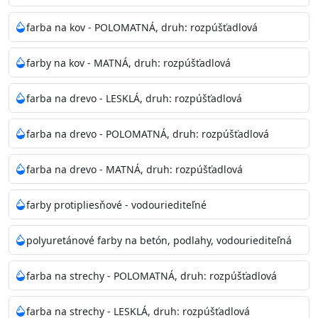
Odtieň
: Biela + je možné tónovať podľa RAL, NCS,
farba na kov - POLOMATNÁ, druh: rozpúšťadlová
Pantone
farby na kov - MATNÁ, druh: rozpúšťadlová
Informácie k aplikácií
farba na drevo - LESKLÁ, druh: rozpúšťadlová
Pred použitím farbu narieďte do 10% vodou podľa
spôsobu aplikácie. Dobre premiešajte a občas opakujte
farba na drevo - POLOMATNÁ, druh: rozpúšťadlová
aj počas náteru. Naneste jednu
vrstvu štetcom, valčekom alebo striekacou pištoľou
farba na drevo - MATNÁ, druh: rozpúšťadlová
farba zasychá na dotyk po 30-60min./23°C po
dokonalom preschnutí minimálne 3-
farby protipliesňové - vodouriediteľné
4hod/23°C je možné aplikovať ďalšiu vrstvu náteru.
Doba schnutia je závislá na poveternostných
polyuretánové farby na betón, podlahy, vodouriediteľná
podmienkach s vyššou vlhkosťou a nižšou
teplotou sa doba schnutia predlžuje.
farba na strechy - POLOMATNÁ, druh: rozpúšťadlová
Neaplikujte pri teplote pod 5°C a nad teplotu 35°C alebo
farba na strechy - LESKLÁ, druh: rozpúšťadlová