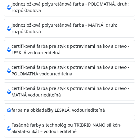
Povrchy musia byť hladké, čisté, suché, zbavené prachu,
jednozložková polyuretánová farba - POLOMATNÁ, druh:
rozpúšťadlová
mastnoty, solí a materiálov so zlou priľnavosťou. Otvory
alebo trhliny vyplňte
jednozložková polyuretánová farba - MATNÁ, druh:
akrylovým tmelom Acrylic putty, Visto alebo Acrylic light
rozpúšťadlová
putty a prebrúste. Nové alebo porézne povrchy natreté
menej kvalitnými farbami
certifikovná farba pre styk s potravinami na kov a drevo -
vždy penetrujte. Odporúčané penetračné nátery
LESKLÁ vodouriediteľná
Acrylan Unco, Gypsum board alebo Vitex Primer 100% a
na škvrny použite Blanco eco
certifikovná farba pre styk s potravinami na kov a drevo -
riediteľné vodou.
POLOMATNÁ vodouriediteľná
certifikovná farba pre styk s potravinami na kov a drevo -
Skladovanie
MATNÁ vodouriediteľná
48 mesiacov v orig. uzavretých obaloch medzi 5°C až
25°C
farba na obkladačky LESKLÁ, vodouriediteľná
Fasádné farby s technológiou TRIBRID NANO silikón-
akrylát-silikát – vodouriediteľné