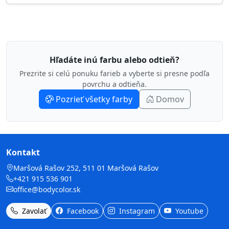
Hľadáte inú farbu alebo odtieň?
Prezrite si celú ponuku farieb a vyberte si presne podľa
povrchu a odtieňa.
Pozrieť všetky farby
Domov
Kontakt
Maršová Rašov 252, 511 01 Maršová Rašov
+421 915 536 901
office@bodycolor.sk
Zavolať
Facebook
Instagram
Youtube