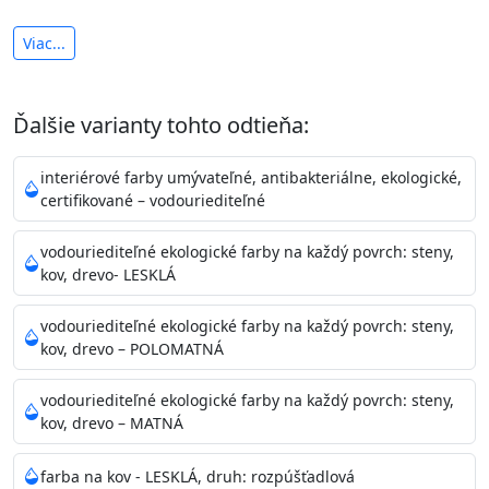
antibakteriálna a umývateľná
Viac...
vysoká krycia schopnosť a výdatnosť
Je interiérová protiplesňová farba s iónmi
Ďalšie varianty tohto odtieňa:
striebra.
Vďaka svojmu špeciálnemu zloženiu
znižuje (o 99,9%) množstvo baktérií na povrchu náteru.
interiérové farby umývateľné, antibakteriálne, ekologické,
Preto je
vhodná na nátery priestor s
certifikované – vodouriediteľné
vysokými nárokmi na hygienickú čistotu ako sú
nemocnice, pôrodnice, operačné
vodouriediteľné ekologické farby na každý povrch: steny,
kov, drevo- LESKLÁ
sály, potravinárske priestory, detské izby, školy,
škôlky, telocvične, a samozrejme je
vodouriediteľné ekologické farby na každý povrch: steny,
vhodná aj do bežných priestorov.
Je plne umývateľná
kov, drevo – POLOMATNÁ
(trieda 2 podľa EN 13300) pri
zachovaní priedušnosti vodných pár z natretých
vodouriediteľné ekologické farby na každý povrch: steny,
povrchov. Má vynikajúcu kryciu schopnosť,
kov, drevo – MATNÁ
vysokú výdatnosť a výborný rozliv. Je možné ju tónovať v
bohatej škále odtieňov.
farba na kov - LESKLÁ, druh: rozpúšťadlová