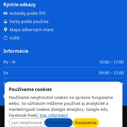
Rýchle odkazy
Autolaky podľa ŠPZ
Farby podľa použitia
Mapa odberných miest
Košík
Informácie
Po – Pi
10:00 – 17:00
So
09:00 – 12:00
Ne
Zatvorené
Používame cookies
Doprava
Platba
Obchodné podmienky
GDPR
Používame nevyhnutné cookies na správne fungovanie
webu. So súhlasom môžeme používať aj analytické a
marketingové cookies (Google Analytics, Google Ads,
Facebook Pixel).
Viac informácií
©
2026
TvojaFarba.sk • Všetky práva vyhradené
Len nevyhnutné
Prijať všetko
Nastavenia
GDPR
Obchodné podmienky
Doprava
Platba