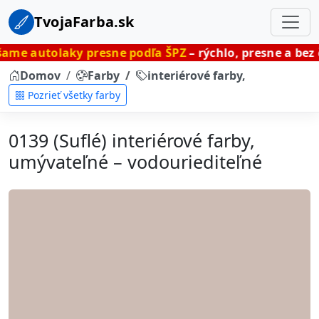
TvojaFarba.sk
ky presne podľa ŠPZ
– rýchlo, presne a bez čakania.
Domov
Farby
interiérové farby, umývateľné
Pozrieť všetky farby
0139 (Suflé) interiérové farby,
umývateľné – vodouriediteľné