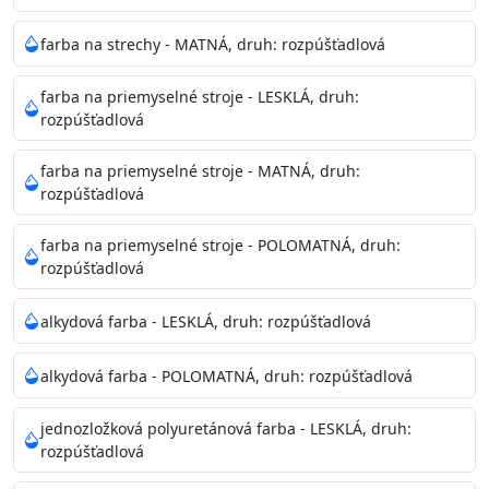
pri relatívnej vlhkosti nad 80%.
farba na strechy - MATNÁ, druh: rozpúšťadlová
Nepoužitá farba vyžaduje špeciálne zaobchádzanie na
farba na priemyselné stroje - LESKLÁ, druh:
bezpečnú likvidáciu.
rozpúšťadlová
Riedenie
farba na priemyselné stroje - MATNÁ, druh:
: do 10% vodou, podľa spôsobu aplikácie
rozpúšťadlová
Doba schnutia na dotyk
: 30-60 minut
Doba na druhý náter
: 3-4 hodiny
farba na priemyselné stroje - POLOMATNÁ, druh:
Balenie
: 750ml, 1l, 3l, 9l, 15l
rozpúšťadlová
Výdatnosť na jednu vrstvu
: 13-16 m2/l
Aplikácia
: štetec, valček, striekacia pištoľ
alkydová farba - LESKLÁ, druh: rozpúšťadlová
Povrchová úprava
: 1
Je možné tónovať v systéme Colorfull
: áno
alkydová farba - POLOMATNÁ, druh: rozpúšťadlová
Merná hmotnosť
: 1,54 ± 0,02 Kg / L (ISO 2811)
Čistenie
: vodou
jednozložková polyuretánová farba - LESKLÁ, druh:
rozpúšťadlová
Príprava povrchu