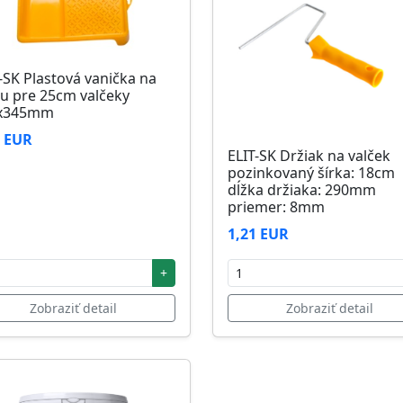
-SK Plastová vanička na
u pre 25cm valčeky
x345mm
6 EUR
ELIT-SK Držiak na valček
pozinkovaný šírka: 18cm
dĺžka držiaka: 290mm
priemer: 8mm
1,21 EUR
+
Zobraziť detail
Zobraziť detail