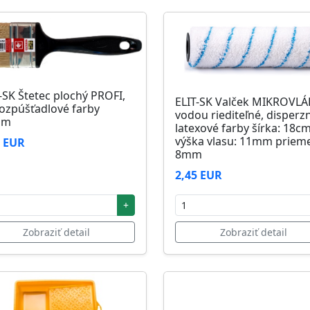
-SK Štetec plochý PROFI,
ELIT-SK Valček MIKROVL
ozpúšťadlové farby
vodou riediteľné, disperz
mm
latexové farby šírka: 18c
výška vlasu: 11mm prieme
1 EUR
8mm
2,45 EUR
+
Zobraziť detail
Zobraziť detail