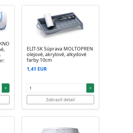
ÁKNO
ELIT-SK Súprava MOLTOPREN
né,
olejové, akrylové, alkydové
m
farby 10cm
r:
1,41 EUR
+
+
Zobraziť detail