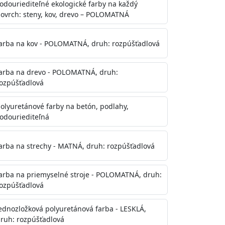
odouriediteľné ekologické farby na každý
ovrch: steny, kov, drevo – POLOMATNÁ
arba na kov - POLOMATNÁ, druh: rozpúšťadlová
arba na drevo - POLOMATNÁ, druh:
ozpúšťadlová
olyuretánové farby na betón, podlahy,
odouriediteľná
te aj počas náteru. Naneste jednu
onalom preschnutí minimálne 3-
arba na strechy - MATNÁ, druh: rozpúšťadlová
ienkach s vyššou vlhkosťou a nižšou
arba na priemyselné stroje - POLOMATNÁ, druh:
ozpúšťadlová
ednozložková polyuretánová farba - LESKLÁ,
ruh: rozpúšťadlová