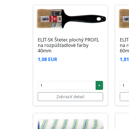
ELIT-SK Štetec plochý PROFI,
ELIT
na rozpúšťadlové farby
na r
40mm
60
1,08 EUR
1,8
+
Zobraziť detail