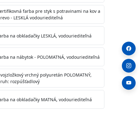
ertifikovná farba pre styk s potravinami na kov a
revo - LESKLÁ vodouriediteľná
arba na obkladačky LESKLÁ, vodouriediteľná
arba na nábytok - POLOMATNÁ, vodouriediteľná
vojzložkový vrchný polyuretán POLOMATNÝ,
ruh: rozpúšťadlový
arba na obkladačky MATNÁ, vodouriediteľná
. Otvory alebo trhliny vyplňte
y natreté menej kvalitnými farbami
a na škvrny použite Blanco eco