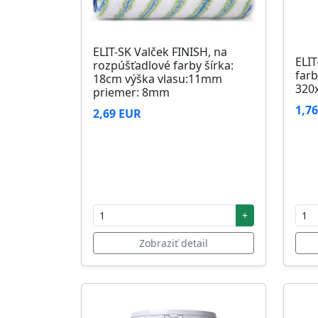
ELIT-SK Valček FINISH, na
ELIT
rozpúšťadlové farby šírka:
farb
18cm výška vlasu:11mm
320
priemer: 8mm
1,7
2,69 EUR
+
Zobraziť detail