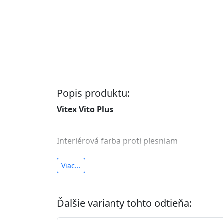
Popis produktu:
Vitex Vito Plus
Interiérová farba proti plesniam
antibakteriálna a umývateľná
Viac...
vysoká krycia schopnosť a výdatnosť
Je interiérová protiplesňová farba s iónmi
Ďalšie varianty tohto odtieňa:
znižuje (o 99,9%) množstvo baktérií na povr