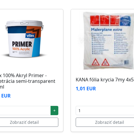
zi 5°C až 25°C
x 100% Akryl Primer -
KANA fólia krycia 7my 4x
etrácia semi-transparent
ml
1,01 EUR
2 EUR
+
Zobraziť detail
Zobraziť detail