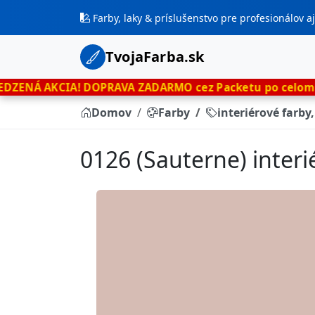
Farby, laky & príslušenstvo pre profesionálov 
TvojaFarba.sk
A!
DOPRAVA ZADARMO cez Packetu po celom Slovensku
le
Domov
Farby
interiérové farby
0126 (Sauterne) interi