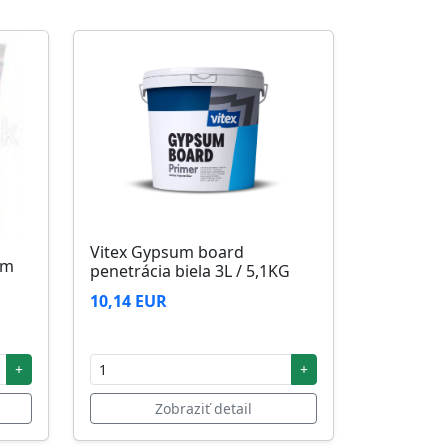
Vitex Gypsum board
5m
penetrácia biela 3L / 5,1KG
10,14 EUR
+
+
Zobraziť detail