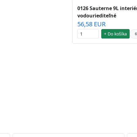
0126 Sauterne 9L interié
vodouriediteľné
56,58 EUR
+ Do košíka
6
 striebra.
Vďaka svojmu špeciálnemu zloženiu
chu náteru. Preto je
vhodná na nátery priestor s