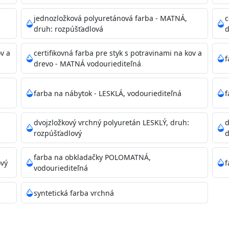
dzanie na bezpečnú likvidáciu.
jednozložková polyuretánová farba - MATNÁ,
c
druh: rozpúšťadlová
d
ikácie
ov a
certifikovná farba pre styk s potravinami na kov a
f
drevo - MATNÁ vodouriediteľná
farba na nábytok - LESKLÁ, vodouriediteľná
f
dvojzložkový vrchný polyuretán LESKLÝ, druh:
d
11)
rozpúšťadlový
d
farba na obkladačky POLOMATNÁ,
ový
f
vodouriediteľná
ené prachu, mastnoty, solí a materiálov so zlou priľnavosťou
syntetická farba vrchná
 Acrylic light putty a prebrúste. Nové alebo porézne povrch
tery Acrylan Unco, Gypsum board alebo Vitex Primer 100% 