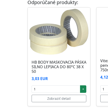
Odporúčané produkty:
Skladovanie
48 mesiacov v orig. uzavretých obaloch med
Vite
HB BODY MASKOVACIA PÁSKA
pen
SILNO LEPIACA DO 80°C 38 X
750
50
4,1
3,03 EUR
+
Zobraziť detail