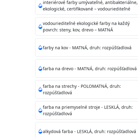
vysokými nárokmi na hygienickú čistotu 
interiérové farby umývateľné, antibakteriálne,
sály, potravinárske priestory, detské izby,
ekologické, certifikované – vodouriediteľné
vhodná aj do bežných priestorov.
Je plne u
zachovaní priedušnosti vodných pár z natre
vodouriediteľné ekologické farby na každý
povrch: steny, kov, drevo – MATNÁ
vysokú výdatnosť a výborný rozliv. Je možné 
farby na kov - MATNÁ, druh: rozpúšťadlová
Odtieň
: Biela + je možné tónovať podľa RAL
farba na drevo - MATNÁ, druh: rozpúšťadlová
Informácie k aplikácií
Pred použitím farbu narieďte do 10% vodou 
vrstvu štetcom, valčekom alebo striekacou 
farba na strechy - POLOMATNÁ, druh:
4hod/23°C je možné aplikovať ďalšiu vrstvu
rozpúšťadlová
teplotou sa doba schnutia predlžuje.
farba na priemyselné stroje - LESKLÁ, druh:
rozpúšťadlová
Neaplikujte pri teplote pod 5°C a nad teplotu
alkydová farba - LESKLÁ, druh: rozpúšťadlová