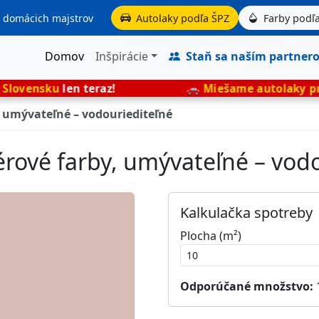
aj domácich majstrov
Autolaky podľa ŠPZ
Farby podľa
Domov
Inšpirácie
Staň sa naším partner
n teraz!
🚗
Miešame autolaky presne podľa 
, umývateľné – vodouriediteľné
érové farby, umývateľné – vod
Kalkulačka spotreby
Plocha (m²)
Odporúčané množstvo: