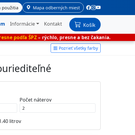
 použitia
Mapa odberných miest
om
Informácie
Kontakt
Košík
ŠPZ
– rýchlo, presne a bez čakania.
🎨 Miešan
Pozrieť všetky farby
ouriediteľné
Počet náterov
1.40
litrov