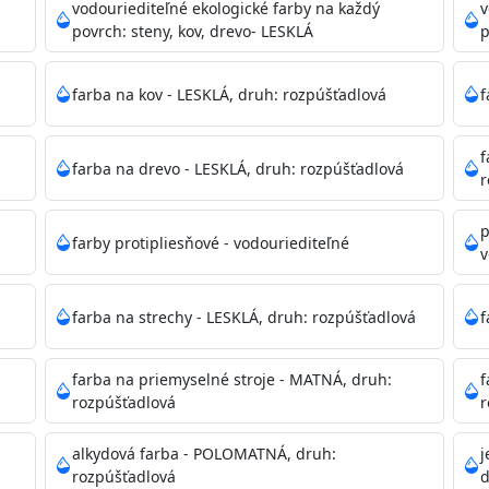
ako sú nemocnice, pôrodnice, operačné
vodouriediteľné ekologické farby na každý
v
 školy, škôlky, telocvične, a samozrejme je
povrch: steny, kov, drevo- LESKLÁ
p
mývateľná (trieda 2 podľa EN 13300) pri
tých povrchov. Má vynikajúcu kryciu schopnosť,
farba na kov - LESKLÁ, druh: rozpúšťadlová
f
ju tónovať v bohatej škále odtieňov.
f
farba na drevo - LESKLÁ, druh: rozpúšťadlová
, NCS, Pantone
r
p
farby protipliesňové - vodouriediteľné
v
podľa spôsobu aplikácie. Dobre premiešajte a občas opakuj
pištoľou farba zasychá na dotyk po 30-60min./23°C po dok
farba na strechy - LESKLÁ, druh: rozpúšťadlová
f
 náteru. Doba schnutia je závislá na poveternostných podm
farba na priemyselné stroje - MATNÁ, druh:
f
rozpúšťadlová
r
 35°C alebo pri relatívnej vlhkosti nad 80%.
alkydová farba - POLOMATNÁ, druh:
j
rozpúšťadlová
d