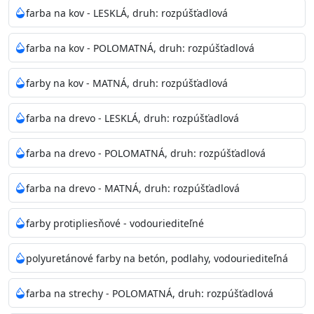
bohatej škále odtieňov.
farba na kov - LESKLÁ, druh: rozpúšťadlová
Odtieň
: Biela + je možné tónovať podľa RAL, NCS,
farba na kov - POLOMATNÁ, druh: rozpúšťadlová
Pantone
farby na kov - MATNÁ, druh: rozpúšťadlová
Informácie k aplikácií
farba na drevo - LESKLÁ, druh: rozpúšťadlová
Pred použitím farbu narieďte do 10% vodou podľa
spôsobu aplikácie. Dobre premiešajte a občas opakujte
farba na drevo - POLOMATNÁ, druh: rozpúšťadlová
aj počas náteru. Naneste jednu
vrstvu štetcom, valčekom alebo striekacou pištoľou
farba na drevo - MATNÁ, druh: rozpúšťadlová
farba zasychá na dotyk po 30-60min./23°C po
dokonalom preschnutí minimálne 3-
farby protipliesňové - vodouriediteľné
4hod/23°C je možné aplikovať ďalšiu vrstvu náteru.
Doba schnutia je závislá na poveternostných
polyuretánové farby na betón, podlahy, vodouriediteľná
podmienkach s vyššou vlhkosťou a nižšou
teplotou sa doba schnutia predlžuje.
farba na strechy - POLOMATNÁ, druh: rozpúšťadlová