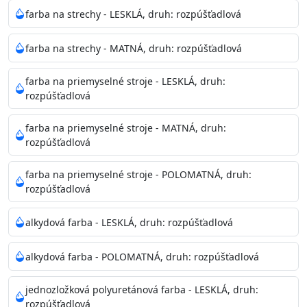
Neaplikujte pri teplote pod 5°C a nad teplotu 35°C alebo
farba na strechy - LESKLÁ, druh: rozpúšťadlová
pri relatívnej vlhkosti nad 80%.
farba na strechy - MATNÁ, druh: rozpúšťadlová
Nepoužitá farba vyžaduje špeciálne zaobchádzanie na
farba na priemyselné stroje - LESKLÁ, druh:
bezpečnú likvidáciu.
rozpúšťadlová
Riedenie
farba na priemyselné stroje - MATNÁ, druh:
: do 10% vodou, podľa spôsobu aplikácie
rozpúšťadlová
Doba schnutia na dotyk
: 30-60 minut
Doba na druhý náter
: 3-4 hodiny
farba na priemyselné stroje - POLOMATNÁ, druh:
Balenie
: 750ml, 1l, 3l, 9l, 15l
rozpúšťadlová
Výdatnosť na jednu vrstvu
: 13-16 m2/l
Aplikácia
: štetec, valček, striekacia pištoľ
alkydová farba - LESKLÁ, druh: rozpúšťadlová
Povrchová úprava
: 1
Je možné tónovať v systéme Colorfull
: áno
alkydová farba - POLOMATNÁ, druh: rozpúšťadlová
Merná hmotnosť
: 1,54 ± 0,02 Kg / L (ISO 2811)
Čistenie
: vodou
jednozložková polyuretánová farba - LESKLÁ, druh:
rozpúšťadlová