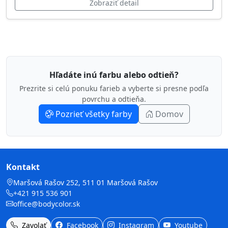
Zobraziť detail
Hľadáte inú farbu alebo odtieň?
Prezrite si celú ponuku farieb a vyberte si presne podľa
povrchu a odtieňa.
Pozrieť všetky farby
Domov
Kontakt
Maršová Rašov 252, 511 01 Maršová Rašov
+421 915 536 901
office@bodycolor.sk
Zavolať
Facebook
Instagram
Youtube