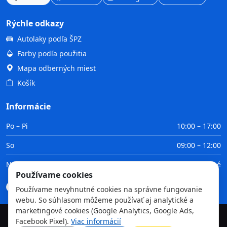
Rýchle odkazy
Autolaky podľa ŠPZ
Farby podľa použitia
Mapa odberných miest
Košík
Informácie
Po – Pi
10:00 – 17:00
So
09:00 – 12:00
Ne
Zatvorené
Používame cookies
Doprava
Platba
Obchodné podmienky
GDPR
Používame nevyhnutné cookies na správne fungovanie
webu. So súhlasom môžeme používať aj analytické a
marketingové cookies (Google Analytics, Google Ads,
Facebook Pixel).
Viac informácií
©
2026
TvojaFarba.sk • Všetky práva vyhradené