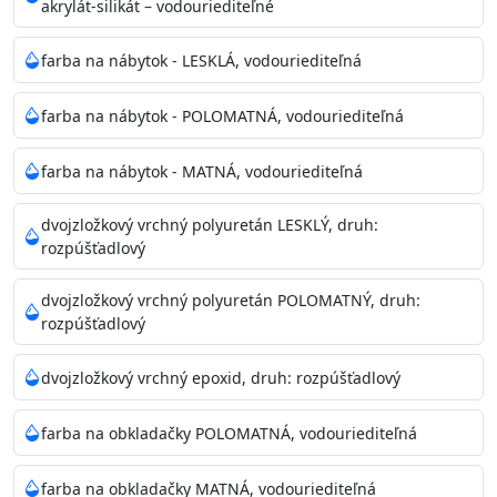
akrylát-silikát – vodouriediteľné
farba na nábytok - LESKLÁ, vodouriediteľná
farba na nábytok - POLOMATNÁ, vodouriediteľná
farba na nábytok - MATNÁ, vodouriediteľná
dvojzložkový vrchný polyuretán LESKLÝ, druh:
rozpúšťadlový
dvojzložkový vrchný polyuretán POLOMATNÝ, druh:
rozpúšťadlový
dvojzložkový vrchný epoxid, druh: rozpúšťadlový
farba na obkladačky POLOMATNÁ, vodouriediteľná
farba na obkladačky MATNÁ, vodouriediteľná