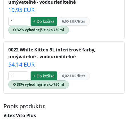
umývateľné - vodouriediteľné
19,95 EUR
+ Do košíka
6,65 EUR/liter
O 32% výhodnejšie ako 750ml
0022 White Kitten 9L interiérové farby,
umývateľné - vodouriediteľné
54,14 EUR
+ Do košíka
6,02 EUR/liter
O 38% výhodnejšie ako 750ml
Popis produktu:
Vitex Vito Plus