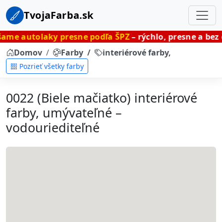
TvojaFarba.sk
ky presne podľa ŠPZ
– rýchlo, presne a bez čakania.
Domov
Farby
interiérové farby, umývateľné
Pozrieť všetky farby
0022 (Biele mačiatko) interiérové
farby, umývateľné –
vodouriediteľné