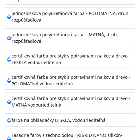
Príprava povrchu
Povrchy musia byť hladké, čisté, suché, zbavené prachu,
jednozložková polyuretánová farba - POLOMATNÁ, druh:
rozpúšťadlová
mastnoty, solí a materiálov so zlou priľnavosťou. Otvory
alebo trhliny vyplňte
jednozložková polyuretánová farba - MATNÁ, druh:
akrylovým tmelom Acrylic putty, Visto alebo Acrylic light
rozpúšťadlová
putty a prebrúste. Nové alebo porézne povrchy natreté
menej kvalitnými farbami
certifikovná farba pre styk s potravinami na kov a drevo -
vždy penetrujte. Odporúčané penetračné nátery
LESKLÁ vodouriediteľná
Acrylan Unco, Gypsum board alebo Vitex Primer 100% a
na škvrny použite Blanco eco
certifikovná farba pre styk s potravinami na kov a drevo -
riediteľné vodou.
POLOMATNÁ vodouriediteľná
certifikovná farba pre styk s potravinami na kov a drevo -
Skladovanie
MATNÁ vodouriediteľná
48 mesiacov v orig. uzavretých obaloch medzi 5°C až
25°C
farba na obkladačky LESKLÁ, vodouriediteľná
Fasádné farby s technológiou TRIBRID NANO silikón-