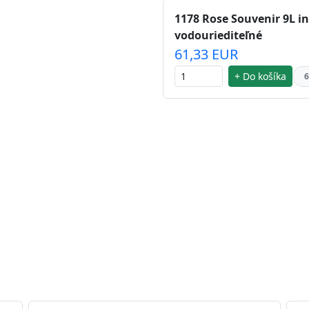
1178 Rose Souvenir 9L in
vodouriediteľné
61,33 EUR
+ Do košíka
6
 striebra.
Vďaka svojmu špeciálnemu zloženiu
chu náteru. Preto je
vhodná na nátery priestor s