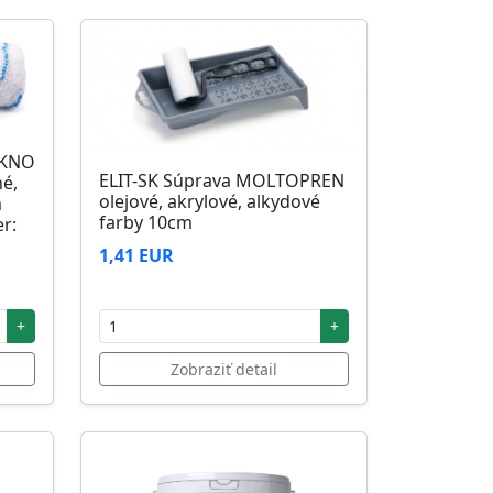
ÁKNO
ELIT-SK Súprava MOLTOPREN
né,
olejové, akrylové, alkydové
m
farby 10cm
r:
1,41 EUR
+
+
Zobraziť detail