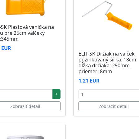
-SK Plastová vanička na
u pre 25cm valčeky
x345mm
6 EUR
ELIT-SK Držiak na valček
pozinkovaný šírka: 18cm
dĺžka držiaka: 290mm
priemer: 8mm
1,21 EUR
+
Zobraziť detail
Zobraziť detail