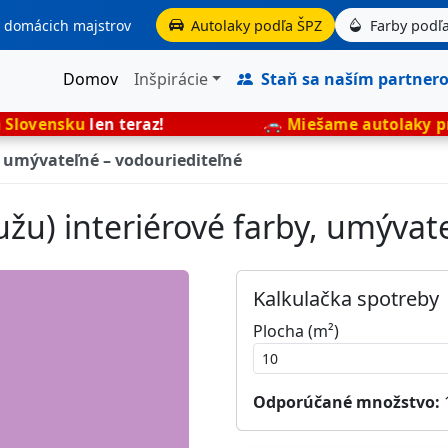
aj domácich majstrov
Autolaky podľa ŠPZ
Farby podľa
Domov
Inšpirácie
Staň sa naším partner
n teraz!
🚗
Miešame autolaky presne podľa 
, umývateľné – vodouriediteľné
žu) interiérové farby, umývat
Kalkulačka spotreby
Plocha (m²)
Odporúčané množstvo: