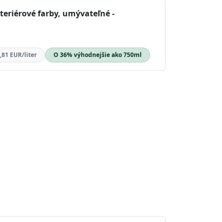
teriérové farby, umývateľné -
,81 EUR/liter
O 36% výhodnejšie ako 750ml