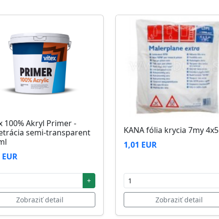
zi 5°C až 25°C
x 100% Akryl Primer -
KANA fólia krycia 7my 4x
etrácia semi-transparent
ml
1,01 EUR
2 EUR
+
Zobraziť detail
Zobraziť detail