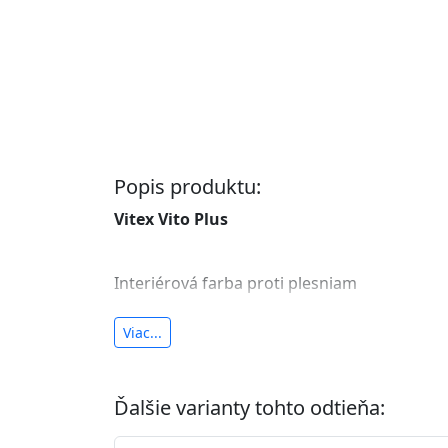
Popis produktu:
Vitex Vito Plus
Interiérová farba proti plesniam
antibakteriálna a umývateľná
Viac...
vysoká krycia schopnosť a výdatnosť
Je interiérová protiplesňová farba s iónmi
Ďalšie varianty tohto odtieňa:
znižuje (o 99,9%) množstvo baktérií na povr