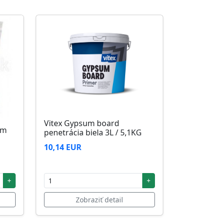
Vitex Gypsum board
5m
penetrácia biela 3L / 5,1KG
10,14 EUR
+
+
Zobraziť detail