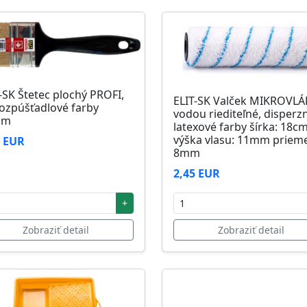
-SK Štetec plochý PROFI,
ELIT-SK Valček MIKROVL
ozpúšťadlové farby
vodou riediteľné, disperz
mm
latexové farby šírka: 18c
výška vlasu: 11mm prieme
1 EUR
8mm
2,45 EUR
+
Zobraziť detail
Zobraziť detail