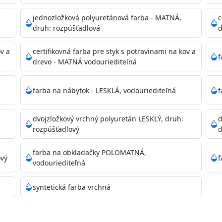
dzanie na bezpečnú likvidáciu.
jednozložková polyuretánová farba - MATNÁ,
c
druh: rozpúšťadlová
d
ikácie
ov a
certifikovná farba pre styk s potravinami na kov a
f
drevo - MATNÁ vodouriediteľná
farba na nábytok - LESKLÁ, vodouriediteľná
f
dvojzložkový vrchný polyuretán LESKLÝ, druh:
d
11)
rozpúšťadlový
d
farba na obkladačky POLOMATNÁ,
ový
f
vodouriediteľná
ené prachu, mastnoty, solí a materiálov so zlou priľnavosťou
syntetická farba vrchná
 Acrylic light putty a prebrúste. Nové alebo porézne povrch
tery Acrylan Unco, Gypsum board alebo Vitex Primer 100% 