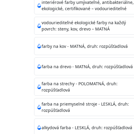
vysokými nárokmi na hygienickú čistotu 
interiérové farby umývateľné, antibakteriálne,
sály, potravinárske priestory, detské izby,
ekologické, certifikované – vodouriediteľné
vhodná aj do bežných priestorov.
Je plne u
zachovaní priedušnosti vodných pár z natre
vodouriediteľné ekologické farby na každý
povrch: steny, kov, drevo – MATNÁ
vysokú výdatnosť a výborný rozliv. Je možné 
farby na kov - MATNÁ, druh: rozpúšťadlová
Odtieň
: Biela + je možné tónovať podľa RAL
farba na drevo - MATNÁ, druh: rozpúšťadlová
Informácie k aplikácií
Pred použitím farbu narieďte do 10% vodou 
vrstvu štetcom, valčekom alebo striekacou 
farba na strechy - POLOMATNÁ, druh:
4hod/23°C je možné aplikovať ďalšiu vrstvu
rozpúšťadlová
teplotou sa doba schnutia predlžuje.
farba na priemyselné stroje - LESKLÁ, druh:
rozpúšťadlová
Neaplikujte pri teplote pod 5°C a nad teplotu
alkydová farba - LESKLÁ, druh: rozpúšťadlová