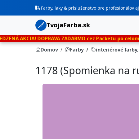
Farby, laky & príslušenstvo pre profesionálov 
TvojaFarba.sk
A!
DOPRAVA ZADARMO cez Packetu po celom Slovensku
le
Domov
Farby
interiérové farby
1178 (Spomienka na ru