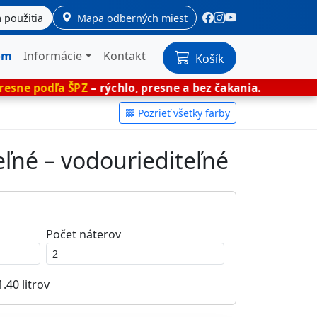
 použitia
Mapa odberných miest
om
Informácie
Kontakt
Košík
ŠPZ
– rýchlo, presne a bez čakania.
🎨 Miešan
Pozrieť všetky farby
eľné – vodouriediteľné
Počet náterov
1.40
litrov