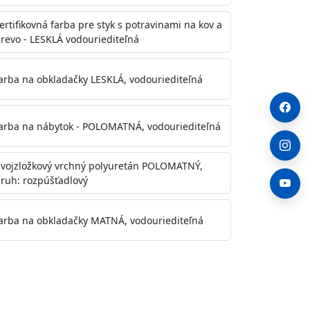
ertifikovná farba pre styk s potravinami na kov a
revo - LESKLÁ vodouriediteľná
arba na obkladačky LESKLÁ, vodouriediteľná
arba na nábytok - POLOMATNÁ, vodouriediteľná
vojzložkový vrchný polyuretán POLOMATNÝ,
ruh: rozpúšťadlový
arba na obkladačky MATNÁ, vodouriediteľná
. Otvory alebo trhliny vyplňte
y natreté menej kvalitnými farbami
a na škvrny použite Blanco eco