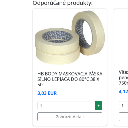
Odporúčané produkty:
Skladovanie
48 mesiacov v orig. uzavretých obaloch med
Vite
HB BODY MASKOVACIA PÁSKA
pen
SILNO LEPIACA DO 80°C 38 X
750
50
4,1
3,03 EUR
+
Zobraziť detail