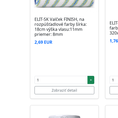
ELIT-SK Valček FINISH, na
ELIT
rozpúšťadlové farby šírka:
farb
18cm výška vlasu:11mm
320
priemer: 8mm
1,7
2,69 EUR
+
Zobraziť detail