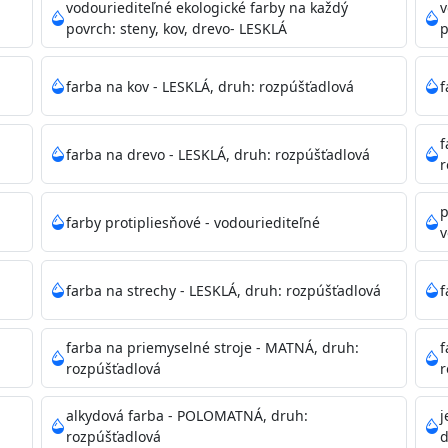
ako sú nemocnice, pôrodnice, operačné
vodouriediteľné ekologické farby na každý
v
 školy, škôlky, telocvične, a samozrejme je
povrch: steny, kov, drevo- LESKLÁ
p
mývateľná (trieda 2 podľa EN 13300) pri
tých povrchov. Má vynikajúcu kryciu schopnosť,
farba na kov - LESKLÁ, druh: rozpúšťadlová
f
ju tónovať v bohatej škále odtieňov.
f
farba na drevo - LESKLÁ, druh: rozpúšťadlová
, NCS, Pantone
r
p
farby protipliesňové - vodouriediteľné
v
podľa spôsobu aplikácie. Dobre premiešajte a občas opakuj
pištoľou farba zasychá na dotyk po 30-60min./23°C po dok
farba na strechy - LESKLÁ, druh: rozpúšťadlová
f
 náteru. Doba schnutia je závislá na poveternostných podm
farba na priemyselné stroje - MATNÁ, druh:
f
rozpúšťadlová
r
 35°C alebo pri relatívnej vlhkosti nad 80%.
alkydová farba - POLOMATNÁ, druh:
j
rozpúšťadlová
d