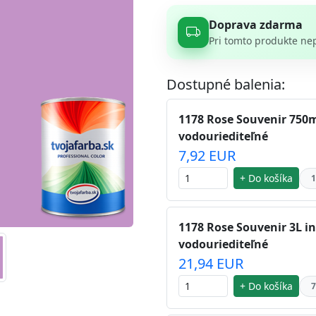
Doprava zdarma
Pri tomto produkte ne
Dostupné balenia:
1178 Rose Souvenir 750m
vodouriediteľné
7,92 EUR
+ Do košíka
1
1178 Rose Souvenir 3L in
vodouriediteľné
21,94 EUR
+ Do košíka
7