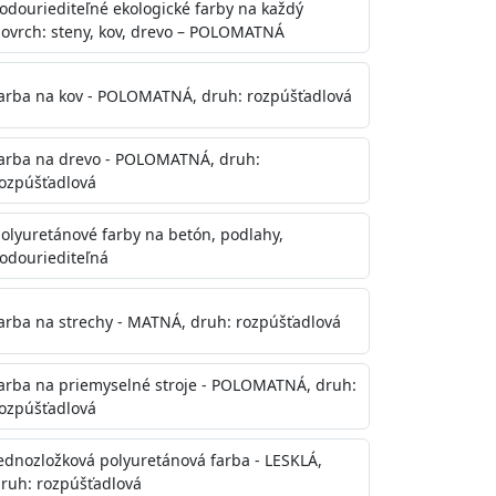
odouriediteľné ekologické farby na každý
ovrch: steny, kov, drevo – POLOMATNÁ
arba na kov - POLOMATNÁ, druh: rozpúšťadlová
arba na drevo - POLOMATNÁ, druh:
ozpúšťadlová
olyuretánové farby na betón, podlahy,
odouriediteľná
te aj počas náteru. Naneste jednu
onalom preschnutí minimálne 3-
arba na strechy - MATNÁ, druh: rozpúšťadlová
ienkach s vyššou vlhkosťou a nižšou
arba na priemyselné stroje - POLOMATNÁ, druh:
ozpúšťadlová
ednozložková polyuretánová farba - LESKLÁ,
ruh: rozpúšťadlová