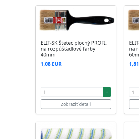
ELIT-SK Štetec plochý PROFI,
ELIT
na rozpúšťadlové farby
na r
40mm
60
1,08 EUR
1,8
+
Zobraziť detail