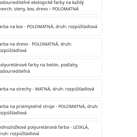
odouriediteľné ekologické farby na každý
ovrch: steny, kov, drevo – POLOMATNÁ
arba na kov - POLOMATNÁ, druh: rozpúšťadlová
arba na drevo - POLOMATNÁ, druh:
ozpúšťadlová
olyuretánové farby na betón, podlahy,
odouriediteľná
te aj počas náteru. Naneste jednu
onalom preschnutí minimálne 3-
arba na strechy - MATNÁ, druh: rozpúšťadlová
ienkach s vyššou vlhkosťou a nižšou
arba na priemyselné stroje - POLOMATNÁ, druh:
ozpúšťadlová
ednozložková polyuretánová farba - LESKLÁ,
ruh: rozpúšťadlová