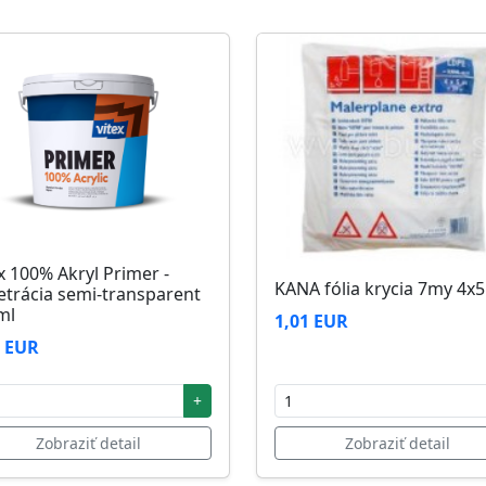
zi 5°C až 25°C
x 100% Akryl Primer -
KANA fólia krycia 7my 4x
etrácia semi-transparent
ml
1,01 EUR
2 EUR
+
Zobraziť detail
Zobraziť detail