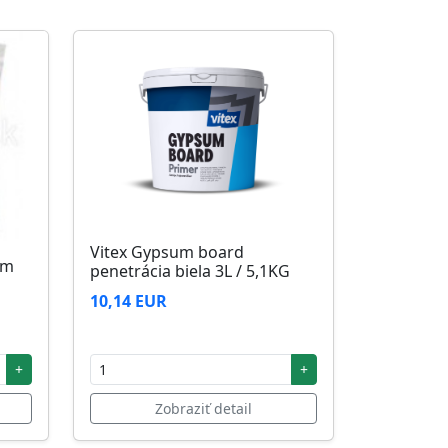
Vitex Gypsum board
5m
penetrácia biela 3L / 5,1KG
10,14 EUR
+
+
Zobraziť detail