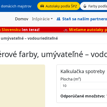
aj domácich majstrov
Autolaky podľa ŠPZ
Farby podľa
Domov
Inšpirácie
Staň sa naším partner
n teraz!
🚗
Miešame autolaky presne podľa 
, umývateľné – vodouriediteľné
iérové farby, umývateľné – vod
Kalkulačka spotreby
Plocha (m²)
Odporúčané množstvo: