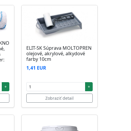
ÁKNO
ELIT-SK Súprava MOLTOPREN
né,
olejové, akrylové, alkydové
m
farby 10cm
r:
1,41 EUR
+
+
Zobraziť detail