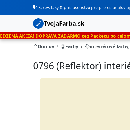
Farby, laky & príslušenstvo pre profesionálov 
TvojaFarba.sk
A!
DOPRAVA ZADARMO cez Packetu po celom Slovensku
le
Domov
Farby
interiérové farby
0796 (Reflektor) inter