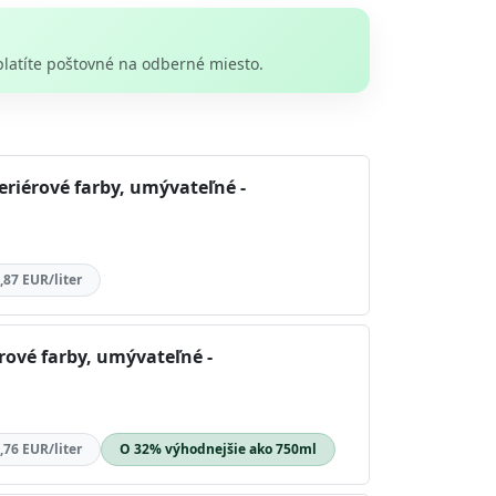
platíte poštovné na odberné miesto.
eriérové farby, umývateľné -
,87 EUR/liter
érové farby, umývateľné -
,76 EUR/liter
O 32% výhodnejšie ako 750ml