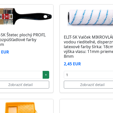
-SK Štetec plochý PROFI,
ELIT-SK Valček MIKROVL
ozpúšťadlové farby
vodou riediteľné, disperz
mm
latexové farby šírka: 18c
výška vlasu: 11mm prieme
1 EUR
8mm
2,45 EUR
+
Zobraziť detail
Zobraziť detail