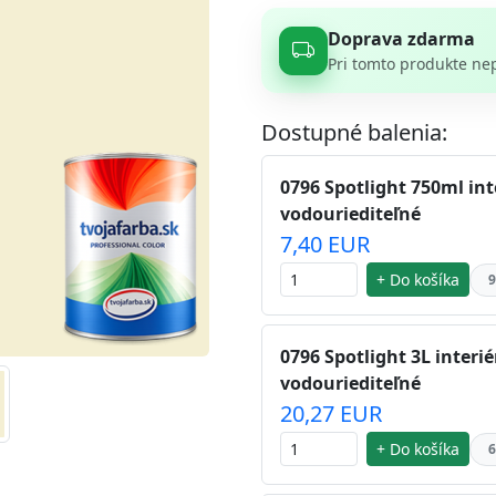
Doprava zdarma
Pri tomto produkte ne
Dostupné balenia:
0796 Spotlight 750ml int
vodouriediteľné
7,40 EUR
+ Do košíka
9
0796 Spotlight 3L interi
vodouriediteľné
20,27 EUR
+ Do košíka
6