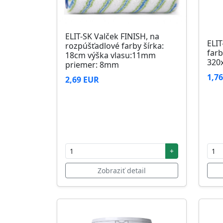
ELIT-SK Valček FINISH, na
ELIT
rozpúšťadlové farby šírka:
farb
18cm výška vlasu:11mm
320
priemer: 8mm
1,7
2,69 EUR
+
Zobraziť detail