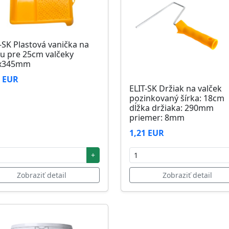
-SK Plastová vanička na
u pre 25cm valčeky
x345mm
6 EUR
ELIT-SK Držiak na valček
pozinkovaný šírka: 18cm
dĺžka držiaka: 290mm
priemer: 8mm
1,21 EUR
+
Zobraziť detail
Zobraziť detail