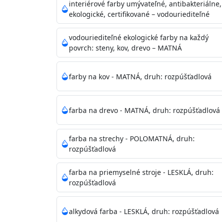
vysokými nárokmi na hygienickú čistotu 
interiérové farby umývateľné, antibakteriálne,
sály, potravinárske priestory, detské izby,
ekologické, certifikované – vodouriediteľné
vhodná aj do bežných priestorov.
Je plne u
zachovaní priedušnosti vodných pár z natre
vodouriediteľné ekologické farby na každý
povrch: steny, kov, drevo – MATNÁ
vysokú výdatnosť a výborný rozliv. Je možné 
farby na kov - MATNÁ, druh: rozpúšťadlová
Odtieň
: Biela + je možné tónovať podľa RAL
farba na drevo - MATNÁ, druh: rozpúšťadlová
Informácie k aplikácií
Pred použitím farbu narieďte do 10% vodou 
vrstvu štetcom, valčekom alebo striekacou 
farba na strechy - POLOMATNÁ, druh:
4hod/23°C je možné aplikovať ďalšiu vrstvu
rozpúšťadlová
teplotou sa doba schnutia predlžuje.
farba na priemyselné stroje - LESKLÁ, druh:
rozpúšťadlová
Neaplikujte pri teplote pod 5°C a nad teplotu
alkydová farba - LESKLÁ, druh: rozpúšťadlová