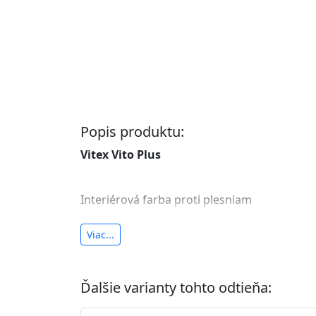
Popis produktu:
Vitex Vito Plus
Interiérová farba proti plesniam
antibakteriálna a umývateľná
Viac...
vysoká krycia schopnosť a výdatnosť
Je interiérová protiplesňová farba s iónmi
Ďalšie varianty tohto odtieňa:
znižuje (o 99,9%) množstvo baktérií na povr