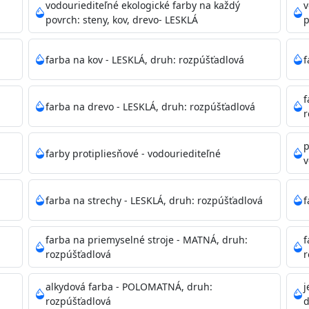
ako sú nemocnice, pôrodnice, operačné
vodouriediteľné ekologické farby na každý
v
 školy, škôlky, telocvične, a samozrejme je
povrch: steny, kov, drevo- LESKLÁ
p
mývateľná (trieda 2 podľa EN 13300) pri
tých povrchov. Má vynikajúcu kryciu schopnosť,
farba na kov - LESKLÁ, druh: rozpúšťadlová
f
ju tónovať v bohatej škále odtieňov.
f
farba na drevo - LESKLÁ, druh: rozpúšťadlová
, NCS, Pantone
r
p
farby protipliesňové - vodouriediteľné
v
podľa spôsobu aplikácie. Dobre premiešajte a občas opakuj
pištoľou farba zasychá na dotyk po 30-60min./23°C po dok
farba na strechy - LESKLÁ, druh: rozpúšťadlová
f
 náteru. Doba schnutia je závislá na poveternostných podm
farba na priemyselné stroje - MATNÁ, druh:
f
rozpúšťadlová
r
 35°C alebo pri relatívnej vlhkosti nad 80%.
alkydová farba - POLOMATNÁ, druh:
j
rozpúšťadlová
d