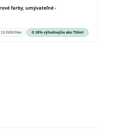
érové farby, umývateľné -
,12 EUR/liter
O 38% výhodnejšie ako 750ml