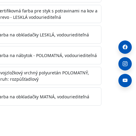
ertifikovná farba pre styk s potravinami na kov a
revo - LESKLÁ vodouriediteľná
arba na obkladačky LESKLÁ, vodouriediteľná
arba na nábytok - POLOMATNÁ, vodouriediteľná
vojzložkový vrchný polyuretán POLOMATNÝ,
ruh: rozpúšťadlový
arba na obkladačky MATNÁ, vodouriediteľná
. Otvory alebo trhliny vyplňte
y natreté menej kvalitnými farbami
a na škvrny použite Blanco eco