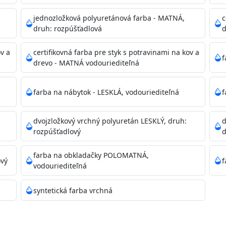
dzanie na bezpečnú likvidáciu.
jednozložková polyuretánová farba - MATNÁ,
c
druh: rozpúšťadlová
d
ikácie
ov a
certifikovná farba pre styk s potravinami na kov a
f
drevo - MATNÁ vodouriediteľná
farba na nábytok - LESKLÁ, vodouriediteľná
f
dvojzložkový vrchný polyuretán LESKLÝ, druh:
d
11)
rozpúšťadlový
d
farba na obkladačky POLOMATNÁ,
ový
f
vodouriediteľná
ené prachu, mastnoty, solí a materiálov so zlou priľnavosťou
syntetická farba vrchná
 Acrylic light putty a prebrúste. Nové alebo porézne povrch
tery Acrylan Unco, Gypsum board alebo Vitex Primer 100% 