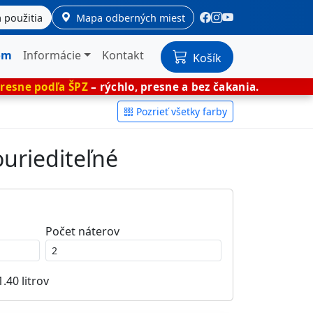
 použitia
Mapa odberných miest
om
Informácie
Kontakt
Košík
ŠPZ
– rýchlo, presne a bez čakania.
🎨 Miešan
Pozrieť všetky farby
ouriediteľné
Počet náterov
1.40
litrov