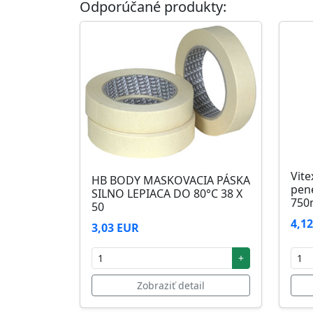
Odporúčané produkty:
Skladovanie
48 mesiacov v orig. uzavretých obaloch med
Vite
HB BODY MASKOVACIA PÁSKA
pen
SILNO LEPIACA DO 80°C 38 X
750
50
4,1
3,03 EUR
+
Zobraziť detail