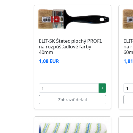
ELIT-SK Štetec plochý PROFI,
ELIT
na rozpúšťadlové farby
na r
40mm
60
1,08 EUR
1,8
+
Zobraziť detail