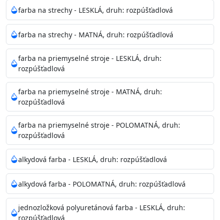
Neaplikujte pri teplote pod 5°C a nad teplotu 35°C alebo
farba na strechy - LESKLÁ, druh: rozpúšťadlová
pri relatívnej vlhkosti nad 80%.
farba na strechy - MATNÁ, druh: rozpúšťadlová
Nepoužitá farba vyžaduje špeciálne zaobchádzanie na
farba na priemyselné stroje - LESKLÁ, druh:
bezpečnú likvidáciu.
rozpúšťadlová
Riedenie
farba na priemyselné stroje - MATNÁ, druh:
: do 10% vodou, podľa spôsobu aplikácie
rozpúšťadlová
Doba schnutia na dotyk
: 30-60 minut
Doba na druhý náter
: 3-4 hodiny
farba na priemyselné stroje - POLOMATNÁ, druh:
Balenie
: 750ml, 1l, 3l, 9l, 15l
rozpúšťadlová
Výdatnosť na jednu vrstvu
: 13-16 m2/l
Aplikácia
: štetec, valček, striekacia pištoľ
alkydová farba - LESKLÁ, druh: rozpúšťadlová
Povrchová úprava
: 1
Je možné tónovať v systéme Colorfull
: áno
alkydová farba - POLOMATNÁ, druh: rozpúšťadlová
Merná hmotnosť
: 1,54 ± 0,02 Kg / L (ISO 2811)
Čistenie
: vodou
jednozložková polyuretánová farba - LESKLÁ, druh:
rozpúšťadlová