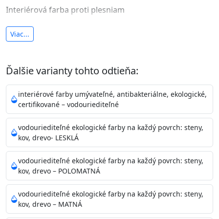
Interiérová farba proti plesniam
antibakteriálna a umývateľná
Viac...
vysoká krycia schopnosť a výdatnosť
Je interiérová protiplesňová farba s iónmi
Ďalšie varianty tohto odtieňa:
striebra.
Vďaka svojmu špeciálnemu zloženiu
znižuje (o 99,9%) množstvo baktérií na povrchu náteru.
interiérové farby umývateľné, antibakteriálne, ekologické,
Preto je
vhodná na nátery priestor s
certifikované – vodouriediteľné
vysokými nárokmi na hygienickú čistotu ako sú
nemocnice, pôrodnice, operačné
vodouriediteľné ekologické farby na každý povrch: steny,
kov, drevo- LESKLÁ
sály, potravinárske priestory, detské izby, školy,
škôlky, telocvične, a samozrejme je
vodouriediteľné ekologické farby na každý povrch: steny,
vhodná aj do bežných priestorov.
Je plne umývateľná
kov, drevo – POLOMATNÁ
(trieda 2 podľa EN 13300) pri
zachovaní priedušnosti vodných pár z natretých
vodouriediteľné ekologické farby na každý povrch: steny,
povrchov. Má vynikajúcu kryciu schopnosť,
kov, drevo – MATNÁ
vysokú výdatnosť a výborný rozliv. Je možné ju tónovať v