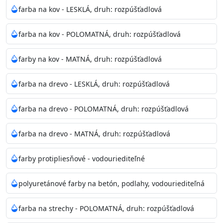
bohatej škále odtieňov.
farba na kov - LESKLÁ, druh: rozpúšťadlová
Odtieň
: Biela + je možné tónovať podľa RAL, NCS,
farba na kov - POLOMATNÁ, druh: rozpúšťadlová
Pantone
farby na kov - MATNÁ, druh: rozpúšťadlová
Informácie k aplikácií
farba na drevo - LESKLÁ, druh: rozpúšťadlová
Pred použitím farbu narieďte do 10% vodou podľa
spôsobu aplikácie. Dobre premiešajte a občas opakujte
farba na drevo - POLOMATNÁ, druh: rozpúšťadlová
aj počas náteru. Naneste jednu
vrstvu štetcom, valčekom alebo striekacou pištoľou
farba na drevo - MATNÁ, druh: rozpúšťadlová
farba zasychá na dotyk po 30-60min./23°C po
dokonalom preschnutí minimálne 3-
farby protipliesňové - vodouriediteľné
4hod/23°C je možné aplikovať ďalšiu vrstvu náteru.
Doba schnutia je závislá na poveternostných
polyuretánové farby na betón, podlahy, vodouriediteľná
podmienkach s vyššou vlhkosťou a nižšou
teplotou sa doba schnutia predlžuje.
farba na strechy - POLOMATNÁ, druh: rozpúšťadlová