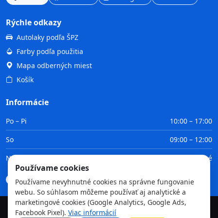
Rýchle odkazy
Autolaky podľa ŠPZ
Farby podľa použitia
Mapa odberných miest
Košík
Informácie
Po – Pi
10:00 – 17:00
So
09:00 – 12:00
Ne
Zatvorené
Používame cookies
Doprava
Platba
Obchodné podmienky
GDPR
Používame nevyhnutné cookies na správne fungovanie
webu. So súhlasom môžeme používať aj analytické a
marketingové cookies (Google Analytics, Google Ads,
Facebook Pixel).
Viac informácií
©
2026
TvojaFarba.sk • Všetky práva vyhradené