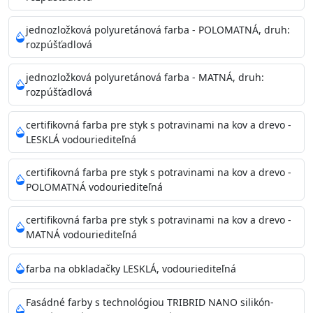
Príprava povrchu
Povrchy musia byť hladké, čisté, suché, zbavené prachu,
jednozložková polyuretánová farba - POLOMATNÁ, druh:
rozpúšťadlová
mastnoty, solí a materiálov so zlou priľnavosťou. Otvory
alebo trhliny vyplňte
jednozložková polyuretánová farba - MATNÁ, druh:
akrylovým tmelom Acrylic putty, Visto alebo Acrylic light
rozpúšťadlová
putty a prebrúste. Nové alebo porézne povrchy natreté
menej kvalitnými farbami
certifikovná farba pre styk s potravinami na kov a drevo -
vždy penetrujte. Odporúčané penetračné nátery
LESKLÁ vodouriediteľná
Acrylan Unco, Gypsum board alebo Vitex Primer 100% a
na škvrny použite Blanco eco
certifikovná farba pre styk s potravinami na kov a drevo -
riediteľné vodou.
POLOMATNÁ vodouriediteľná
certifikovná farba pre styk s potravinami na kov a drevo -
Skladovanie
MATNÁ vodouriediteľná
48 mesiacov v orig. uzavretých obaloch medzi 5°C až
25°C
farba na obkladačky LESKLÁ, vodouriediteľná
Fasádné farby s technológiou TRIBRID NANO silikón-