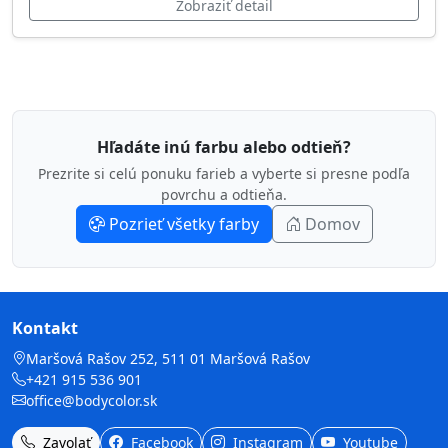
Zobraziť detail
Hľadáte inú farbu alebo odtieň?
Prezrite si celú ponuku farieb a vyberte si presne podľa
povrchu a odtieňa.
Pozrieť všetky farby
Domov
Kontakt
Maršová Rašov 252, 511 01 Maršová Rašov
+421 915 536 901
office@bodycolor.sk
Zavolať
Facebook
Instagram
Youtube