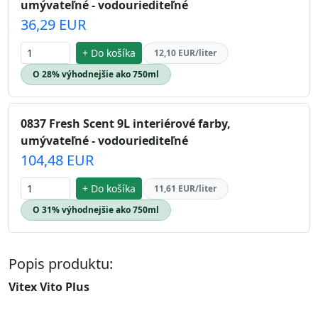
umývateľné - vodouriediteľné
36,29 EUR
+ Do košíka
12,10 EUR/liter
O 28% výhodnejšie ako 750ml
0837 Fresh Scent 9L interiérové farby,
umývateľné - vodouriediteľné
104,48 EUR
+ Do košíka
11,61 EUR/liter
O 31% výhodnejšie ako 750ml
Popis produktu:
Vitex Vito Plus