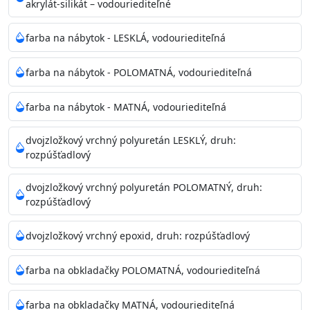
akrylát-silikát – vodouriediteľné
farba na nábytok - LESKLÁ, vodouriediteľná
farba na nábytok - POLOMATNÁ, vodouriediteľná
farba na nábytok - MATNÁ, vodouriediteľná
dvojzložkový vrchný polyuretán LESKLÝ, druh:
rozpúšťadlový
dvojzložkový vrchný polyuretán POLOMATNÝ, druh:
rozpúšťadlový
dvojzložkový vrchný epoxid, druh: rozpúšťadlový
farba na obkladačky POLOMATNÁ, vodouriediteľná
farba na obkladačky MATNÁ, vodouriediteľná