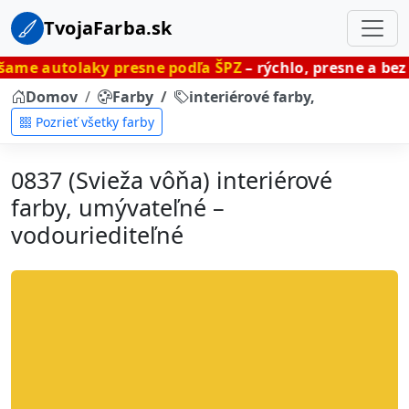
TvojaFarba.sk
ky presne podľa ŠPZ
– rýchlo, presne a bez čakania.
Domov
Farby
interiérové farby, umývateľné
Pozrieť všetky farby
0837 (Svieža vôňa) interiérové
farby, umývateľné –
vodouriediteľné