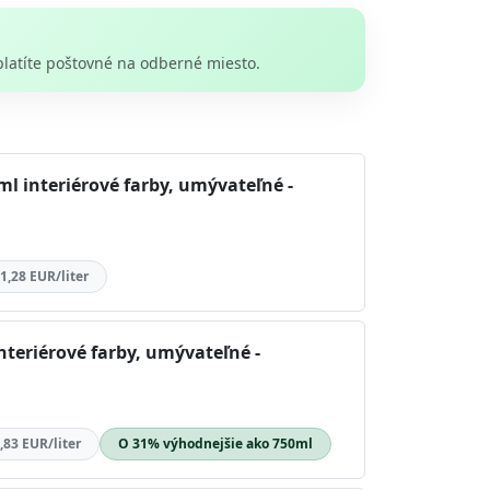
platíte poštovné na odberné miesto.
l interiérové farby, umývateľné -
1,28 EUR/liter
nteriérové farby, umývateľné -
,83 EUR/liter
O 31% výhodnejšie ako 750ml