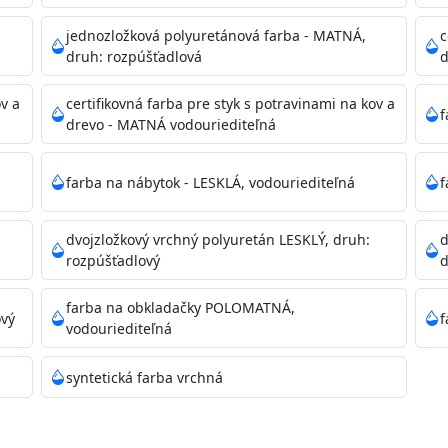
dzanie na bezpečnú likvidáciu.
jednozložková polyuretánová farba - MATNÁ,
c
druh: rozpúšťadlová
d
ikácie
ov a
certifikovná farba pre styk s potravinami na kov a
f
drevo - MATNÁ vodouriediteľná
farba na nábytok - LESKLÁ, vodouriediteľná
f
dvojzložkový vrchný polyuretán LESKLÝ, druh:
d
11)
rozpúšťadlový
d
farba na obkladačky POLOMATNÁ,
ový
f
vodouriediteľná
ené prachu, mastnoty, solí a materiálov so zlou priľnavosťou
syntetická farba vrchná
 Acrylic light putty a prebrúste. Nové alebo porézne povrch
tery Acrylan Unco, Gypsum board alebo Vitex Primer 100% 