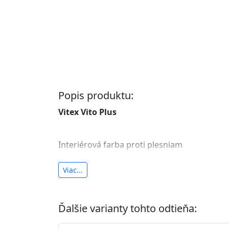
Popis produktu:
Vitex Vito Plus
Interiérová farba proti plesniam
antibakteriálna a umývateľná
Viac...
vysoká krycia schopnosť a výdatnosť
Je interiérová protiplesňová farba s iónmi
Ďalšie varianty tohto odtieňa:
znižuje (o 99,9%) množstvo baktérií na povr