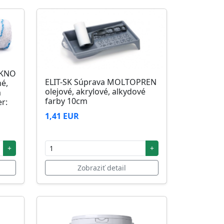
ÁKNO
ELIT-SK Súprava MOLTOPREN
né,
olejové, akrylové, alkydové
m
farby 10cm
r:
1,41 EUR
+
+
Zobraziť detail