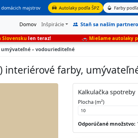
aj domácich majstrov
Autolaky podľa ŠPZ
Farby podľa
Domov
Inšpirácie
Staň sa naším partner
en teraz!
🚗
Miešame autolaky presne podľa 
, umývateľné – vodouriediteľné
 interiérové farby, umývateľn
Kalkulačka spotreby
Plocha (m²)
Odporúčané množstvo: