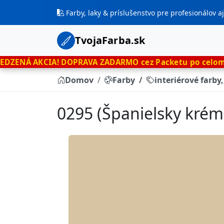
Farby, laky & príslušenstvo pre profesionálov 
TvojaFarba.sk
A!
DOPRAVA ZADARMO cez Packetu po celom Slovensku
l
Domov
Farby
interiérové farby
0295 (Španielsky krém)