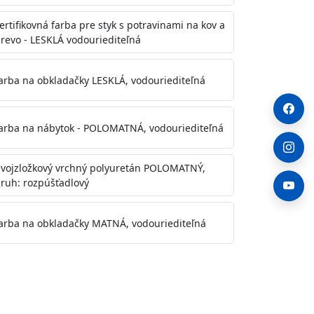
ertifikovná farba pre styk s potravinami na kov a
revo - LESKLÁ vodouriediteľná
arba na obkladačky LESKLÁ, vodouriediteľná
arba na nábytok - POLOMATNÁ, vodouriediteľná
vojzložkový vrchný polyuretán POLOMATNÝ,
ruh: rozpúšťadlový
arba na obkladačky MATNÁ, vodouriediteľná
. Otvory alebo trhliny vyplňte
y natreté menej kvalitnými farbami
a na škvrny použite Blanco eco