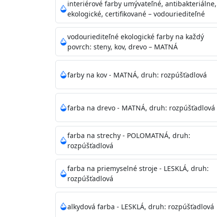
vysokými nárokmi na hygienickú čistotu 
interiérové farby umývateľné, antibakteriálne,
sály, potravinárske priestory, detské izby,
ekologické, certifikované – vodouriediteľné
vhodná aj do bežných priestorov.
Je plne u
zachovaní priedušnosti vodných pár z natre
vodouriediteľné ekologické farby na každý
povrch: steny, kov, drevo – MATNÁ
vysokú výdatnosť a výborný rozliv. Je možné 
farby na kov - MATNÁ, druh: rozpúšťadlová
Odtieň
: Biela + je možné tónovať podľa RAL
farba na drevo - MATNÁ, druh: rozpúšťadlová
Informácie k aplikácií
Pred použitím farbu narieďte do 10% vodou 
vrstvu štetcom, valčekom alebo striekacou 
farba na strechy - POLOMATNÁ, druh:
4hod/23°C je možné aplikovať ďalšiu vrstvu
rozpúšťadlová
teplotou sa doba schnutia predlžuje.
farba na priemyselné stroje - LESKLÁ, druh:
rozpúšťadlová
Neaplikujte pri teplote pod 5°C a nad teplotu
alkydová farba - LESKLÁ, druh: rozpúšťadlová