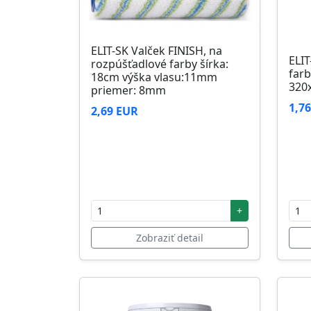
ELIT-SK Valček FINISH, na
ELIT
rozpúšťadlové farby šírka:
farb
18cm výška vlasu:11mm
320
priemer: 8mm
1,7
2,69 EUR
+
Zobraziť detail