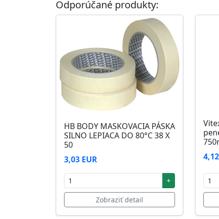
Odporúčané produkty:
Skladovanie
48 mesiacov v orig. uzavretých obaloch med
Vite
HB BODY MASKOVACIA PÁSKA
pen
SILNO LEPIACA DO 80°C 38 X
750
50
4,1
3,03 EUR
+
Zobraziť detail