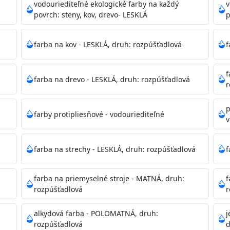
ako sú nemocnice, pôrodnice, operačné
vodouriediteľné ekologické farby na každý
v
 školy, škôlky, telocvične, a samozrejme je
povrch: steny, kov, drevo- LESKLÁ
p
mývateľná (trieda 2 podľa EN 13300) pri
tých povrchov. Má vynikajúcu kryciu schopnosť,
farba na kov - LESKLÁ, druh: rozpúšťadlová
f
ju tónovať v bohatej škále odtieňov.
f
farba na drevo - LESKLÁ, druh: rozpúšťadlová
, NCS, Pantone
r
p
farby protipliesňové - vodouriediteľné
v
podľa spôsobu aplikácie. Dobre premiešajte a občas opakuj
pištoľou farba zasychá na dotyk po 30-60min./23°C po dok
farba na strechy - LESKLÁ, druh: rozpúšťadlová
f
 náteru. Doba schnutia je závislá na poveternostných podm
farba na priemyselné stroje - MATNÁ, druh:
f
rozpúšťadlová
r
 35°C alebo pri relatívnej vlhkosti nad 80%.
alkydová farba - POLOMATNÁ, druh:
j
rozpúšťadlová
d