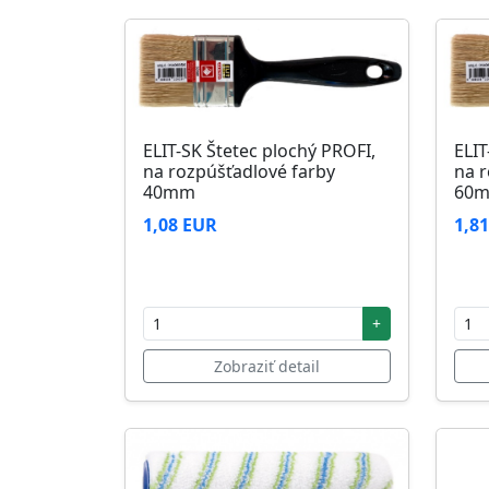
ELIT-SK Štetec plochý PROFI,
ELIT
na rozpúšťadlové farby
na r
40mm
60
1,08 EUR
1,8
+
Zobraziť detail