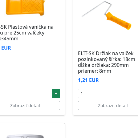
-SK Plastová vanička na
u pre 25cm valčeky
x345mm
6 EUR
ELIT-SK Držiak na valček
pozinkovaný šírka: 18cm
dĺžka držiaka: 290mm
priemer: 8mm
1,21 EUR
+
Zobraziť detail
Zobraziť detail