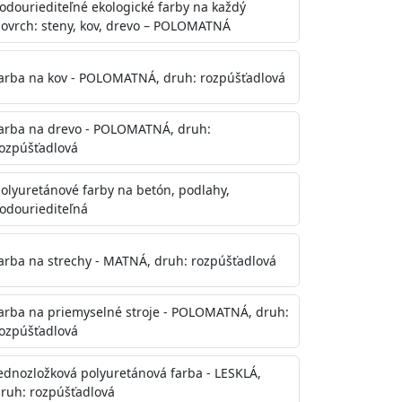
odouriediteľné ekologické farby na každý
ovrch: steny, kov, drevo – POLOMATNÁ
arba na kov - POLOMATNÁ, druh: rozpúšťadlová
arba na drevo - POLOMATNÁ, druh:
ozpúšťadlová
olyuretánové farby na betón, podlahy,
odouriediteľná
te aj počas náteru. Naneste jednu
onalom preschnutí minimálne 3-
arba na strechy - MATNÁ, druh: rozpúšťadlová
ienkach s vyššou vlhkosťou a nižšou
arba na priemyselné stroje - POLOMATNÁ, druh:
ozpúšťadlová
ednozložková polyuretánová farba - LESKLÁ,
ruh: rozpúšťadlová