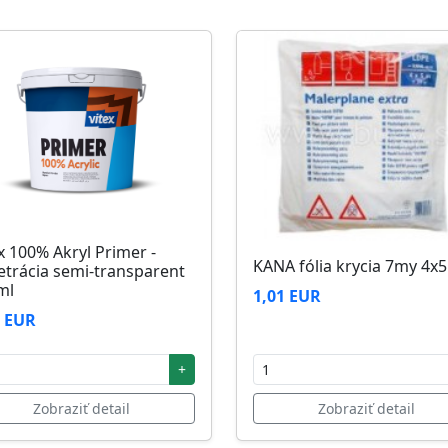
zi 5°C až 25°C
x 100% Akryl Primer -
KANA fólia krycia 7my 4x
etrácia semi-transparent
ml
1,01 EUR
2 EUR
+
Zobraziť detail
Zobraziť detail