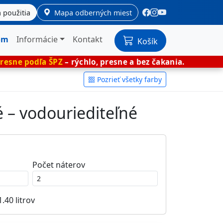
 použitia
Mapa odberných miest
om
Informácie
Kontakt
Košík
ŠPZ
– rýchlo, presne a bez čakania.
🎨 Miešan
Pozrieť všetky farby
é – vodouriediteľné
Počet náterov
1.40
litrov