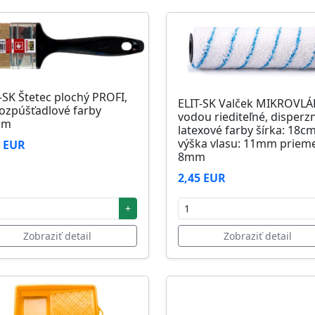
-SK Štetec plochý PROFI,
ELIT-SK Valček MIKROVL
ozpúšťadlové farby
vodou riediteľné, disperz
mm
latexové farby šírka: 18c
výška vlasu: 11mm prieme
1 EUR
8mm
2,45 EUR
+
Zobraziť detail
Zobraziť detail