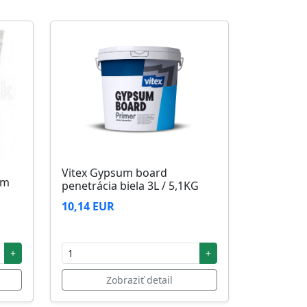
Vitex Gypsum board
5m
penetrácia biela 3L / 5,1KG
10,14 EUR
+
+
Zobraziť detail