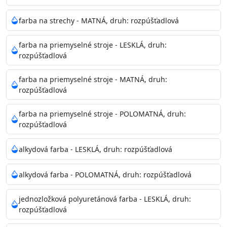
pri relatívnej vlhkosti nad 80%.
farba na strechy - MATNÁ, druh: rozpúšťadlová
Nepoužitá farba vyžaduje špeciálne zaobchádzanie na
farba na priemyselné stroje - LESKLÁ, druh:
bezpečnú likvidáciu.
rozpúšťadlová
Riedenie
farba na priemyselné stroje - MATNÁ, druh:
: do 10% vodou, podľa spôsobu aplikácie
rozpúšťadlová
Doba schnutia na dotyk
: 30-60 minut
Doba na druhý náter
: 3-4 hodiny
farba na priemyselné stroje - POLOMATNÁ, druh:
Balenie
: 750ml, 1l, 3l, 9l, 15l
rozpúšťadlová
Výdatnosť na jednu vrstvu
: 13-16 m2/l
Aplikácia
: štetec, valček, striekacia pištoľ
alkydová farba - LESKLÁ, druh: rozpúšťadlová
Povrchová úprava
: 1
Je možné tónovať v systéme Colorfull
: áno
alkydová farba - POLOMATNÁ, druh: rozpúšťadlová
Merná hmotnosť
: 1,54 ± 0,02 Kg / L (ISO 2811)
Čistenie
: vodou
jednozložková polyuretánová farba - LESKLÁ, druh:
rozpúšťadlová
Príprava povrchu