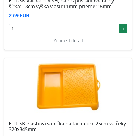
ELIT-SK Valček FINISH, na rozpúšťadlové farby
šírka: 18cm výška vlasu:11mm priemer: 8mm
2,69 EUR
+
Zobraziť detail
ELIT-SK Plastová vanička na farbu pre 25cm valčeky
320x345mm