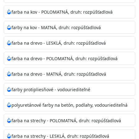
Odtieň
: Biela + je možné tónovať podľa RAL, NCS,
farba na kov - POLOMATNÁ, druh: rozpúšťadlová
Pantone
farby na kov - MATNÁ, druh: rozpúšťadlová
Informácie k aplikácií
farba na drevo - LESKLÁ, druh: rozpúšťadlová
Pred použitím farbu narieďte do 10% vodou podľa
spôsobu aplikácie. Dobre premiešajte a občas opakujte
farba na drevo - POLOMATNÁ, druh: rozpúšťadlová
aj počas náteru. Naneste jednu
vrstvu štetcom, valčekom alebo striekacou pištoľou
farba na drevo - MATNÁ, druh: rozpúšťadlová
farba zasychá na dotyk po 30-60min./23°C po
dokonalom preschnutí minimálne 3-
farby protipliesňové - vodouriediteľné
4hod/23°C je možné aplikovať ďalšiu vrstvu náteru.
Doba schnutia je závislá na poveternostných
polyuretánové farby na betón, podlahy, vodouriediteľná
podmienkach s vyššou vlhkosťou a nižšou
teplotou sa doba schnutia predlžuje.
farba na strechy - POLOMATNÁ, druh: rozpúšťadlová
Neaplikujte pri teplote pod 5°C a nad teplotu 35°C alebo
farba na strechy - LESKLÁ, druh: rozpúšťadlová