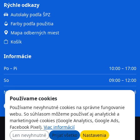
Rýchle odkazy
Autolaky podľa ŠPZ
Farby podľa použitia
Mapa odberných miest
Košík
Informácie
Po – Pi
10:00 – 17:00
So
09:00 – 12:00
Ne
Zatvorené
Používame cookies
Doprava
Platba
Obchodné podmienky
GDPR
Používame nevyhnutné cookies na správne fungovanie
webu. So súhlasom môžeme používať aj analytické a
marketingové cookies (Google Analytics, Google Ads,
Facebook Pixel).
Viac informácií
©
2026
TvojaFarba.sk • Všetky práva vyhradené
Len nevyhnutné
Prijať všetko
Nastavenia
GDPR
Obchodné podmienky
Doprava
Platba