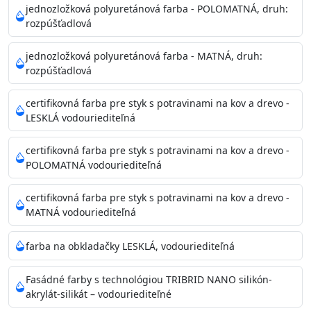
Povrchy musia byť hladké, čisté, suché, zbavené prachu,
jednozložková polyuretánová farba - POLOMATNÁ, druh:
rozpúšťadlová
mastnoty, solí a materiálov so zlou priľnavosťou. Otvory
alebo trhliny vyplňte
jednozložková polyuretánová farba - MATNÁ, druh:
akrylovým tmelom Acrylic putty, Visto alebo Acrylic light
rozpúšťadlová
putty a prebrúste. Nové alebo porézne povrchy natreté
menej kvalitnými farbami
certifikovná farba pre styk s potravinami na kov a drevo -
vždy penetrujte. Odporúčané penetračné nátery
LESKLÁ vodouriediteľná
Acrylan Unco, Gypsum board alebo Vitex Primer 100% a
na škvrny použite Blanco eco
certifikovná farba pre styk s potravinami na kov a drevo -
riediteľné vodou.
POLOMATNÁ vodouriediteľná
certifikovná farba pre styk s potravinami na kov a drevo -
Skladovanie
MATNÁ vodouriediteľná
48 mesiacov v orig. uzavretých obaloch medzi 5°C až
25°C
farba na obkladačky LESKLÁ, vodouriediteľná
Fasádné farby s technológiou TRIBRID NANO silikón-
akrylát-silikát – vodouriediteľné