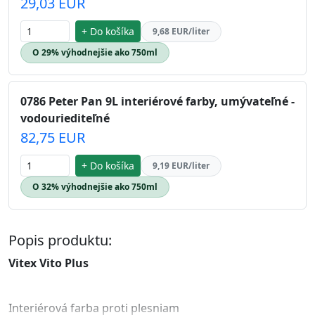
29,03 EUR
+ Do košíka
9,68 EUR/liter
O 29% výhodnejšie ako 750ml
0786 Peter Pan 9L interiérové farby, umývateľné -
vodouriediteľné
82,75 EUR
+ Do košíka
9,19 EUR/liter
O 32% výhodnejšie ako 750ml
Popis produktu:
Vitex Vito Plus
Interiérová farba proti plesniam