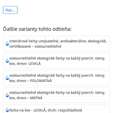
antibakteriálna a umývateľná
Viac...
vysoká krycia schopnosť a výdatnosť
Je interiérová protiplesňová farba s iónmi
Ďalšie varianty tohto odtieňa:
striebra.
Vďaka svojmu špeciálnemu zloženiu
znižuje (o 99,9%) množstvo baktérií na povrchu náteru.
interiérové farby umývateľné, antibakteriálne, ekologické,
Preto je
vhodná na nátery priestor s
certifikované – vodouriediteľné
vysokými nárokmi na hygienickú čistotu ako sú
nemocnice, pôrodnice, operačné
vodouriediteľné ekologické farby na každý povrch: steny,
kov, drevo- LESKLÁ
sály, potravinárske priestory, detské izby, školy,
škôlky, telocvične, a samozrejme je
vodouriediteľné ekologické farby na každý povrch: steny,
vhodná aj do bežných priestorov.
Je plne umývateľná
kov, drevo – POLOMATNÁ
(trieda 2 podľa EN 13300) pri
zachovaní priedušnosti vodných pár z natretých
vodouriediteľné ekologické farby na každý povrch: steny,
povrchov. Má vynikajúcu kryciu schopnosť,
kov, drevo – MATNÁ
vysokú výdatnosť a výborný rozliv. Je možné ju tónovať v
bohatej škále odtieňov.
farba na kov - LESKLÁ, druh: rozpúšťadlová