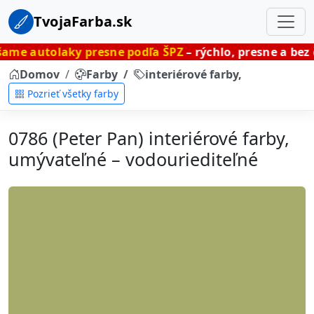
TvojaFarba.sk
ky presne podľa ŠPZ
– rýchlo, presne a bez čakania.
Domov
Farby
interiérové farby, umývateľné
Pozrieť všetky farby
0786 (Peter Pan) interiérové farby,
umývateľné – vodouriediteľné