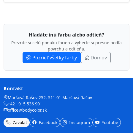
Hľadáte inú farbu alebo odtieň?
Prezrite si celú ponuku farieb a vyberte si presne podľa
povrchu a odtieňa.
Pozrieť všetky farby
Domov
Kontakt
Maršová Rašov 252, 511 01 Maršová Rašov
+421 915 536 901
office@bodycolor.sk
Zavolať
Facebook
Instagram
Youtube