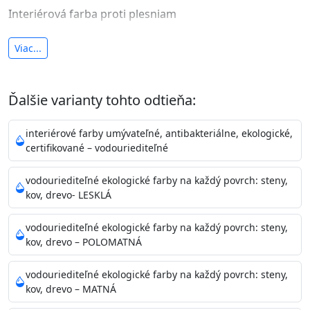
Interiérová farba proti plesniam
antibakteriálna a umývateľná
Viac...
vysoká krycia schopnosť a výdatnosť
Je interiérová protiplesňová farba s iónmi
Ďalšie varianty tohto odtieňa:
striebra.
Vďaka svojmu špeciálnemu zloženiu
znižuje (o 99,9%) množstvo baktérií na povrchu náteru.
interiérové farby umývateľné, antibakteriálne, ekologické,
Preto je
vhodná na nátery priestor s
certifikované – vodouriediteľné
vysokými nárokmi na hygienickú čistotu ako sú
nemocnice, pôrodnice, operačné
vodouriediteľné ekologické farby na každý povrch: steny,
kov, drevo- LESKLÁ
sály, potravinárske priestory, detské izby, školy,
škôlky, telocvične, a samozrejme je
vodouriediteľné ekologické farby na každý povrch: steny,
vhodná aj do bežných priestorov.
Je plne umývateľná
kov, drevo – POLOMATNÁ
(trieda 2 podľa EN 13300) pri
zachovaní priedušnosti vodných pár z natretých
vodouriediteľné ekologické farby na každý povrch: steny,
povrchov. Má vynikajúcu kryciu schopnosť,
kov, drevo – MATNÁ
vysokú výdatnosť a výborný rozliv. Je možné ju tónovať v