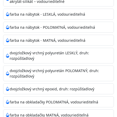
akrylát-silikát – vodouriediteľné
farba na nábytok - LESKLÁ, vodouriediteľná
farba na nábytok - POLOMATNÁ, vodouriediteľná
farba na nábytok - MATNÁ, vodouriediteľná
dvojzložkový vrchný polyuretán LESKLÝ, druh:
rozpúšťadlový
dvojzložkový vrchný polyuretán POLOMATNÝ, druh:
rozpúšťadlový
dvojzložkový vrchný epoxid, druh: rozpúšťadlový
farba na obkladačky POLOMATNÁ, vodouriediteľná
farba na obkladačky MATNÁ, vodouriediteľná