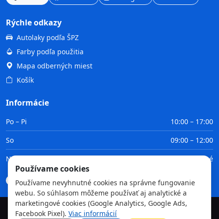
Rýchle odkazy
Autolaky podľa ŠPZ
Farby podľa použitia
Mapa odberných miest
Košík
Informácie
Po – Pi
10:00 – 17:00
So
09:00 – 12:00
Ne
Zatvorené
Používame cookies
Doprava
Platba
Obchodné podmienky
GDPR
Používame nevyhnutné cookies na správne fungovanie
webu. So súhlasom môžeme používať aj analytické a
marketingové cookies (Google Analytics, Google Ads,
Facebook Pixel).
Viac informácií
©
2026
TvojaFarba.sk • Všetky práva vyhradené