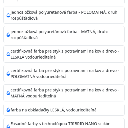
Príprava povrchu
Povrchy musia byť hladké, čisté, suché, zbavené prachu,
jednozložková polyuretánová farba - POLOMATNÁ, druh:
rozpúšťadlová
mastnoty, solí a materiálov so zlou priľnavosťou. Otvory
alebo trhliny vyplňte
jednozložková polyuretánová farba - MATNÁ, druh:
akrylovým tmelom Acrylic putty, Visto alebo Acrylic light
rozpúšťadlová
putty a prebrúste. Nové alebo porézne povrchy natreté
menej kvalitnými farbami
certifikovná farba pre styk s potravinami na kov a drevo -
vždy penetrujte. Odporúčané penetračné nátery
LESKLÁ vodouriediteľná
Acrylan Unco, Gypsum board alebo Vitex Primer 100% a
na škvrny použite Blanco eco
certifikovná farba pre styk s potravinami na kov a drevo -
riediteľné vodou.
POLOMATNÁ vodouriediteľná
certifikovná farba pre styk s potravinami na kov a drevo -
Skladovanie
MATNÁ vodouriediteľná
48 mesiacov v orig. uzavretých obaloch medzi 5°C až
25°C
farba na obkladačky LESKLÁ, vodouriediteľná
Fasádné farby s technológiou TRIBRID NANO silikón-