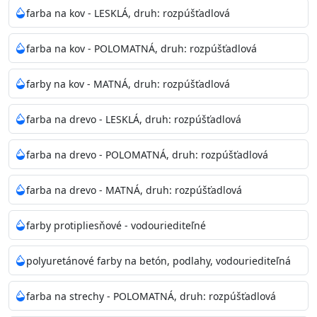
bohatej škále odtieňov.
farba na kov - LESKLÁ, druh: rozpúšťadlová
Odtieň
: Biela + je možné tónovať podľa RAL, NCS,
farba na kov - POLOMATNÁ, druh: rozpúšťadlová
Pantone
farby na kov - MATNÁ, druh: rozpúšťadlová
Informácie k aplikácií
farba na drevo - LESKLÁ, druh: rozpúšťadlová
Pred použitím farbu narieďte do 10% vodou podľa
spôsobu aplikácie. Dobre premiešajte a občas opakujte
farba na drevo - POLOMATNÁ, druh: rozpúšťadlová
aj počas náteru. Naneste jednu
vrstvu štetcom, valčekom alebo striekacou pištoľou
farba na drevo - MATNÁ, druh: rozpúšťadlová
farba zasychá na dotyk po 30-60min./23°C po
dokonalom preschnutí minimálne 3-
farby protipliesňové - vodouriediteľné
4hod/23°C je možné aplikovať ďalšiu vrstvu náteru.
Doba schnutia je závislá na poveternostných
polyuretánové farby na betón, podlahy, vodouriediteľná
podmienkach s vyššou vlhkosťou a nižšou
teplotou sa doba schnutia predlžuje.
farba na strechy - POLOMATNÁ, druh: rozpúšťadlová