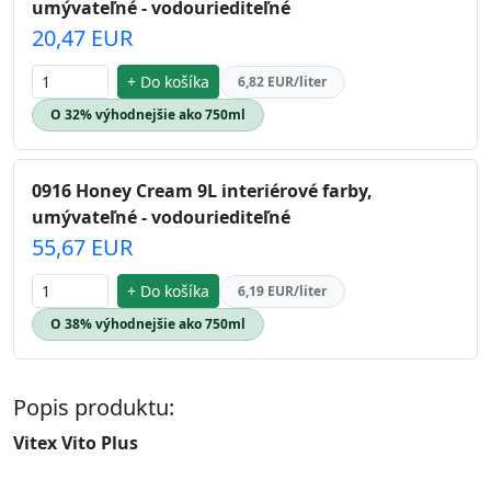
umývateľné - vodouriediteľné
20,47 EUR
+ Do košíka
6,82 EUR/liter
O 32% výhodnejšie ako 750ml
0916 Honey Cream 9L interiérové farby,
umývateľné - vodouriediteľné
55,67 EUR
+ Do košíka
6,19 EUR/liter
O 38% výhodnejšie ako 750ml
Popis produktu:
Vitex Vito Plus