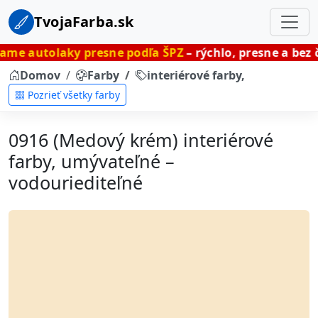
TvojaFarba.sk
ky presne podľa ŠPZ
– rýchlo, presne a bez čakania.
Domov
Farby
interiérové farby, umývateľné
Pozrieť všetky farby
0916 (Medový krém) interiérové
farby, umývateľné –
vodouriediteľné