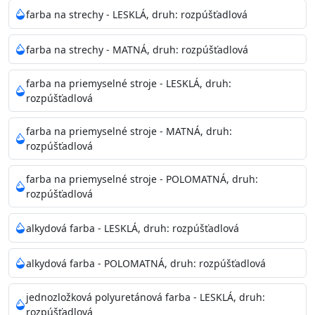
Neaplikujte pri teplote pod 5°C a nad teplotu 35°C alebo
farba na strechy - LESKLÁ, druh: rozpúšťadlová
pri relatívnej vlhkosti nad 80%.
farba na strechy - MATNÁ, druh: rozpúšťadlová
Nepoužitá farba vyžaduje špeciálne zaobchádzanie na
farba na priemyselné stroje - LESKLÁ, druh:
bezpečnú likvidáciu.
rozpúšťadlová
Riedenie
farba na priemyselné stroje - MATNÁ, druh:
: do 10% vodou, podľa spôsobu aplikácie
rozpúšťadlová
Doba schnutia na dotyk
: 30-60 minut
Doba na druhý náter
: 3-4 hodiny
farba na priemyselné stroje - POLOMATNÁ, druh:
Balenie
: 750ml, 1l, 3l, 9l, 15l
rozpúšťadlová
Výdatnosť na jednu vrstvu
: 13-16 m2/l
Aplikácia
: štetec, valček, striekacia pištoľ
alkydová farba - LESKLÁ, druh: rozpúšťadlová
Povrchová úprava
: 1
Je možné tónovať v systéme Colorfull
: áno
alkydová farba - POLOMATNÁ, druh: rozpúšťadlová
Merná hmotnosť
: 1,54 ± 0,02 Kg / L (ISO 2811)
Čistenie
: vodou
jednozložková polyuretánová farba - LESKLÁ, druh:
rozpúšťadlová