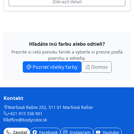
Zobraziť detail
Hľadáte inú farbu alebo odtieň?
Prezrite si celú ponuku farieb a vyberte si presne podľa
povrchu a odtieňa.
Pozrieť všetky farby
Domov
Kontakt
Maršová Rašov 252, 511 01 Maršová Rašov
+421 915 536 901
office@bodycolor.sk
Zavolať
Facebook
Instagram
Youtube