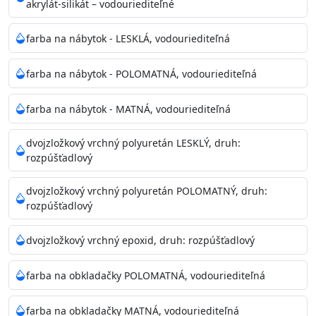
akrylát-silikát – vodouriediteľné
farba na nábytok - LESKLÁ, vodouriediteľná
farba na nábytok - POLOMATNÁ, vodouriediteľná
farba na nábytok - MATNÁ, vodouriediteľná
dvojzložkový vrchný polyuretán LESKLÝ, druh:
rozpúšťadlový
dvojzložkový vrchný polyuretán POLOMATNÝ, druh:
rozpúšťadlový
dvojzložkový vrchný epoxid, druh: rozpúšťadlový
farba na obkladačky POLOMATNÁ, vodouriediteľná
farba na obkladačky MATNÁ, vodouriediteľná