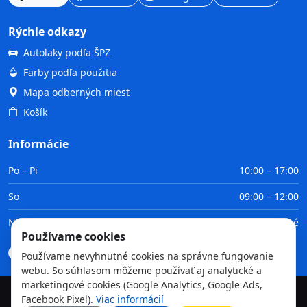
Rýchle odkazy
Autolaky podľa ŠPZ
Farby podľa použitia
Mapa odberných miest
Košík
Informácie
Po – Pi
10:00 – 17:00
So
09:00 – 12:00
Ne
Zatvorené
Používame cookies
Doprava
Platba
Obchodné podmienky
GDPR
Používame nevyhnutné cookies na správne fungovanie
webu. So súhlasom môžeme používať aj analytické a
marketingové cookies (Google Analytics, Google Ads,
Facebook Pixel).
Viac informácií
©
2026
TvojaFarba.sk • Všetky práva vyhradené