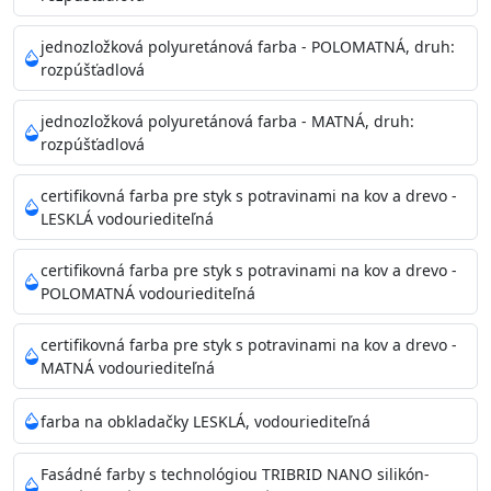
Príprava povrchu
Povrchy musia byť hladké, čisté, suché, zbavené prachu,
jednozložková polyuretánová farba - POLOMATNÁ, druh:
rozpúšťadlová
mastnoty, solí a materiálov so zlou priľnavosťou. Otvory
alebo trhliny vyplňte
jednozložková polyuretánová farba - MATNÁ, druh:
akrylovým tmelom Acrylic putty, Visto alebo Acrylic light
rozpúšťadlová
putty a prebrúste. Nové alebo porézne povrchy natreté
menej kvalitnými farbami
certifikovná farba pre styk s potravinami na kov a drevo -
vždy penetrujte. Odporúčané penetračné nátery
LESKLÁ vodouriediteľná
Acrylan Unco, Gypsum board alebo Vitex Primer 100% a
na škvrny použite Blanco eco
certifikovná farba pre styk s potravinami na kov a drevo -
riediteľné vodou.
POLOMATNÁ vodouriediteľná
certifikovná farba pre styk s potravinami na kov a drevo -
Skladovanie
MATNÁ vodouriediteľná
48 mesiacov v orig. uzavretých obaloch medzi 5°C až
25°C
farba na obkladačky LESKLÁ, vodouriediteľná
Fasádné farby s technológiou TRIBRID NANO silikón-