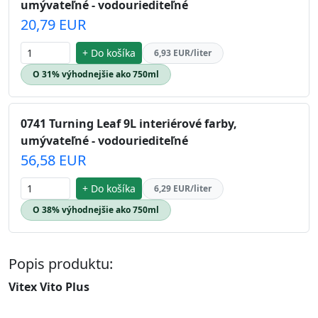
umývateľné - vodouriediteľné
20,79 EUR
+ Do košíka
6,93 EUR/liter
O 31% výhodnejšie ako 750ml
0741 Turning Leaf 9L interiérové farby,
umývateľné - vodouriediteľné
56,58 EUR
+ Do košíka
6,29 EUR/liter
O 38% výhodnejšie ako 750ml
Popis produktu:
Vitex Vito Plus