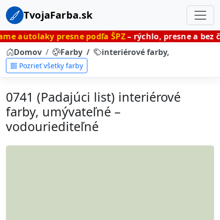
TvojaFarba.sk
y presne podľa ŠPZ
– rýchlo, presne a bez čakania.
Domov
Farby
interiérové farby, umývateľné
Pozrieť všetky farby
0741 (Padajúci list) interiérové
farby, umývateľné –
vodouriediteľné