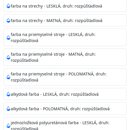
Neaplikujte pri teplote pod 5°C a nad teplotu 35°C alebo
farba na strechy - LESKLÁ, druh: rozpúšťadlová
pri relatívnej vlhkosti nad 80%.
farba na strechy - MATNÁ, druh: rozpúšťadlová
Nepoužitá farba vyžaduje špeciálne zaobchádzanie na
farba na priemyselné stroje - LESKLÁ, druh:
bezpečnú likvidáciu.
rozpúšťadlová
Riedenie
farba na priemyselné stroje - MATNÁ, druh:
: do 10% vodou, podľa spôsobu aplikácie
rozpúšťadlová
Doba schnutia na dotyk
: 30-60 minut
Doba na druhý náter
: 3-4 hodiny
farba na priemyselné stroje - POLOMATNÁ, druh:
Balenie
: 750ml, 1l, 3l, 9l, 15l
rozpúšťadlová
Výdatnosť na jednu vrstvu
: 13-16 m2/l
Aplikácia
: štetec, valček, striekacia pištoľ
alkydová farba - LESKLÁ, druh: rozpúšťadlová
Povrchová úprava
: 1
Je možné tónovať v systéme Colorfull
: áno
alkydová farba - POLOMATNÁ, druh: rozpúšťadlová
Merná hmotnosť
: 1,54 ± 0,02 Kg / L (ISO 2811)
Čistenie
: vodou
jednozložková polyuretánová farba - LESKLÁ, druh:
rozpúšťadlová