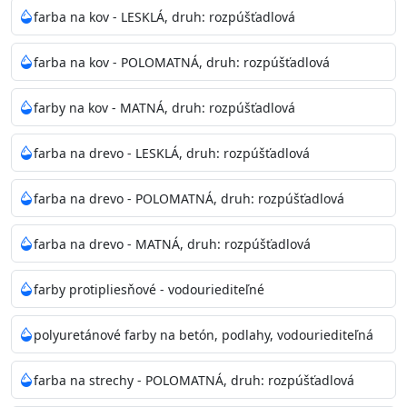
bohatej škále odtieňov.
farba na kov - LESKLÁ, druh: rozpúšťadlová
Odtieň
: Biela + je možné tónovať podľa RAL, NCS,
farba na kov - POLOMATNÁ, druh: rozpúšťadlová
Pantone
farby na kov - MATNÁ, druh: rozpúšťadlová
Informácie k aplikácií
farba na drevo - LESKLÁ, druh: rozpúšťadlová
Pred použitím farbu narieďte do 10% vodou podľa
spôsobu aplikácie. Dobre premiešajte a občas opakujte
farba na drevo - POLOMATNÁ, druh: rozpúšťadlová
aj počas náteru. Naneste jednu
vrstvu štetcom, valčekom alebo striekacou pištoľou
farba na drevo - MATNÁ, druh: rozpúšťadlová
farba zasychá na dotyk po 30-60min./23°C po
dokonalom preschnutí minimálne 3-
farby protipliesňové - vodouriediteľné
4hod/23°C je možné aplikovať ďalšiu vrstvu náteru.
Doba schnutia je závislá na poveternostných
polyuretánové farby na betón, podlahy, vodouriediteľná
podmienkach s vyššou vlhkosťou a nižšou
teplotou sa doba schnutia predlžuje.
farba na strechy - POLOMATNÁ, druh: rozpúšťadlová