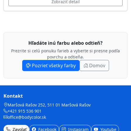
Zobraziť detail
Hľadáte inú farbu alebo odtieň?
Prezrite si celú ponuku farieb a vyberte si presne podľa
povrchu a odtieňa.
Pozrieť všetky farby
Domov
Kontakt
Maršová Rašov 252, 511 01 Maršová Rašov
+421 915 536 901
office@bodycolor.sk
Zavolať
Facebook
Instagram
Youtube