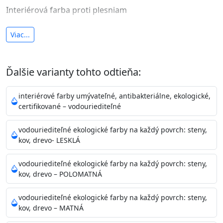
Interiérová farba proti plesniam
antibakteriálna a umývateľná
Viac...
vysoká krycia schopnosť a výdatnosť
Je interiérová protiplesňová farba s iónmi
Ďalšie varianty tohto odtieňa:
striebra.
Vďaka svojmu špeciálnemu zloženiu
znižuje (o 99,9%) množstvo baktérií na povrchu náteru.
interiérové farby umývateľné, antibakteriálne, ekologické,
Preto je
vhodná na nátery priestor s
certifikované – vodouriediteľné
vysokými nárokmi na hygienickú čistotu ako sú
nemocnice, pôrodnice, operačné
vodouriediteľné ekologické farby na každý povrch: steny,
kov, drevo- LESKLÁ
sály, potravinárske priestory, detské izby, školy,
škôlky, telocvične, a samozrejme je
vodouriediteľné ekologické farby na každý povrch: steny,
vhodná aj do bežných priestorov.
Je plne umývateľná
kov, drevo – POLOMATNÁ
(trieda 2 podľa EN 13300) pri
zachovaní priedušnosti vodných pár z natretých
vodouriediteľné ekologické farby na každý povrch: steny,
povrchov. Má vynikajúcu kryciu schopnosť,
kov, drevo – MATNÁ
vysokú výdatnosť a výborný rozliv. Je možné ju tónovať v