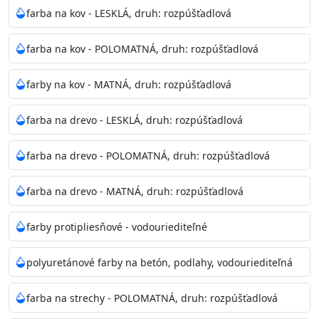
bohatej škále odtieňov.
farba na kov - LESKLÁ, druh: rozpúšťadlová
Odtieň
: Biela + je možné tónovať podľa RAL, NCS,
farba na kov - POLOMATNÁ, druh: rozpúšťadlová
Pantone
farby na kov - MATNÁ, druh: rozpúšťadlová
Informácie k aplikácií
farba na drevo - LESKLÁ, druh: rozpúšťadlová
Pred použitím farbu narieďte do 10% vodou podľa
spôsobu aplikácie. Dobre premiešajte a občas opakujte
farba na drevo - POLOMATNÁ, druh: rozpúšťadlová
aj počas náteru. Naneste jednu
vrstvu štetcom, valčekom alebo striekacou pištoľou
farba na drevo - MATNÁ, druh: rozpúšťadlová
farba zasychá na dotyk po 30-60min./23°C po
dokonalom preschnutí minimálne 3-
farby protipliesňové - vodouriediteľné
4hod/23°C je možné aplikovať ďalšiu vrstvu náteru.
Doba schnutia je závislá na poveternostných
polyuretánové farby na betón, podlahy, vodouriediteľná
podmienkach s vyššou vlhkosťou a nižšou
teplotou sa doba schnutia predlžuje.
farba na strechy - POLOMATNÁ, druh: rozpúšťadlová