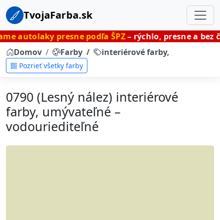
TvojaFarba.sk
y presne podľa ŠPZ
– rýchlo, presne a bez čakania.
Domov
Farby
interiérové farby, umývateľné
Pozrieť všetky farby
0790 (Lesný nález) interiérové
farby, umývateľné –
vodouriediteľné