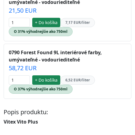
umývateľné - vodouriediteľné
21,50 EUR
+ Do košíka
7,17 EUR/liter
O 31% výhodnejšie ako 750ml
0790 Forest Found 9L interiérové farby,
umývateľné - vodouriediteľné
58,72 EUR
+ Do košíka
6,52 EUR/liter
O 37% výhodnejšie ako 750ml
Popis produktu:
Vitex Vito Plus