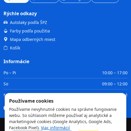
Rýchle odkazy
Autolaky podľa ŠPZ
Farby podľa použitia
Mapa odberných miest
Košík
Informácie
Po – Pi
10:00 – 17:00
So
09:00 – 12:00
Ne
Zatvorené
Používame cookies
Doprava
Platba
Obchodné podmienky
GDPR
Používame nevyhnutné cookies na správne fungovanie
webu. So súhlasom môžeme používať aj analytické a
marketingové cookies (Google Analytics, Google Ads,
Facebook Pixel).
Viac informácií
©
2026
TvojaFarba.sk • Všetky práva vyhradené