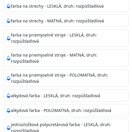
Neaplikujte pri teplote pod 5°C a nad teplotu 35°C alebo
farba na strechy - LESKLÁ, druh: rozpúšťadlová
pri relatívnej vlhkosti nad 80%.
farba na strechy - MATNÁ, druh: rozpúšťadlová
Nepoužitá farba vyžaduje špeciálne zaobchádzanie na
farba na priemyselné stroje - LESKLÁ, druh:
bezpečnú likvidáciu.
rozpúšťadlová
Riedenie
farba na priemyselné stroje - MATNÁ, druh:
: do 10% vodou, podľa spôsobu aplikácie
rozpúšťadlová
Doba schnutia na dotyk
: 30-60 minut
Doba na druhý náter
: 3-4 hodiny
farba na priemyselné stroje - POLOMATNÁ, druh:
Balenie
: 750ml, 1l, 3l, 9l, 15l
rozpúšťadlová
Výdatnosť na jednu vrstvu
: 13-16 m2/l
Aplikácia
: štetec, valček, striekacia pištoľ
alkydová farba - LESKLÁ, druh: rozpúšťadlová
Povrchová úprava
: 1
Je možné tónovať v systéme Colorfull
: áno
alkydová farba - POLOMATNÁ, druh: rozpúšťadlová
Merná hmotnosť
: 1,54 ± 0,02 Kg / L (ISO 2811)
Čistenie
: vodou
jednozložková polyuretánová farba - LESKLÁ, druh:
rozpúšťadlová