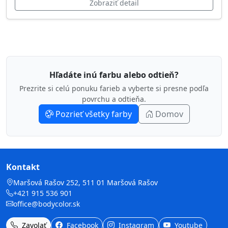
Zobraziť detail
Hľadáte inú farbu alebo odtieň?
Prezrite si celú ponuku farieb a vyberte si presne podľa
povrchu a odtieňa.
Pozrieť všetky farby
Domov
Kontakt
Maršová Rašov 252, 511 01 Maršová Rašov
+421 915 536 901
office@bodycolor.sk
Zavolať
Facebook
Instagram
Youtube