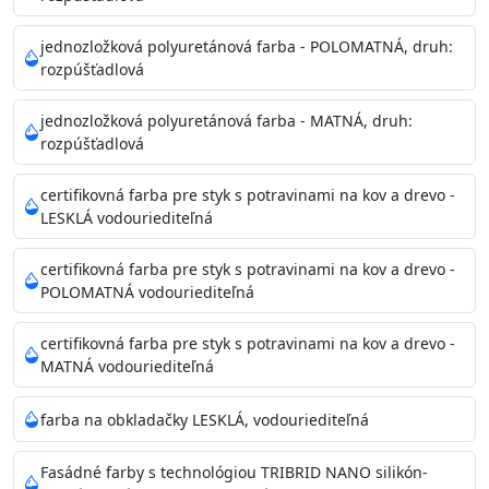
Príprava povrchu
Povrchy musia byť hladké, čisté, suché, zbavené prachu,
jednozložková polyuretánová farba - POLOMATNÁ, druh:
rozpúšťadlová
mastnoty, solí a materiálov so zlou priľnavosťou. Otvory
alebo trhliny vyplňte
jednozložková polyuretánová farba - MATNÁ, druh:
akrylovým tmelom Acrylic putty, Visto alebo Acrylic light
rozpúšťadlová
putty a prebrúste. Nové alebo porézne povrchy natreté
menej kvalitnými farbami
certifikovná farba pre styk s potravinami na kov a drevo -
vždy penetrujte. Odporúčané penetračné nátery
LESKLÁ vodouriediteľná
Acrylan Unco, Gypsum board alebo Vitex Primer 100% a
na škvrny použite Blanco eco
certifikovná farba pre styk s potravinami na kov a drevo -
riediteľné vodou.
POLOMATNÁ vodouriediteľná
certifikovná farba pre styk s potravinami na kov a drevo -
Skladovanie
MATNÁ vodouriediteľná
48 mesiacov v orig. uzavretých obaloch medzi 5°C až
25°C
farba na obkladačky LESKLÁ, vodouriediteľná
Fasádné farby s technológiou TRIBRID NANO silikón-