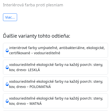
Interiérová farba proti plesniam
antibakteriálna a umývateľná
Viac...
vysoká krycia schopnosť a výdatnosť
Je interiérová protiplesňová farba s iónmi
Ďalšie varianty tohto odtieňa:
striebra.
Vďaka svojmu špeciálnemu zloženiu
znižuje (o 99,9%) množstvo baktérií na povrchu náteru.
interiérové farby umývateľné, antibakteriálne, ekologické,
Preto je
vhodná na nátery priestor s
certifikované – vodouriediteľné
vysokými nárokmi na hygienickú čistotu ako sú
nemocnice, pôrodnice, operačné
vodouriediteľné ekologické farby na každý povrch: steny,
kov, drevo- LESKLÁ
sály, potravinárske priestory, detské izby, školy,
škôlky, telocvične, a samozrejme je
vodouriediteľné ekologické farby na každý povrch: steny,
vhodná aj do bežných priestorov.
Je plne umývateľná
kov, drevo – POLOMATNÁ
(trieda 2 podľa EN 13300) pri
zachovaní priedušnosti vodných pár z natretých
vodouriediteľné ekologické farby na každý povrch: steny,
povrchov. Má vynikajúcu kryciu schopnosť,
kov, drevo – MATNÁ
vysokú výdatnosť a výborný rozliv. Je možné ju tónovať v