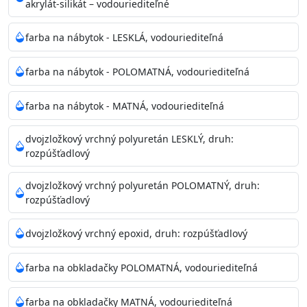
akrylát-silikát – vodouriediteľné
farba na nábytok - LESKLÁ, vodouriediteľná
farba na nábytok - POLOMATNÁ, vodouriediteľná
farba na nábytok - MATNÁ, vodouriediteľná
dvojzložkový vrchný polyuretán LESKLÝ, druh:
rozpúšťadlový
dvojzložkový vrchný polyuretán POLOMATNÝ, druh:
rozpúšťadlový
dvojzložkový vrchný epoxid, druh: rozpúšťadlový
farba na obkladačky POLOMATNÁ, vodouriediteľná
farba na obkladačky MATNÁ, vodouriediteľná