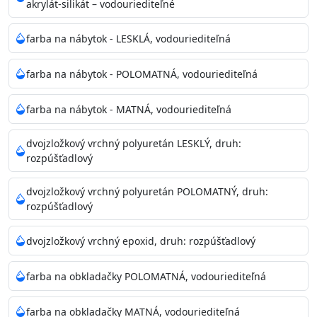
akrylát-silikát – vodouriediteľné
farba na nábytok - LESKLÁ, vodouriediteľná
farba na nábytok - POLOMATNÁ, vodouriediteľná
farba na nábytok - MATNÁ, vodouriediteľná
dvojzložkový vrchný polyuretán LESKLÝ, druh:
rozpúšťadlový
dvojzložkový vrchný polyuretán POLOMATNÝ, druh:
rozpúšťadlový
dvojzložkový vrchný epoxid, druh: rozpúšťadlový
farba na obkladačky POLOMATNÁ, vodouriediteľná
farba na obkladačky MATNÁ, vodouriediteľná