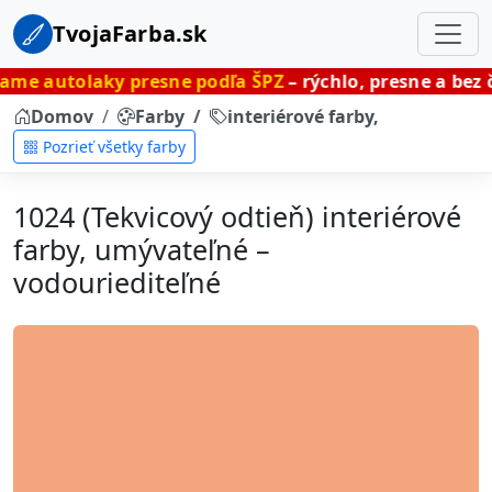
TvojaFarba.sk
ky presne podľa ŠPZ
– rýchlo, presne a bez čakania.
Domov
Farby
interiérové farby, umývateľné
Pozrieť všetky farby
1024 (Tekvicový odtieň) interiérové
farby, umývateľné –
vodouriediteľné