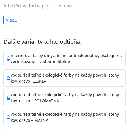
Interiérová farba proti plesniam
antibakteriálna a umývateľná
Viac...
vysoká krycia schopnosť a výdatnosť
Je interiérová protiplesňová farba s iónmi
Ďalšie varianty tohto odtieňa:
striebra.
Vďaka svojmu špeciálnemu zloženiu
znižuje (o 99,9%) množstvo baktérií na povrchu náteru.
interiérové farby umývateľné, antibakteriálne, ekologické,
Preto je
vhodná na nátery priestor s
certifikované – vodouriediteľné
vysokými nárokmi na hygienickú čistotu ako sú
nemocnice, pôrodnice, operačné
vodouriediteľné ekologické farby na každý povrch: steny,
kov, drevo- LESKLÁ
sály, potravinárske priestory, detské izby, školy,
škôlky, telocvične, a samozrejme je
vodouriediteľné ekologické farby na každý povrch: steny,
vhodná aj do bežných priestorov.
Je plne umývateľná
kov, drevo – POLOMATNÁ
(trieda 2 podľa EN 13300) pri
zachovaní priedušnosti vodných pár z natretých
vodouriediteľné ekologické farby na každý povrch: steny,
povrchov. Má vynikajúcu kryciu schopnosť,
kov, drevo – MATNÁ
vysokú výdatnosť a výborný rozliv. Je možné ju tónovať v