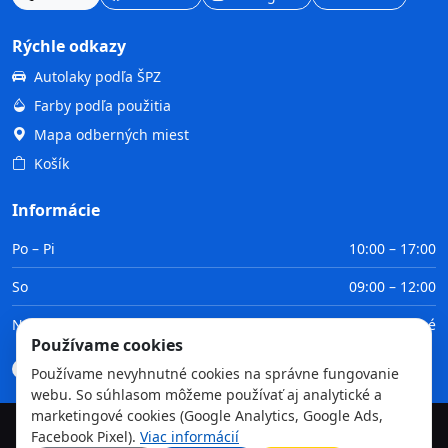
Rýchle odkazy
Autolaky podľa ŠPZ
Farby podľa použitia
Mapa odberných miest
Košík
Informácie
Po – Pi
10:00 – 17:00
So
09:00 – 12:00
Ne
Zatvorené
Používame cookies
Doprava
Platba
Obchodné podmienky
GDPR
Používame nevyhnutné cookies na správne fungovanie
webu. So súhlasom môžeme používať aj analytické a
marketingové cookies (Google Analytics, Google Ads,
Facebook Pixel).
Viac informácií
©
2026
TvojaFarba.sk • Všetky práva vyhradené