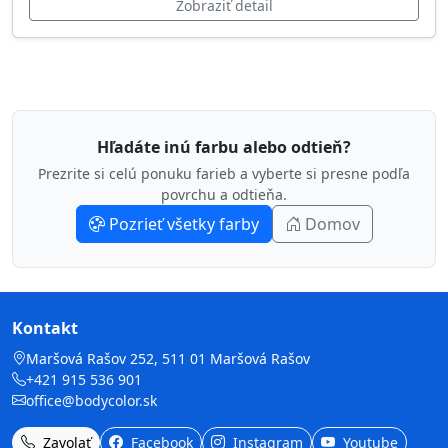
Zobraziť detail
Hľadáte inú farbu alebo odtieň?
Prezrite si celú ponuku farieb a vyberte si presne podľa
povrchu a odtieňa.
Pozrieť všetky farby
Domov
Kontakt
Maršová Rašov 252, 511 01 Maršová Rašov
+421 915 536 901
office@bodycolor.sk
Zavolať
Facebook
Instagram
Youtube