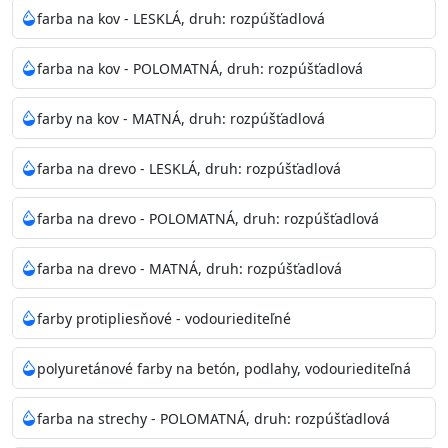
bohatej škále odtieňov.
farba na kov - LESKLÁ, druh: rozpúšťadlová
Odtieň
: Biela + je možné tónovať podľa RAL, NCS,
farba na kov - POLOMATNÁ, druh: rozpúšťadlová
Pantone
farby na kov - MATNÁ, druh: rozpúšťadlová
Informácie k aplikácií
farba na drevo - LESKLÁ, druh: rozpúšťadlová
Pred použitím farbu narieďte do 10% vodou podľa
spôsobu aplikácie. Dobre premiešajte a občas opakujte
farba na drevo - POLOMATNÁ, druh: rozpúšťadlová
aj počas náteru. Naneste jednu
vrstvu štetcom, valčekom alebo striekacou pištoľou
farba na drevo - MATNÁ, druh: rozpúšťadlová
farba zasychá na dotyk po 30-60min./23°C po
dokonalom preschnutí minimálne 3-
farby protipliesňové - vodouriediteľné
4hod/23°C je možné aplikovať ďalšiu vrstvu náteru.
Doba schnutia je závislá na poveternostných
polyuretánové farby na betón, podlahy, vodouriediteľná
podmienkach s vyššou vlhkosťou a nižšou
teplotou sa doba schnutia predlžuje.
farba na strechy - POLOMATNÁ, druh: rozpúšťadlová