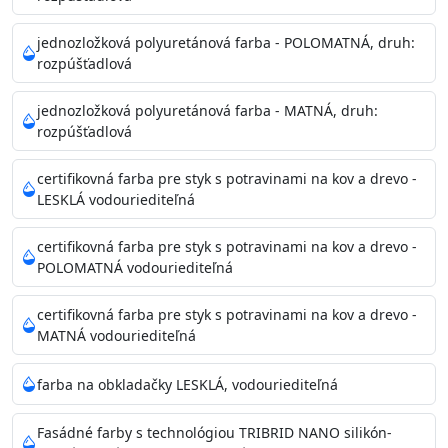
Príprava povrchu
Povrchy musia byť hladké, čisté, suché, zbavené prachu,
jednozložková polyuretánová farba - POLOMATNÁ, druh:
rozpúšťadlová
mastnoty, solí a materiálov so zlou priľnavosťou. Otvory
alebo trhliny vyplňte
jednozložková polyuretánová farba - MATNÁ, druh:
akrylovým tmelom Acrylic putty, Visto alebo Acrylic light
rozpúšťadlová
putty a prebrúste. Nové alebo porézne povrchy natreté
menej kvalitnými farbami
certifikovná farba pre styk s potravinami na kov a drevo -
vždy penetrujte. Odporúčané penetračné nátery
LESKLÁ vodouriediteľná
Acrylan Unco, Gypsum board alebo Vitex Primer 100% a
na škvrny použite Blanco eco
certifikovná farba pre styk s potravinami na kov a drevo -
riediteľné vodou.
POLOMATNÁ vodouriediteľná
certifikovná farba pre styk s potravinami na kov a drevo -
Skladovanie
MATNÁ vodouriediteľná
48 mesiacov v orig. uzavretých obaloch medzi 5°C až
25°C
farba na obkladačky LESKLÁ, vodouriediteľná
Fasádné farby s technológiou TRIBRID NANO silikón-