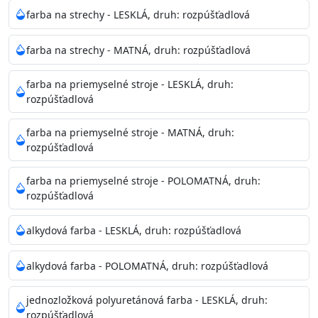
Neaplikujte pri teplote pod 5°C a nad teplotu 35°C alebo
farba na strechy - LESKLÁ, druh: rozpúšťadlová
pri relatívnej vlhkosti nad 80%.
farba na strechy - MATNÁ, druh: rozpúšťadlová
Nepoužitá farba vyžaduje špeciálne zaobchádzanie na
farba na priemyselné stroje - LESKLÁ, druh:
bezpečnú likvidáciu.
rozpúšťadlová
Riedenie
farba na priemyselné stroje - MATNÁ, druh:
: do 10% vodou, podľa spôsobu aplikácie
rozpúšťadlová
Doba schnutia na dotyk
: 30-60 minut
Doba na druhý náter
: 3-4 hodiny
farba na priemyselné stroje - POLOMATNÁ, druh:
Balenie
: 750ml, 1l, 3l, 9l, 15l
rozpúšťadlová
Výdatnosť na jednu vrstvu
: 13-16 m2/l
Aplikácia
: štetec, valček, striekacia pištoľ
alkydová farba - LESKLÁ, druh: rozpúšťadlová
Povrchová úprava
: 1
Je možné tónovať v systéme Colorfull
: áno
alkydová farba - POLOMATNÁ, druh: rozpúšťadlová
Merná hmotnosť
: 1,54 ± 0,02 Kg / L (ISO 2811)
Čistenie
: vodou
jednozložková polyuretánová farba - LESKLÁ, druh:
rozpúšťadlová