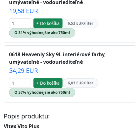
umývateľné - vodouriediteľné
19,58 EUR
+ Do košíka
6,53 EUR/liter
O 31% výhodnejšie ako 750ml
0618 Heavenly Sky 9L interiérové farby,
umývateľné - vodouriediteľné
54,29 EUR
+ Do košíka
6,03 EUR/liter
O 37% výhodnejšie ako 750ml
Popis produktu:
Vitex Vito Plus