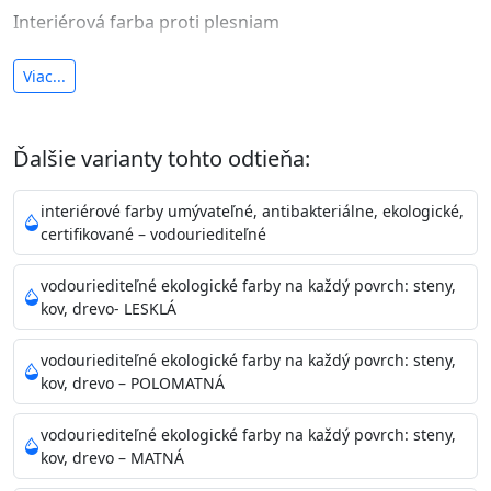
Interiérová farba proti plesniam
antibakteriálna a umývateľná
Viac...
vysoká krycia schopnosť a výdatnosť
Je interiérová protiplesňová farba s iónmi
Ďalšie varianty tohto odtieňa:
striebra.
Vďaka svojmu špeciálnemu zloženiu
znižuje (o 99,9%) množstvo baktérií na povrchu náteru.
interiérové farby umývateľné, antibakteriálne, ekologické,
Preto je
vhodná na nátery priestor s
certifikované – vodouriediteľné
vysokými nárokmi na hygienickú čistotu ako sú
nemocnice, pôrodnice, operačné
vodouriediteľné ekologické farby na každý povrch: steny,
kov, drevo- LESKLÁ
sály, potravinárske priestory, detské izby, školy,
škôlky, telocvične, a samozrejme je
vodouriediteľné ekologické farby na každý povrch: steny,
vhodná aj do bežných priestorov.
Je plne umývateľná
kov, drevo – POLOMATNÁ
(trieda 2 podľa EN 13300) pri
zachovaní priedušnosti vodných pár z natretých
vodouriediteľné ekologické farby na každý povrch: steny,
povrchov. Má vynikajúcu kryciu schopnosť,
kov, drevo – MATNÁ
vysokú výdatnosť a výborný rozliv. Je možné ju tónovať v