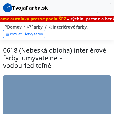
TvojaFarba.sk
y presne podľa ŠPZ
– rýchlo, presne a bez čakania.
Domov
Farby
interiérové farby, umývateľné
Pozrieť všetky farby
0618 (Nebeská obloha) interiérové
farby, umývateľné –
vodouriediteľné