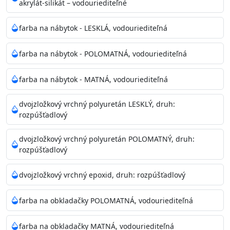
akrylát-silikát – vodouriediteľné
farba na nábytok - LESKLÁ, vodouriediteľná
farba na nábytok - POLOMATNÁ, vodouriediteľná
farba na nábytok - MATNÁ, vodouriediteľná
dvojzložkový vrchný polyuretán LESKLÝ, druh:
rozpúšťadlový
dvojzložkový vrchný polyuretán POLOMATNÝ, druh:
rozpúšťadlový
dvojzložkový vrchný epoxid, druh: rozpúšťadlový
farba na obkladačky POLOMATNÁ, vodouriediteľná
farba na obkladačky MATNÁ, vodouriediteľná