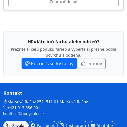
Zobraziť detail
Hľadáte inú farbu alebo odtieň?
Prezrite si celú ponuku farieb a vyberte si presne podľa
povrchu a odtieňa.
Pozrieť všetky farby
Domov
Kontakt
Maršová Rašov 252, 511 01 Maršová Rašov
+421 915 536 901
office@bodycolor.sk
Zavolať
Facebook
Instagram
Youtube