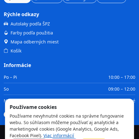
Rýchle odkazy
Autolaky podľa ŠPZ
Farby podľa použitia
Mapa odberných miest
Košík
Informácie
Po – Pi
10:00 – 17:00
So
09:00 – 12:00
Ne
Zatvorené
Používame cookies
Doprava
Platba
Obchodné podmienky
GDPR
Používame nevyhnutné cookies na správne fungovanie
webu. So súhlasom môžeme používať aj analytické a
marketingové cookies (Google Analytics, Google Ads,
Facebook Pixel).
Viac informácií
©
2026
TvojaFarba.sk • Všetky práva vyhradené