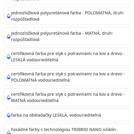
Príprava povrchu
Povrchy musia byť hladké, čisté, suché, zbavené prachu,
jednozložková polyuretánová farba - POLOMATNÁ, druh:
rozpúšťadlová
mastnoty, solí a materiálov so zlou priľnavosťou. Otvory
alebo trhliny vyplňte
jednozložková polyuretánová farba - MATNÁ, druh:
akrylovým tmelom Acrylic putty, Visto alebo Acrylic light
rozpúšťadlová
putty a prebrúste. Nové alebo porézne povrchy natreté
menej kvalitnými farbami
certifikovná farba pre styk s potravinami na kov a drevo -
vždy penetrujte. Odporúčané penetračné nátery
LESKLÁ vodouriediteľná
Acrylan Unco, Gypsum board alebo Vitex Primer 100% a
na škvrny použite Blanco eco
certifikovná farba pre styk s potravinami na kov a drevo -
riediteľné vodou.
POLOMATNÁ vodouriediteľná
certifikovná farba pre styk s potravinami na kov a drevo -
Skladovanie
MATNÁ vodouriediteľná
48 mesiacov v orig. uzavretých obaloch medzi 5°C až
25°C
farba na obkladačky LESKLÁ, vodouriediteľná
Fasádné farby s technológiou TRIBRID NANO silikón-