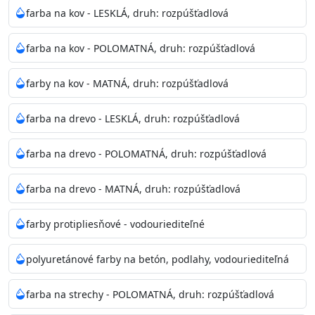
bohatej škále odtieňov.
farba na kov - LESKLÁ, druh: rozpúšťadlová
Odtieň
: Biela + je možné tónovať podľa RAL, NCS,
farba na kov - POLOMATNÁ, druh: rozpúšťadlová
Pantone
farby na kov - MATNÁ, druh: rozpúšťadlová
Informácie k aplikácií
farba na drevo - LESKLÁ, druh: rozpúšťadlová
Pred použitím farbu narieďte do 10% vodou podľa
spôsobu aplikácie. Dobre premiešajte a občas opakujte
farba na drevo - POLOMATNÁ, druh: rozpúšťadlová
aj počas náteru. Naneste jednu
vrstvu štetcom, valčekom alebo striekacou pištoľou
farba na drevo - MATNÁ, druh: rozpúšťadlová
farba zasychá na dotyk po 30-60min./23°C po
dokonalom preschnutí minimálne 3-
farby protipliesňové - vodouriediteľné
4hod/23°C je možné aplikovať ďalšiu vrstvu náteru.
Doba schnutia je závislá na poveternostných
polyuretánové farby na betón, podlahy, vodouriediteľná
podmienkach s vyššou vlhkosťou a nižšou
teplotou sa doba schnutia predlžuje.
farba na strechy - POLOMATNÁ, druh: rozpúšťadlová