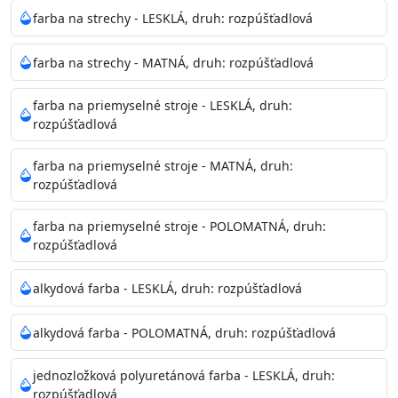
Neaplikujte pri teplote pod 5°C a nad teplotu 35°C alebo
farba na strechy - LESKLÁ, druh: rozpúšťadlová
pri relatívnej vlhkosti nad 80%.
farba na strechy - MATNÁ, druh: rozpúšťadlová
Nepoužitá farba vyžaduje špeciálne zaobchádzanie na
farba na priemyselné stroje - LESKLÁ, druh:
bezpečnú likvidáciu.
rozpúšťadlová
Riedenie
farba na priemyselné stroje - MATNÁ, druh:
: do 10% vodou, podľa spôsobu aplikácie
rozpúšťadlová
Doba schnutia na dotyk
: 30-60 minut
Doba na druhý náter
: 3-4 hodiny
farba na priemyselné stroje - POLOMATNÁ, druh:
Balenie
: 750ml, 1l, 3l, 9l, 15l
rozpúšťadlová
Výdatnosť na jednu vrstvu
: 13-16 m2/l
Aplikácia
: štetec, valček, striekacia pištoľ
alkydová farba - LESKLÁ, druh: rozpúšťadlová
Povrchová úprava
: 1
Je možné tónovať v systéme Colorfull
: áno
alkydová farba - POLOMATNÁ, druh: rozpúšťadlová
Merná hmotnosť
: 1,54 ± 0,02 Kg / L (ISO 2811)
Čistenie
: vodou
jednozložková polyuretánová farba - LESKLÁ, druh:
rozpúšťadlová