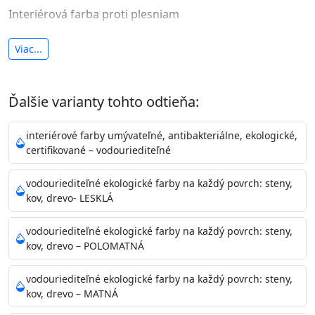
Interiérová farba proti plesniam
antibakteriálna a umývateľná
Viac...
vysoká krycia schopnosť a výdatnosť
Je interiérová protiplesňová farba s iónmi
Ďalšie varianty tohto odtieňa:
striebra.
Vďaka svojmu špeciálnemu zloženiu
znižuje (o 99,9%) množstvo baktérií na povrchu náteru.
interiérové farby umývateľné, antibakteriálne, ekologické,
Preto je
vhodná na nátery priestor s
certifikované – vodouriediteľné
vysokými nárokmi na hygienickú čistotu ako sú
nemocnice, pôrodnice, operačné
vodouriediteľné ekologické farby na každý povrch: steny,
kov, drevo- LESKLÁ
sály, potravinárske priestory, detské izby, školy,
škôlky, telocvične, a samozrejme je
vodouriediteľné ekologické farby na každý povrch: steny,
vhodná aj do bežných priestorov.
Je plne umývateľná
kov, drevo – POLOMATNÁ
(trieda 2 podľa EN 13300) pri
zachovaní priedušnosti vodných pár z natretých
vodouriediteľné ekologické farby na každý povrch: steny,
povrchov. Má vynikajúcu kryciu schopnosť,
kov, drevo – MATNÁ
vysokú výdatnosť a výborný rozliv. Je možné ju tónovať v