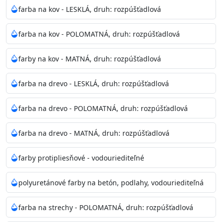
bohatej škále odtieňov.
farba na kov - LESKLÁ, druh: rozpúšťadlová
Odtieň
: Biela + je možné tónovať podľa RAL, NCS,
farba na kov - POLOMATNÁ, druh: rozpúšťadlová
Pantone
farby na kov - MATNÁ, druh: rozpúšťadlová
Informácie k aplikácií
farba na drevo - LESKLÁ, druh: rozpúšťadlová
Pred použitím farbu narieďte do 10% vodou podľa
spôsobu aplikácie. Dobre premiešajte a občas opakujte
farba na drevo - POLOMATNÁ, druh: rozpúšťadlová
aj počas náteru. Naneste jednu
vrstvu štetcom, valčekom alebo striekacou pištoľou
farba na drevo - MATNÁ, druh: rozpúšťadlová
farba zasychá na dotyk po 30-60min./23°C po
dokonalom preschnutí minimálne 3-
farby protipliesňové - vodouriediteľné
4hod/23°C je možné aplikovať ďalšiu vrstvu náteru.
Doba schnutia je závislá na poveternostných
polyuretánové farby na betón, podlahy, vodouriediteľná
podmienkach s vyššou vlhkosťou a nižšou
teplotou sa doba schnutia predlžuje.
farba na strechy - POLOMATNÁ, druh: rozpúšťadlová