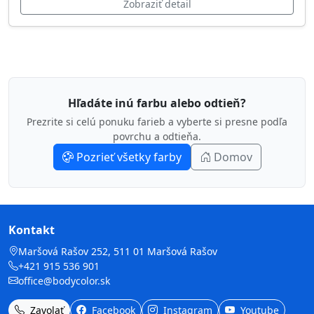
Zobraziť detail
Hľadáte inú farbu alebo odtieň?
Prezrite si celú ponuku farieb a vyberte si presne podľa
povrchu a odtieňa.
Pozrieť všetky farby
Domov
Kontakt
Maršová Rašov 252, 511 01 Maršová Rašov
+421 915 536 901
office@bodycolor.sk
Zavolať
Facebook
Instagram
Youtube