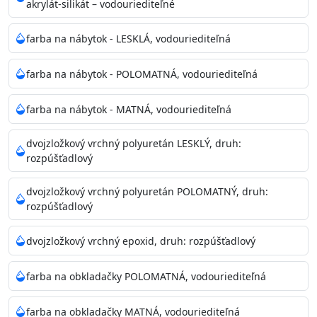
akrylát-silikát – vodouriediteľné
farba na nábytok - LESKLÁ, vodouriediteľná
farba na nábytok - POLOMATNÁ, vodouriediteľná
farba na nábytok - MATNÁ, vodouriediteľná
dvojzložkový vrchný polyuretán LESKLÝ, druh:
rozpúšťadlový
dvojzložkový vrchný polyuretán POLOMATNÝ, druh:
rozpúšťadlový
dvojzložkový vrchný epoxid, druh: rozpúšťadlový
farba na obkladačky POLOMATNÁ, vodouriediteľná
farba na obkladačky MATNÁ, vodouriediteľná