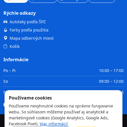
Rýchle odkazy
Autolaky podľa ŠPZ
Farby podľa použitia
Mapa odberných miest
Košík
Informácie
Po – Pi
10:00 – 17:00
So
09:00 – 12:00
Ne
Zatvorené
Používame cookies
Doprava
Platba
Obchodné podmienky
GDPR
Používame nevyhnutné cookies na správne fungovanie
webu. So súhlasom môžeme používať aj analytické a
marketingové cookies (Google Analytics, Google Ads,
Facebook Pixel).
Viac informácií
©
2026
TvojaFarba.sk • Všetky práva vyhradené