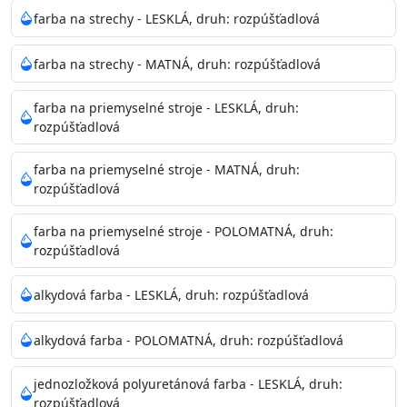
Neaplikujte pri teplote pod 5°C a nad teplotu 35°C alebo
farba na strechy - LESKLÁ, druh: rozpúšťadlová
pri relatívnej vlhkosti nad 80%.
farba na strechy - MATNÁ, druh: rozpúšťadlová
Nepoužitá farba vyžaduje špeciálne zaobchádzanie na
farba na priemyselné stroje - LESKLÁ, druh:
bezpečnú likvidáciu.
rozpúšťadlová
Riedenie
farba na priemyselné stroje - MATNÁ, druh:
: do 10% vodou, podľa spôsobu aplikácie
rozpúšťadlová
Doba schnutia na dotyk
: 30-60 minut
Doba na druhý náter
: 3-4 hodiny
farba na priemyselné stroje - POLOMATNÁ, druh:
Balenie
: 750ml, 1l, 3l, 9l, 15l
rozpúšťadlová
Výdatnosť na jednu vrstvu
: 13-16 m2/l
Aplikácia
: štetec, valček, striekacia pištoľ
alkydová farba - LESKLÁ, druh: rozpúšťadlová
Povrchová úprava
: 1
Je možné tónovať v systéme Colorfull
: áno
alkydová farba - POLOMATNÁ, druh: rozpúšťadlová
Merná hmotnosť
: 1,54 ± 0,02 Kg / L (ISO 2811)
Čistenie
: vodou
jednozložková polyuretánová farba - LESKLÁ, druh:
rozpúšťadlová