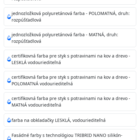
Príprava povrchu
Povrchy musia byť hladké, čisté, suché, zbavené prachu,
jednozložková polyuretánová farba - POLOMATNÁ, druh:
rozpúšťadlová
mastnoty, solí a materiálov so zlou priľnavosťou. Otvory
alebo trhliny vyplňte
jednozložková polyuretánová farba - MATNÁ, druh:
akrylovým tmelom Acrylic putty, Visto alebo Acrylic light
rozpúšťadlová
putty a prebrúste. Nové alebo porézne povrchy natreté
menej kvalitnými farbami
certifikovná farba pre styk s potravinami na kov a drevo -
vždy penetrujte. Odporúčané penetračné nátery
LESKLÁ vodouriediteľná
Acrylan Unco, Gypsum board alebo Vitex Primer 100% a
na škvrny použite Blanco eco
certifikovná farba pre styk s potravinami na kov a drevo -
riediteľné vodou.
POLOMATNÁ vodouriediteľná
certifikovná farba pre styk s potravinami na kov a drevo -
Skladovanie
MATNÁ vodouriediteľná
48 mesiacov v orig. uzavretých obaloch medzi 5°C až
25°C
farba na obkladačky LESKLÁ, vodouriediteľná
Fasádné farby s technológiou TRIBRID NANO silikón-