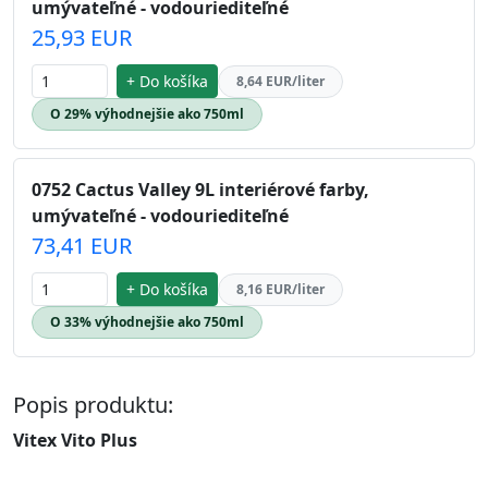
umývateľné - vodouriediteľné
25,93 EUR
+ Do košíka
8,64 EUR/liter
O 29% výhodnejšie ako 750ml
0752 Cactus Valley 9L interiérové farby,
umývateľné - vodouriediteľné
73,41 EUR
+ Do košíka
8,16 EUR/liter
O 33% výhodnejšie ako 750ml
Popis produktu:
Vitex Vito Plus