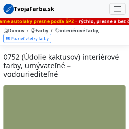
TvojaFarba.sk
y presne podľa ŠPZ
– rýchlo, presne a bez čakania.
Domov
Farby
interiérové farby, umývateľné
Pozrieť všetky farby
0752 (Údolie kaktusov) interiérové
farby, umývateľné –
vodouriediteľné