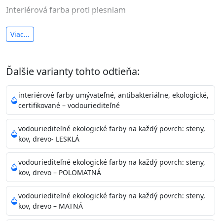
Interiérová farba proti plesniam
antibakteriálna a umývateľná
Viac...
vysoká krycia schopnosť a výdatnosť
Je interiérová protiplesňová farba s iónmi
Ďalšie varianty tohto odtieňa:
striebra.
Vďaka svojmu špeciálnemu zloženiu
znižuje (o 99,9%) množstvo baktérií na povrchu náteru.
interiérové farby umývateľné, antibakteriálne, ekologické,
Preto je
vhodná na nátery priestor s
certifikované – vodouriediteľné
vysokými nárokmi na hygienickú čistotu ako sú
nemocnice, pôrodnice, operačné
vodouriediteľné ekologické farby na každý povrch: steny,
kov, drevo- LESKLÁ
sály, potravinárske priestory, detské izby, školy,
škôlky, telocvične, a samozrejme je
vodouriediteľné ekologické farby na každý povrch: steny,
vhodná aj do bežných priestorov.
Je plne umývateľná
kov, drevo – POLOMATNÁ
(trieda 2 podľa EN 13300) pri
zachovaní priedušnosti vodných pár z natretých
vodouriediteľné ekologické farby na každý povrch: steny,
povrchov. Má vynikajúcu kryciu schopnosť,
kov, drevo – MATNÁ
vysokú výdatnosť a výborný rozliv. Je možné ju tónovať v