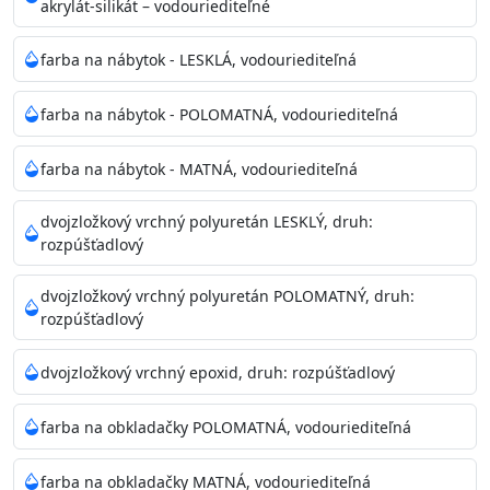
akrylát-silikát – vodouriediteľné
farba na nábytok - LESKLÁ, vodouriediteľná
farba na nábytok - POLOMATNÁ, vodouriediteľná
farba na nábytok - MATNÁ, vodouriediteľná
dvojzložkový vrchný polyuretán LESKLÝ, druh:
rozpúšťadlový
dvojzložkový vrchný polyuretán POLOMATNÝ, druh:
rozpúšťadlový
dvojzložkový vrchný epoxid, druh: rozpúšťadlový
farba na obkladačky POLOMATNÁ, vodouriediteľná
farba na obkladačky MATNÁ, vodouriediteľná