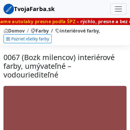
TvojaFarba.sk
ky presne podľa ŠPZ
– rýchlo, presne a bez čakania.
Domov
Farby
interiérové farby, umývateľné
Pozrieť všetky farby
0067 (Bozk milencov) interiérové
farby, umývateľné –
vodouriediteľné