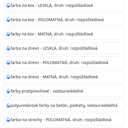
bohatej škále odtieňov.
farba na kov - LESKLÁ, druh: rozpúšťadlová
Odtieň
: Biela + je možné tónovať podľa RAL, NCS,
farba na kov - POLOMATNÁ, druh: rozpúšťadlová
Pantone
farby na kov - MATNÁ, druh: rozpúšťadlová
Informácie k aplikácií
farba na drevo - LESKLÁ, druh: rozpúšťadlová
Pred použitím farbu narieďte do 10% vodou podľa
spôsobu aplikácie. Dobre premiešajte a občas opakujte
farba na drevo - POLOMATNÁ, druh: rozpúšťadlová
aj počas náteru. Naneste jednu
vrstvu štetcom, valčekom alebo striekacou pištoľou
farba na drevo - MATNÁ, druh: rozpúšťadlová
farba zasychá na dotyk po 30-60min./23°C po
dokonalom preschnutí minimálne 3-
farby protipliesňové - vodouriediteľné
4hod/23°C je možné aplikovať ďalšiu vrstvu náteru.
Doba schnutia je závislá na poveternostných
polyuretánové farby na betón, podlahy, vodouriediteľná
podmienkach s vyššou vlhkosťou a nižšou
teplotou sa doba schnutia predlžuje.
farba na strechy - POLOMATNÁ, druh: rozpúšťadlová