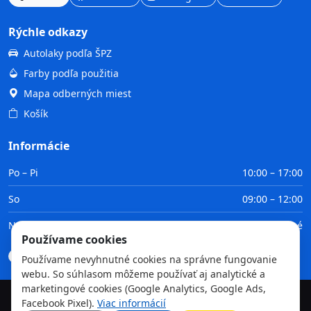
Rýchle odkazy
Autolaky podľa ŠPZ
Farby podľa použitia
Mapa odberných miest
Košík
Informácie
Po – Pi
10:00 – 17:00
So
09:00 – 12:00
Ne
Zatvorené
Používame cookies
Doprava
Platba
Obchodné podmienky
GDPR
Používame nevyhnutné cookies na správne fungovanie
webu. So súhlasom môžeme používať aj analytické a
marketingové cookies (Google Analytics, Google Ads,
Facebook Pixel).
Viac informácií
©
2026
TvojaFarba.sk • Všetky práva vyhradené