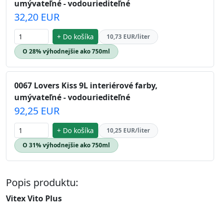
umývateľné - vodouriediteľné
32,20 EUR
+ Do košíka
10,73 EUR/liter
O 28% výhodnejšie ako 750ml
0067 Lovers Kiss 9L interiérové farby,
umývateľné - vodouriediteľné
92,25 EUR
+ Do košíka
10,25 EUR/liter
O 31% výhodnejšie ako 750ml
Popis produktu:
Vitex Vito Plus