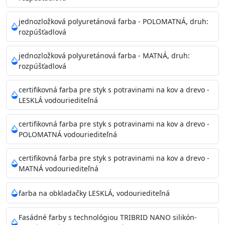
Príprava povrchu
Povrchy musia byť hladké, čisté, suché, zbavené prachu,
jednozložková polyuretánová farba - POLOMATNÁ, druh:
rozpúšťadlová
mastnoty, solí a materiálov so zlou priľnavosťou. Otvory
alebo trhliny vyplňte
jednozložková polyuretánová farba - MATNÁ, druh:
akrylovým tmelom Acrylic putty, Visto alebo Acrylic light
rozpúšťadlová
putty a prebrúste. Nové alebo porézne povrchy natreté
menej kvalitnými farbami
certifikovná farba pre styk s potravinami na kov a drevo -
vždy penetrujte. Odporúčané penetračné nátery
LESKLÁ vodouriediteľná
Acrylan Unco, Gypsum board alebo Vitex Primer 100% a
na škvrny použite Blanco eco
certifikovná farba pre styk s potravinami na kov a drevo -
riediteľné vodou.
POLOMATNÁ vodouriediteľná
certifikovná farba pre styk s potravinami na kov a drevo -
Skladovanie
MATNÁ vodouriediteľná
48 mesiacov v orig. uzavretých obaloch medzi 5°C až
25°C
farba na obkladačky LESKLÁ, vodouriediteľná
Fasádné farby s technológiou TRIBRID NANO silikón-