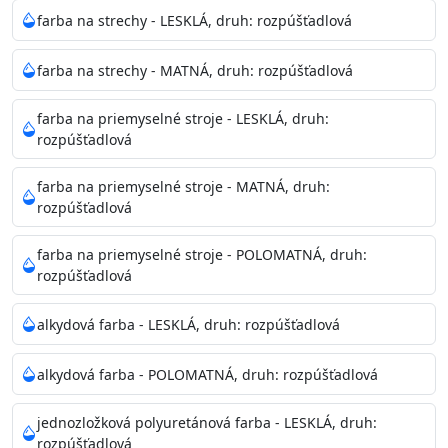
Neaplikujte pri teplote pod 5°C a nad teplotu 35°C alebo
farba na strechy - LESKLÁ, druh: rozpúšťadlová
pri relatívnej vlhkosti nad 80%.
farba na strechy - MATNÁ, druh: rozpúšťadlová
Nepoužitá farba vyžaduje špeciálne zaobchádzanie na
farba na priemyselné stroje - LESKLÁ, druh:
bezpečnú likvidáciu.
rozpúšťadlová
Riedenie
farba na priemyselné stroje - MATNÁ, druh:
: do 10% vodou, podľa spôsobu aplikácie
rozpúšťadlová
Doba schnutia na dotyk
: 30-60 minut
Doba na druhý náter
: 3-4 hodiny
farba na priemyselné stroje - POLOMATNÁ, druh:
Balenie
: 750ml, 1l, 3l, 9l, 15l
rozpúšťadlová
Výdatnosť na jednu vrstvu
: 13-16 m2/l
Aplikácia
: štetec, valček, striekacia pištoľ
alkydová farba - LESKLÁ, druh: rozpúšťadlová
Povrchová úprava
: 1
Je možné tónovať v systéme Colorfull
: áno
alkydová farba - POLOMATNÁ, druh: rozpúšťadlová
Merná hmotnosť
: 1,54 ± 0,02 Kg / L (ISO 2811)
Čistenie
: vodou
jednozložková polyuretánová farba - LESKLÁ, druh:
rozpúšťadlová