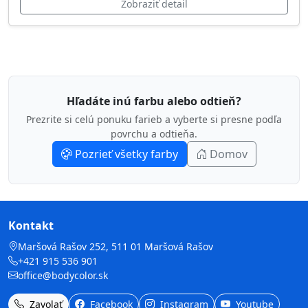
Zobraziť detail
Hľadáte inú farbu alebo odtieň?
Prezrite si celú ponuku farieb a vyberte si presne podľa
povrchu a odtieňa.
Pozrieť všetky farby
Domov
Kontakt
Maršová Rašov 252, 511 01 Maršová Rašov
+421 915 536 901
office@bodycolor.sk
Zavolať
Facebook
Instagram
Youtube