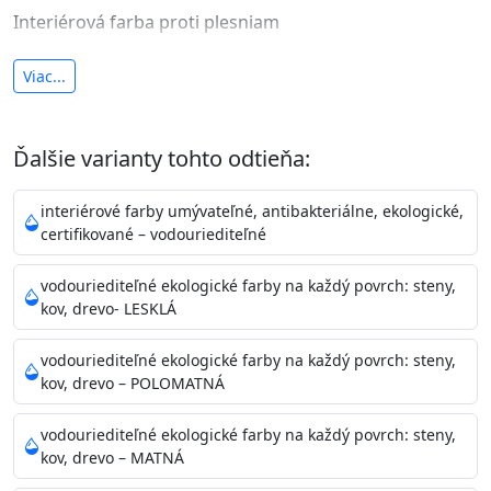
Interiérová farba proti plesniam
antibakteriálna a umývateľná
Viac...
vysoká krycia schopnosť a výdatnosť
Je interiérová protiplesňová farba s iónmi
Ďalšie varianty tohto odtieňa:
striebra.
Vďaka svojmu špeciálnemu zloženiu
znižuje (o 99,9%) množstvo baktérií na povrchu náteru.
interiérové farby umývateľné, antibakteriálne, ekologické,
Preto je
vhodná na nátery priestor s
certifikované – vodouriediteľné
vysokými nárokmi na hygienickú čistotu ako sú
nemocnice, pôrodnice, operačné
vodouriediteľné ekologické farby na každý povrch: steny,
kov, drevo- LESKLÁ
sály, potravinárske priestory, detské izby, školy,
škôlky, telocvične, a samozrejme je
vodouriediteľné ekologické farby na každý povrch: steny,
vhodná aj do bežných priestorov.
Je plne umývateľná
kov, drevo – POLOMATNÁ
(trieda 2 podľa EN 13300) pri
zachovaní priedušnosti vodných pár z natretých
vodouriediteľné ekologické farby na každý povrch: steny,
povrchov. Má vynikajúcu kryciu schopnosť,
kov, drevo – MATNÁ
vysokú výdatnosť a výborný rozliv. Je možné ju tónovať v