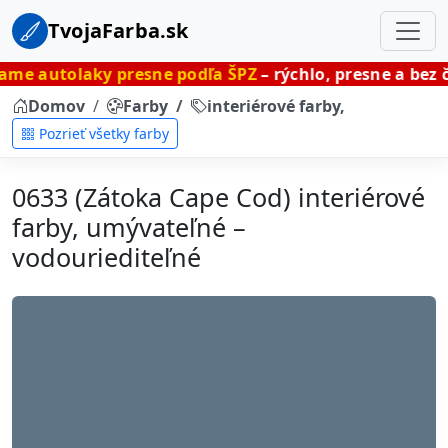
TvojaFarba.sk
ky presne podľa ŠPZ
– rýchlo, presne a bez čakania.
Domov
Farby
interiérové farby, umývateľné
Pozrieť všetky farby
0633 (Zátoka Cape Cod) interiérové
farby, umývateľné –
vodouriediteľné