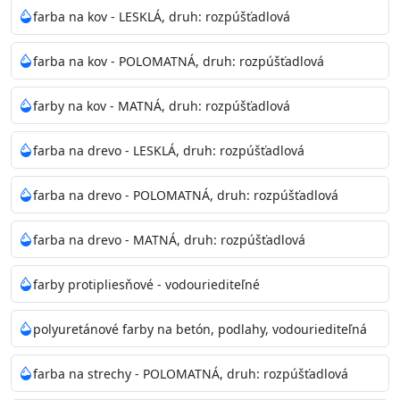
bohatej škále odtieňov.
farba na kov - LESKLÁ, druh: rozpúšťadlová
Odtieň
: Biela + je možné tónovať podľa RAL, NCS,
farba na kov - POLOMATNÁ, druh: rozpúšťadlová
Pantone
farby na kov - MATNÁ, druh: rozpúšťadlová
Informácie k aplikácií
farba na drevo - LESKLÁ, druh: rozpúšťadlová
Pred použitím farbu narieďte do 10% vodou podľa
spôsobu aplikácie. Dobre premiešajte a občas opakujte
farba na drevo - POLOMATNÁ, druh: rozpúšťadlová
aj počas náteru. Naneste jednu
vrstvu štetcom, valčekom alebo striekacou pištoľou
farba na drevo - MATNÁ, druh: rozpúšťadlová
farba zasychá na dotyk po 30-60min./23°C po
dokonalom preschnutí minimálne 3-
farby protipliesňové - vodouriediteľné
4hod/23°C je možné aplikovať ďalšiu vrstvu náteru.
Doba schnutia je závislá na poveternostných
polyuretánové farby na betón, podlahy, vodouriediteľná
podmienkach s vyššou vlhkosťou a nižšou
teplotou sa doba schnutia predlžuje.
farba na strechy - POLOMATNÁ, druh: rozpúšťadlová