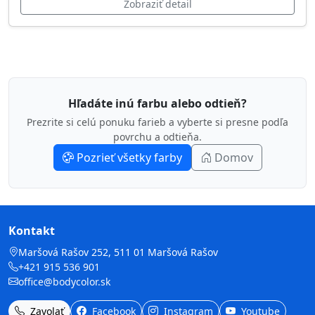
Zobraziť detail
Hľadáte inú farbu alebo odtieň?
Prezrite si celú ponuku farieb a vyberte si presne podľa
povrchu a odtieňa.
Pozrieť všetky farby
Domov
Kontakt
Maršová Rašov 252, 511 01 Maršová Rašov
+421 915 536 901
office@bodycolor.sk
Zavolať
Facebook
Instagram
Youtube