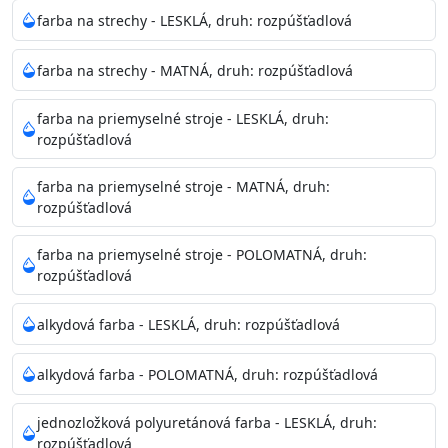
Neaplikujte pri teplote pod 5°C a nad teplotu 35°C alebo
farba na strechy - LESKLÁ, druh: rozpúšťadlová
pri relatívnej vlhkosti nad 80%.
farba na strechy - MATNÁ, druh: rozpúšťadlová
Nepoužitá farba vyžaduje špeciálne zaobchádzanie na
farba na priemyselné stroje - LESKLÁ, druh:
bezpečnú likvidáciu.
rozpúšťadlová
Riedenie
farba na priemyselné stroje - MATNÁ, druh:
: do 10% vodou, podľa spôsobu aplikácie
rozpúšťadlová
Doba schnutia na dotyk
: 30-60 minut
Doba na druhý náter
: 3-4 hodiny
farba na priemyselné stroje - POLOMATNÁ, druh:
Balenie
: 750ml, 1l, 3l, 9l, 15l
rozpúšťadlová
Výdatnosť na jednu vrstvu
: 13-16 m2/l
Aplikácia
: štetec, valček, striekacia pištoľ
alkydová farba - LESKLÁ, druh: rozpúšťadlová
Povrchová úprava
: 1
Je možné tónovať v systéme Colorfull
: áno
alkydová farba - POLOMATNÁ, druh: rozpúšťadlová
Merná hmotnosť
: 1,54 ± 0,02 Kg / L (ISO 2811)
Čistenie
: vodou
jednozložková polyuretánová farba - LESKLÁ, druh:
rozpúšťadlová