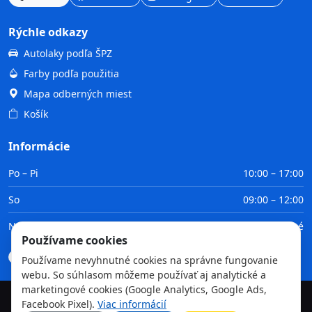
Rýchle odkazy
Autolaky podľa ŠPZ
Farby podľa použitia
Mapa odberných miest
Košík
Informácie
Po – Pi
10:00 – 17:00
So
09:00 – 12:00
Ne
Zatvorené
Používame cookies
Doprava
Platba
Obchodné podmienky
GDPR
Používame nevyhnutné cookies na správne fungovanie
webu. So súhlasom môžeme používať aj analytické a
marketingové cookies (Google Analytics, Google Ads,
Facebook Pixel).
Viac informácií
©
2026
TvojaFarba.sk • Všetky práva vyhradené