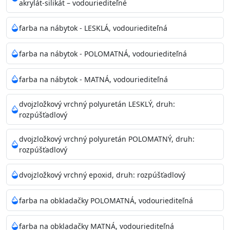
akrylát-silikát – vodouriediteľné
farba na nábytok - LESKLÁ, vodouriediteľná
farba na nábytok - POLOMATNÁ, vodouriediteľná
farba na nábytok - MATNÁ, vodouriediteľná
dvojzložkový vrchný polyuretán LESKLÝ, druh:
rozpúšťadlový
dvojzložkový vrchný polyuretán POLOMATNÝ, druh:
rozpúšťadlový
dvojzložkový vrchný epoxid, druh: rozpúšťadlový
farba na obkladačky POLOMATNÁ, vodouriediteľná
farba na obkladačky MATNÁ, vodouriediteľná