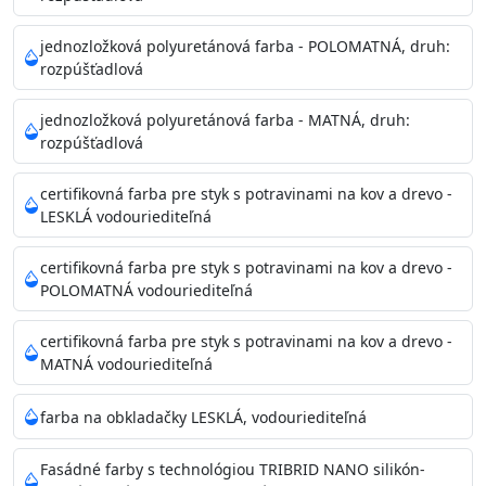
Príprava povrchu
Povrchy musia byť hladké, čisté, suché, zbavené prachu,
jednozložková polyuretánová farba - POLOMATNÁ, druh:
rozpúšťadlová
mastnoty, solí a materiálov so zlou priľnavosťou. Otvory
alebo trhliny vyplňte
jednozložková polyuretánová farba - MATNÁ, druh:
akrylovým tmelom Acrylic putty, Visto alebo Acrylic light
rozpúšťadlová
putty a prebrúste. Nové alebo porézne povrchy natreté
menej kvalitnými farbami
certifikovná farba pre styk s potravinami na kov a drevo -
vždy penetrujte. Odporúčané penetračné nátery
LESKLÁ vodouriediteľná
Acrylan Unco, Gypsum board alebo Vitex Primer 100% a
na škvrny použite Blanco eco
certifikovná farba pre styk s potravinami na kov a drevo -
riediteľné vodou.
POLOMATNÁ vodouriediteľná
certifikovná farba pre styk s potravinami na kov a drevo -
Skladovanie
MATNÁ vodouriediteľná
48 mesiacov v orig. uzavretých obaloch medzi 5°C až
25°C
farba na obkladačky LESKLÁ, vodouriediteľná
Fasádné farby s technológiou TRIBRID NANO silikón-