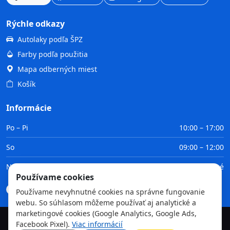
Rýchle odkazy
Autolaky podľa ŠPZ
Farby podľa použitia
Mapa odberných miest
Košík
Informácie
Po – Pi
10:00 – 17:00
So
09:00 – 12:00
Ne
Zatvorené
Používame cookies
Doprava
Platba
Obchodné podmienky
GDPR
Používame nevyhnutné cookies na správne fungovanie
webu. So súhlasom môžeme používať aj analytické a
marketingové cookies (Google Analytics, Google Ads,
Facebook Pixel).
Viac informácií
©
2026
TvojaFarba.sk • Všetky práva vyhradené