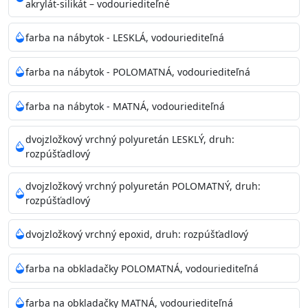
akrylát-silikát – vodouriediteľné
farba na nábytok - LESKLÁ, vodouriediteľná
farba na nábytok - POLOMATNÁ, vodouriediteľná
farba na nábytok - MATNÁ, vodouriediteľná
dvojzložkový vrchný polyuretán LESKLÝ, druh:
rozpúšťadlový
dvojzložkový vrchný polyuretán POLOMATNÝ, druh:
rozpúšťadlový
dvojzložkový vrchný epoxid, druh: rozpúšťadlový
farba na obkladačky POLOMATNÁ, vodouriediteľná
farba na obkladačky MATNÁ, vodouriediteľná