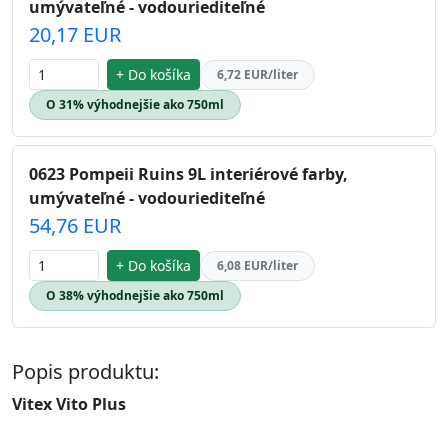
umývateľné - vodouriediteľné
20,17 EUR
+ Do košíka
6,72 EUR/liter
O 31% výhodnejšie ako 750ml
0623 Pompeii Ruins 9L interiérové farby,
umývateľné - vodouriediteľné
54,76 EUR
+ Do košíka
6,08 EUR/liter
O 38% výhodnejšie ako 750ml
Popis produktu:
Vitex Vito Plus