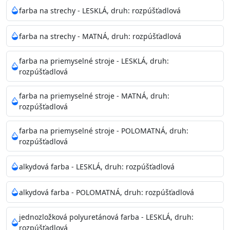
Neaplikujte pri teplote pod 5°C a nad teplotu 35°C alebo
farba na strechy - LESKLÁ, druh: rozpúšťadlová
pri relatívnej vlhkosti nad 80%.
farba na strechy - MATNÁ, druh: rozpúšťadlová
Nepoužitá farba vyžaduje špeciálne zaobchádzanie na
farba na priemyselné stroje - LESKLÁ, druh:
bezpečnú likvidáciu.
rozpúšťadlová
Riedenie
farba na priemyselné stroje - MATNÁ, druh:
: do 10% vodou, podľa spôsobu aplikácie
rozpúšťadlová
Doba schnutia na dotyk
: 30-60 minut
Doba na druhý náter
: 3-4 hodiny
farba na priemyselné stroje - POLOMATNÁ, druh:
Balenie
: 750ml, 1l, 3l, 9l, 15l
rozpúšťadlová
Výdatnosť na jednu vrstvu
: 13-16 m2/l
Aplikácia
: štetec, valček, striekacia pištoľ
alkydová farba - LESKLÁ, druh: rozpúšťadlová
Povrchová úprava
: 1
Je možné tónovať v systéme Colorfull
: áno
alkydová farba - POLOMATNÁ, druh: rozpúšťadlová
Merná hmotnosť
: 1,54 ± 0,02 Kg / L (ISO 2811)
Čistenie
: vodou
jednozložková polyuretánová farba - LESKLÁ, druh:
rozpúšťadlová