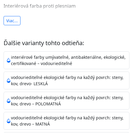
Interiérová farba proti plesniam
antibakteriálna a umývateľná
Viac...
vysoká krycia schopnosť a výdatnosť
Je interiérová protiplesňová farba s iónmi
Ďalšie varianty tohto odtieňa:
striebra.
Vďaka svojmu špeciálnemu zloženiu
znižuje (o 99,9%) množstvo baktérií na povrchu náteru.
interiérové farby umývateľné, antibakteriálne, ekologické,
Preto je
vhodná na nátery priestor s
certifikované – vodouriediteľné
vysokými nárokmi na hygienickú čistotu ako sú
nemocnice, pôrodnice, operačné
vodouriediteľné ekologické farby na každý povrch: steny,
kov, drevo- LESKLÁ
sály, potravinárske priestory, detské izby, školy,
škôlky, telocvične, a samozrejme je
vodouriediteľné ekologické farby na každý povrch: steny,
vhodná aj do bežných priestorov.
Je plne umývateľná
kov, drevo – POLOMATNÁ
(trieda 2 podľa EN 13300) pri
zachovaní priedušnosti vodných pár z natretých
vodouriediteľné ekologické farby na každý povrch: steny,
povrchov. Má vynikajúcu kryciu schopnosť,
kov, drevo – MATNÁ
vysokú výdatnosť a výborný rozliv. Je možné ju tónovať v