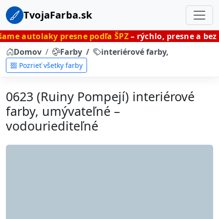
TvojaFarba.sk
laky presne podľa ŠPZ
– rýchlo, presne a bez čakania.
Domov
Farby
interiérové farby, umývateľné
Pozrieť všetky farby
0623 (Ruiny Pompejí) interiérové
farby, umývateľné –
vodouriediteľné