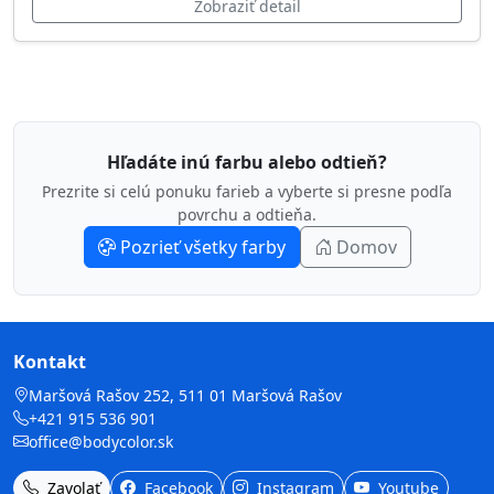
Zobraziť detail
Hľadáte inú farbu alebo odtieň?
Prezrite si celú ponuku farieb a vyberte si presne podľa
povrchu a odtieňa.
Pozrieť všetky farby
Domov
Kontakt
Maršová Rašov 252, 511 01 Maršová Rašov
+421 915 536 901
office@bodycolor.sk
Zavolať
Facebook
Instagram
Youtube