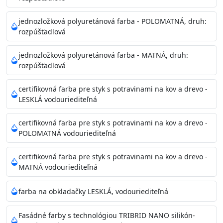
Príprava povrchu
Povrchy musia byť hladké, čisté, suché, zbavené prachu,
jednozložková polyuretánová farba - POLOMATNÁ, druh:
rozpúšťadlová
mastnoty, solí a materiálov so zlou priľnavosťou. Otvory
alebo trhliny vyplňte
jednozložková polyuretánová farba - MATNÁ, druh:
akrylovým tmelom Acrylic putty, Visto alebo Acrylic light
rozpúšťadlová
putty a prebrúste. Nové alebo porézne povrchy natreté
menej kvalitnými farbami
certifikovná farba pre styk s potravinami na kov a drevo -
vždy penetrujte. Odporúčané penetračné nátery
LESKLÁ vodouriediteľná
Acrylan Unco, Gypsum board alebo Vitex Primer 100% a
na škvrny použite Blanco eco
certifikovná farba pre styk s potravinami na kov a drevo -
riediteľné vodou.
POLOMATNÁ vodouriediteľná
certifikovná farba pre styk s potravinami na kov a drevo -
Skladovanie
MATNÁ vodouriediteľná
48 mesiacov v orig. uzavretých obaloch medzi 5°C až
25°C
farba na obkladačky LESKLÁ, vodouriediteľná
Fasádné farby s technológiou TRIBRID NANO silikón-