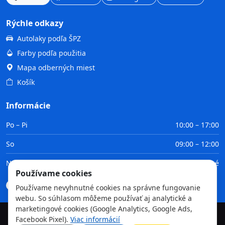
Rýchle odkazy
Autolaky podľa ŠPZ
Farby podľa použitia
Mapa odberných miest
Košík
Informácie
Po – Pi
10:00 – 17:00
So
09:00 – 12:00
Ne
Zatvorené
Používame cookies
Doprava
Platba
Obchodné podmienky
GDPR
Používame nevyhnutné cookies na správne fungovanie
webu. So súhlasom môžeme používať aj analytické a
marketingové cookies (Google Analytics, Google Ads,
Facebook Pixel).
Viac informácií
©
2026
TvojaFarba.sk • Všetky práva vyhradené