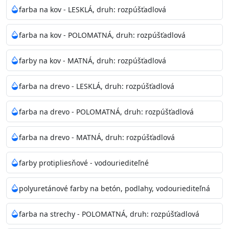
bohatej škále odtieňov.
farba na kov - LESKLÁ, druh: rozpúšťadlová
Odtieň
: Biela + je možné tónovať podľa RAL, NCS,
farba na kov - POLOMATNÁ, druh: rozpúšťadlová
Pantone
farby na kov - MATNÁ, druh: rozpúšťadlová
Informácie k aplikácií
farba na drevo - LESKLÁ, druh: rozpúšťadlová
Pred použitím farbu narieďte do 10% vodou podľa
spôsobu aplikácie. Dobre premiešajte a občas opakujte
farba na drevo - POLOMATNÁ, druh: rozpúšťadlová
aj počas náteru. Naneste jednu
vrstvu štetcom, valčekom alebo striekacou pištoľou
farba na drevo - MATNÁ, druh: rozpúšťadlová
farba zasychá na dotyk po 30-60min./23°C po
dokonalom preschnutí minimálne 3-
farby protipliesňové - vodouriediteľné
4hod/23°C je možné aplikovať ďalšiu vrstvu náteru.
Doba schnutia je závislá na poveternostných
polyuretánové farby na betón, podlahy, vodouriediteľná
podmienkach s vyššou vlhkosťou a nižšou
teplotou sa doba schnutia predlžuje.
farba na strechy - POLOMATNÁ, druh: rozpúšťadlová