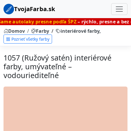
TvojaFarba.sk
ky presne podľa ŠPZ
– rýchlo, presne a bez čakania.
Domov
Farby
interiérové farby, umývateľné
Pozrieť všetky farby
1057 (Ružový satén) interiérové
farby, umývateľné –
vodouriediteľné