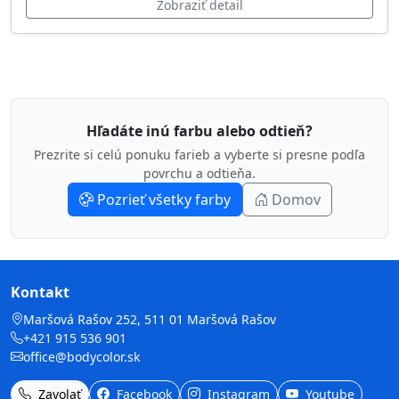
Zobraziť detail
Hľadáte inú farbu alebo odtieň?
Prezrite si celú ponuku farieb a vyberte si presne podľa
povrchu a odtieňa.
Pozrieť všetky farby
Domov
Kontakt
Maršová Rašov 252, 511 01 Maršová Rašov
+421 915 536 901
office@bodycolor.sk
Zavolať
Facebook
Instagram
Youtube