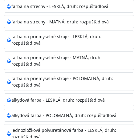
Neaplikujte pri teplote pod 5°C a nad teplotu 35°C alebo
farba na strechy - LESKLÁ, druh: rozpúšťadlová
pri relatívnej vlhkosti nad 80%.
farba na strechy - MATNÁ, druh: rozpúšťadlová
Nepoužitá farba vyžaduje špeciálne zaobchádzanie na
farba na priemyselné stroje - LESKLÁ, druh:
bezpečnú likvidáciu.
rozpúšťadlová
Riedenie
farba na priemyselné stroje - MATNÁ, druh:
: do 10% vodou, podľa spôsobu aplikácie
rozpúšťadlová
Doba schnutia na dotyk
: 30-60 minut
Doba na druhý náter
: 3-4 hodiny
farba na priemyselné stroje - POLOMATNÁ, druh:
Balenie
: 750ml, 1l, 3l, 9l, 15l
rozpúšťadlová
Výdatnosť na jednu vrstvu
: 13-16 m2/l
Aplikácia
: štetec, valček, striekacia pištoľ
alkydová farba - LESKLÁ, druh: rozpúšťadlová
Povrchová úprava
: 1
Je možné tónovať v systéme Colorfull
: áno
alkydová farba - POLOMATNÁ, druh: rozpúšťadlová
Merná hmotnosť
: 1,54 ± 0,02 Kg / L (ISO 2811)
Čistenie
: vodou
jednozložková polyuretánová farba - LESKLÁ, druh:
rozpúšťadlová