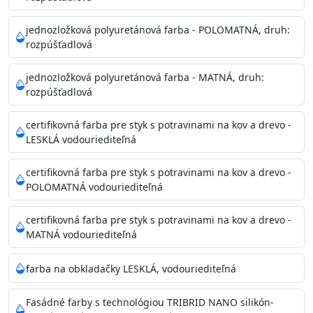
Príprava povrchu
Povrchy musia byť hladké, čisté, suché, zbavené prachu,
jednozložková polyuretánová farba - POLOMATNÁ, druh:
rozpúšťadlová
mastnoty, solí a materiálov so zlou priľnavosťou. Otvory
alebo trhliny vyplňte
jednozložková polyuretánová farba - MATNÁ, druh:
akrylovým tmelom Acrylic putty, Visto alebo Acrylic light
rozpúšťadlová
putty a prebrúste. Nové alebo porézne povrchy natreté
menej kvalitnými farbami
certifikovná farba pre styk s potravinami na kov a drevo -
vždy penetrujte. Odporúčané penetračné nátery
LESKLÁ vodouriediteľná
Acrylan Unco, Gypsum board alebo Vitex Primer 100% a
na škvrny použite Blanco eco
certifikovná farba pre styk s potravinami na kov a drevo -
riediteľné vodou.
POLOMATNÁ vodouriediteľná
certifikovná farba pre styk s potravinami na kov a drevo -
Skladovanie
MATNÁ vodouriediteľná
48 mesiacov v orig. uzavretých obaloch medzi 5°C až
25°C
farba na obkladačky LESKLÁ, vodouriediteľná
Fasádné farby s technológiou TRIBRID NANO silikón-