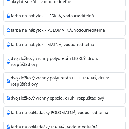
akrylát-silikát – vodouriediteľné
farba na nábytok - LESKLÁ, vodouriediteľná
farba na nábytok - POLOMATNÁ, vodouriediteľná
farba na nábytok - MATNÁ, vodouriediteľná
dvojzložkový vrchný polyuretán LESKLÝ, druh:
rozpúšťadlový
dvojzložkový vrchný polyuretán POLOMATNÝ, druh:
rozpúšťadlový
dvojzložkový vrchný epoxid, druh: rozpúšťadlový
farba na obkladačky POLOMATNÁ, vodouriediteľná
farba na obkladačky MATNÁ, vodouriediteľná