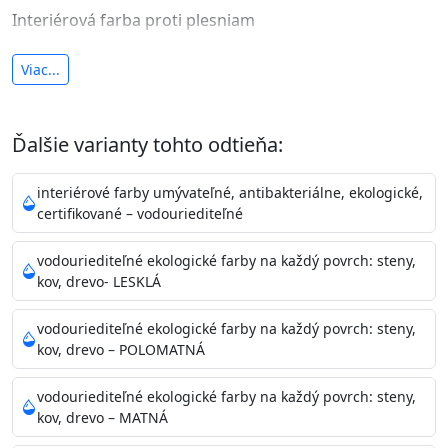
Interiérová farba proti plesniam
antibakteriálna a umývateľná
Viac...
vysoká krycia schopnosť a výdatnosť
Je interiérová protiplesňová farba s iónmi
Ďalšie varianty tohto odtieňa:
striebra.
Vďaka svojmu špeciálnemu zloženiu
znižuje (o 99,9%) množstvo baktérií na povrchu náteru.
interiérové farby umývateľné, antibakteriálne, ekologické,
Preto je
vhodná na nátery priestor s
certifikované – vodouriediteľné
vysokými nárokmi na hygienickú čistotu ako sú
nemocnice, pôrodnice, operačné
vodouriediteľné ekologické farby na každý povrch: steny,
kov, drevo- LESKLÁ
sály, potravinárske priestory, detské izby, školy,
škôlky, telocvične, a samozrejme je
vodouriediteľné ekologické farby na každý povrch: steny,
vhodná aj do bežných priestorov.
Je plne umývateľná
kov, drevo – POLOMATNÁ
(trieda 2 podľa EN 13300) pri
zachovaní priedušnosti vodných pár z natretých
vodouriediteľné ekologické farby na každý povrch: steny,
povrchov. Má vynikajúcu kryciu schopnosť,
kov, drevo – MATNÁ
vysokú výdatnosť a výborný rozliv. Je možné ju tónovať v