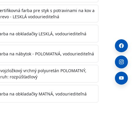
ertifikovná farba pre styk s potravinami na kov a
revo - LESKLÁ vodouriediteľná
arba na obkladačky LESKLÁ, vodouriediteľná
arba na nábytok - POLOMATNÁ, vodouriediteľná
vojzložkový vrchný polyuretán POLOMATNÝ,
ruh: rozpúšťadlový
arba na obkladačky MATNÁ, vodouriediteľná
. Otvory alebo trhliny vyplňte
y natreté menej kvalitnými farbami
a na škvrny použite Blanco eco