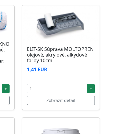
ÁKNO
ELIT-SK Súprava MOLTOPREN
né,
olejové, akrylové, alkydové
m
farby 10cm
r:
1,41 EUR
+
+
Zobraziť detail