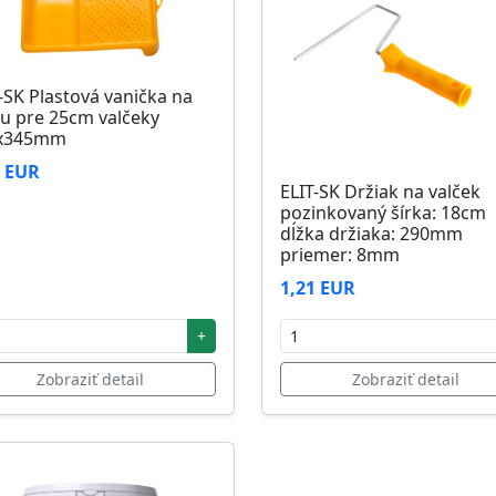
-SK Plastová vanička na
u pre 25cm valčeky
x345mm
6 EUR
ELIT-SK Držiak na valček
pozinkovaný šírka: 18cm
dĺžka držiaka: 290mm
priemer: 8mm
1,21 EUR
+
Zobraziť detail
Zobraziť detail