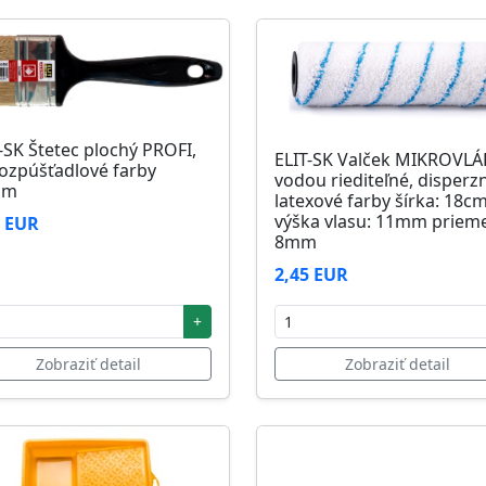
-SK Štetec plochý PROFI,
ELIT-SK Valček MIKROVL
ozpúšťadlové farby
vodou riediteľné, disperz
mm
latexové farby šírka: 18c
výška vlasu: 11mm prieme
1 EUR
8mm
2,45 EUR
+
Zobraziť detail
Zobraziť detail