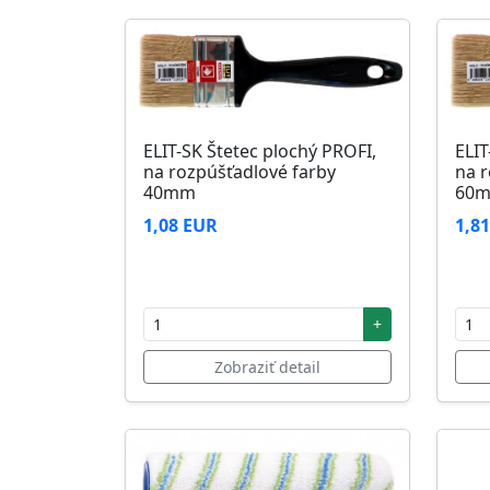
ELIT-SK Štetec plochý PROFI,
ELIT
na rozpúšťadlové farby
na r
40mm
60
1,08 EUR
1,8
+
Zobraziť detail