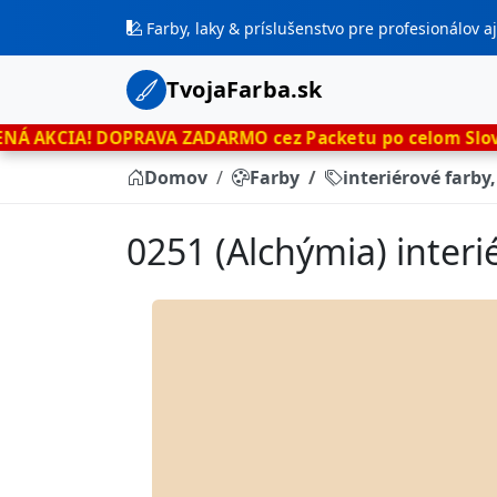
Farby, laky & príslušenstvo pre profesionálov 
TvojaFarba.sk
PRAVA ZADARMO cez Packetu po celom Slovensku
len te
Domov
Farby
interiérové farby
0251 (Alchýmia) interi