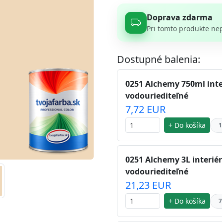
Doprava zdarma
Pri tomto produkte ne
Dostupné balenia:
0251 Alchemy 750ml inte
vodouriediteľné
7,72 EUR
+ Do košíka
1
0251 Alchemy 3L interié
vodouriediteľné
21,23 EUR
+ Do košíka
7