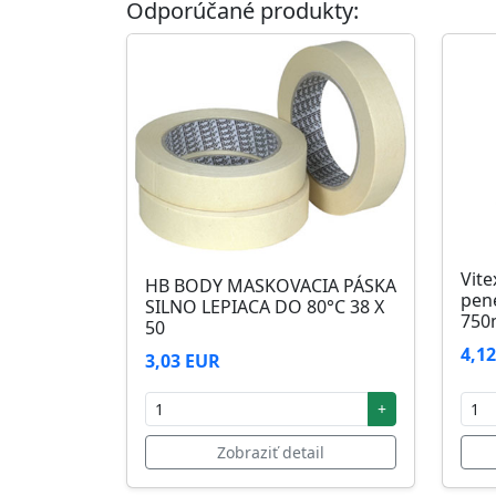
Odporúčané produkty:
Skladovanie
48 mesiacov v orig. uzavretých obaloch med
Vite
HB BODY MASKOVACIA PÁSKA
pen
SILNO LEPIACA DO 80°C 38 X
750
50
4,1
3,03 EUR
+
Zobraziť detail