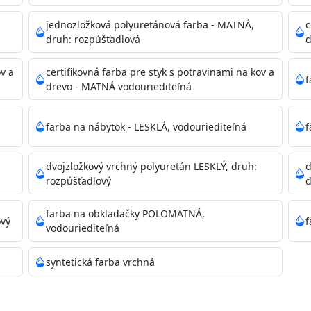
dzanie na bezpečnú likvidáciu.
jednozložková polyuretánová farba - MATNÁ,
c
druh: rozpúšťadlová
d
ikácie
ov a
certifikovná farba pre styk s potravinami na kov a
f
drevo - MATNÁ vodouriediteľná
farba na nábytok - LESKLÁ, vodouriediteľná
f
dvojzložkový vrchný polyuretán LESKLÝ, druh:
d
11)
rozpúšťadlový
d
farba na obkladačky POLOMATNÁ,
ový
f
vodouriediteľná
ené prachu, mastnoty, solí a materiálov so zlou priľnavosťou
syntetická farba vrchná
 Acrylic light putty a prebrúste. Nové alebo porézne povrch
tery Acrylan Unco, Gypsum board alebo Vitex Primer 100% 