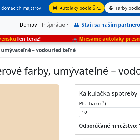
aj domácich majstrov
Autolaky podľa ŠPZ
Farby podľa
Domov
Inšpirácie
Staň sa naším partner
raz!
🚗
Miešame autolaky presne podľa ŠPZ
–
, umývateľné – vodouriediteľné
érové farby, umývateľné – vod
Kalkulačka spotreby
Plocha (m²)
Odporúčané množstvo: