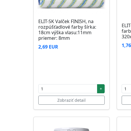
ELIT-SK Valček FINISH, na
ELIT
rozpúšťadlové farby šírka:
farb
18cm výška vlasu:11mm
320
priemer: 8mm
1,7
2,69 EUR
+
Zobraziť detail