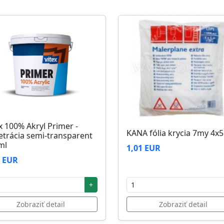
zi 5°C až 25°C
x 100% Akryl Primer -
KANA fólia krycia 7my 4x
etrácia semi-transparent
ml
1,01 EUR
2 EUR
+
Zobraziť detail
Zobraziť detail