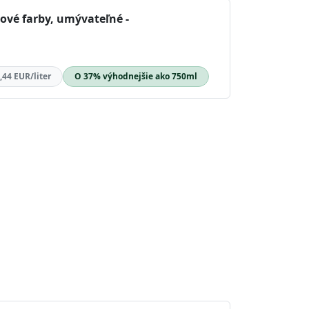
rové farby, umývateľné -
,44 EUR/liter
O 37% výhodnejšie ako 750ml