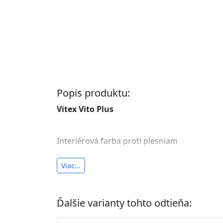
Popis produktu:
Vitex Vito Plus
Interiérová farba proti plesniam
antibakteriálna a umývateľná
Viac...
vysoká krycia schopnosť a výdatnosť
Je interiérová protiplesňová farba s iónmi
Ďalšie varianty tohto odtieňa:
znižuje (o 99,9%) množstvo baktérií na povr