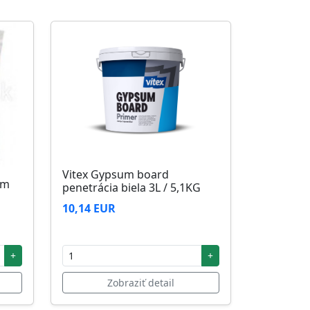
Vitex Gypsum board
5m
penetrácia biela 3L / 5,1KG
10,14 EUR
+
+
Zobraziť detail