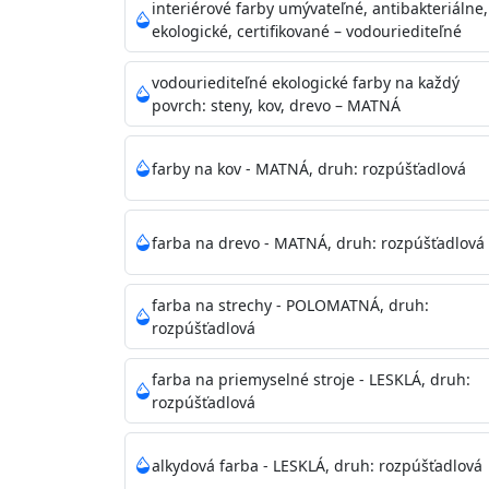
vysokými nárokmi na hygienickú čistotu 
interiérové farby umývateľné, antibakteriálne,
sály, potravinárske priestory, detské izby,
ekologické, certifikované – vodouriediteľné
vhodná aj do bežných priestorov.
Je plne u
zachovaní priedušnosti vodných pár z natre
vodouriediteľné ekologické farby na každý
povrch: steny, kov, drevo – MATNÁ
vysokú výdatnosť a výborný rozliv. Je možné 
farby na kov - MATNÁ, druh: rozpúšťadlová
Odtieň
: Biela + je možné tónovať podľa RAL
farba na drevo - MATNÁ, druh: rozpúšťadlová
Informácie k aplikácií
Pred použitím farbu narieďte do 10% vodou 
vrstvu štetcom, valčekom alebo striekacou 
farba na strechy - POLOMATNÁ, druh:
4hod/23°C je možné aplikovať ďalšiu vrstvu
rozpúšťadlová
teplotou sa doba schnutia predlžuje.
farba na priemyselné stroje - LESKLÁ, druh:
rozpúšťadlová
Neaplikujte pri teplote pod 5°C a nad teplotu
alkydová farba - LESKLÁ, druh: rozpúšťadlová