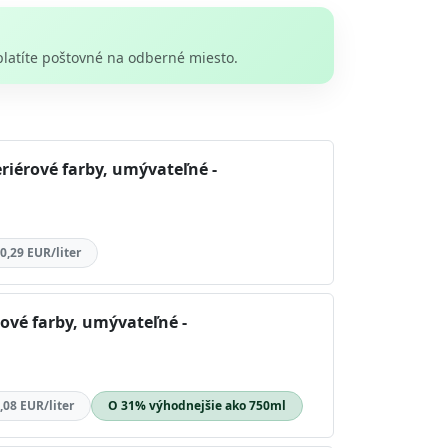
platíte poštovné na odberné miesto.
riérové farby, umývateľné -
0,29 EUR/liter
rové farby, umývateľné -
,08 EUR/liter
O 31% výhodnejšie ako 750ml