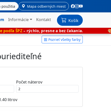
 použitia
Mapa odberných miest
om
Informácie
Kontakt
Košík
 rýchlo, presne a bez čakania.
🎨 Miešané fa
Pozrieť všetky farby
ouriediteľné
Počet náterov
1.40
litrov