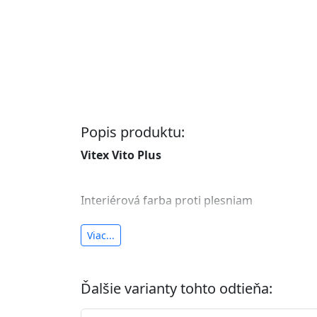
Popis produktu:
Vitex Vito Plus
Interiérová farba proti plesniam
antibakteriálna a umývateľná
Viac...
vysoká krycia schopnosť a výdatnosť
Je interiérová protiplesňová farba s iónmi
Ďalšie varianty tohto odtieňa:
znižuje (o 99,9%) množstvo baktérií na povr