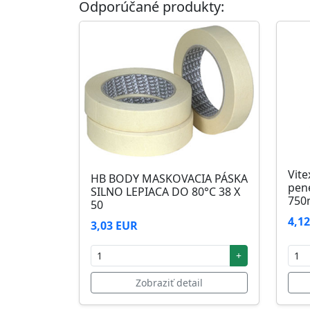
Odporúčané produkty:
Skladovanie
48 mesiacov v orig. uzavretých obaloch med
Vite
HB BODY MASKOVACIA PÁSKA
pen
SILNO LEPIACA DO 80°C 38 X
750
50
4,1
3,03 EUR
+
Zobraziť detail