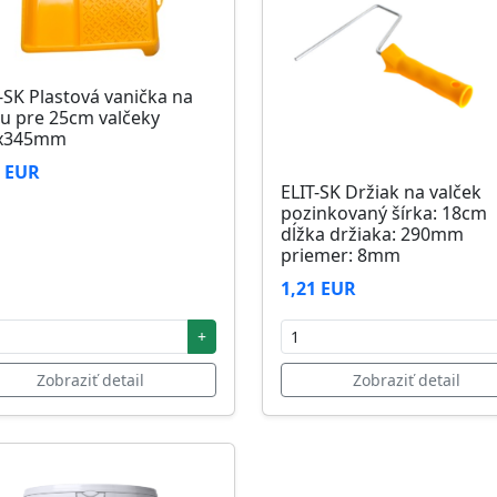
-SK Plastová vanička na
u pre 25cm valčeky
x345mm
6 EUR
ELIT-SK Držiak na valček
pozinkovaný šírka: 18cm
dĺžka držiaka: 290mm
priemer: 8mm
1,21 EUR
+
Zobraziť detail
Zobraziť detail