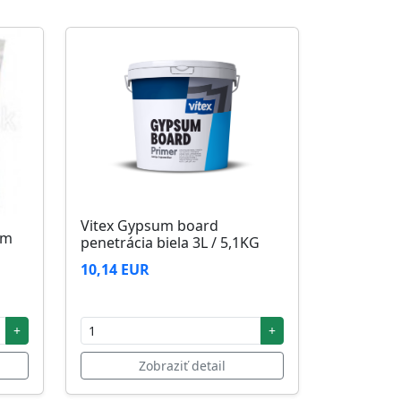
Vitex Gypsum board
5m
penetrácia biela 3L / 5,1KG
10,14 EUR
+
+
Zobraziť detail