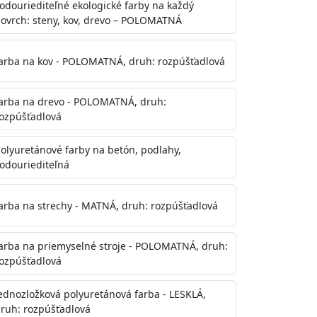
odouriediteľné ekologické farby na každý
ovrch: steny, kov, drevo – POLOMATNÁ
arba na kov - POLOMATNÁ, druh: rozpúšťadlová
arba na drevo - POLOMATNÁ, druh:
ozpúšťadlová
olyuretánové farby na betón, podlahy,
odouriediteľná
te aj počas náteru. Naneste jednu
onalom preschnutí minimálne 3-
arba na strechy - MATNÁ, druh: rozpúšťadlová
ienkach s vyššou vlhkosťou a nižšou
arba na priemyselné stroje - POLOMATNÁ, druh:
ozpúšťadlová
ednozložková polyuretánová farba - LESKLÁ,
ruh: rozpúšťadlová