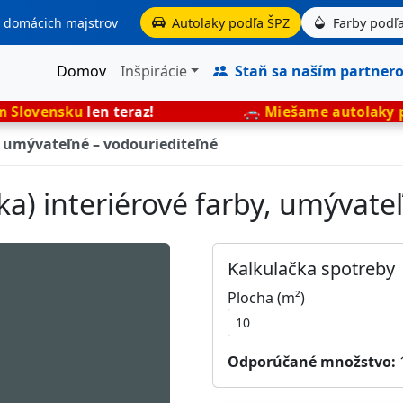
aj domácich majstrov
Autolaky podľa ŠPZ
Farby podľa
Domov
Inšpirácie
Staň sa naším partner
en teraz!
🚗
Miešame autolaky presne podľa
, umývateľné – vodouriediteľné
a) interiérové farby, umývate
Kalkulačka spotreby
Plocha (m²)
Odporúčané množstvo: