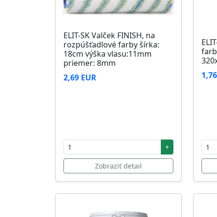
ELIT-SK Valček FINISH, na
ELIT
rozpúšťadlové farby šírka:
farb
18cm výška vlasu:11mm
320
priemer: 8mm
1,7
2,69 EUR
+
Zobraziť detail