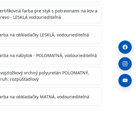
ertifikovná farba pre styk s potravinami na kov a
revo - LESKLÁ vodouriediteľná
arba na obkladačky LESKLÁ, vodouriediteľná
arba na nábytok - POLOMATNÁ, vodouriediteľná
vojzložkový vrchný polyuretán POLOMATNÝ,
ruh: rozpúšťadlový
arba na obkladačky MATNÁ, vodouriediteľná
. Otvory alebo trhliny vyplňte
y natreté menej kvalitnými farbami
a na škvrny použite Blanco eco