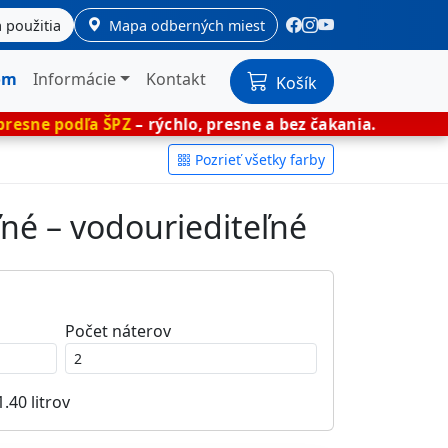
 použitia
Mapa odberných miest
om
Informácie
Kontakt
Košík
 ŠPZ
– rýchlo, presne a bez čakania.
🎨 Mieša
Pozrieť všetky farby
ľné – vodouriediteľné
Počet náterov
1.40
litrov