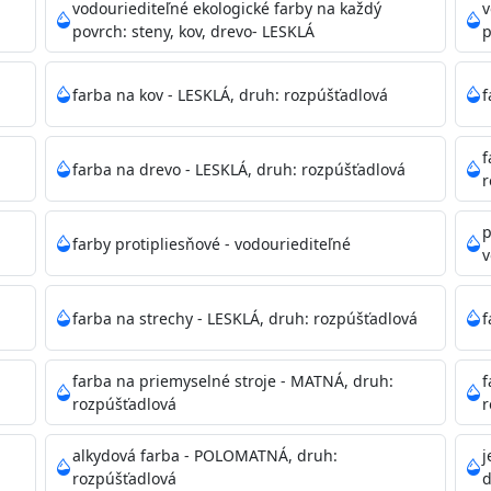
ako sú nemocnice, pôrodnice, operačné
vodouriediteľné ekologické farby na každý
v
 školy, škôlky, telocvične, a samozrejme je
povrch: steny, kov, drevo- LESKLÁ
p
mývateľná (trieda 2 podľa EN 13300) pri
tých povrchov. Má vynikajúcu kryciu schopnosť,
farba na kov - LESKLÁ, druh: rozpúšťadlová
f
ju tónovať v bohatej škále odtieňov.
f
farba na drevo - LESKLÁ, druh: rozpúšťadlová
, NCS, Pantone
r
p
farby protipliesňové - vodouriediteľné
v
podľa spôsobu aplikácie. Dobre premiešajte a občas opakuj
pištoľou farba zasychá na dotyk po 30-60min./23°C po dok
farba na strechy - LESKLÁ, druh: rozpúšťadlová
f
 náteru. Doba schnutia je závislá na poveternostných podm
farba na priemyselné stroje - MATNÁ, druh:
f
rozpúšťadlová
r
 35°C alebo pri relatívnej vlhkosti nad 80%.
alkydová farba - POLOMATNÁ, druh:
j
rozpúšťadlová
d