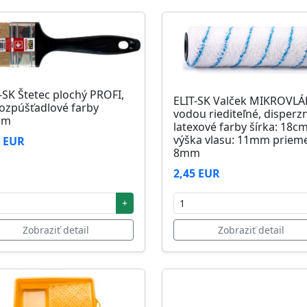
-SK Štetec plochý PROFI,
ELIT-SK Valček MIKROVL
ozpúšťadlové farby
vodou riediteľné, disperz
mm
latexové farby šírka: 18c
výška vlasu: 11mm prieme
1 EUR
8mm
2,45 EUR
+
Zobraziť detail
Zobraziť detail