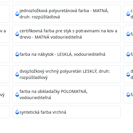
dzanie na bezpečnú likvidáciu.
jednozložková polyuretánová farba - MATNÁ,
c
druh: rozpúšťadlová
d
ikácie
ov a
certifikovná farba pre styk s potravinami na kov a
f
drevo - MATNÁ vodouriediteľná
farba na nábytok - LESKLÁ, vodouriediteľná
f
dvojzložkový vrchný polyuretán LESKLÝ, druh:
d
11)
rozpúšťadlový
d
farba na obkladačky POLOMATNÁ,
ový
f
vodouriediteľná
ené prachu, mastnoty, solí a materiálov so zlou priľnavosťou
syntetická farba vrchná
 Acrylic light putty a prebrúste. Nové alebo porézne povrch
tery Acrylan Unco, Gypsum board alebo Vitex Primer 100% 