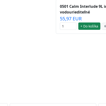
0501 Calm Interlude 9L i
vodouriediteľné
55,97 EUR
+ Do košíka
6
 striebra.
Vďaka svojmu špeciálnemu zloženiu
chu náteru. Preto je
vhodná na nátery priestor s