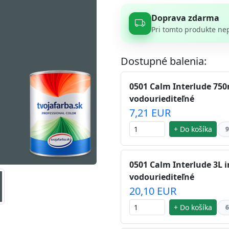
Doprava zdarma
Pri tomto produkte ne
Dostupné balenia:
0501 Calm Interlude 750m
vodouriediteľné
7,21 EUR
+ Do košíka
9
0501 Calm Interlude 3L i
vodouriediteľné
20,10 EUR
+ Do košíka
6