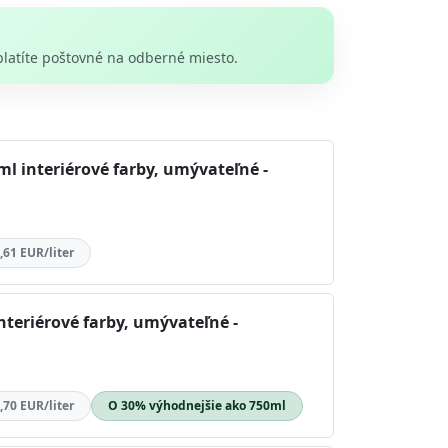
platíte poštovné na odberné miesto.
l interiérové farby, umývateľné -
,61 EUR/liter
nteriérové farby, umývateľné -
,70 EUR/liter
O 30% výhodnejšie ako 750ml