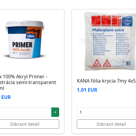
zi 5°C až 25°C
x 100% Akryl Primer -
KANA fólia krycia 7my 4x
etrácia semi-transparent
ml
1,01 EUR
2 EUR
+
Zobraziť detail
Zobraziť detail