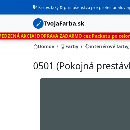
Farby, laky & príslušenstvo pre profesionálov 
TvojaFarba.sk
IA!
DOPRAVA ZADARMO cez Packetu po celom Slovensku
l
Domov
Farby
interiérové farby
0501 (Pokojná prestávk