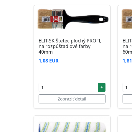
ELIT-SK Štetec plochý PROFI,
ELIT
na rozpúšťadlové farby
na r
40mm
60
1,08 EUR
1,8
+
Zobraziť detail