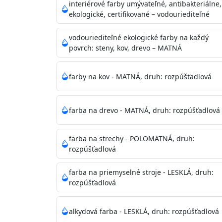
vysokými nárokmi na hygienickú čistotu 
interiérové farby umývateľné, antibakteriálne,
sály, potravinárske priestory, detské izby,
ekologické, certifikované – vodouriediteľné
vhodná aj do bežných priestorov.
Je plne u
zachovaní priedušnosti vodných pár z natre
vodouriediteľné ekologické farby na každý
povrch: steny, kov, drevo – MATNÁ
vysokú výdatnosť a výborný rozliv. Je možné 
farby na kov - MATNÁ, druh: rozpúšťadlová
Odtieň
: Biela + je možné tónovať podľa RAL
farba na drevo - MATNÁ, druh: rozpúšťadlová
Informácie k aplikácií
Pred použitím farbu narieďte do 10% vodou 
vrstvu štetcom, valčekom alebo striekacou 
farba na strechy - POLOMATNÁ, druh:
4hod/23°C je možné aplikovať ďalšiu vrstvu
rozpúšťadlová
teplotou sa doba schnutia predlžuje.
farba na priemyselné stroje - LESKLÁ, druh:
rozpúšťadlová
Neaplikujte pri teplote pod 5°C a nad teplotu
alkydová farba - LESKLÁ, druh: rozpúšťadlová