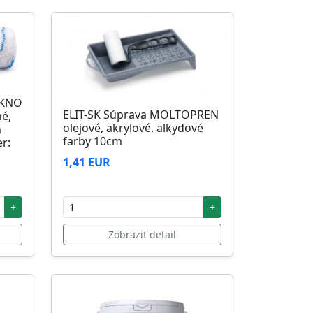
ÁKNO
ELIT-SK Súprava MOLTOPREN
né,
olejové, akrylové, alkydové
m
farby 10cm
r:
1,41 EUR
+
+
Zobraziť detail