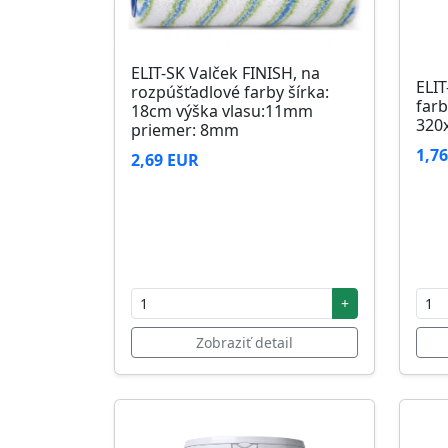
ELIT-SK Valček FINISH, na
ELIT
rozpúšťadlové farby šírka:
farb
18cm výška vlasu:11mm
320
priemer: 8mm
1,7
2,69 EUR
+
Zobraziť detail