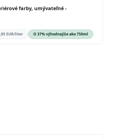
riérové farby, umývateľné -
,95 EUR/liter
O 37% výhodnejšie ako 750ml