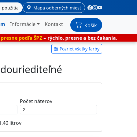
 použitia
Mapa odberných miest
om
Informácie
Kontakt
Košík
a ŠPZ
– rýchlo, presne a bez čakania.
🎨 Mieš
Pozrieť všetky farby
odouriediteľné
Počet náterov
1.40
litrov