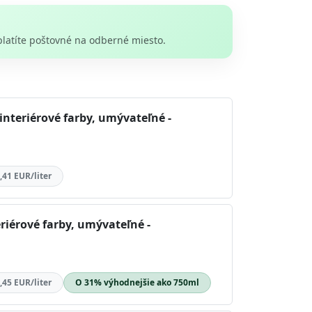
platíte poštovné na odberné miesto.
interiérové farby, umývateľné -
,41 EUR/liter
riérové farby, umývateľné -
,45 EUR/liter
O 31% výhodnejšie ako 750ml