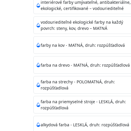
vysokými nárokmi na hygienickú čistotu 
interiérové farby umývateľné, antibakteriálne,
sály, potravinárske priestory, detské izby,
ekologické, certifikované – vodouriediteľné
vhodná aj do bežných priestorov.
Je plne u
zachovaní priedušnosti vodných pár z natre
vodouriediteľné ekologické farby na každý
povrch: steny, kov, drevo – MATNÁ
vysokú výdatnosť a výborný rozliv. Je možné 
farby na kov - MATNÁ, druh: rozpúšťadlová
Odtieň
: Biela + je možné tónovať podľa RAL
farba na drevo - MATNÁ, druh: rozpúšťadlová
Informácie k aplikácií
Pred použitím farbu narieďte do 10% vodou 
vrstvu štetcom, valčekom alebo striekacou 
farba na strechy - POLOMATNÁ, druh:
4hod/23°C je možné aplikovať ďalšiu vrstvu
rozpúšťadlová
teplotou sa doba schnutia predlžuje.
farba na priemyselné stroje - LESKLÁ, druh:
rozpúšťadlová
Neaplikujte pri teplote pod 5°C a nad teplotu
alkydová farba - LESKLÁ, druh: rozpúšťadlová