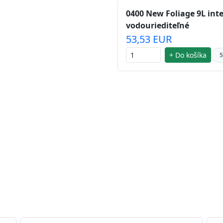
0400 New Foliage 9L inte
vodouriediteľné
53,53 EUR
+ Do košíka
5
 striebra.
Vďaka svojmu špeciálnemu zloženiu
chu náteru. Preto je
vhodná na nátery priestor s