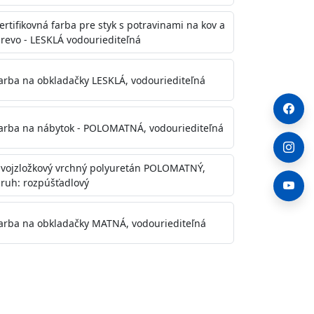
ertifikovná farba pre styk s potravinami na kov a
revo - LESKLÁ vodouriediteľná
arba na obkladačky LESKLÁ, vodouriediteľná
arba na nábytok - POLOMATNÁ, vodouriediteľná
vojzložkový vrchný polyuretán POLOMATNÝ,
ruh: rozpúšťadlový
arba na obkladačky MATNÁ, vodouriediteľná
. Otvory alebo trhliny vyplňte
y natreté menej kvalitnými farbami
a na škvrny použite Blanco eco