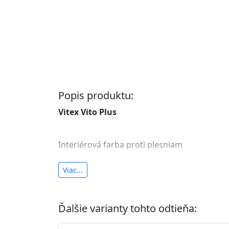
Popis produktu:
Vitex Vito Plus
Interiérová farba proti plesniam
antibakteriálna a umývateľná
Viac...
vysoká krycia schopnosť a výdatnosť
Je interiérová protiplesňová farba s iónmi
Ďalšie varianty tohto odtieňa:
znižuje (o 99,9%) množstvo baktérií na povr