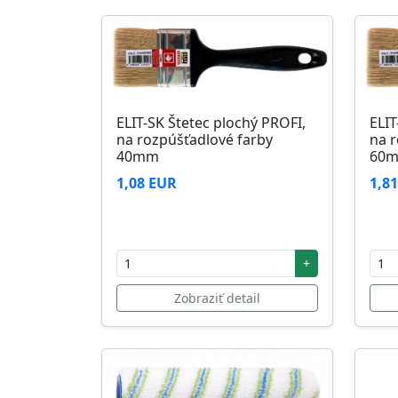
ELIT-SK Štetec plochý PROFI,
ELIT
na rozpúšťadlové farby
na r
40mm
60
1,08 EUR
1,8
+
Zobraziť detail