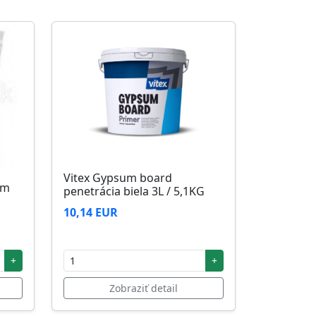
Vitex Gypsum board
5m
penetrácia biela 3L / 5,1KG
10,14 EUR
+
+
Zobraziť detail