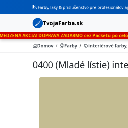
Farby, laky & príslušenstvo pre profesionálov 
TvojaFarba.sk
IA!
DOPRAVA ZADARMO cez Packetu po celom Slovensku
Domov
Farby
interiérové farby
0400 (Mladé lístie) in