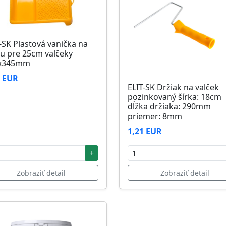
-SK Plastová vanička na
u pre 25cm valčeky
x345mm
6 EUR
ELIT-SK Držiak na valček
pozinkovaný šírka: 18cm
dĺžka držiaka: 290mm
priemer: 8mm
1,21 EUR
+
Zobraziť detail
Zobraziť detail