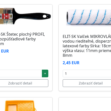
-SK Štetec plochý PROFI,
ELIT-SK Valček MIKROVL
ozpúšťadlové farby
vodou riediteľné, disperz
mm
latexové farby šírka: 18c
výška vlasu: 11mm prieme
1 EUR
8mm
2,45 EUR
+
Zobraziť detail
Zobraziť detail