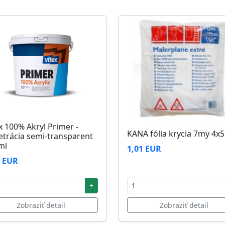
zi 5°C až 25°C
x 100% Akryl Primer -
KANA fólia krycia 7my 4x
etrácia semi-transparent
ml
1,01 EUR
2 EUR
+
Zobraziť detail
Zobraziť detail