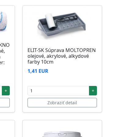
ÁKNO
ELIT-SK Súprava MOLTOPREN
né,
olejové, akrylové, alkydové
m
farby 10cm
r:
1,41 EUR
+
+
Zobraziť detail