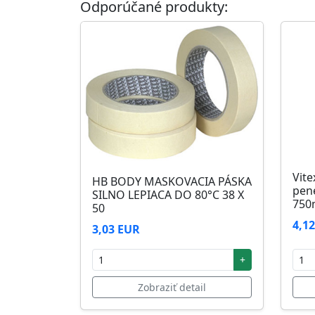
Odporúčané produkty:
Skladovanie
48 mesiacov v orig. uzavretých obaloch med
Vite
HB BODY MASKOVACIA PÁSKA
pen
SILNO LEPIACA DO 80°C 38 X
750
50
4,1
3,03 EUR
+
Zobraziť detail