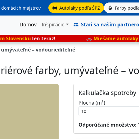
aj domácich majstrov
Autolaky podľa ŠPZ
Farby podľa
Domov
Inšpirácie
Staň sa naším partner
len teraz!
🚗
Miešame autolaky presne podľ
, umývateľné – vodouriediteľné
teriérové farby, umývateľné – v
Kalkulačka spotreby
Plocha (m²)
Odporúčané množstvo: