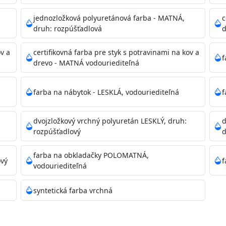
dzanie na bezpečnú likvidáciu.
jednozložková polyuretánová farba - MATNÁ,
c
druh: rozpúšťadlová
d
ikácie
ov a
certifikovná farba pre styk s potravinami na kov a
f
drevo - MATNÁ vodouriediteľná
farba na nábytok - LESKLÁ, vodouriediteľná
f
dvojzložkový vrchný polyuretán LESKLÝ, druh:
d
11)
rozpúšťadlový
d
farba na obkladačky POLOMATNÁ,
ový
f
vodouriediteľná
ené prachu, mastnoty, solí a materiálov so zlou priľnavosťou
syntetická farba vrchná
 Acrylic light putty a prebrúste. Nové alebo porézne povrch
tery Acrylan Unco, Gypsum board alebo Vitex Primer 100% 