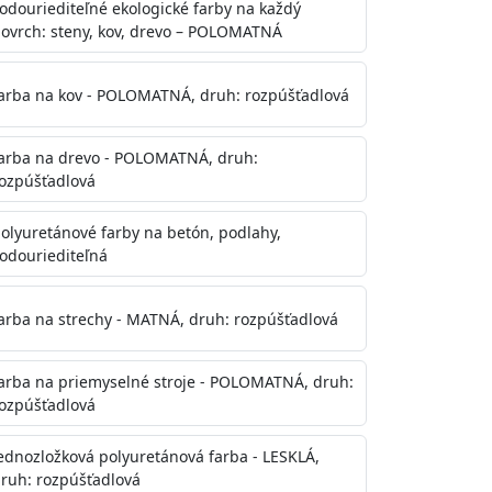
odouriediteľné ekologické farby na každý
ovrch: steny, kov, drevo – POLOMATNÁ
arba na kov - POLOMATNÁ, druh: rozpúšťadlová
arba na drevo - POLOMATNÁ, druh:
ozpúšťadlová
olyuretánové farby na betón, podlahy,
odouriediteľná
te aj počas náteru. Naneste jednu
onalom preschnutí minimálne 3-
arba na strechy - MATNÁ, druh: rozpúšťadlová
ienkach s vyššou vlhkosťou a nižšou
arba na priemyselné stroje - POLOMATNÁ, druh:
ozpúšťadlová
ednozložková polyuretánová farba - LESKLÁ,
ruh: rozpúšťadlová