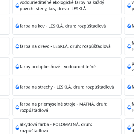
ako sú nemocnice, pôrodnice, operačné
vodouriediteľné ekologické farby na každý
v
 školy, škôlky, telocvične, a samozrejme je
povrch: steny, kov, drevo- LESKLÁ
p
mývateľná (trieda 2 podľa EN 13300) pri
tých povrchov. Má vynikajúcu kryciu schopnosť,
farba na kov - LESKLÁ, druh: rozpúšťadlová
f
ju tónovať v bohatej škále odtieňov.
f
farba na drevo - LESKLÁ, druh: rozpúšťadlová
, NCS, Pantone
r
p
farby protipliesňové - vodouriediteľné
v
podľa spôsobu aplikácie. Dobre premiešajte a občas opakuj
pištoľou farba zasychá na dotyk po 30-60min./23°C po dok
farba na strechy - LESKLÁ, druh: rozpúšťadlová
f
 náteru. Doba schnutia je závislá na poveternostných podm
farba na priemyselné stroje - MATNÁ, druh:
f
rozpúšťadlová
r
 35°C alebo pri relatívnej vlhkosti nad 80%.
alkydová farba - POLOMATNÁ, druh:
j
rozpúšťadlová
d